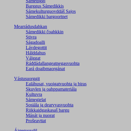
Sámediggi
Barggus Sámedikkis
Sámekulturguovddáš Sajos
Sámedikki bargoortnet
Mearrádusdahkan
Sámedikki čoahkkin
Stivra
Ságadoalli
Lávdegottit
Hálddahus
Válggat
Ráđđádallangeatnegas­vuohta
Eará doaibmaorgánat
Vástusuorggit
Ealáhusat, vuoigatvuohta ja biras
Skuvlen ja oahppamateriála
Kultuvra
Sámegielat
Sosiála ja dearvvasvuohta
Riikkaidgaskasaš bargu
Mánát ja nuorat
Prošeavttat
Áigeguovdil