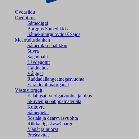
Ovdasiidu
Dieđut mis
Sámediggi
Barggus Sámedikkis
Sámekulturguovddáš Sajos
Mearrádusdahkan
Sámedikki čoahkkin
Stivra
Ságadoalli
Lávdegottit
Hálddahus
Válggat
Ráđđádallangeatnegas­vuohta
Eará doaibmaorgánat
Vástusuorggit
Ealáhusat, vuoigatvuohta ja biras
Skuvlen ja oahppamateriála
Kultuvra
Sámegielat
Sosiála ja dearvvasvuohta
Riikkaidgaskasaš bargu
Mánát ja nuorat
Prošeavttat