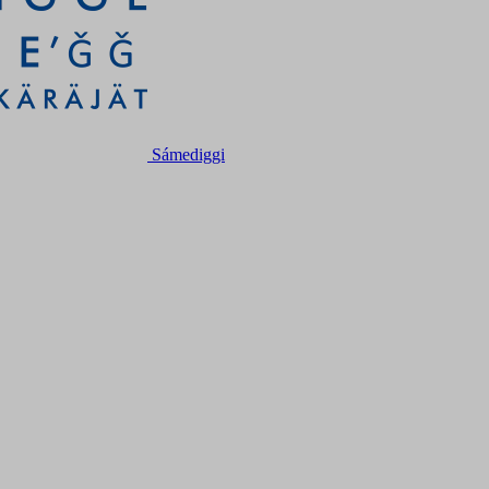
Sámediggi