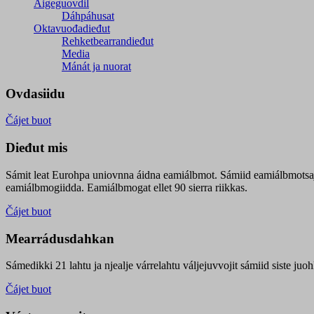
Áigeguovdil
Dáhpáhusat
Oktavuođadieđut
Rehketbearrandieđut
Media
Mánát ja nuorat
Ovdasiidu
Čájet buot
Dieđut mis
Sámit leat Eurohpa uniovnna áidna eamiálbmot. Sámiid eamiálbmotsa
eamiálbmogiidda. Eamiálbmogat ellet 90 sierra riikkas.
Čájet buot
Mearrádusdahkan
Sámedikki 21 lahtu ja njealje várrelahtu váljejuvvojit sámiid siste j
Čájet buot