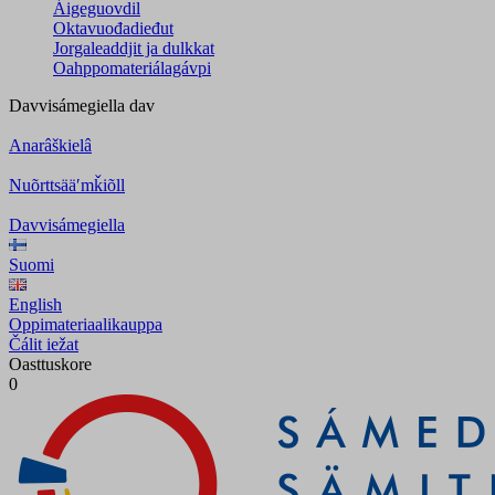
Áigeguovdil
Oktavuođadieđut
Jorgaleaddjit ja dulkkat
Oahppomateriálagávpi
Davvisámegiella
dav
Anarâškielâ
Nuõrttsääʹmǩiõll
Davvisámegiella
Suomi
English
Oppimateriaalikauppa
Čálit iežat
Oasttuskore
0