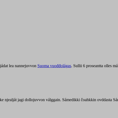
jádat lea nannejuvvon
Suoma vuođđolágas
. Sullii 6 proseantta olles
uohke njealját jagi dollojuvvon válggain. Sámedikki čoahkkin ovddasta 