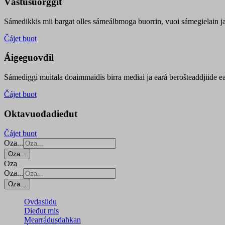
Vástusuorggit
Sámedikkis mii bargat olles sámeálbmoga buorrin, vuoi sámegielain ja 
Čájet buot
Áigeguovdil
Sámediggi muitala doaimmaidis birra mediai ja eará berošteaddjiide ea
Čájet buot
Oktavuođadieđut
Čájet buot
Oza...
Oza...
Oza
Oza...
Oza...
Ovdasiidu
Dieđut mis
Mearrádusdahkan