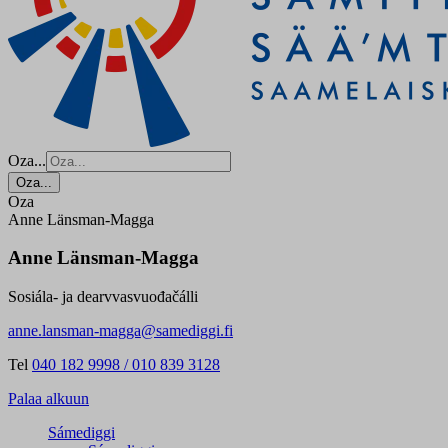
Oza...
Oza...
Oza
Anne Länsman-Magga
Anne Länsman-Magga
Sosiála- ja dearvvasvuođačálli
anne.lansman-magga@samediggi.fi
Tel
040 182 9998 / 010 839 3128
Palaa alkuun
Sámediggi