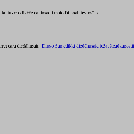
kultuvrras livčče eallinsadji maiddái boahttevuođas.
rret eará dieđáhusain.
Diŋgo Sámedikki dieđáhusaid iežat šleađgapostii