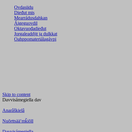
Ovdasiidu
Dieđut mis
Mearrádusdahkan
Áigeguovdil
Oktavuođadieđut
Jorgaleaddjit ja dulkkat
Oahppomateriálagávpi
Skip to content
Davvisámegiella
dav
Anarâškielâ
Nuõrttsääʹmǩiõll
Davvisámegiella