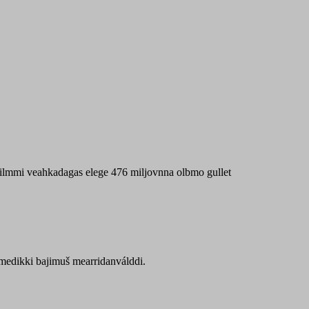
 máilmmi veahkadagas elege 476 miljovnna olbmo gullet
Sámedikki bajimuš mearridanválddi.