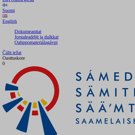
Suomi
English
Dokumeanttat
Jorgaleaddjit ja dulkkat
Oahppomateriálagávpi
Čálit iežat
Oasttuskore
0