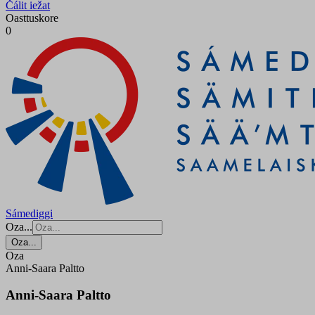
Čálit iežat
Oasttuskore
0
Sámediggi
Oza...
Oza...
Oza
Anni-Saara Paltto
Anni-Saara Paltto