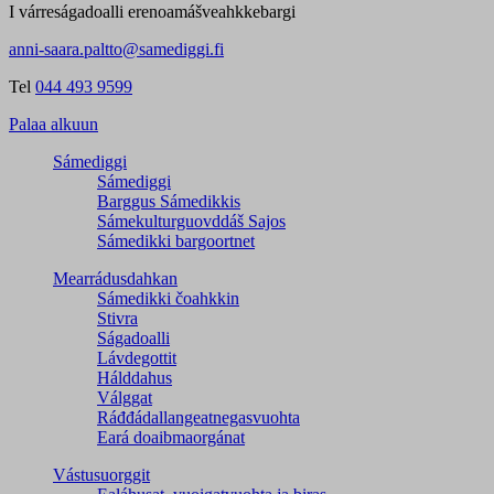
I várreságadoalli erenoamášveahkkebargi
anni-saara.paltto@samediggi.fi
Tel
044 493 9599
Palaa alkuun
Sámediggi
Sámediggi
Barggus Sámedikkis
Sámekulturguovddáš Sajos
Sámedikki bargoortnet
Mearrádusdahkan
Sámedikki čoahkkin
Stivra
Ságadoalli
Lávdegottit
Hálddahus
Válggat
Ráđđádallangeatnegas­vuohta
Eará doaibmaorgánat
Vástusuorggit