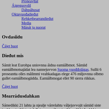
Prošeavttat
Áigeguovdil
Dáhpáhusat
Oktavuođadieđut
Rehketbearrandieđut
Media
Mánát ja nuorat
Ovdasiidu
Čájet buot
Dieđut mis
Sámit leat Eurohpa uniovnna áidna eamiálbmot. Sámiid
eamiálbmotsajádat lea nannejuvvon
Suoma vuođđolágas
. Sullii 6
proseantta olles máilmmi veahkadagas elege 476 miljovnna olbmo
gullet eamiálbmogiidda. Eamiálbmogat ellet 90 sierra riikkas.
Čájet buot
Mearrádusdahkan
Sámedikki 21 lahtu ja njealje várrelahtu váljejuvvojit sámiid siste