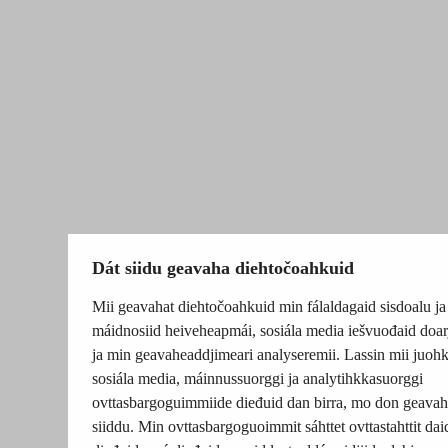
Dát siidu geavaha diehtočoahkuid
Mii geavahat diehtočoahkuid min fálaldagaid sisdoalu ja
máidnosiid heiveheapmái, sosiála media iešvuođaid doar
ja min geavaheaddjimeari analyseremii. Lassin mii juohk
sosiála media, máinnussuorggi ja analytihkkasuorggi
ovttasbargoguimmiide dieđuid dan birra, mo don geavah
siiddu. Min ovttasbargoguoimmit sáhttet ovttastahttit dai