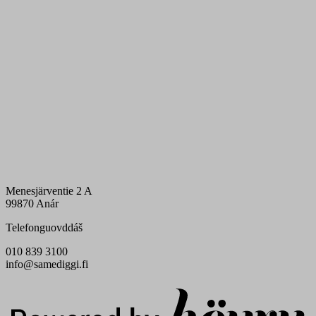
Menesjärventie 2 A
99870 Anár
Telefonguovddáš
010 839 3100
info@samediggi.fi
Digi- ja mainostoimisto Höyry Rovaniemi ja Oulu