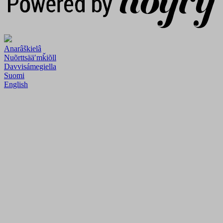
Anarâškielâ
Nuõrttsääʹmǩiõll
Davvisámegiella
Suomi
English