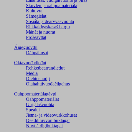
Ealáhusat, vuoigatvuohta ja biras
Skuvlen ja oahppamateriála
Kultuvra
Sámegielat
Sosiála ja dearvvasvuohta
Riikkaidgaskasaš bargu
Mánát ja nuorat
Prošeavttat
Áigeguovdil
Dáhpáhusat
Oktavuođadieđut
Rehketbearrandieđut
Media
Diehtosuodji
Olahahttivuođačilgehus
Oahppomateriálagávpi
Oahppomateriálat
Girjjálašvuohta
Spealut
Jietna- ja videovurkkohusat
Deaddiluvvon buktagat
Nuvttá digibuktagat