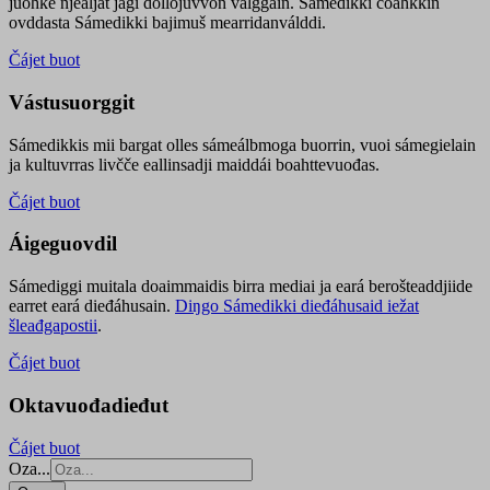
juohke njealját jagi dollojuvvon válggain. Sámedikki čoahkkin
ovddasta Sámedikki bajimuš mearridanválddi.
Čájet buot
Vástusuorggit
Sámedikkis mii bargat olles sámeálbmoga buorrin, vuoi sámegielain
ja kultuvrras livčče eallinsadji maiddái boahttevuođas.
Čájet buot
Áigeguovdil
Sámediggi muitala doaimmaidis birra mediai ja eará berošteaddjiide
earret eará dieđáhusain.
Diŋgo Sámedikki dieđáhusaid iežat
šleađgapostii
.
Čájet buot
Oktavuođadieđut
Čájet buot
Oza...