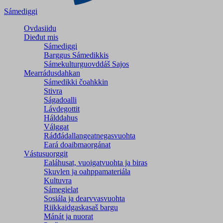
Sámediggi
Ovdasiidu
Dieđut mis
Sámediggi
Barggus Sámedikkis
Sámekulturguovddáš Sajos
Mearrádusdahkan
Sámedikki čoahkkin
Stivra
Ságadoalli
Lávdegottit
Hálddahus
Válggat
Ráđđádallangeatnegas­vuohta
Eará doaibmaorgánat
Vástusuorggit
Ealáhusat, vuoigatvuohta ja biras
Skuvlen ja oahppamateriála
Kultuvra
Sámegielat
Sosiála ja dearvvasvuohta
Riikkaidgaskasaš bargu
Mánát ja nuorat