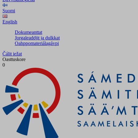
Suomi
English
Dokumeanttat
Jorgaleaddjit ja dulkkat
Oahppomateriálagávpi
Čálit iežat
Oasttuskore
0