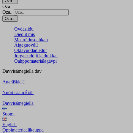
Oza...
Oza
Oza...
Oza...
Ovdasiidu
Dieđut mis
Mearrádusdahkan
Áigeguovdil
Oktavuođadieđut
Jorgaleaddjit ja dulkkat
Oahppomateriálagávpi
Davvisámegiella
dav
Anarâškielâ
Nuõrttsääʹmǩiõll
Davvisámegiella
Suomi
English
Oppimateriaalikauppa