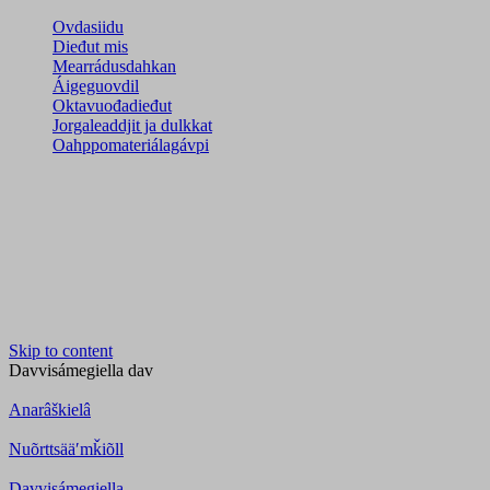
Ovdasiidu
Dieđut mis
Mearrádusdahkan
Áigeguovdil
Oktavuođadieđut
Jorgaleaddjit ja dulkkat
Oahppomateriálagávpi
Skip to content
Davvisámegiella
dav
Anarâškielâ
Nuõrttsääʹmǩiõll
Davvisámegiella