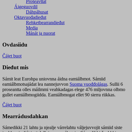
Prošeavttat
Áigeguovdil
Dáhpáhusat
Oktavuođadieđut
Rehketbearrandieđut
Media
Mánát ja nuorat
Ovdasiidu
Čájet buot
Dieđut mis
Sámit leat Eurohpa uniovnna áidna eamiálbmot. Sámiid
eamiálbmotsajádat lea nannejuvvon
Suoma vuođđolágas
. Sullii 6
proseantta olles máilmmi veahkadagas elege 476 miljovnna olbmo
gullet eamiálbmogiidda. Eamiálbmogat ellet 90 sierra riikkas.
Čájet buot
Mearrádusdahkan
Sámedikki 21 lahtu ja njealje várrelahtu váljejuvvojit sámiid siste