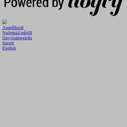
Anarâškielâ
Nuõrttsääʹmǩiõll
Davvisámegiella
Suomi
English