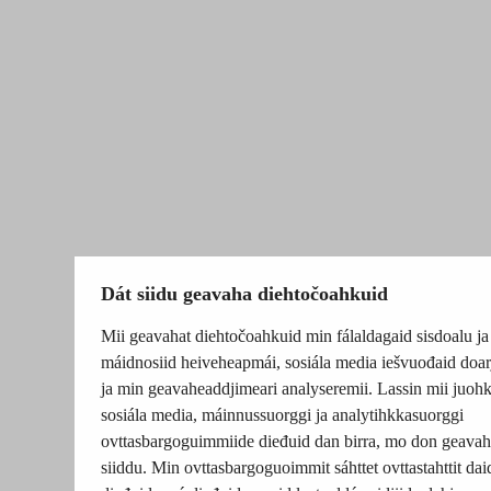
Dát siidu geavaha diehtočoahkuid
Mii geavahat diehtočoahkuid min fálaldagaid sisdoalu ja
máidnosiid heiveheapmái, sosiála media iešvuođaid doar
ja min geavaheaddjimeari analyseremii. Lassin mii juohk
sosiála media, máinnussuorggi ja analytihkkasuorggi
ovttasbargoguimmiide dieđuid dan birra, mo don geavah
siiddu. Min ovttasbargoguoimmit sáhttet ovttastahttit dai