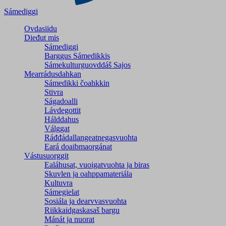
Sámediggi
Ovdasiidu
Dieđut mis
Sámediggi
Barggus Sámedikkis
Sámekulturguovddáš Sajos
Mearrádusdahkan
Sámedikki čoahkkin
Stivra
Ságadoalli
Lávdegottit
Hálddahus
Válggat
Ráđđádallangeatnegas­vuohta
Eará doaibmaorgánat
Vástusuorggit
Ealáhusat, vuoigatvuohta ja biras
Skuvlen ja oahppamateriála
Kultuvra
Sámegielat
Sosiála ja dearvvasvuohta
Riikkaidgaskasaš bargu
Mánát ja nuorat