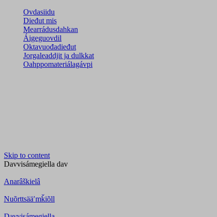
Ovdasiidu
Dieđut mis
Mearrádusdahkan
Áigeguovdil
Oktavuođadieđut
Jorgaleaddjit ja dulkkat
Oahppomateriálagávpi
Skip to content
Davvisámegiella
dav
Anarâškielâ
Nuõrttsääʹmǩiõll
Davvisámegiella