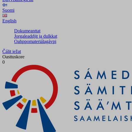
Suomi
English
Dokumeanttat
Jorgaleaddjit ja dulkkat
Oahppomateriálagávpi
Čálit iežat
Oasttuskore
0