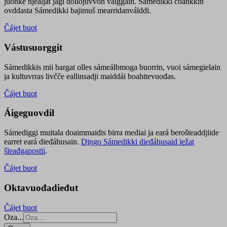
juohke njealját jagi dollojuvvon válggain. Sámedikki čoahkkin
ovddasta Sámedikki bajimuš mearridanválddi.
Čájet buot
Vástusuorggit
Sámedikkis mii bargat olles sámeálbmoga buorrin, vuoi sámegielain
ja kultuvrras livčče eallinsadji maiddái boahttevuođas.
Čájet buot
Áigeguovdil
Sámediggi muitala doaimmaidis birra mediai ja eará berošteaddjiide
earret eará dieđáhusain.
Diŋgo Sámedikki dieđáhusaid iežat
šleađgapostii
.
Čájet buot
Oktavuođadieđut
Čájet buot
Oza...