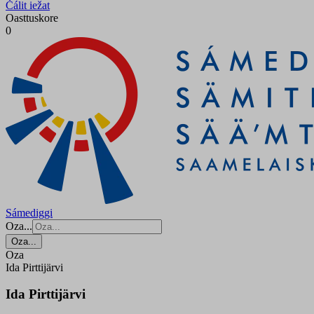
Čálit iežat
Oasttuskore
0
Sámediggi
Oza...
Oza...
Oza
Ida Pirttijärvi
Ida Pirttijärvi