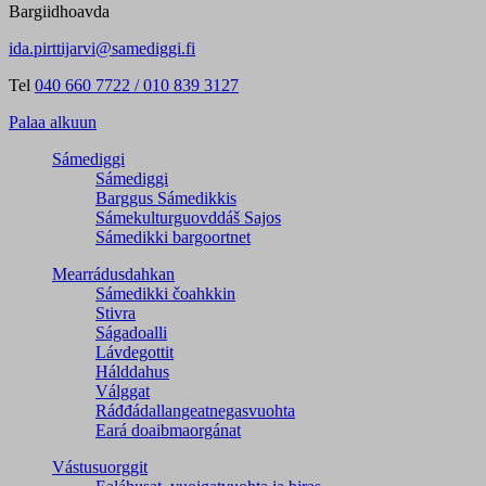
Bargiidhoavda
ida.pirttijarvi@samediggi.fi
Tel
040 660 7722 / 010 839 3127
Palaa alkuun
Sámediggi
Sámediggi
Barggus Sámedikkis
Sámekulturguovddáš Sajos
Sámedikki bargoortnet
Mearrádusdahkan
Sámedikki čoahkkin
Stivra
Ságadoalli
Lávdegottit
Hálddahus
Válggat
Ráđđádallangeatnegas­vuohta
Eará doaibmaorgánat
Vástusuorggit