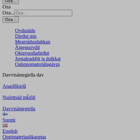
Oza...
Oza
Oza...
Oza...
Ovdasiidu
Dieđut mis
Mearrádusdahkan
Áigeguovdil
Oktavuođadieđut
Jorgaleaddjit ja dulkkat
Oahppomateriálagávpi
Davvisámegiella
dav
Anarâškielâ
Nuõrttsääʹmǩiõll
Davvisámegiella
Suomi
English
Oppimateriaalikauppa