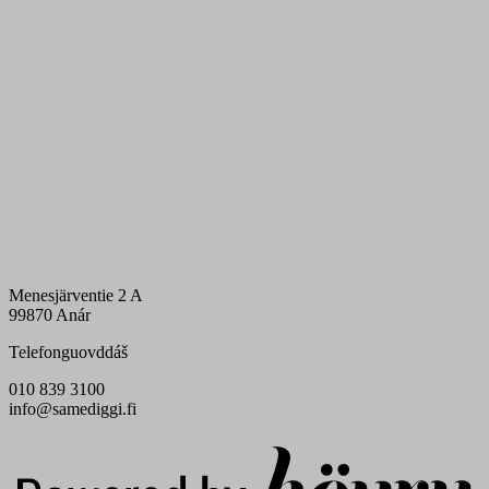
Menesjärventie 2 A
99870 Anár
Telefonguovddáš
010 839 3100
info@samediggi.fi
Digi- ja mainostoimisto Höyry Rovaniemi ja Oulu