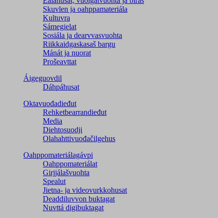
Ealáhusat, vuoigatvuohta ja biras
Skuvlen ja oahppamateriála
Kultuvra
Sámegielat
Sosiála ja dearvvasvuohta
Riikkaidgaskasaš bargu
Mánát ja nuorat
Prošeavttat
Áigeguovdil
Dáhpáhusat
Oktavuođadieđut
Rehketbearrandieđut
Media
Diehtosuodji
Olahahttivuođačilgehus
Oahppomateriálagávpi
Oahppomateriálat
Girjjálašvuohta
Spealut
Jietna- ja videovurkkohusat
Deaddiluvvon buktagat
Nuvttá digibuktagat