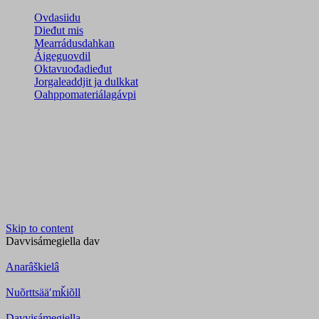
Ovdasiidu
Dieđut mis
Mearrádusdahkan
Áigeguovdil
Oktavuođadieđut
Jorgaleaddjit ja dulkkat
Oahppomateriálagávpi
Skip to content
Davvisámegiella
dav
Anarâškielâ
Nuõrttsääʹmǩiõll
Davvisámegiella