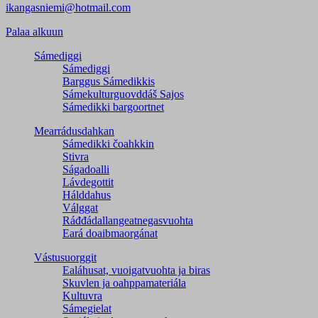
ikangasniemi@hotmail.com
Palaa alkuun
Sámediggi
Sámediggi
Barggus Sámedikkis
Sámekulturguovddáš Sajos
Sámedikki bargoortnet
Mearrádusdahkan
Sámedikki čoahkkin
Stivra
Ságadoalli
Lávdegottit
Hálddahus
Válggat
Ráđđádallangeatnegas­vuohta
Eará doaibmaorgánat
Vástusuorggit
Ealáhusat, vuoigatvuohta ja biras
Skuvlen ja oahppamateriála
Kultuvra
Sámegielat