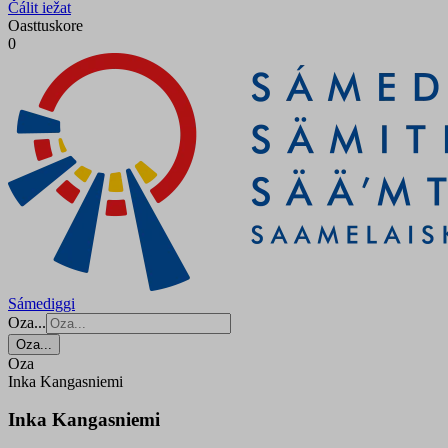
Čálit iežat
Oasttuskore
0
Sámediggi
Oza...
Oza...
Oza
Inka Kangasniemi
Inka Kangasniemi