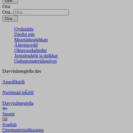
Oza...
Oza
Oza...
Oza...
Ovdasiidu
Dieđut mis
Mearrádusdahkan
Áigeguovdil
Oktavuođadieđut
Jorgaleaddjit ja dulkkat
Oahppomateriálagávpi
Davvisámegiella
dav
Anarâškielâ
Nuõrttsääʹmǩiõll
Davvisámegiella
Suomi
English
Oppimateriaalikauppa