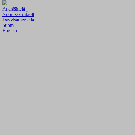
Anarâškielâ
Nuõrttsääʹmǩiõll
Davvisámegiella
Suomi
English