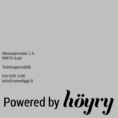
Menesjärventie 2 A
99870 Anár
Telefonguovddáš
010 839 3100
info@samediggi.fi
Digi- ja mainostoimisto Höyry Rovaniemi ja Oulu