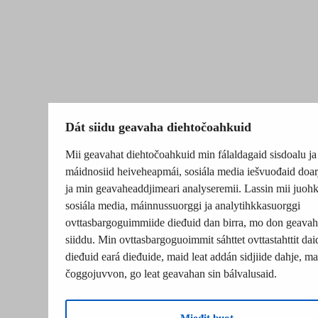
Dát siidu geavaha diehtočoahkuid
Mii geavahat diehtočoahkuid min fálaldagaid sisdoalu ja
máidnosiid heiveheapmái, sosiála media iešvuođaid doar
ja min geavaheaddjimeari analyseremii. Lassin mii juohk
sosiála media, máinnussuorggi ja analytihkkasuorggi
ovttasbargoguimmiide dieđuid dan birra, mo don geavah
siiddu. Min ovttasbargoguoimmit sáhttet ovttastahttit dai
dieđuid eará dieđuide, maid leat addán sidjiide dahje, mat
čoggojuvvon, go leat geavahan sin bálvalusaid.