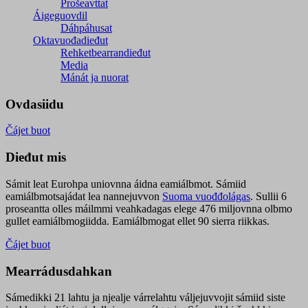
Prošeavttat
Áigeguovdil
Dáhpáhusat
Oktavuođadieđut
Rehketbearrandieđut
Media
Mánát ja nuorat
Ovdasiidu
Čájet buot
Dieđut mis
Sámit leat Eurohpa uniovnna áidna eamiálbmot. Sámiid
eamiálbmotsajádat lea nannejuvvon
Suoma vuođđolágas
. Sullii 6
proseantta olles máilmmi veahkadagas elege 476 miljovnna olbmo
gullet eamiálbmogiidda. Eamiálbmogat ellet 90 sierra riikkas.
Čájet buot
Mearrádusdahkan
Sámedikki 21 lahtu ja njealje várrelahtu váljejuvvojit sámiid siste