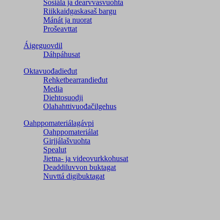
Sosiála ja dearvvasvuohta
Riikkaidgaskasaš bargu
Mánát ja nuorat
Prošeavttat
Áigeguovdil
Dáhpáhusat
Oktavuođadieđut
Rehketbearrandieđut
Media
Diehtosuodji
Olahahttivuođačilgehus
Oahppomateriálagávpi
Oahppomateriálat
Girjjálašvuohta
Spealut
Jietna- ja videovurkkohusat
Deaddiluvvon buktagat
Nuvttá digibuktagat