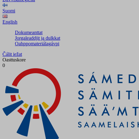
Suomi
English
Dokumeanttat
Jorgaleaddjit ja dulkkat
Oahppomateriálagávpi
Čálit iežat
Oasttuskore
0