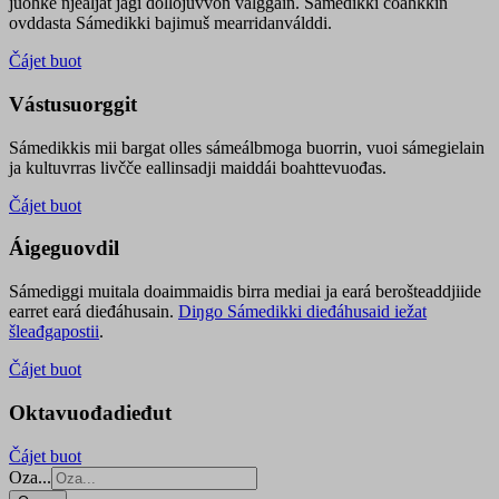
juohke njealját jagi dollojuvvon válggain. Sámedikki čoahkkin
ovddasta Sámedikki bajimuš mearridanválddi.
Čájet buot
Vástusuorggit
Sámedikkis mii bargat olles sámeálbmoga buorrin, vuoi sámegielain
ja kultuvrras livčče eallinsadji maiddái boahttevuođas.
Čájet buot
Áigeguovdil
Sámediggi muitala doaimmaidis birra mediai ja eará berošteaddjiide
earret eará dieđáhusain.
Diŋgo Sámedikki dieđáhusaid iežat
šleađgapostii
.
Čájet buot
Oktavuođadieđut
Čájet buot
Oza...