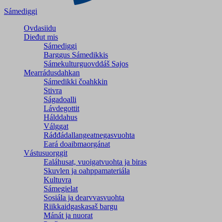
Sámediggi
Ovdasiidu
Dieđut mis
Sámediggi
Barggus Sámedikkis
Sámekulturguovddáš Sajos
Mearrádusdahkan
Sámedikki čoahkkin
Stivra
Ságadoalli
Lávdegottit
Hálddahus
Válggat
Ráđđádallangeatnegas­vuohta
Eará doaibmaorgánat
Vástusuorggit
Ealáhusat, vuoigatvuohta ja biras
Skuvlen ja oahppamateriála
Kultuvra
Sámegielat
Sosiála ja dearvvasvuohta
Riikkaidgaskasaš bargu
Mánát ja nuorat