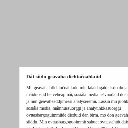
Dát siidu geavaha diehtočoahkuid
Mii geavahat diehtočoahkuid min fálaldagaid sisdoalu ja
máidnosiid heiveheapmái, sosiála media iešvuođaid doar
ja min geavaheaddjimeari analyseremii. Lassin mii juohk
sosiála media, máinnussuorggi ja analytihkkasuorggi
ovttasbargoguimmiide dieđuid dan birra, mo don geavah
siiddu. Min ovttasbargoguoimmit sáhttet ovttastahttit dai