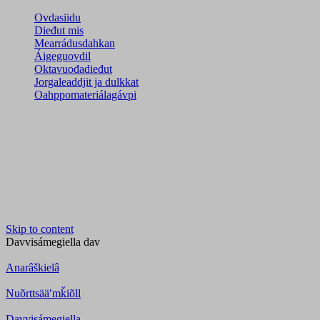
Ovdasiidu
Dieđut mis
Mearrádusdahkan
Áigeguovdil
Oktavuođadieđut
Jorgaleaddjit ja dulkkat
Oahppomateriálagávpi
Skip to content
Davvisámegiella
dav
Anarâškielâ
Nuõrttsääʹmǩiõll
Davvisámegiella