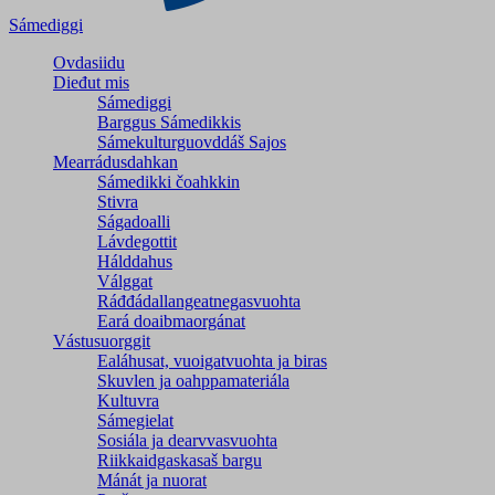
Sámediggi
Ovdasiidu
Dieđut mis
Sámediggi
Barggus Sámedikkis
Sámekulturguovddáš Sajos
Mearrádusdahkan
Sámedikki čoahkkin
Stivra
Ságadoalli
Lávdegottit
Hálddahus
Válggat
Ráđđádallangeatnegas­vuohta
Eará doaibmaorgánat
Vástusuorggit
Ealáhusat, vuoigatvuohta ja biras
Skuvlen ja oahppamateriála
Kultuvra
Sámegielat
Sosiála ja dearvvasvuohta
Riikkaidgaskasaš bargu
Mánát ja nuorat