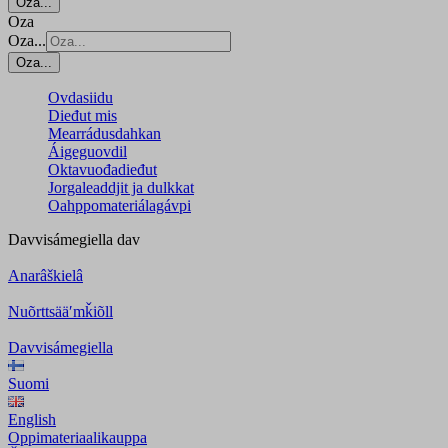
Oza...
Oza
Oza...
Oza...
Ovdasiidu
Dieđut mis
Mearrádusdahkan
Áigeguovdil
Oktavuođadieđut
Jorgaleaddjit ja dulkkat
Oahppomateriálagávpi
Davvisámegiella
dav
Anarâškielâ
Nuõrttsääʹmǩiõll
Davvisámegiella
Suomi
English
Oppimateriaalikauppa