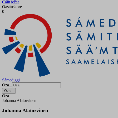
Čálit iežat
Oasttuskore
0
Sámediggi
Oza...
Oza...
Oza
Johanna Alatorvinen
Johanna Alatorvinen