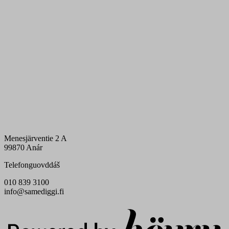
Menesjärventie 2 A
99870 Anár
Telefonguovddáš
010 839 3100
info@samediggi.fi
Digi- ja mainostoimisto Höyry Rovaniemi ja Oulu