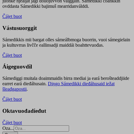
juohke njealját jagi dollojuvvon válggain. Sámedikki čoahkkin
ovddasta Sámedikki bajimuš mearridanválddi.
Čájet buot
Vástusuorggit
Sámedikkis mii bargat olles sámeálbmoga buorrin, vuoi sámegielain
ja kultuvrras livčče eallinsadji maiddái boahttevuođas.
Čájet buot
Áigeguovdil
Sámediggi muitala doaimmaidis birra mediai ja eará berošteaddjiide
earret eará dieđáhusain.
Diŋgo Sámedikki dieđáhusaid iežat
šleađgapostii
.
Čájet buot
Oktavuođadieđut
Čájet buot
Oza...