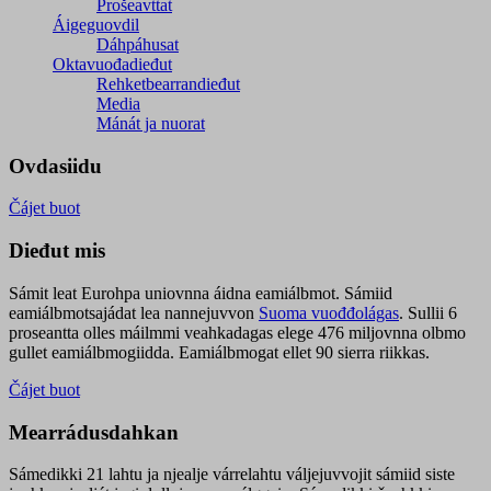
Prošeavttat
Áigeguovdil
Dáhpáhusat
Oktavuođadieđut
Rehketbearrandieđut
Media
Mánát ja nuorat
Ovdasiidu
Čájet buot
Dieđut mis
Sámit leat Eurohpa uniovnna áidna eamiálbmot. Sámiid
eamiálbmotsajádat lea nannejuvvon
Suoma vuođđolágas
. Sullii 6
proseantta olles máilmmi veahkadagas elege 476 miljovnna olbmo
gullet eamiálbmogiidda. Eamiálbmogat ellet 90 sierra riikkas.
Čájet buot
Mearrádusdahkan
Sámedikki 21 lahtu ja njealje várrelahtu váljejuvvojit sámiid siste