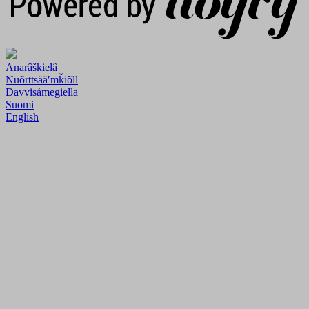
Anarâškielâ
Nuõrttsääʹmǩiõll
Davvisámegiella
Suomi
English