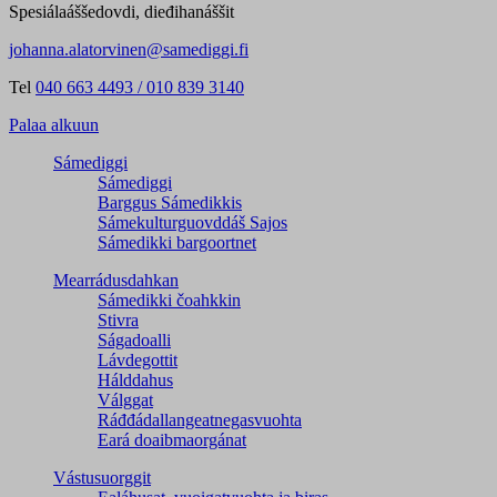
Spesiálaáššedovdi, dieđihanáššit
johanna.alatorvinen@samediggi.fi
Tel
040 663 4493 / 010 839 3140
Palaa alkuun
Sámediggi
Sámediggi
Barggus Sámedikkis
Sámekulturguovddáš Sajos
Sámedikki bargoortnet
Mearrádusdahkan
Sámedikki čoahkkin
Stivra
Ságadoalli
Lávdegottit
Hálddahus
Válggat
Ráđđádallangeatnegas­vuohta
Eará doaibmaorgánat
Vástusuorggit