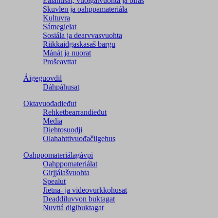
Ealáhusat, vuoigatvuohta ja biras
Skuvlen ja oahppamateriála
Kultuvra
Sámegielat
Sosiála ja dearvvasvuohta
Riikkaidgaskasaš bargu
Mánát ja nuorat
Prošeavttat
Áigeguovdil
Dáhpáhusat
Oktavuođadieđut
Rehketbearrandieđut
Media
Diehtosuodji
Olahahttivuođačilgehus
Oahppomateriálagávpi
Oahppomateriálat
Girjjálašvuohta
Spealut
Jietna- ja videovurkkohusat
Deaddiluvvon buktagat
Nuvttá digibuktagat