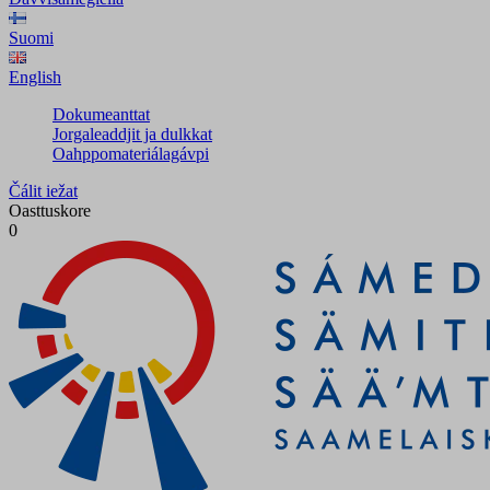
Suomi
English
Dokumeanttat
Jorgaleaddjit ja dulkkat
Oahppomateriálagávpi
Čálit iežat
Oasttuskore
0