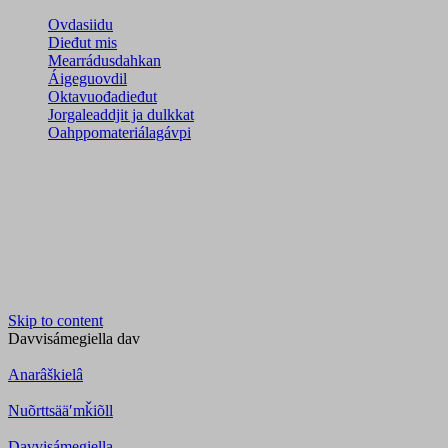
Ovdasiidu
Dieđut mis
Mearrádusdahkan
Áigeguovdil
Oktavuođadieđut
Jorgaleaddjit ja dulkkat
Oahppomateriálagávpi
Skip to content
Davvisámegiella
dav
Anarâškielâ
Nuõrttsääʹmǩiõll
Davvisámegiella