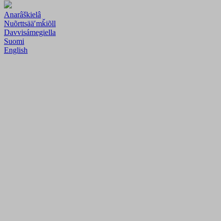
Anarâškielâ
Nuõrttsääʹmǩiõll
Davvisámegiella
Suomi
English