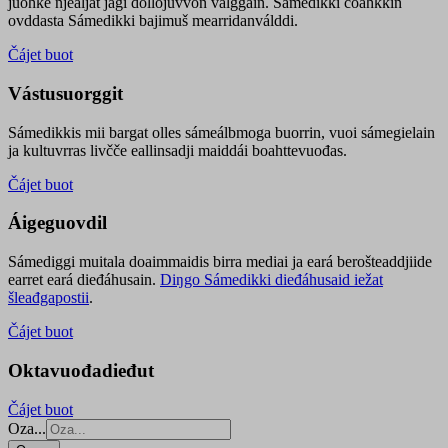
juohke njealját jagi dollojuvvon válggain. Sámedikki čoahkkin
ovddasta Sámedikki bajimuš mearridanválddi.
Čájet buot
Vástusuorggit
Sámedikkis mii bargat olles sámeálbmoga buorrin, vuoi sámegielain
ja kultuvrras livčče eallinsadji maiddái boahttevuođas.
Čájet buot
Áigeguovdil
Sámediggi muitala doaimmaidis birra mediai ja eará berošteaddjiide
earret eará dieđáhusain.
Diŋgo Sámedikki dieđáhusaid iežat
šleađgapostii
.
Čájet buot
Oktavuođadieđut
Čájet buot
Oza...