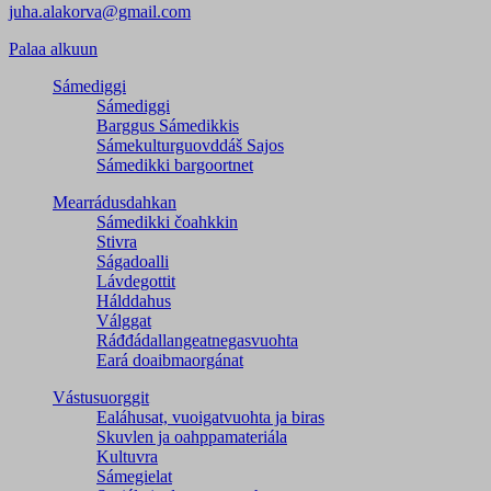
juha.alakorva@gmail.com
Palaa alkuun
Sámediggi
Sámediggi
Barggus Sámedikkis
Sámekulturguovddáš Sajos
Sámedikki bargoortnet
Mearrádusdahkan
Sámedikki čoahkkin
Stivra
Ságadoalli
Lávdegottit
Hálddahus
Válggat
Ráđđádallangeatnegas­vuohta
Eará doaibmaorgánat
Vástusuorggit
Ealáhusat, vuoigatvuohta ja biras
Skuvlen ja oahppamateriála
Kultuvra
Sámegielat