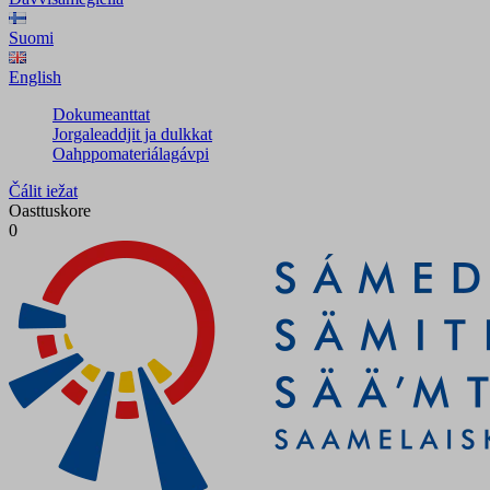
Suomi
English
Dokumeanttat
Jorgaleaddjit ja dulkkat
Oahppomateriálagávpi
Čálit iežat
Oasttuskore
0