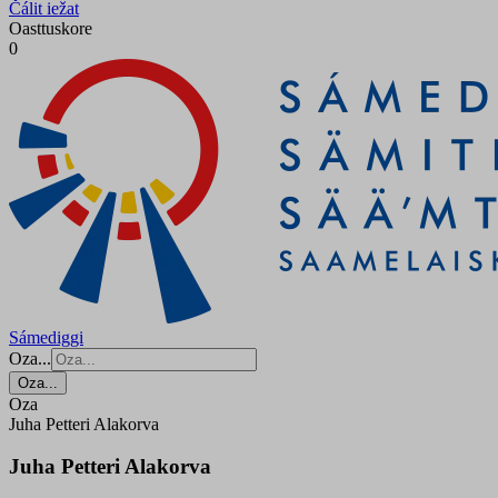
Čálit iežat
Oasttuskore
0
Sámediggi
Oza...
Oza...
Oza
Juha Petteri Alakorva
Juha Petteri Alakorva