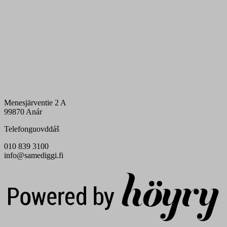
Menesjärventie 2 A
99870 Anár
Telefonguovddáš
010 839 3100
info@samediggi.fi
Digi- ja mainostoimisto Höyry Rovaniemi ja Oulu