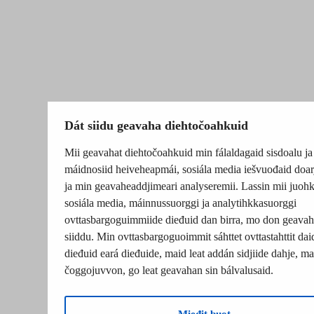
Dát siidu geavaha diehtočoahkuid
Mii geavahat diehtočoahkuid min fálaldagaid sisdoalu ja
máidnosiid heiveheapmái, sosiála media iešvuođaid doar
ja min geavaheaddjimeari analyseremii. Lassin mii juohk
sosiála media, máinnussuorggi ja analytihkkasuorggi
ovttasbargoguimmiide dieđuid dan birra, mo don geavah
siiddu. Min ovttasbargoguoimmit sáhttet ovttastahttit dai
dieđuid eará dieđuide, maid leat addán sidjiide dahje, mat
čoggojuvvon, go leat geavahan sin bálvalusaid.