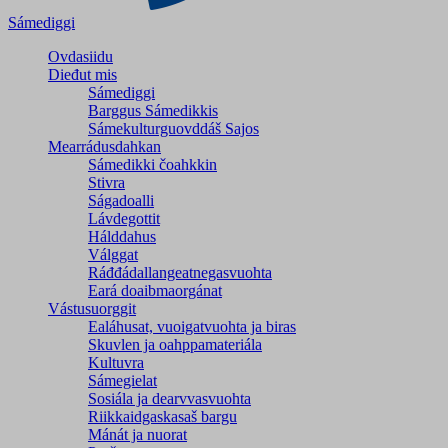
Sámediggi
Ovdasiidu
Dieđut mis
Sámediggi
Barggus Sámedikkis
Sámekulturguovddáš Sajos
Mearrádusdahkan
Sámedikki čoahkkin
Stivra
Ságadoalli
Lávdegottit
Hálddahus
Válggat
Ráđđádallangeatnegas­vuohta
Eará doaibmaorgánat
Vástusuorggit
Ealáhusat, vuoigatvuohta ja biras
Skuvlen ja oahppamateriála
Kultuvra
Sámegielat
Sosiála ja dearvvasvuohta
Riikkaidgaskasaš bargu
Mánát ja nuorat