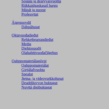
Sosiála ja dearvvasvuohta
Riikkaidgaskasaš bargu
Mánát ja nuorat
Prošeavttat
Áigeguovdil
Dáhpáhusat
Oktavuođadieđut
Rehketbearrandieđut
Media
Diehtosuodji
Olahahttivuođačilgehus
Oahppomateriálagávpi
Oahppomateriálat
Girjjálašvuohta
Spealut
Jietna- ja videovurkkohusat
Deaddiluvvon buktagat
Nuvttá digibuktagat