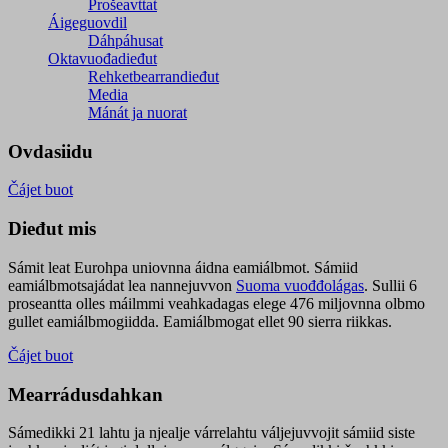
Prošeavttat
Áigeguovdil
Dáhpáhusat
Oktavuođadieđut
Rehketbearrandieđut
Media
Mánát ja nuorat
Ovdasiidu
Čájet buot
Dieđut mis
Sámit leat Eurohpa uniovnna áidna eamiálbmot. Sámiid
eamiálbmotsajádat lea nannejuvvon
Suoma vuođđolágas
. Sullii 6
proseantta olles máilmmi veahkadagas elege 476 miljovnna olbmo
gullet eamiálbmogiidda. Eamiálbmogat ellet 90 sierra riikkas.
Čájet buot
Mearrádusdahkan
Sámedikki 21 lahtu ja njealje várrelahtu váljejuvvojit sámiid siste