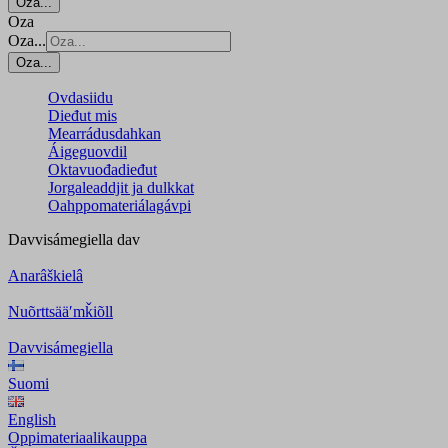
Oza...
Oza
Oza...
Oza...
Ovdasiidu
Dieđut mis
Mearrádusdahkan
Áigeguovdil
Oktavuođadieđut
Jorgaleaddjit ja dulkkat
Oahppomateriálagávpi
Davvisámegiella
dav
Anarâškielâ
Nuõrttsääʹmǩiõll
Davvisámegiella
Suomi
English
Oppimateriaalikauppa