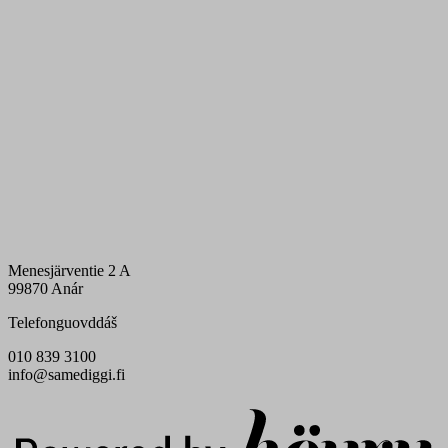
Menesjärventie 2 A
99870 Anár
Telefonguovddáš
010 839 3100
info@samediggi.fi
Digi- ja mainostoimisto Höyry Rovaniemi ja Oulu