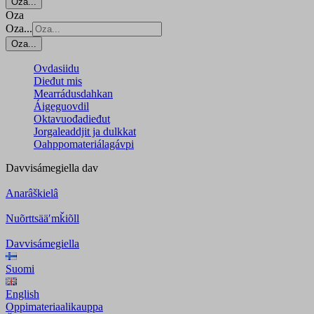
Oza...
Oza
Oza...
Oza...
Ovdasiidu
Dieđut mis
Mearrádusdahkan
Áigeguovdil
Oktavuođadieđut
Jorgaleaddjit ja dulkkat
Oahppomateriálagávpi
Davvisámegiella
dav
Anarâškielâ
Nuõrttsääʹmǩiõll
Davvisámegiella
Suomi
English
Oppimateriaalikauppa