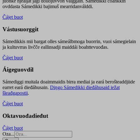
juohke njealját jagi dollojuvvon válggain. Sámedikki čoahkkin
ovddasta Sámedikki bajimuš mearridanválddi.
Čájet buot
Vástusuorggit
Sámedikkis mii bargat olles sámeálbmoga buorrin, vuoi sámegielain
ja kultuvrras livčče eallinsadji maiddái boahttevuođas.
Čájet buot
Áigeguovdil
Sámediggi muitala doaimmaidis birra mediai ja eará berošteaddjiide
earret eará dieđáhusain.
Diŋgo Sámedikki dieđáhusaid iežat
šleađgapostii
.
Čájet buot
Oktavuođadieđut
Čájet buot
Oza...