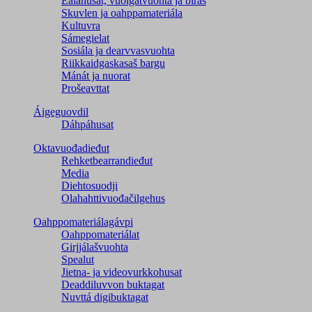
Ealáhusat, vuoigatvuohta ja biras
Skuvlen ja oahppamateriála
Kultuvra
Sámegielat
Sosiála ja dearvvasvuohta
Riikkaidgaskasaš bargu
Mánát ja nuorat
Prošeavttat
Áigeguovdil
Dáhpáhusat
Oktavuođadieđut
Rehketbearrandieđut
Media
Diehtosuodji
Olahahttivuođačilgehus
Oahppomateriálagávpi
Oahppomateriálat
Girjjálašvuohta
Spealut
Jietna- ja videovurkkohusat
Deaddiluvvon buktagat
Nuvttá digibuktagat