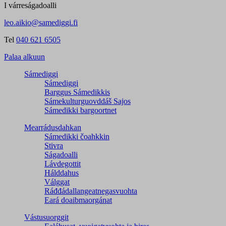
I várreságadoalli
leo.aikio@samediggi.fi
Tel
040 621 6505
Palaa alkuun
Sámediggi
Sámediggi
Barggus Sámedikkis
Sámekulturguovddáš Sajos
Sámedikki bargoortnet
Mearrádusdahkan
Sámedikki čoahkkin
Stivra
Ságadoalli
Lávdegottit
Hálddahus
Válggat
Ráđđádallangeatnegas­vuohta
Eará doaibmaorgánat
Vástusuorggit