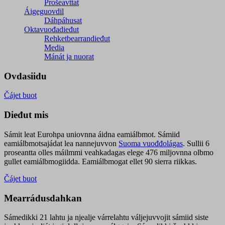
Prošeavttat
Áigeguovdil
Dáhpáhusat
Oktavuođadieđut
Rehketbearrandieđut
Media
Mánát ja nuorat
Ovdasiidu
Čájet buot
Dieđut mis
Sámit leat Eurohpa uniovnna áidna eamiálbmot. Sámiid
eamiálbmotsajádat lea nannejuvvon
Suoma vuođđolágas
. Sullii 6
proseantta olles máilmmi veahkadagas elege 476 miljovnna olbmo
gullet eamiálbmogiidda. Eamiálbmogat ellet 90 sierra riikkas.
Čájet buot
Mearrádusdahkan
Sámedikki 21 lahtu ja njealje várrelahtu váljejuvvojit sámiid siste