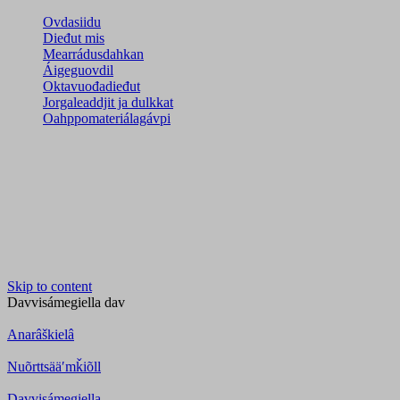
Ovdasiidu
Dieđut mis
Mearrádusdahkan
Áigeguovdil
Oktavuođadieđut
Jorgaleaddjit ja dulkkat
Oahppomateriálagávpi
Skip to content
Davvisámegiella
dav
Anarâškielâ
Nuõrttsääʹmǩiõll
Davvisámegiella