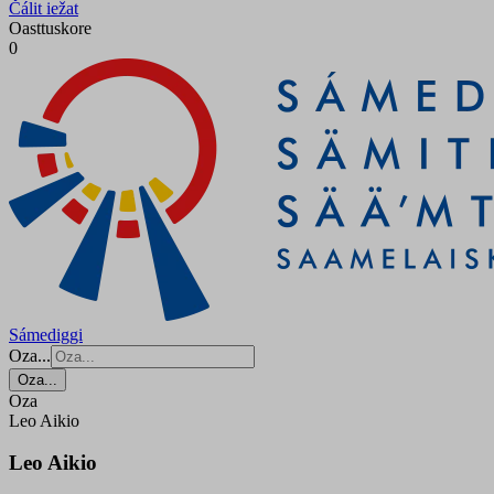
Čálit iežat
Oasttuskore
0
Sámediggi
Oza...
Oza...
Oza
Leo Aikio
Leo Aikio