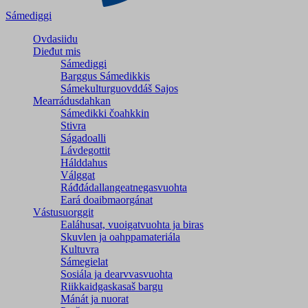
Sámediggi
Ovdasiidu
Dieđut mis
Sámediggi
Barggus Sámedikkis
Sámekulturguovddáš Sajos
Mearrádusdahkan
Sámedikki čoahkkin
Stivra
Ságadoalli
Lávdegottit
Hálddahus
Válggat
Ráđđádallangeatnegas­vuohta
Eará doaibmaorgánat
Vástusuorggit
Ealáhusat, vuoigatvuohta ja biras
Skuvlen ja oahppamateriála
Kultuvra
Sámegielat
Sosiála ja dearvvasvuohta
Riikkaidgaskasaš bargu
Mánát ja nuorat