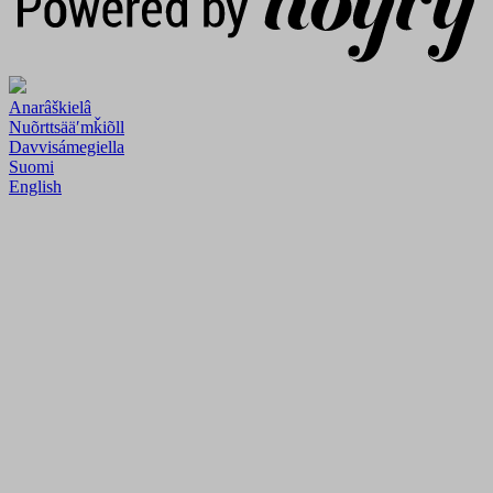
Anarâškielâ
Nuõrttsääʹmǩiõll
Davvisámegiella
Suomi
English