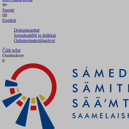
Suomi
English
Dokumeanttat
Jorgaleaddjit ja dulkkat
Oahppomateriálagávpi
Čálit iežat
Oasttuskore
0