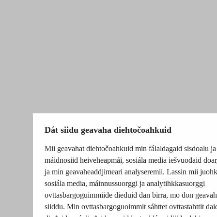
Dát siidu geavaha diehtočoahkuid
Mii geavahat diehtočoahkuid min fálaldagaid sisdoalu ja
máidnosiid heiveheapmái, sosiála media iešvuođaid doar
ja min geavaheaddjimeari analyseremii. Lassin mii juohk
sosiála media, máinnussuorggi ja analytihkkasuorggi
ovttasbargoguimmiide dieđuid dan birra, mo don geavah
siiddu. Min ovttasbargoguoimmit sáhttet ovttastahttit dai