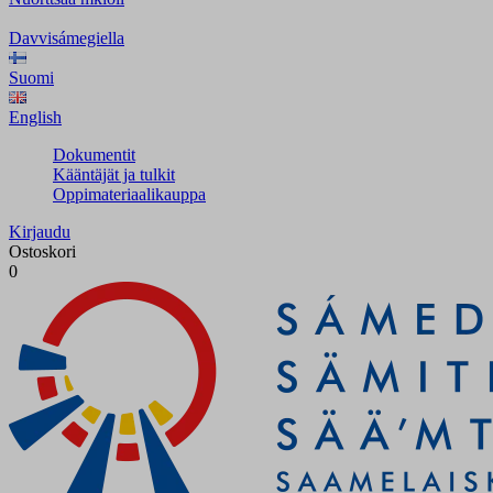
Davvisámegiella
Suomi
English
Dokumentit
Kääntäjät ja tulkit
Oppimateriaalikauppa
Kirjaudu
Ostoskori
0