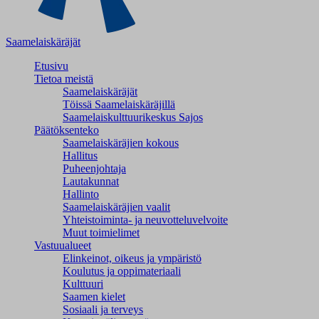
Saamelaiskäräjät
Etusivu
Tietoa meistä
Saamelaiskäräjät
Töissä Saamelaiskäräjillä
Saamelaiskulttuuri­keskus Sajos
Päätöksenteko
Saamelaiskäräjien kokous
Hallitus
Puheenjohtaja
Lautakunnat
Hallinto
Saamelaiskäräjien vaalit
Yhteistoiminta- ja neuvotteluvelvoite
Muut toimielimet
Vastuualueet
Elinkeinot, oikeus ja ympäristö
Koulutus ja oppimateriaali
Kulttuuri
Saamen kielet
Sosiaali ja terveys