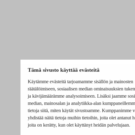
Tämä sivusto käyttää evästeitä
Käytämme evästeitä tarjoamamme sisällön ja mainosten
räätälöimiseen, sosiaalisen median ominaisuuksien tuke
ja kävijämäärämme analysoimiseen. Lisäksi jaamme sosi
median, mainosalan ja analytiikka-alan kumppaneillem
tietoja siitä, miten käytät sivustoamme. Kumppanimme v
yhdistää näitä tietoja muihin tietoihin, joita olet antanut he
joita on kerätty, kun olet käyttänyt heidän palvelujaan.