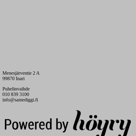
Menesjärventie 2 A
99870 Inari
Puhelinvaihde
010 839 3100
info@samediggi.fi
Digi- ja mainostoimisto Höyry Rovaniemi ja Oulu