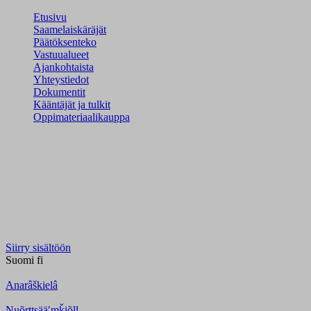
Etusivu
Saamelaiskäräjät
Päätöksenteko
Vastuualueet
Ajankohtaista
Yhteystiedot
Dokumentit
Kääntäjät ja tulkit
Oppimateriaalikauppa
Siirry sisältöön
Suomi
fi
Anarâškielâ
Nuõrttsääʹmǩiõll