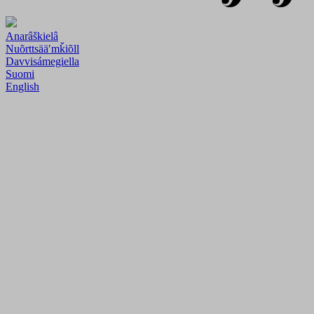
Anarâškielâ
Nuõrttsääʹmǩiõll
Davvisámegiella
Suomi
English