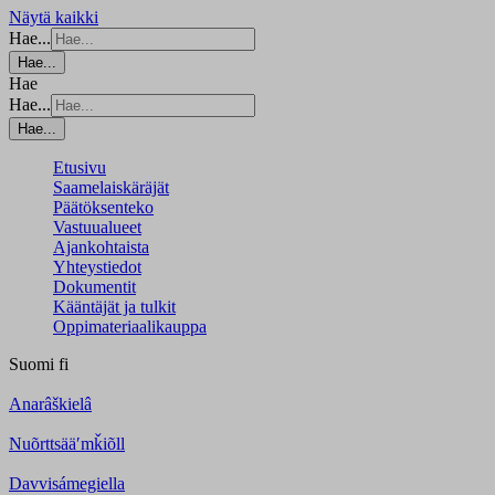
Näytä kaikki
Hae...
Hae...
Hae
Hae...
Hae...
Etusivu
Saamelaiskäräjät
Päätöksenteko
Vastuualueet
Ajankohtaista
Yhteystiedot
Dokumentit
Kääntäjät ja tulkit
Oppimateriaalikauppa
Suomi
fi
Anarâškielâ
Nuõrttsääʹmǩiõll
Davvisámegiella