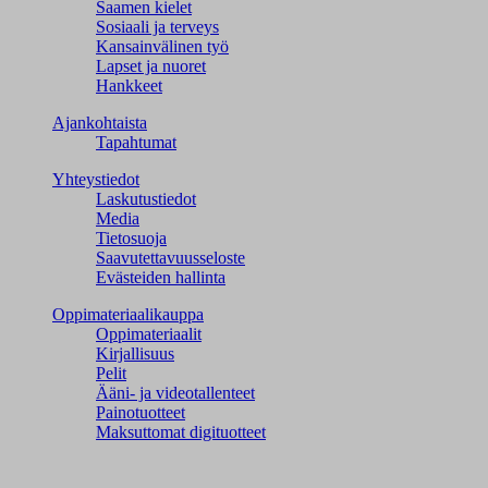
Saamen kielet
Sosiaali ja terveys
Kansainvälinen työ
Lapset ja nuoret
Hankkeet
Ajankohtaista
Tapahtumat
Yhteystiedot
Laskutustiedot
Media
Tietosuoja
Saavutettavuusseloste
Evästeiden hallinta
Oppimateriaalikauppa
Oppimateriaalit
Kirjallisuus
Pelit
Ääni- ja videotallenteet
Painotuotteet
Maksuttomat digituotteet