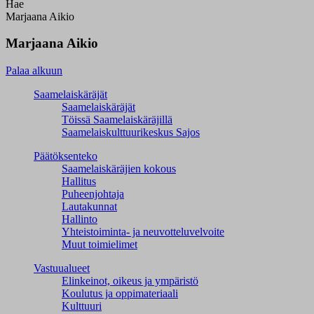
Hae
Marjaana Aikio
Marjaana Aikio
Palaa alkuun
Saamelaiskäräjät
Saamelaiskäräjät
Töissä Saamelaiskäräjillä
Saamelaiskulttuuri­keskus Sajos
Päätöksenteko
Saamelaiskäräjien kokous
Hallitus
Puheenjohtaja
Lautakunnat
Hallinto
Yhteistoiminta- ja neuvotteluvelvoite
Muut toimielimet
Vastuualueet
Elinkeinot, oikeus ja ympäristö
Koulutus ja oppimateriaali
Kulttuuri