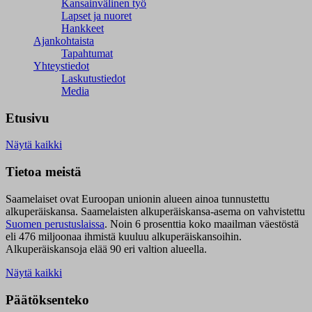
Kansainvälinen työ
Lapset ja nuoret
Hankkeet
Ajankohtaista
Tapahtumat
Yhteystiedot
Laskutustiedot
Media
Etusivu
Näytä kaikki
Tietoa meistä
Saamelaiset ovat Euroopan unionin alueen ainoa tunnustettu
alkuperäiskansa. Saamelaisten alkuperäiskansa-asema on vahvistettu
Suomen perustuslaissa
.
Noin 6 prosenttia koko maailman väestöstä
eli 476 miljoonaa ihmistä kuuluu alkuperäiskansoihin.
Alkuperäiskansoja elää 90 eri valtion alueella.
Näytä kaikki
Päätöksenteko