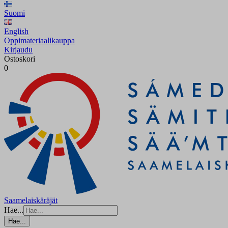
Suomi
English
Oppimateriaalikauppa
Kirjaudu
Ostoskori
0
Saamelaiskäräjät
Hae...
Hae...