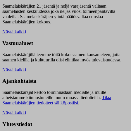
Saamelaiskäräjien 21 jäsentä ja neljä varajäsentä valitaan
saamelaisten keskuudessa joka neljäs vuosi toimeenpantavilla
vaaleilla. Saamelaiskäräjien ylintä päätösvaltaa edustaa
Saamelaiskäräjien kokous.
Näytä kaikki
Vastuualueet
Saamelaiskäräjillä t
eemme töitä koko saamen kansan eteen, jotta
saamen kielillä ja kulttuurilla olisi elintilaa myös tulevaisuudessa.
Näytä kaikki
Ajankohtaista
Saamelaiskäräjät kertoo toiminnastaan medialle ja muille
aiheistamme kiinnostuneille muun muassa tiedotteilla.
Tilaa
Saamelaiskäräjien tiedotteet sähköpostiisi
.
Näytä kaikki
Yhteystiedot