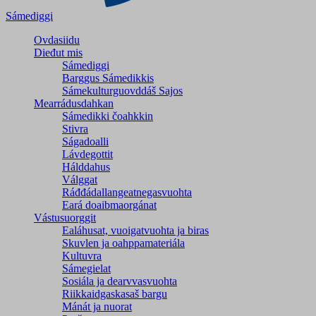
Sámediggi
Ovdasiidu
Dieđut mis
Sámediggi
Barggus Sámedikkis
Sámekulturguovddáš Sajos
Mearrádusdahkan
Sámedikki čoahkkin
Stivra
Ságadoalli
Lávdegottit
Hálddahus
Válggat
Ráđđádallangeatnegas­vuohta
Eará doaibmaorgánat
Vástusuorggit
Ealáhusat, vuoigatvuohta ja biras
Skuvlen ja oahppamateriála
Kultuvra
Sámegielat
Sosiála ja dearvvasvuohta
Riikkaidgaskasaš bargu
Mánát ja nuorat