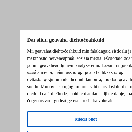
Dát siidu geavaha diehtočoahkuid
Mii geavahat diehtočoahkuid min fálaldagaid sisdoalu ja
máidnosiid heiveheapmái, sosiála media iešvuođaid doar
ja min geavaheaddjimeari analyseremii. Lassin mii juohk
sosiála media, máinnussuorggi ja analytihkkasuorggi
ovttasbargoguimmiide dieđuid dan birra, mo don geavah
siiddu. Min ovttasbargoguoimmit sáhttet ovttastahttit dai
dieđuid eará dieđuide, maid leat addán sidjiide dahje, mat
čoggojuvvon, go leat geavahan sin bálvalusaid.
Mieđit buot