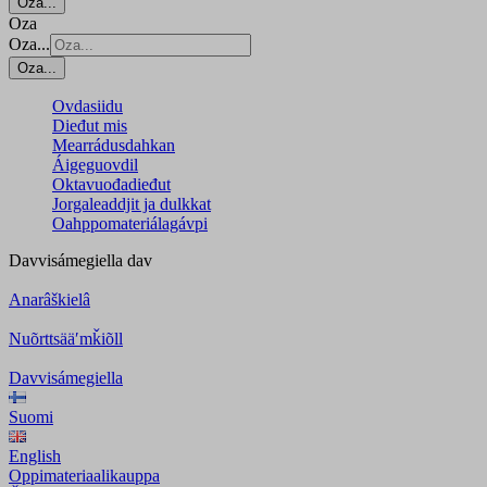
Oza...
Oza
Oza...
Oza...
Ovdasiidu
Dieđut mis
Mearrádusdahkan
Áigeguovdil
Oktavuođadieđut
Jorgaleaddjit ja dulkkat
Oahppomateriálagávpi
Davvisámegiella
dav
Anarâškielâ
Nuõrttsääʹmǩiõll
Davvisámegiella
Suomi
English
Oppimateriaalikauppa