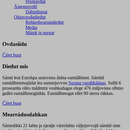
Prošeavttat
Áigeguovdil
Dáhpáhusat
Oktavuođadieđut
Rehketbearrandieđut
Media
Mánát ja nuorat
Ovdasiidu
Čájet buot
Dieđut mis
Sámit leat Eurohpa uniovnna áidna eamiálbmot. Sámiid
eamiálbmotsajádat lea nannejuvvon
Suoma vuođđolágas
. Sullii 6
proseantta olles máilmmi veahkadagas elege 476 miljovnna olbmo
gullet eamiálbmogiidda. Eamiálbmogat ellet 90 sierra riikkas.
Čájet buot
Mearrádusdahkan
Sámedikki 21 lahtu ja njealje várrelahtu váljejuvvojit sámiid siste