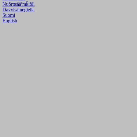
Nuõrttsääʹmǩiõll
Davvisámegiella
Suomi
English