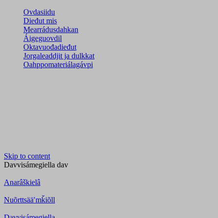
Ovdasiidu
Dieđut mis
Mearrádusdahkan
Áigeguovdil
Oktavuođadieđut
Jorgaleaddjit ja dulkkat
Oahppomateriálagávpi
Skip to content
Davvisámegiella
dav
Anarâškielâ
Nuõrttsääʹmǩiõll
Davvisámegiella