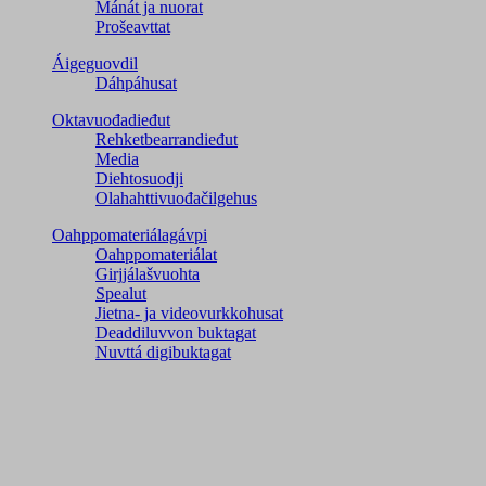
Mánát ja nuorat
Prošeavttat
Áigeguovdil
Dáhpáhusat
Oktavuođadieđut
Rehketbearrandieđut
Media
Diehtosuodji
Olahahttivuođačilgehus
Oahppomateriálagávpi
Oahppomateriálat
Girjjálašvuohta
Spealut
Jietna- ja videovurkkohusat
Deaddiluvvon buktagat
Nuvttá digibuktagat