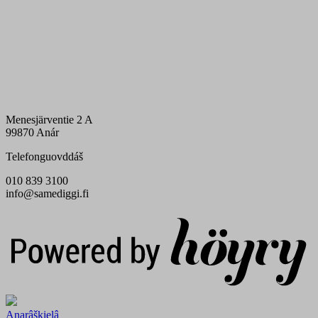
Menesjärventie 2 A
99870 Anár
Telefonguovddáš
010 839 3100
info@samediggi.fi
Digi- ja mainostoimisto Höyry Rovaniemi ja Oulu
Anarâškielâ