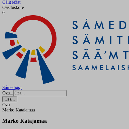
Čálit iežat
Oasttuskore
0
Sámediggi
Oza...
Oza...
Oza
Marko Katajamaa
Marko Katajamaa