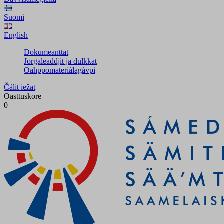
Suomi
English
Dokumeanttat
Jorgaleaddjit ja dulkkat
Oahppomateriálagávpi
Čálit iežat
Oasttuskore
0