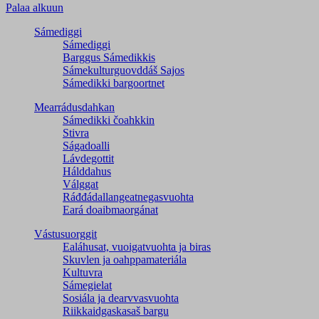
Palaa alkuun
Sámediggi
Sámediggi
Barggus Sámedikkis
Sámekulturguovddáš Sajos
Sámedikki bargoortnet
Mearrádusdahkan
Sámedikki čoahkkin
Stivra
Ságadoalli
Lávdegottit
Hálddahus
Válggat
Ráđđádallangeatnegas­vuohta
Eará doaibmaorgánat
Vástusuorggit
Ealáhusat, vuoigatvuohta ja biras
Skuvlen ja oahppamateriála
Kultuvra
Sámegielat
Sosiála ja dearvvasvuohta
Riikkaidgaskasaš bargu