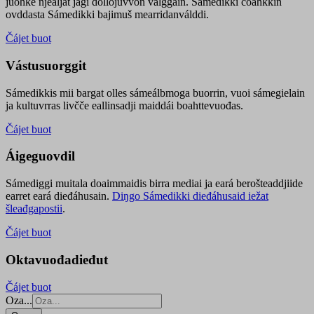
juohke njealját jagi dollojuvvon válggain. Sámedikki čoahkkin
ovddasta Sámedikki bajimuš mearridanválddi.
Čájet buot
Vástusuorggit
Sámedikkis mii bargat olles sámeálbmoga buorrin, vuoi sámegielain
ja kultuvrras livčče eallinsadji maiddái boahttevuođas.
Čájet buot
Áigeguovdil
Sámediggi muitala doaimmaidis birra mediai ja eará berošteaddjiide
earret eará dieđáhusain.
Diŋgo Sámedikki dieđáhusaid iežat
šleađgapostii
.
Čájet buot
Oktavuođadieđut
Čájet buot
Oza...