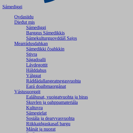
Sámediggi
Ovdasiidu
Dieđut mis
Sámediggi
Barggus Sámedikkis
Sámekulturguovddáš Sajos
Mearrádusdahkan
Sámedikki čoahkkin
Stivra
Ságadoalli
Lávdegottit
Hálddahus
Válggat
Ráđđádallangeatnegas­vuohta
Eará doaibmaorgánat
Vástusuorggit
Ealáhusat, vuoigatvuohta ja biras
Skuvlen ja oahppamateriála
Kultuvra
Sámegielat
Sosiála ja dearvvasvuohta
Riikkaidgaskasaš bargu
Mánát ja nuorat