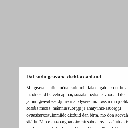
Dát siidu geavaha diehtočoahkuid
Mii geavahat diehtočoahkuid min fálaldagaid sisdoalu ja
máidnosiid heiveheapmái, sosiála media iešvuođaid doar
ja min geavaheaddjimeari analyseremii. Lassin mii juohk
sosiála media, máinnussuorggi ja analytihkkasuorggi
ovttasbargoguimmiide dieđuid dan birra, mo don geavah
siiddu. Min ovttasbargoguoimmit sáhttet ovttastahttit dai