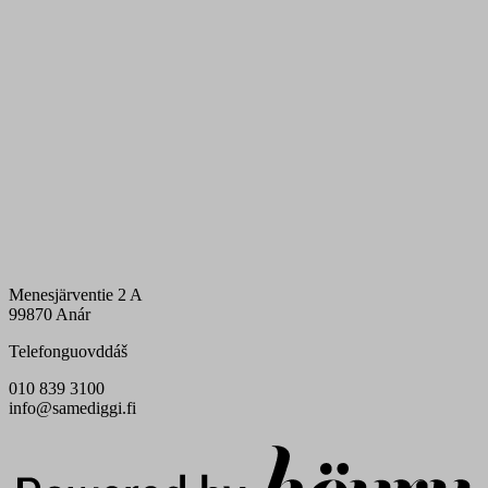
Menesjärventie 2 A
99870 Anár
Telefonguovddáš
010 839 3100
info@samediggi.fi
Digi- ja mainostoimisto Höyry Rovaniemi ja Oulu