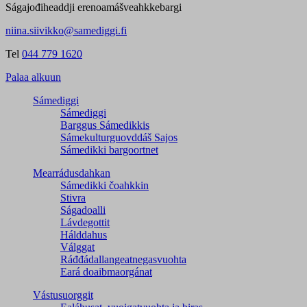
Ságajođiheaddji erenoamášveahkkebargi
niina.siivikko@samediggi.fi
Tel
044 779 1620
Palaa alkuun
Sámediggi
Sámediggi
Barggus Sámedikkis
Sámekulturguovddáš Sajos
Sámedikki bargoortnet
Mearrádusdahkan
Sámedikki čoahkkin
Stivra
Ságadoalli
Lávdegottit
Hálddahus
Válggat
Ráđđádallangeatnegas­vuohta
Eará doaibmaorgánat
Vástusuorggit