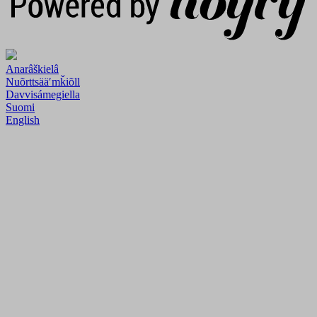
Anarâškielâ
Nuõrttsääʹmǩiõll
Davvisámegiella
Suomi
English