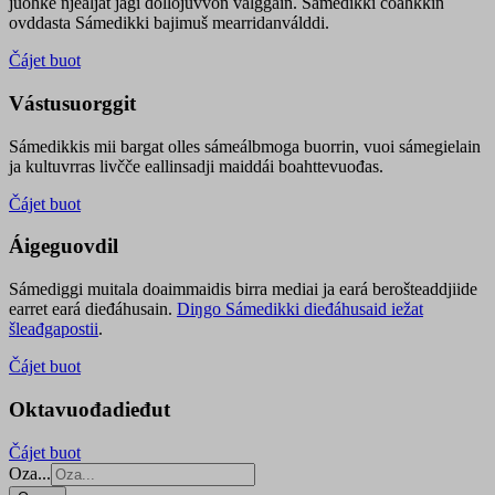
juohke njealját jagi dollojuvvon válggain. Sámedikki čoahkkin
ovddasta Sámedikki bajimuš mearridanválddi.
Čájet buot
Vástusuorggit
Sámedikkis mii bargat olles sámeálbmoga buorrin, vuoi sámegielain
ja kultuvrras livčče eallinsadji maiddái boahttevuođas.
Čájet buot
Áigeguovdil
Sámediggi muitala doaimmaidis birra mediai ja eará berošteaddjiide
earret eará dieđáhusain.
Diŋgo Sámedikki dieđáhusaid iežat
šleađgapostii
.
Čájet buot
Oktavuođadieđut
Čájet buot
Oza...