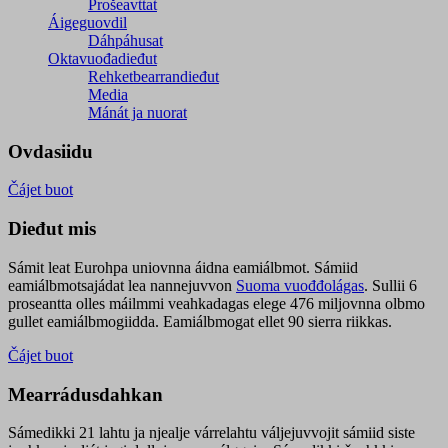
Prošeavttat
Áigeguovdil
Dáhpáhusat
Oktavuođadieđut
Rehketbearrandieđut
Media
Mánát ja nuorat
Ovdasiidu
Čájet buot
Dieđut mis
Sámit leat Eurohpa uniovnna áidna eamiálbmot. Sámiid
eamiálbmotsajádat lea nannejuvvon
Suoma vuođđolágas
. Sullii 6
proseantta olles máilmmi veahkadagas elege 476 miljovnna olbmo
gullet eamiálbmogiidda. Eamiálbmogat ellet 90 sierra riikkas.
Čájet buot
Mearrádusdahkan
Sámedikki 21 lahtu ja njealje várrelahtu váljejuvvojit sámiid siste