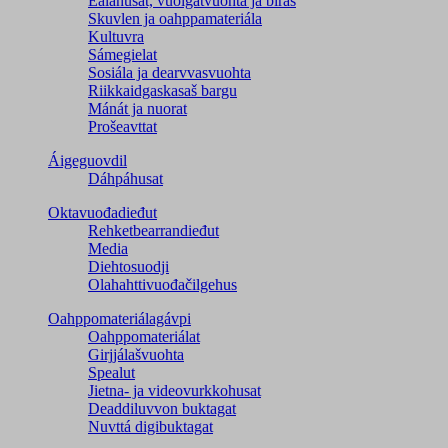
Ealáhusat, vuoigatvuohta ja biras
Skuvlen ja oahppamateriála
Kultuvra
Sámegielat
Sosiála ja dearvvasvuohta
Riikkaidgaskasaš bargu
Mánát ja nuorat
Prošeavttat
Áigeguovdil
Dáhpáhusat
Oktavuođadieđut
Rehketbearrandieđut
Media
Diehtosuodji
Olahahttivuođačilgehus
Oahppomateriálagávpi
Oahppomateriálat
Girjjálašvuohta
Spealut
Jietna- ja videovurkkohusat
Deaddiluvvon buktagat
Nuvttá digibuktagat