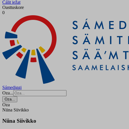
Čálit iežat
Oasttuskore
0
Sámediggi
Oza...
Oza...
Oza
Niina Siivikko
Niina Siivikko