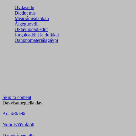
Ovdasiidu
Dieđut mis
Mearrádusdahkan
Áigeguovdil
Oktavuođadieđut
Jorgaleaddjit ja dulkkat
Oahppomateriálagávpi
Skip to content
Davvisámegiella
dav
Anarâškielâ
Nuõrttsääʹmǩiõll
Davvisámegiella