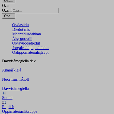
Oza...
Oza
Oza...
Oza...
Ovdasiidu
Dieđut mis
Mearrádusdahkan
Áigeguovdil
Oktavuođadieđut
Jorgaleaddjit ja dulkkat
Oahppomateriálagávpi
Davvisámegiella
dav
Anarâškielâ
Nuõrttsääʹmǩiõll
Davvisámegiella
Suomi
English
Oppimateriaalikauppa