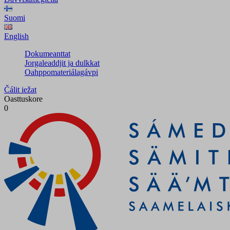
Suomi
English
Dokumeanttat
Jorgaleaddjit ja dulkkat
Oahppomateriálagávpi
Čálit iežat
Oasttuskore
0