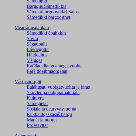
Sámediggi
Barggus Sámedikkis
Sámekulturguovddáš Sajos
Sámedikki bargoortnet
Mearrádusdahkan
Sámedikki čoahkkin
Stivra
Ságadoalli
Lávdegottit
Hálddahus
Válggat
Ráđđádallangeatnegas­vuohta
Eará doaibmaorgánat
Vástusuorggit
Ealáhusat, vuoigatvuohta ja biras
Skuvlen ja oahppamateriála
Kultuvra
Sámegielat
Sosiála ja dearvvasvuohta
Riikkaidgaskasaš bargu
Mánát ja nuorat
Prošeavttat
Áigeguovdil