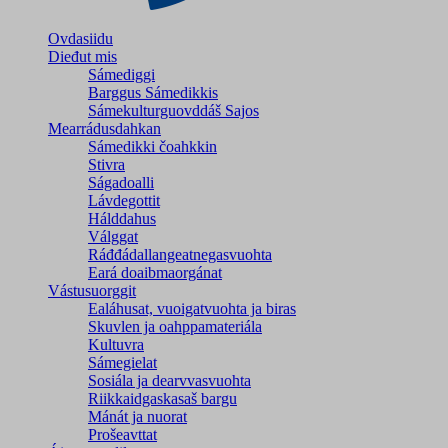
Ovdasiidu
Dieđut mis
Sámediggi
Barggus Sámedikkis
Sámekulturguovddáš Sajos
Mearrádusdahkan
Sámedikki čoahkkin
Stivra
Ságadoalli
Lávdegottit
Hálddahus
Válggat
Ráđđádallangeatnegas­vuohta
Eará doaibmaorgánat
Vástusuorggit
Ealáhusat, vuoigatvuohta ja biras
Skuvlen ja oahppamateriála
Kultuvra
Sámegielat
Sosiála ja dearvvasvuohta
Riikkaidgaskasaš bargu
Mánát ja nuorat
Prošeavttat