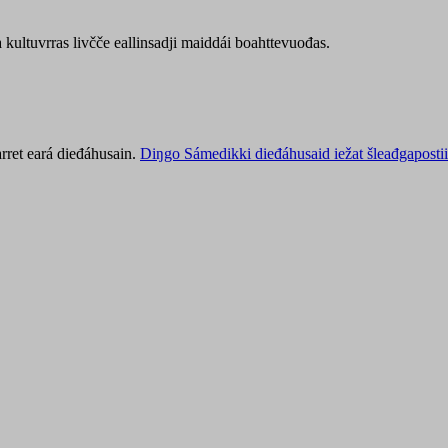
kultuvrras livčče eallinsadji maiddái boahttevuođas.
rret eará dieđáhusain.
Diŋgo Sámedikki dieđáhusaid iežat šleađgapostii