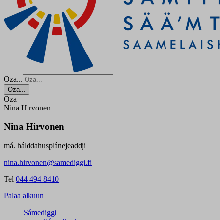
Oza...
Oza...
Oza
Nina Hirvonen
Nina Hirvonen
má. hálddahusplánejeaddji
nina.hirvonen@samediggi.fi
Tel
044 494 8410
Palaa alkuun
Sámediggi