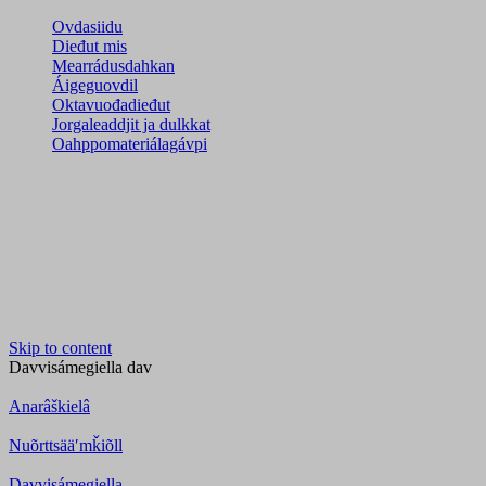
Ovdasiidu
Dieđut mis
Mearrádusdahkan
Áigeguovdil
Oktavuođadieđut
Jorgaleaddjit ja dulkkat
Oahppomateriálagávpi
Skip to content
Davvisámegiella
dav
Anarâškielâ
Nuõrttsääʹmǩiõll
Davvisámegiella