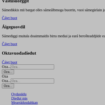
Vástusuorggit
Sámedikkis mii bargat olles sámeálbmoga buorrin, vuoi sámegielain ja 
Čájet buot
Áigeguovdil
Sámediggi muitala doaimmaidis birra mediai ja eará berošteaddjiide ea
Čájet buot
Oktavuođadieđut
Čájet buot
Oza...
Oza...
Oza
Oza...
Oza...
Ovdasiidu
Dieđut mis
Mearrádusdahkan