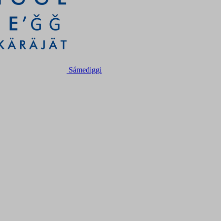
Sámediggi