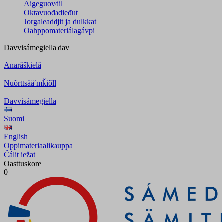
Áigeguovdil
Oktavuođadieđut
Jorgaleaddjit ja dulkkat
Oahppomateriálagávpi
Davvisámegiella
dav
Anarâškielâ
Nuõrttsääʹmǩiõll
Davvisámegiella
Suomi
English
Oppimateriaalikauppa
Čálit iežat
Oasttuskore
0