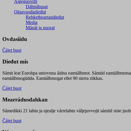
Áigeguovdil
Dáhpáhusat
Oktavuođadieđut
Rehketbearrandieđut
Media
Mánát ja nuorat
Ovdasiidu
Čájet buot
Dieđut mis
Sámit leat Eurohpa uniovnna áidna eamiálbmot. Sámiid eamiálbmotsa
eamiálbmogiidda. Eamiálbmogat ellet 90 sierra riikkas.
Čájet buot
Mearrádusdahkan
Sámedikki 21 lahtu ja njealje várrelahtu váljejuvvojit sámiid siste j
Čájet buot