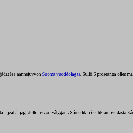
jádat lea nannejuvvon
Suoma vuođđolágas
. Sullii 6 proseantta olles
uohke njealját jagi dollojuvvon válggain. Sámedikki čoahkkin ovddasta 