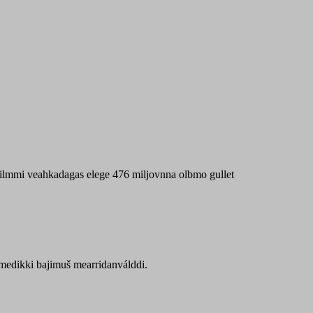
 máilmmi veahkadagas elege 476 miljovnna olbmo gullet
Sámedikki bajimuš mearridanválddi.