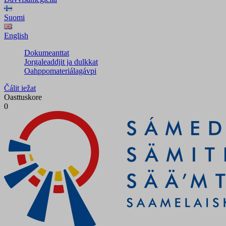
Suomi
English
Dokumeanttat
Jorgaleaddjit ja dulkkat
Oahppomateriálagávpi
Čálit iežat
Oasttuskore
0