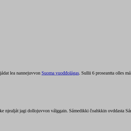
jádat lea nannejuvvon
Suoma vuođđolágas
. Sullii 6 proseantta olles
uohke njealját jagi dollojuvvon válggain. Sámedikki čoahkkin ovddasta 