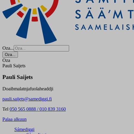
Oza...
Oza...
Oza
Pauli Saijets
Pauli Saijets
Doaibmalatnjafuolaheaddji
pauli.saijets@samediggi.fi
Tel
050 565 0888 / 010 839 3160
Palaa alkuun
Sámediggi