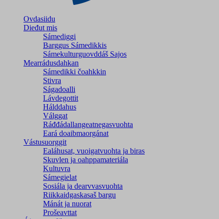
Ovdasiidu
Dieđut mis
Sámediggi
Barggus Sámedikkis
Sámekulturguovddáš Sajos
Mearrádusdahkan
Sámedikki čoahkkin
Stivra
Ságadoalli
Lávdegottit
Hálddahus
Válggat
Ráđđádallangeatnegas­vuohta
Eará doaibmaorgánat
Vástusuorggit
Ealáhusat, vuoigatvuohta ja biras
Skuvlen ja oahppamateriála
Kultuvra
Sámegielat
Sosiála ja dearvvasvuohta
Riikkaidgaskasaš bargu
Mánát ja nuorat
Prošeavttat