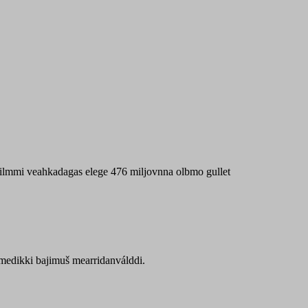
 máilmmi veahkadagas elege 476 miljovnna olbmo gullet
Sámedikki bajimuš mearridanválddi.