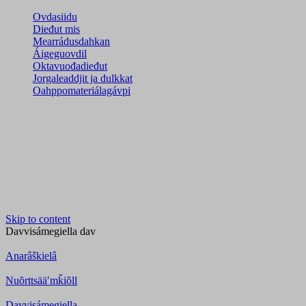
Ovdasiidu
Dieđut mis
Mearrádusdahkan
Áigeguovdil
Oktavuođadieđut
Jorgaleaddjit ja dulkkat
Oahppomateriálagávpi
Skip to content
Davvisámegiella
dav
Anarâškielâ
Nuõrttsääʹmǩiõll
Davvisámegiella