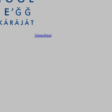
Sámediggi