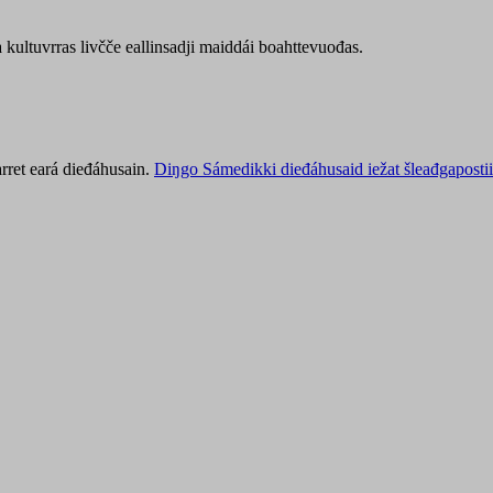
kultuvrras livčče eallinsadji maiddái boahttevuođas.
rret eará dieđáhusain.
Diŋgo Sámedikki dieđáhusaid iežat šleađgapostii