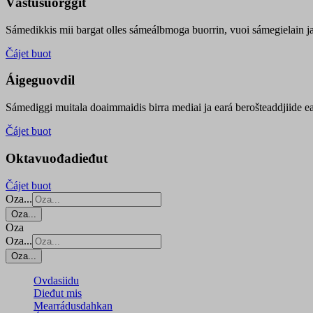
Vástusuorggit
Sámedikkis mii bargat olles sámeálbmoga buorrin, vuoi sámegielain ja 
Čájet buot
Áigeguovdil
Sámediggi muitala doaimmaidis birra mediai ja eará berošteaddjiide ea
Čájet buot
Oktavuođadieđut
Čájet buot
Oza...
Oza...
Oza
Oza...
Oza...
Ovdasiidu
Dieđut mis
Mearrádusdahkan