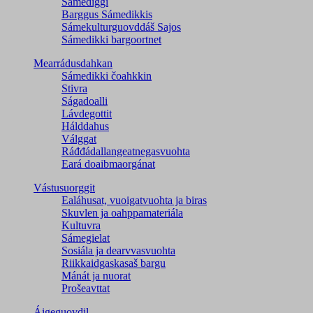
Sámediggi
Barggus Sámedikkis
Sámekulturguovddáš Sajos
Sámedikki bargoortnet
Mearrádusdahkan
Sámedikki čoahkkin
Stivra
Ságadoalli
Lávdegottit
Hálddahus
Válggat
Ráđđádallangeatnegas­vuohta
Eará doaibmaorgánat
Vástusuorggit
Ealáhusat, vuoigatvuohta ja biras
Skuvlen ja oahppamateriála
Kultuvra
Sámegielat
Sosiála ja dearvvasvuohta
Riikkaidgaskasaš bargu
Mánát ja nuorat
Prošeavttat
Áigeguovdil