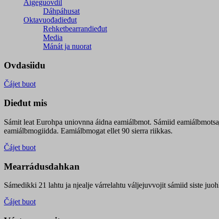
Áigeguovdil
Dáhpáhusat
Oktavuođadieđut
Rehketbearrandieđut
Media
Mánát ja nuorat
Ovdasiidu
Čájet buot
Dieđut mis
Sámit leat Eurohpa uniovnna áidna eamiálbmot. Sámiid eamiálbmotsa
eamiálbmogiidda. Eamiálbmogat ellet 90 sierra riikkas.
Čájet buot
Mearrádusdahkan
Sámedikki 21 lahtu ja njealje várrelahtu váljejuvvojit sámiid siste j
Čájet buot