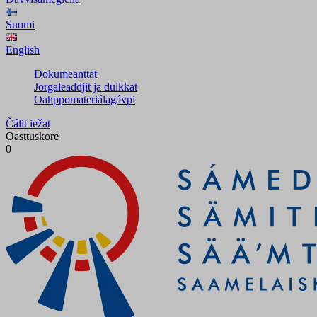
Suomi
English
Dokumeanttat
Jorgaleaddjit ja dulkkat
Oahppomateriálagávpi
Čálit iežat
Oasttuskore
0