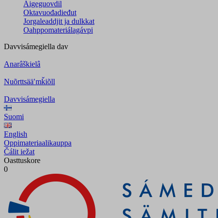
Áigeguovdil
Oktavuođadieđut
Jorgaleaddjit ja dulkkat
Oahppomateriálagávpi
Davvisámegiella
dav
Anarâškielâ
Nuõrttsääʹmǩiõll
Davvisámegiella
Suomi
English
Oppimateriaalikauppa
Čálit iežat
Oasttuskore
0