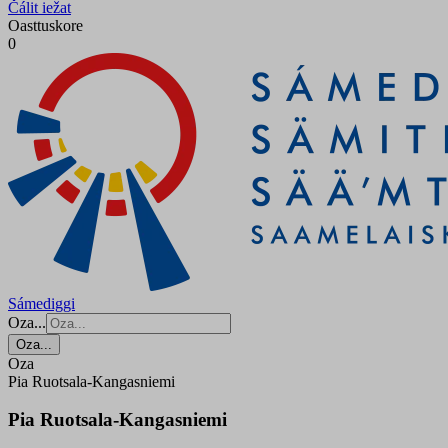
Čálit iežat
Oasttuskore
0
Sámediggi
Oza...
Oza...
Oza
Pia Ruotsala-Kangasniemi
Pia Ruotsala-Kangasniemi