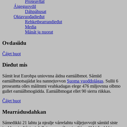
Prošeavttat
Áigeguovdil
Dáhpáhusat
Oktavuođadieđut
Rehketbearrandieđut
Media
Mánát ja nuorat
Ovdasiidu
Čájet buot
Dieđut mis
Sámit leat Eurohpa uniovnna áidna eamiálbmot. Sámiid
eamiálbmotsajádat lea nannejuvvon
Suoma vuođđolágas
. Sullii 6
proseantta olles máilmmi veahkadagas elege 476 miljovnna olbmo
gullet eamiálbmogiidda. Eamiálbmogat ellet 90 sierra riikkas.
Čájet buot
Mearrádusdahkan
Sámedikki 21 lahtu ja njealje várrelahtu váljejuvvojit sámiid siste