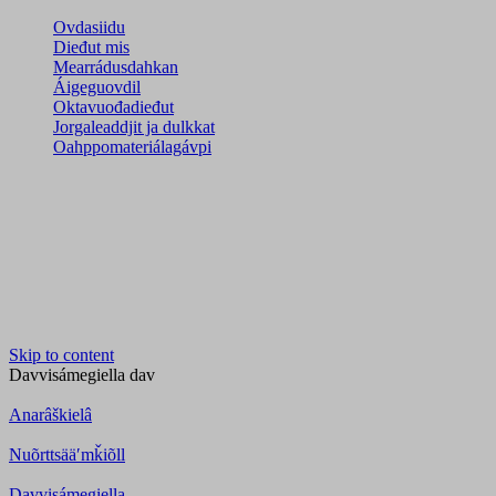
Ovdasiidu
Dieđut mis
Mearrádusdahkan
Áigeguovdil
Oktavuođadieđut
Jorgaleaddjit ja dulkkat
Oahppomateriálagávpi
Skip to content
Davvisámegiella
dav
Anarâškielâ
Nuõrttsääʹmǩiõll
Davvisámegiella