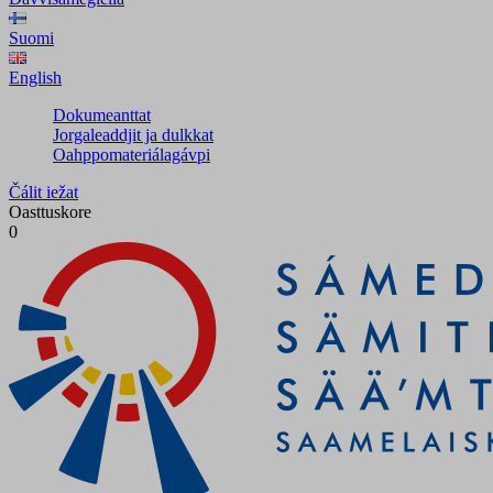
Suomi
English
Dokumeanttat
Jorgaleaddjit ja dulkkat
Oahppomateriálagávpi
Čálit iežat
Oasttuskore
0