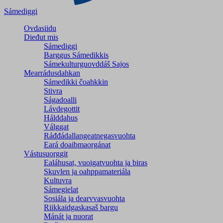
Sámediggi
Ovdasiidu
Dieđut mis
Sámediggi
Barggus Sámedikkis
Sámekulturguovddáš Sajos
Mearrádusdahkan
Sámedikki čoahkkin
Stivra
Ságadoalli
Lávdegottit
Hálddahus
Válggat
Ráđđádallangeatnegas­vuohta
Eará doaibmaorgánat
Vástusuorggit
Ealáhusat, vuoigatvuohta ja biras
Skuvlen ja oahppamateriála
Kultuvra
Sámegielat
Sosiála ja dearvvasvuohta
Riikkaidgaskasaš bargu
Mánát ja nuorat