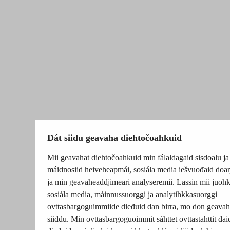
Dát siidu geavaha diehtočoahkuid
Mii geavahat diehtočoahkuid min fálaldagaid sisdoalu ja
máidnosiid heiveheapmái, sosiála media iešvuođaid doar
ja min geavaheaddjimeari analyseremii. Lassin mii juohk
sosiála media, máinnussuorggi ja analytihkkasuorggi
ovttasbargoguimmiide dieđuid dan birra, mo don geavah
siiddu. Min ovttasbargoguoimmit sáhttet ovttastahttit dai