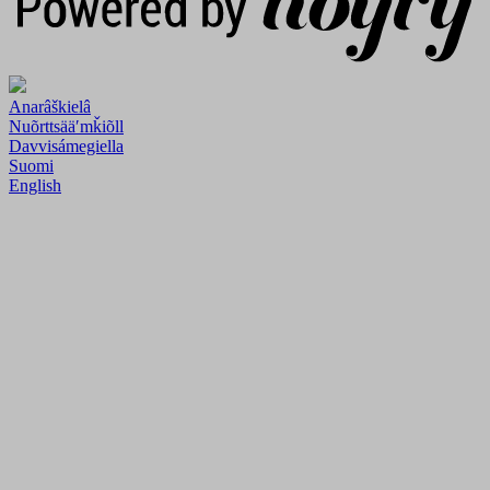
Anarâškielâ
Nuõrttsääʹmǩiõll
Davvisámegiella
Suomi
English