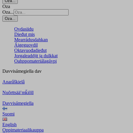
Oza...
Oza
Oza...
Oza...
Ovdasiidu
Dieđut mis
Mearrádusdahkan
Áigeguovdil
Oktavuođadieđut
Jorgaleaddjit ja dulkkat
Oahppomateriálagávpi
Davvisámegiella
dav
Anarâškielâ
Nuõrttsääʹmǩiõll
Davvisámegiella
Suomi
English
Oppimateriaalikauppa