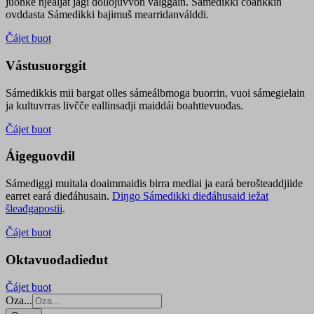
juohke njealját jagi dollojuvvon válggain. Sámedikki čoahkkin
ovddasta Sámedikki bajimuš mearridanválddi.
Čájet buot
Vástusuorggit
Sámedikkis mii bargat olles sámeálbmoga buorrin, vuoi sámegielain
ja kultuvrras livčče eallinsadji maiddái boahttevuođas.
Čájet buot
Áigeguovdil
Sámediggi muitala doaimmaidis birra mediai ja eará berošteaddjiide
earret eará dieđáhusain.
Diŋgo Sámedikki dieđáhusaid iežat
šleađgapostii
.
Čájet buot
Oktavuođadieđut
Čájet buot
Oza...