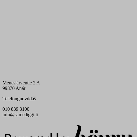
Menesjärventie 2 A
99870 Anár
Telefonguovddáš
010 839 3100
info@samediggi.fi
Digi- ja mainostoimisto Höyry Rovaniemi ja Oulu