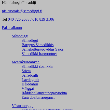
Hálddahusjođiheaddji
pia.ruotsala@samediggi.fi
Tel
040 726 2688 / 010 839 3106
Palaa alkuun
Sámediggi
Sámediggi
Barggus Sámedikkis
Sámekulturguovddáš Sajos
Sámedikki bargoortnet
Mearrádusdahkan
Sámedikki čoahkkin
Stivra
Ságadoalli
Lávdegottit
Hálddahus
Válggat
Ráđđádallangeatnegas­vuohta
Eará doaibmaorgánat
Vástusuorggit