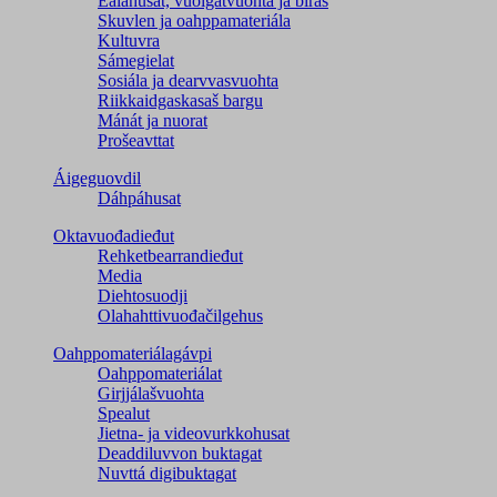
Ealáhusat, vuoigatvuohta ja biras
Skuvlen ja oahppamateriála
Kultuvra
Sámegielat
Sosiála ja dearvvasvuohta
Riikkaidgaskasaš bargu
Mánát ja nuorat
Prošeavttat
Áigeguovdil
Dáhpáhusat
Oktavuođadieđut
Rehketbearrandieđut
Media
Diehtosuodji
Olahahttivuođačilgehus
Oahppomateriálagávpi
Oahppomateriálat
Girjjálašvuohta
Spealut
Jietna- ja videovurkkohusat
Deaddiluvvon buktagat
Nuvttá digibuktagat