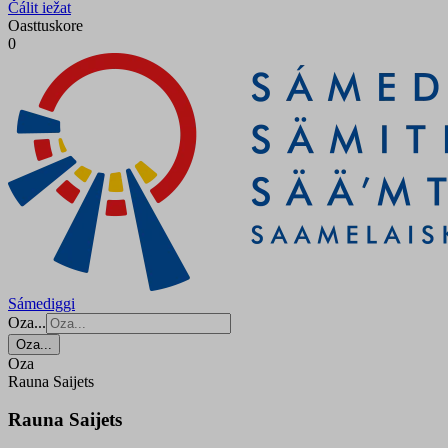
Čálit iežat
Oasttuskore
0
Sámediggi
Oza...
Oza...
Oza
Rauna Saijets
Rauna Saijets