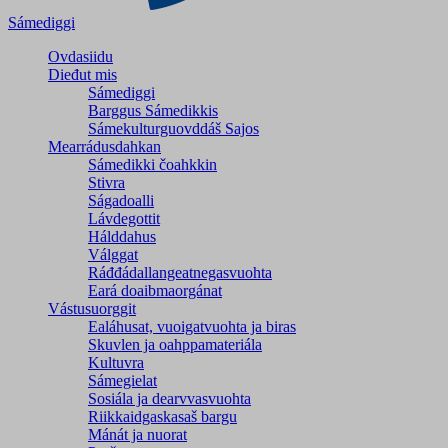
Sámediggi
Ovdasiidu
Dieđut mis
Sámediggi
Barggus Sámedikkis
Sámekulturguovddáš Sajos
Mearrádusdahkan
Sámedikki čoahkkin
Stivra
Ságadoalli
Lávdegottit
Hálddahus
Válggat
Ráđđádallangeatnegas­vuohta
Eará doaibmaorgánat
Vástusuorggit
Ealáhusat, vuoigatvuohta ja biras
Skuvlen ja oahppamateriála
Kultuvra
Sámegielat
Sosiála ja dearvvasvuohta
Riikkaidgaskasaš bargu
Mánát ja nuorat