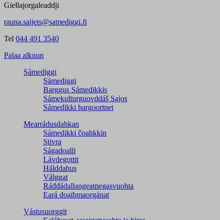
Giellajorgaleaddji
rauna.saijets@samediggi.fi
Tel
044 491 3540
Palaa alkuun
Sámediggi
Sámediggi
Barggus Sámedikkis
Sámekulturguovddáš Sajos
Sámedikki bargoortnet
Mearrádusdahkan
Sámedikki čoahkkin
Stivra
Ságadoalli
Lávdegottit
Hálddahus
Válggat
Ráđđádallangeatnegas­vuohta
Eará doaibmaorgánat
Vástusuorggit