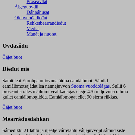
Prošeavttat
Áigeguovdil
Dáhpáhusat
Oktavuođadieđut
Rehketbearrandieđut
Media
Mánát ja nuorat
Ovdasiidu
Čájet buot
Dieđut mis
Sámit leat Eurohpa uniovnna áidna eamiálbmot. Sámiid
eamiálbmotsajádat lea nannejuvvon
Suoma vuođđolágas
. Sullii 6
proseantta olles máilmmi veahkadagas elege 476 miljovnna olbmo
gullet eamiálbmogiidda. Eamiálbmogat ellet 90 sierra riikkas.
Čájet buot
Mearrádusdahkan
Sámedikki 21 lahtu ja njealje várrelahtu váljejuvvojit sámiid siste