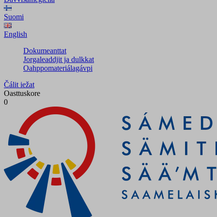
Suomi
English
Dokumeanttat
Jorgaleaddjit ja dulkkat
Oahppomateriálagávpi
Čálit iežat
Oasttuskore
0