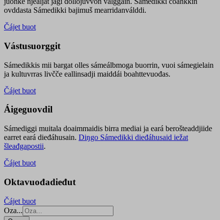
juohke njealját jagi dollojuvvon válggain. Sámedikki čoahkkin
ovddasta Sámedikki bajimuš mearridanválddi.
Čájet buot
Vástusuorggit
Sámedikkis mii bargat olles sámeálbmoga buorrin, vuoi sámegielain
ja kultuvrras livčče eallinsadji maiddái boahttevuođas.
Čájet buot
Áigeguovdil
Sámediggi muitala doaimmaidis birra mediai ja eará berošteaddjiide
earret eará dieđáhusain.
Diŋgo Sámedikki dieđáhusaid iežat
šleađgapostii
.
Čájet buot
Oktavuođadieđut
Čájet buot
Oza...