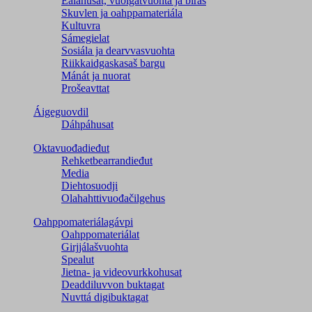
Ealáhusat, vuoigatvuohta ja biras
Skuvlen ja oahppamateriála
Kultuvra
Sámegielat
Sosiála ja dearvvasvuohta
Riikkaidgaskasaš bargu
Mánát ja nuorat
Prošeavttat
Áigeguovdil
Dáhpáhusat
Oktavuođadieđut
Rehketbearrandieđut
Media
Diehtosuodji
Olahahttivuođačilgehus
Oahppomateriálagávpi
Oahppomateriálat
Girjjálašvuohta
Spealut
Jietna- ja videovurkkohusat
Deaddiluvvon buktagat
Nuvttá digibuktagat