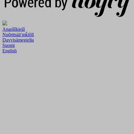
Anarâškielâ
Nuõrttsääʹmǩiõll
Davvisámegiella
Suomi
English