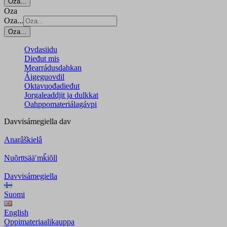
Oza...
Oza
Oza...
Oza...
Ovdasiidu
Dieđut mis
Mearrádusdahkan
Áigeguovdil
Oktavuođadieđut
Jorgaleaddjit ja dulkkat
Oahppomateriálagávpi
Davvisámegiella
dav
Anarâškielâ
Nuõrttsääʹmǩiõll
Davvisámegiella
Suomi
English
Oppimateriaalikauppa