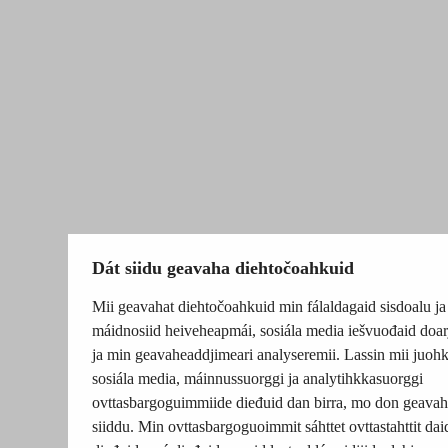
Dát siidu geavaha diehtočoahkuid
Mii geavahat diehtočoahkuid min fálaldagaid sisdoalu ja
máidnosiid heiveheapmái, sosiála media iešvuođaid doar
ja min geavaheaddjimeari analyseremii. Lassin mii juohk
sosiála media, máinnussuorggi ja analytihkkasuorggi
ovttasbargoguimmiide dieđuid dan birra, mo don geavah
siiddu. Min ovttasbargoguoimmit sáhttet ovttastahttit dai