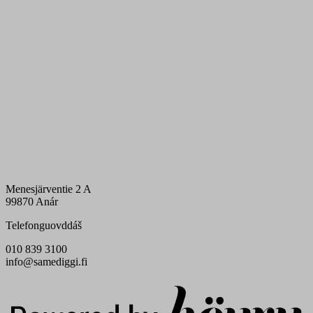
Menesjärventie 2 A
99870 Anár
Telefonguovddáš
010 839 3100
info@samediggi.fi
Digi- ja mainostoimisto Höyry Rovaniemi ja Oulu