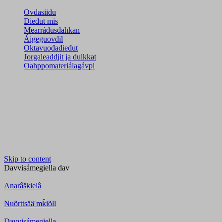
Ovdasiidu
Dieđut mis
Mearrádusdahkan
Áigeguovdil
Oktavuođadieđut
Jorgaleaddjit ja dulkkat
Oahppomateriálagávpi
Skip to content
Davvisámegiella
dav
Anarâškielâ
Nuõrttsääʹmǩiõll
Davvisámegiella