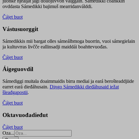
juohke njealját jagi dollojuvvon válggain. Sámedikki čoahkkin
ovddasta Sámedikki bajimuš mearridanválddi.
Čájet buot
Vástusuorggit
Sámedikkis mii bargat olles sámeálbmoga buorrin, vuoi sámegielain
ja kultuvrras livčče eallinsadji maiddái boahttevuođas.
Čájet buot
Áigeguovdil
Sámediggi muitala doaimmaidis birra mediai ja eará berošteaddjiide
earret eará dieđáhusain.
Diŋgo Sámedikki dieđáhusaid iežat
šleađgapostii
.
Čájet buot
Oktavuođadieđut
Čájet buot
Oza...