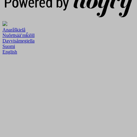
Anarâškielâ
Nuõrttsääʹmǩiõll
Davvisámegiella
Suomi
English