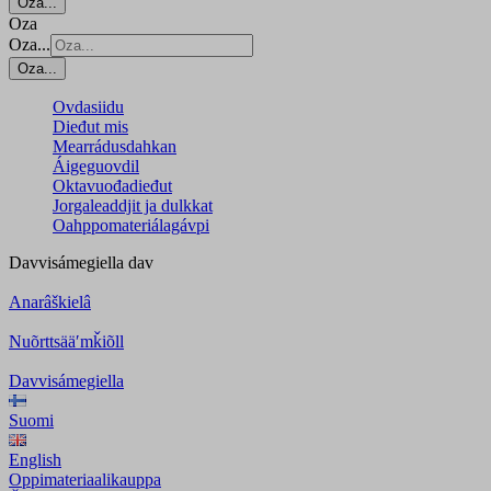
Oza...
Oza
Oza...
Oza...
Ovdasiidu
Dieđut mis
Mearrádusdahkan
Áigeguovdil
Oktavuođadieđut
Jorgaleaddjit ja dulkkat
Oahppomateriálagávpi
Davvisámegiella
dav
Anarâškielâ
Nuõrttsääʹmǩiõll
Davvisámegiella
Suomi
English
Oppimateriaalikauppa