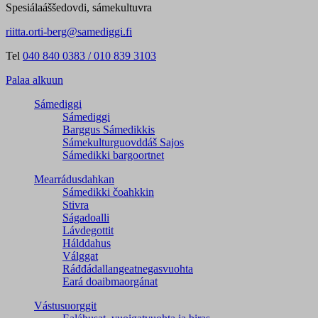
Spesiálaáššedovdi, sámekultuvra
riitta.orti-berg@samediggi.fi
Tel
040 840 0383 / 010 839 3103
Palaa alkuun
Sámediggi
Sámediggi
Barggus Sámedikkis
Sámekulturguovddáš Sajos
Sámedikki bargoortnet
Mearrádusdahkan
Sámedikki čoahkkin
Stivra
Ságadoalli
Lávdegottit
Hálddahus
Válggat
Ráđđádallangeatnegas­vuohta
Eará doaibmaorgánat
Vástusuorggit