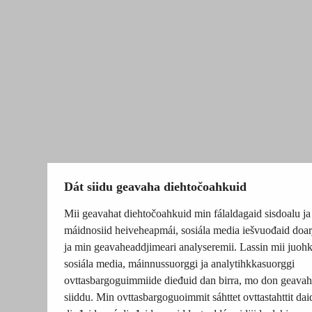
Dát siidu geavaha diehtočoahkuid
Mii geavahat diehtočoahkuid min fálaldagaid sisdoalu ja
máidnosiid heiveheapmái, sosiála media iešvuođaid doar
ja min geavaheaddjimeari analyseremii. Lassin mii juohk
sosiála media, máinnussuorggi ja analytihkkasuorggi
ovttasbargoguimmiide dieđuid dan birra, mo don geavah
siiddu. Min ovttasbargoguoimmit sáhttet ovttastahttit dai