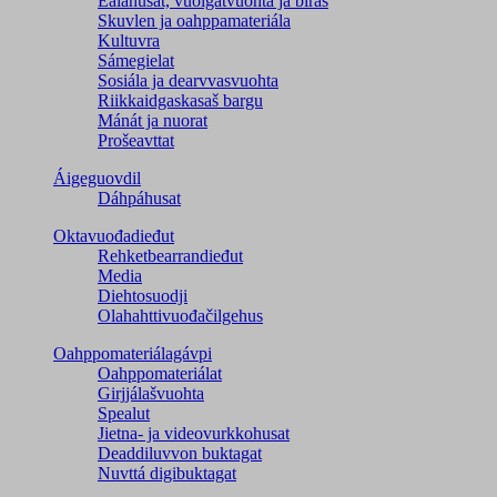
Ealáhusat, vuoigatvuohta ja biras
Skuvlen ja oahppamateriála
Kultuvra
Sámegielat
Sosiála ja dearvvasvuohta
Riikkaidgaskasaš bargu
Mánát ja nuorat
Prošeavttat
Áigeguovdil
Dáhpáhusat
Oktavuođadieđut
Rehketbearrandieđut
Media
Diehtosuodji
Olahahttivuođačilgehus
Oahppomateriálagávpi
Oahppomateriálat
Girjjálašvuohta
Spealut
Jietna- ja videovurkkohusat
Deaddiluvvon buktagat
Nuvttá digibuktagat