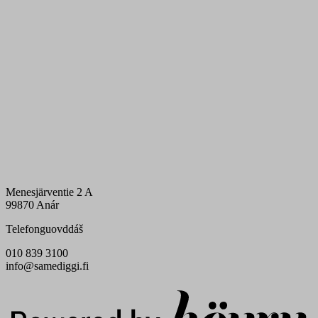
Menesjärventie 2 A
99870 Anár
Telefonguovddáš
010 839 3100
info@samediggi.fi
Digi- ja mainostoimisto Höyry Rovaniemi ja Oulu