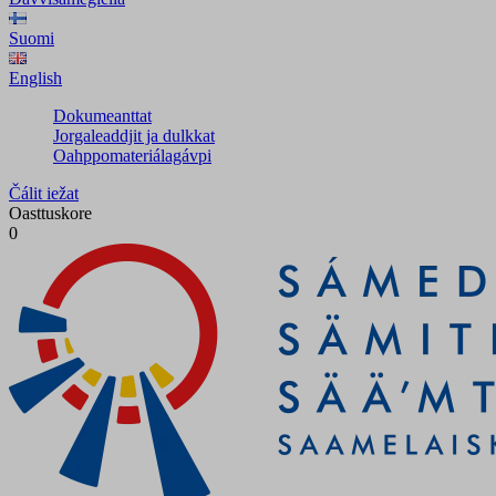
Suomi
English
Dokumeanttat
Jorgaleaddjit ja dulkkat
Oahppomateriálagávpi
Čálit iežat
Oasttuskore
0