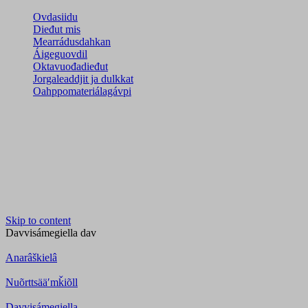
Ovdasiidu
Dieđut mis
Mearrádusdahkan
Áigeguovdil
Oktavuođadieđut
Jorgaleaddjit ja dulkkat
Oahppomateriálagávpi
Skip to content
Davvisámegiella
dav
Anarâškielâ
Nuõrttsääʹmǩiõll
Davvisámegiella