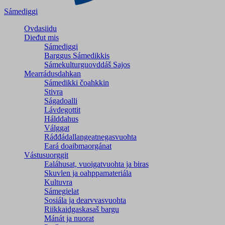
Sámediggi
Ovdasiidu
Dieđut mis
Sámediggi
Barggus Sámedikkis
Sámekulturguovddáš Sajos
Mearrádusdahkan
Sámedikki čoahkkin
Stivra
Ságadoalli
Lávdegottit
Hálddahus
Válggat
Ráđđádallangeatnegas­vuohta
Eará doaibmaorgánat
Vástusuorggit
Ealáhusat, vuoigatvuohta ja biras
Skuvlen ja oahppamateriála
Kultuvra
Sámegielat
Sosiála ja dearvvasvuohta
Riikkaidgaskasaš bargu
Mánát ja nuorat