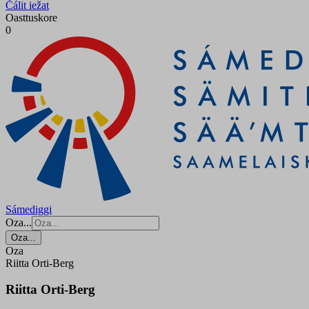
Čálit iežat
Oasttuskore
0
Sámediggi
Oza...
Oza...
Oza
Riitta Orti-Berg
Riitta Orti-Berg