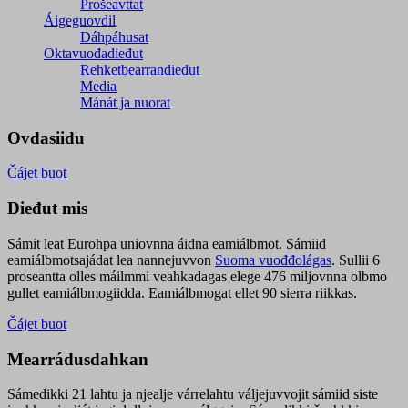
Prošeavttat
Áigeguovdil
Dáhpáhusat
Oktavuođadieđut
Rehketbearrandieđut
Media
Mánát ja nuorat
Ovdasiidu
Čájet buot
Dieđut mis
Sámit leat Eurohpa uniovnna áidna eamiálbmot. Sámiid
eamiálbmotsajádat lea nannejuvvon
Suoma vuođđolágas
. Sullii 6
proseantta olles máilmmi veahkadagas elege 476 miljovnna olbmo
gullet eamiálbmogiidda. Eamiálbmogat ellet 90 sierra riikkas.
Čájet buot
Mearrádusdahkan
Sámedikki 21 lahtu ja njealje várrelahtu váljejuvvojit sámiid siste