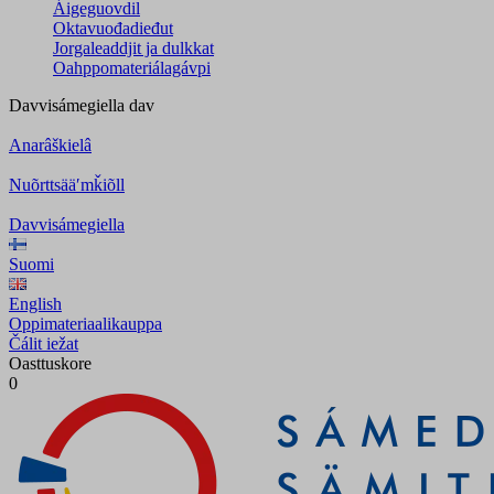
Áigeguovdil
Oktavuođadieđut
Jorgaleaddjit ja dulkkat
Oahppomateriálagávpi
Davvisámegiella
dav
Anarâškielâ
Nuõrttsääʹmǩiõll
Davvisámegiella
Suomi
English
Oppimateriaalikauppa
Čálit iežat
Oasttuskore
0