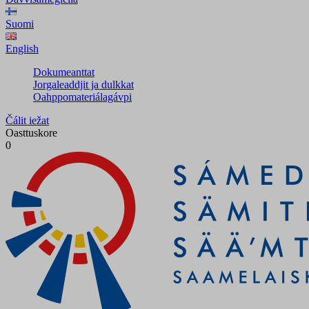
Suomi
English
Dokumeanttat
Jorgaleaddjit ja dulkkat
Oahppomateriálagávpi
Čálit iežat
Oasttuskore
0