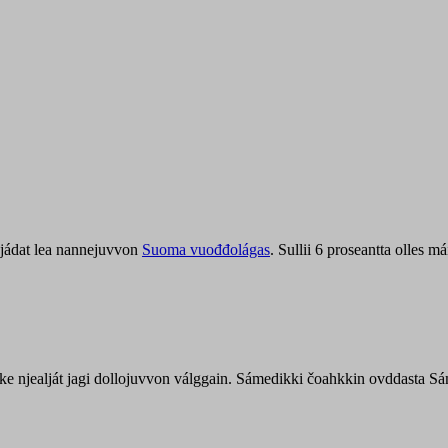
jádat lea nannejuvvon
Suoma vuođđolágas
. Sullii 6 proseantta olles
uohke njealját jagi dollojuvvon válggain. Sámedikki čoahkkin ovddasta 