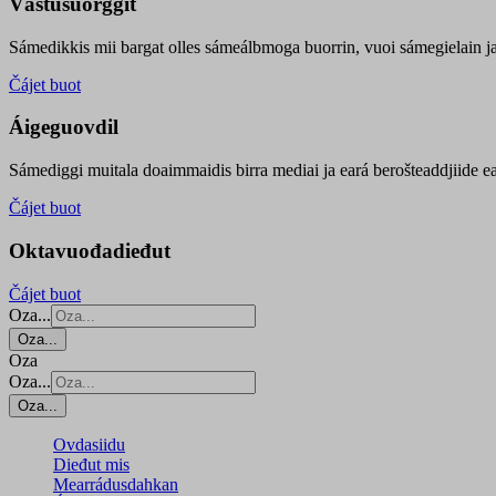
Vástusuorggit
Sámedikkis mii bargat olles sámeálbmoga buorrin, vuoi sámegielain ja 
Čájet buot
Áigeguovdil
Sámediggi muitala doaimmaidis birra mediai ja eará berošteaddjiide ea
Čájet buot
Oktavuođadieđut
Čájet buot
Oza...
Oza...
Oza
Oza...
Oza...
Ovdasiidu
Dieđut mis
Mearrádusdahkan