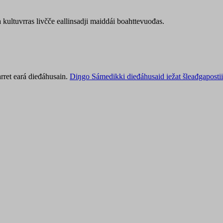
kultuvrras livčče eallinsadji maiddái boahttevuođas.
rret eará dieđáhusain.
Diŋgo Sámedikki dieđáhusaid iežat šleađgapostii