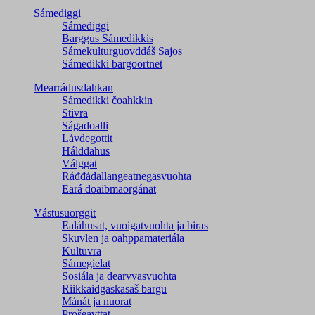
Sámediggi
Sámediggi
Barggus Sámedikkis
Sámekulturguovddáš Sajos
Sámedikki bargoortnet
Mearrádusdahkan
Sámedikki čoahkkin
Stivra
Ságadoalli
Lávdegottit
Hálddahus
Válggat
Ráđđádallangeatnegas­vuohta
Eará doaibmaorgánat
Vástusuorggit
Ealáhusat, vuoigatvuohta ja biras
Skuvlen ja oahppamateriála
Kultuvra
Sámegielat
Sosiála ja dearvvasvuohta
Riikkaidgaskasaš bargu
Mánát ja nuorat
Prošeavttat