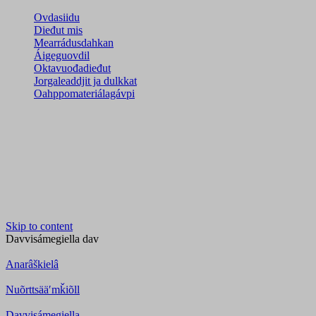
Ovdasiidu
Dieđut mis
Mearrádusdahkan
Áigeguovdil
Oktavuođadieđut
Jorgaleaddjit ja dulkkat
Oahppomateriálagávpi
Skip to content
Davvisámegiella
dav
Anarâškielâ
Nuõrttsääʹmǩiõll
Davvisámegiella