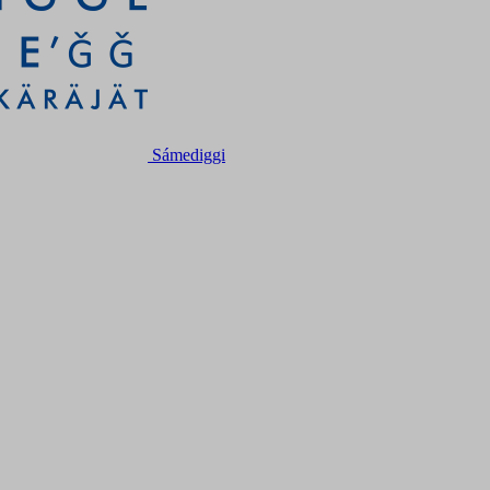
Sámediggi