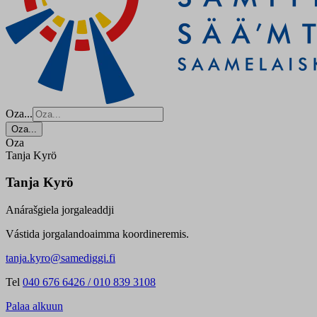
Oza...
Oza...
Oza
Tanja Kyrö
Tanja Kyrö
Anárašgiela jorgaleaddji
Vástida jorgalandoaimma koordineremis.
tanja.kyro@samediggi.fi
Tel
040 676 6426 / 010 839 3108
Palaa alkuun