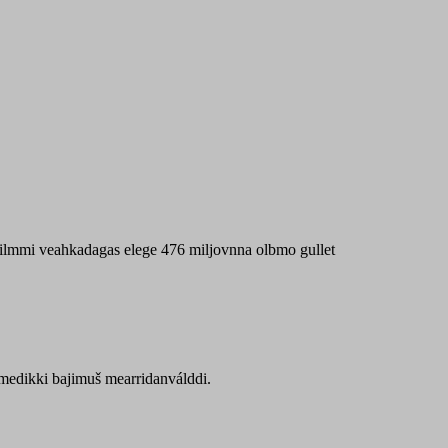
 máilmmi veahkadagas elege 476 miljovnna olbmo gullet
Sámedikki bajimuš mearridanválddi.