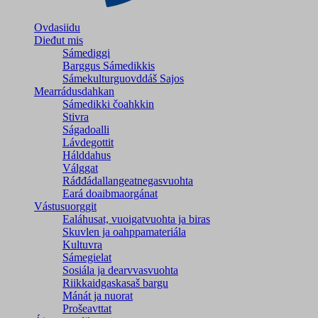
Ovdasiidu
Dieđut mis
Sámediggi
Barggus Sámedikkis
Sámekulturguovddáš Sajos
Mearrádusdahkan
Sámedikki čoahkkin
Stivra
Ságadoalli
Lávdegottit
Hálddahus
Válggat
Ráđđádallangeatnegas­vuohta
Eará doaibmaorgánat
Vástusuorggit
Ealáhusat, vuoigatvuohta ja biras
Skuvlen ja oahppamateriála
Kultuvra
Sámegielat
Sosiála ja dearvvasvuohta
Riikkaidgaskasaš bargu
Mánát ja nuorat
Prošeavttat