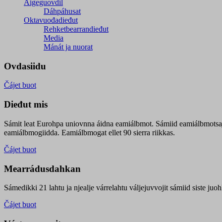
Áigeguovdil
Dáhpáhusat
Oktavuođadieđut
Rehketbearrandieđut
Media
Mánát ja nuorat
Ovdasiidu
Čájet buot
Dieđut mis
Sámit leat Eurohpa uniovnna áidna eamiálbmot. Sámiid eamiálbmotsa
eamiálbmogiidda. Eamiálbmogat ellet 90 sierra riikkas.
Čájet buot
Mearrádusdahkan
Sámedikki 21 lahtu ja njealje várrelahtu váljejuvvojit sámiid siste j
Čájet buot