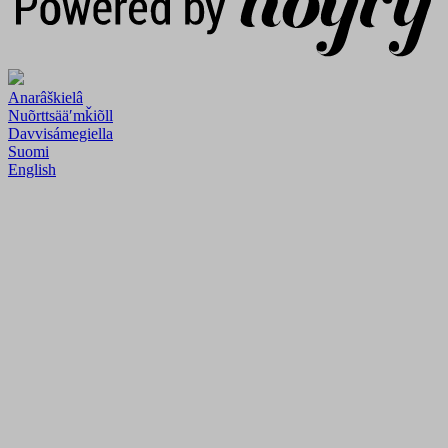
Anarâškielâ
Nuõrttsääʹmǩiõll
Davvisámegiella
Suomi
English