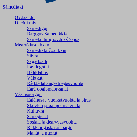
Sámediggi
Ovdasiidu
Dieđut mis
Sámediggi
Barggus Sámedikkis
Sámekulturguovddáš Sajos
Mearrádusdahkan
Sámedikki čoahkkin
Stivra
Ságadoalli
Lávdegottit
Hálddahus
Válggat
Ráđđádallangeatnegas­vuohta
Eará doaibmaorgánat
Vástusuorggit
Ealáhusat, vuoigatvuohta ja biras
Skuvlen ja oahppamateriála
Kultuvra
Sámegielat
Sosiála ja dearvvasvuohta
Riikkaidgaskasaš bargu
Mánát ja nuorat