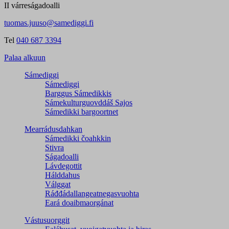
II várreságadoalli
tuomas.juuso@samediggi.fi
Tel
040 687 3394
Palaa alkuun
Sámediggi
Sámediggi
Barggus Sámedikkis
Sámekulturguovddáš Sajos
Sámedikki bargoortnet
Mearrádusdahkan
Sámedikki čoahkkin
Stivra
Ságadoalli
Lávdegottit
Hálddahus
Válggat
Ráđđádallangeatnegas­vuohta
Eará doaibmaorgánat
Vástusuorggit