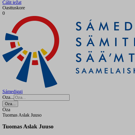
Čálit iežat
Oasttuskore
0
Sámediggi
Oza...
Oza...
Oza
Tuomas Aslak Juuso
Tuomas Aslak Juuso