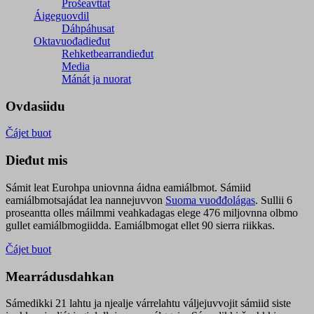
Prošeavttat
Áigeguovdil
Dáhpáhusat
Oktavuođadieđut
Rehketbearrandieđut
Media
Mánát ja nuorat
Ovdasiidu
Čájet buot
Dieđut mis
Sámit leat Eurohpa uniovnna áidna eamiálbmot. Sámiid
eamiálbmotsajádat lea nannejuvvon
Suoma vuođđolágas
. Sullii 6
proseantta olles máilmmi veahkadagas elege 476 miljovnna olbmo
gullet eamiálbmogiidda. Eamiálbmogat ellet 90 sierra riikkas.
Čájet buot
Mearrádusdahkan
Sámedikki 21 lahtu ja njealje várrelahtu váljejuvvojit sámiid siste