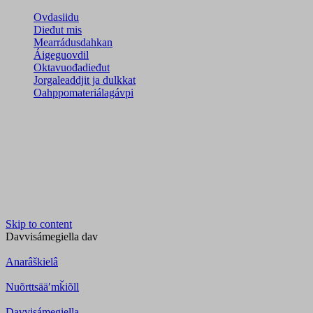
Ovdasiidu
Dieđut mis
Mearrádusdahkan
Áigeguovdil
Oktavuođadieđut
Jorgaleaddjit ja dulkkat
Oahppomateriálagávpi
Skip to content
Davvisámegiella
dav
Anarâškielâ
Nuõrttsääʹmǩiõll
Davvisámegiella