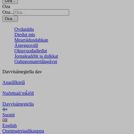
Oza...
Oza
Oza...
Oza...
Ovdasiidu
Dieđut mis
Mearrádusdahkan
Áigeguovdil
Oktavuođadieđut
Jorgaleaddjit ja dulkkat
Oahppomateriálagávpi
Davvisámegiella
dav
Anarâškielâ
Nuõrttsääʹmǩiõll
Davvisámegiella
Suomi
English
Oppimateriaalikauppa