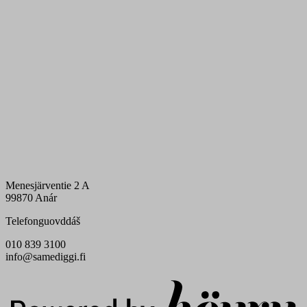
Menesjärventie 2 A
99870 Anár
Telefonguovddáš
010 839 3100
info@samediggi.fi
Digi- ja mainostoimisto Höyry Rovaniemi ja Oulu