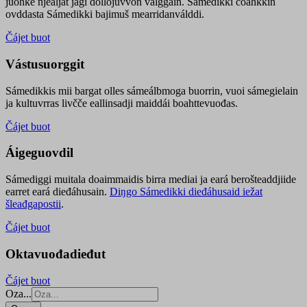
juohke njealját jagi dollojuvvon válggain. Sámedikki čoahkkin
ovddasta Sámedikki bajimuš mearridanválddi.
Čájet buot
Vástusuorggit
Sámedikkis mii bargat olles sámeálbmoga buorrin, vuoi sámegielain
ja kultuvrras livčče eallinsadji maiddái boahttevuođas.
Čájet buot
Áigeguovdil
Sámediggi muitala doaimmaidis birra mediai ja eará berošteaddjiide
earret eará dieđáhusain.
Diŋgo Sámedikki dieđáhusaid iežat
šleađgapostii
.
Čájet buot
Oktavuođadieđut
Čájet buot
Oza...