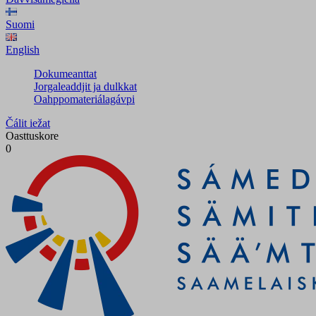
Suomi
English
Dokumeanttat
Jorgaleaddjit ja dulkkat
Oahppomateriálagávpi
Čálit iežat
Oasttuskore
0