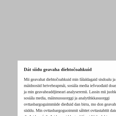
Dát siidu geavaha diehtočoahkuid
Mii geavahat diehtočoahkuid min fálaldagaid sisdoalu ja
máidnosiid heiveheapmái, sosiála media iešvuođaid doar
ja min geavaheaddjimeari analyseremii. Lassin mii juohk
sosiála media, máinnussuorggi ja analytihkkasuorggi
ovttasbargoguimmiide dieđuid dan birra, mo don geavah
siiddu. Min ovttasbargoguoimmit sáhttet ovttastahttit dai