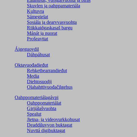
Ealáhusat, vuoigatvuohta ja biras
Skuvlen ja oahppamateriála
Kultuvra
Sámegielat
Sosiála ja dearvvasvuohta
Riikkaidgaskasaš bargu
Mánát ja nuorat
Prošeavttat
Áigeguovdil
Dáhpáhusat
Oktavuođadieđut
Rehketbearrandieđut
Media
Diehtosuodji
Olahahttivuođačilgehus
Oahppomateriálagávpi
Oahppomateriálat
Girjjálašvuohta
Spealut
Jietna- ja videovurkkohusat
Deaddiluvvon buktagat
Nuvttá digibuktagat