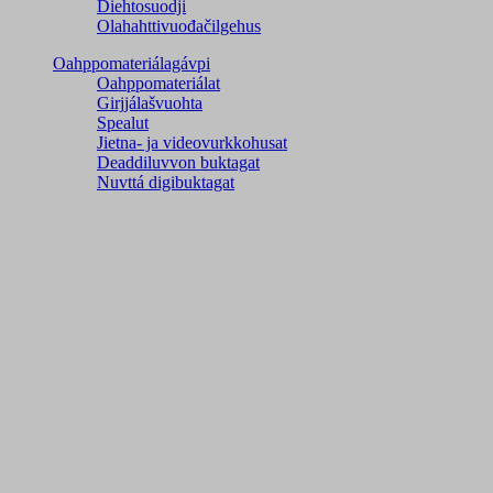
Diehtosuodji
Olahahttivuođačilgehus
Oahppomateriálagávpi
Oahppomateriálat
Girjjálašvuohta
Spealut
Jietna- ja videovurkkohusat
Deaddiluvvon buktagat
Nuvttá digibuktagat