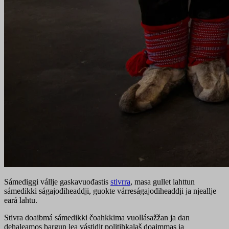
Sámediggi vállje gaskavuođastis
stivrra
, masa gullet lahttun
sámedikki ságajođiheaddji, guokte várreságajođiheaddji ja njeallje
eará lahtu.
Stivra doaibmá sámedikki čoahkkima vuollásažžan ja dan
dehaleamos bargun lea vástidit politihkalaš doaimmas ja