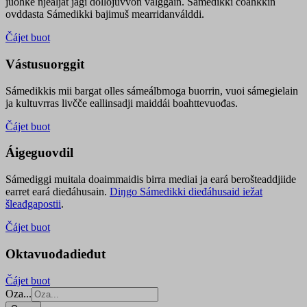
juohke njealját jagi dollojuvvon válggain. Sámedikki čoahkkin
ovddasta Sámedikki bajimuš mearridanválddi.
Čájet buot
Vástusuorggit
Sámedikkis mii bargat olles sámeálbmoga buorrin, vuoi sámegielain
ja kultuvrras livčče eallinsadji maiddái boahttevuođas.
Čájet buot
Áigeguovdil
Sámediggi muitala doaimmaidis birra mediai ja eará berošteaddjiide
earret eará dieđáhusain.
Diŋgo Sámedikki dieđáhusaid iežat
šleađgapostii
.
Čájet buot
Oktavuođadieđut
Čájet buot
Oza...