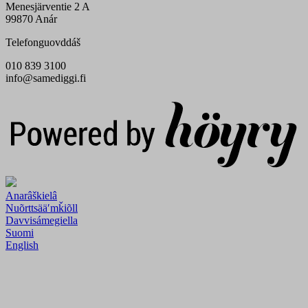
Menesjärventie 2 A
99870 Anár
Telefonguovddáš
010 839 3100
info@samediggi.fi
Digi- ja mainostoimisto Höyry Rovaniemi ja Oulu
Anarâškielâ
Nuõrttsääʹmǩiõll
Davvisámegiella
Suomi
English