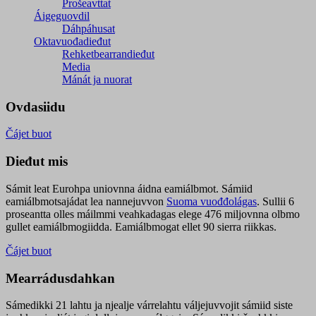
Prošeavttat
Áigeguovdil
Dáhpáhusat
Oktavuođadieđut
Rehketbearrandieđut
Media
Mánát ja nuorat
Ovdasiidu
Čájet buot
Dieđut mis
Sámit leat Eurohpa uniovnna áidna eamiálbmot. Sámiid
eamiálbmotsajádat lea nannejuvvon
Suoma vuođđolágas
. Sullii 6
proseantta olles máilmmi veahkadagas elege 476 miljovnna olbmo
gullet eamiálbmogiidda. Eamiálbmogat ellet 90 sierra riikkas.
Čájet buot
Mearrádusdahkan
Sámedikki 21 lahtu ja njealje várrelahtu váljejuvvojit sámiid siste