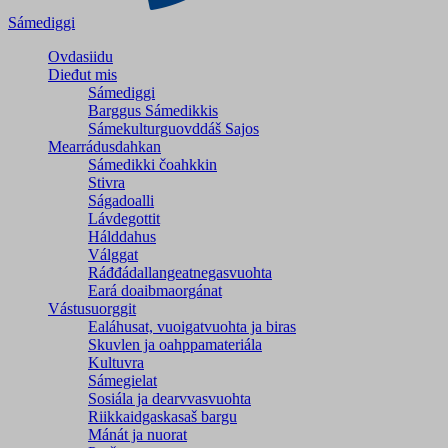
Sámediggi
Ovdasiidu
Dieđut mis
Sámediggi
Barggus Sámedikkis
Sámekulturguovddáš Sajos
Mearrádusdahkan
Sámedikki čoahkkin
Stivra
Ságadoalli
Lávdegottit
Hálddahus
Válggat
Ráđđádallangeatnegas­vuohta
Eará doaibmaorgánat
Vástusuorggit
Ealáhusat, vuoigatvuohta ja biras
Skuvlen ja oahppamateriála
Kultuvra
Sámegielat
Sosiála ja dearvvasvuohta
Riikkaidgaskasaš bargu
Mánát ja nuorat