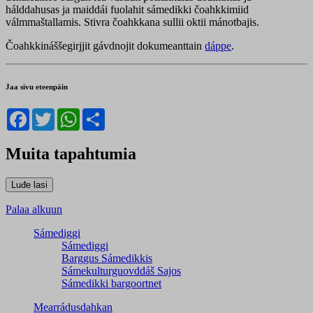
hálddahusas ja maiddái fuolahit sámedikki čoahkkimiid
válmmaštallamis. Stivra čoahkkana sullii oktii mánotbajis.
Čoahkkináššegirjjit gávdnojit dokumeanttain
dáppe
.
Jaa sivu eteenpäin
Facebook
Twitter
WhatsApp
Share
Muita tapahtumia
Palaa alkuun
Sámediggi
Sámediggi
Barggus Sámedikkis
Sámekulturguovddáš Sajos
Sámedikki bargoortnet
Mearrádusdahkan