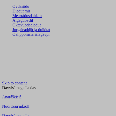
Ovdasiidu
Dieđut mis
Mearrádusdahkan
Áigeguovdil
Oktavuođadieđut
Jorgaleaddjit ja dulkkat
Oahppomateriálagávpi
Skip to content
Davvisámegiella
dav
Anarâškielâ
Nuõrttsääʹmǩiõll
Davvisámegiella