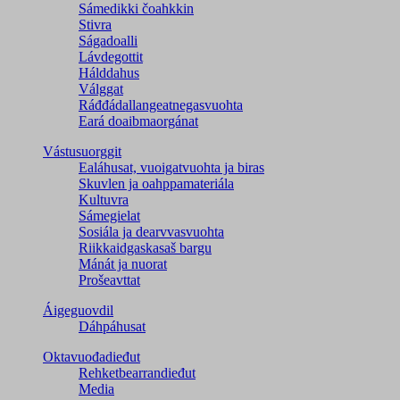
Sámedikki čoahkkin
Stivra
Ságadoalli
Lávdegottit
Hálddahus
Válggat
Ráđđádallangeatnegas­vuohta
Eará doaibmaorgánat
Vástusuorggit
Ealáhusat, vuoigatvuohta ja biras
Skuvlen ja oahppamateriála
Kultuvra
Sámegielat
Sosiála ja dearvvasvuohta
Riikkaidgaskasaš bargu
Mánát ja nuorat
Prošeavttat
Áigeguovdil
Dáhpáhusat
Oktavuođadieđut
Rehketbearrandieđut
Media