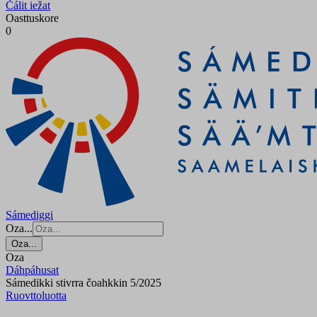
Čálit iežat
Oasttuskore
0
Sámediggi
Oza...
Oza...
Oza
Dáhpáhusat
Sámedikki stivrra čoahkkin 5/2025
Ruovttoluotta