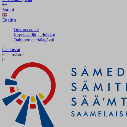
Suomi
English
Dokumeanttat
Jorgaleaddjit ja dulkkat
Oahppomateriálagávpi
Čálit iežat
Oasttuskore
0