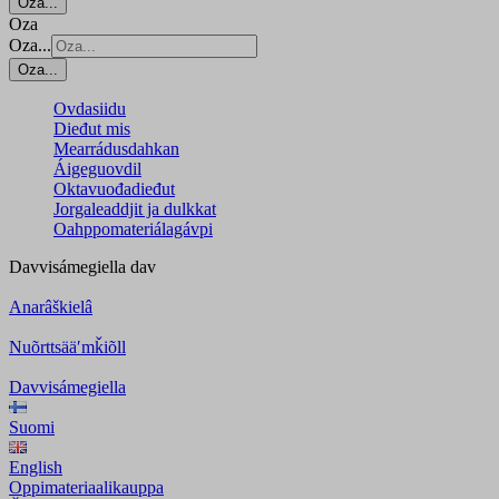
Oza...
Oza
Oza...
Oza...
Ovdasiidu
Dieđut mis
Mearrádusdahkan
Áigeguovdil
Oktavuođadieđut
Jorgaleaddjit ja dulkkat
Oahppomateriálagávpi
Davvisámegiella
dav
Anarâškielâ
Nuõrttsääʹmǩiõll
Davvisámegiella
Suomi
English
Oppimateriaalikauppa