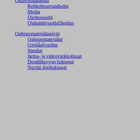
Oktavuođadieđut
Rehketbearrandieđut
Media
Diehtosuodji
Olahahttivuođačilgehus
Oahppomateriálagávpi
Oahppomateriálat
Girjjálašvuohta
Spealut
Jietna- ja videovurkkohusat
Deaddiluvvon buktagat
Nuvttá digibuktagat