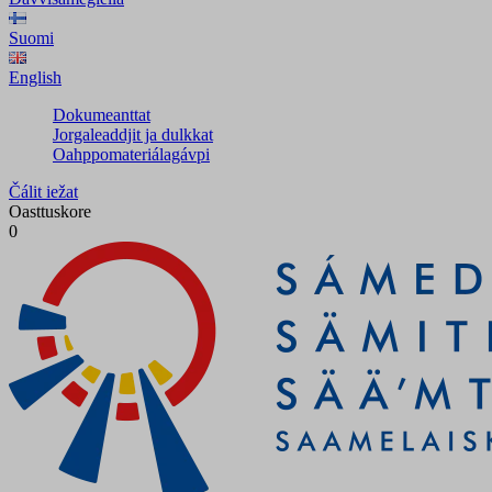
Suomi
English
Dokumeanttat
Jorgaleaddjit ja dulkkat
Oahppomateriálagávpi
Čálit iežat
Oasttuskore
0