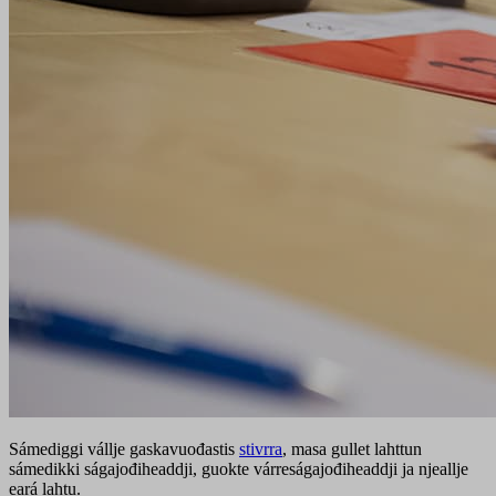
Sámediggi vállje gaskavuođastis
stivrra
, masa gullet lahttun
sámedikki ságajođiheaddji, guokte várreságajođiheaddji ja njeallje
eará lahtu.