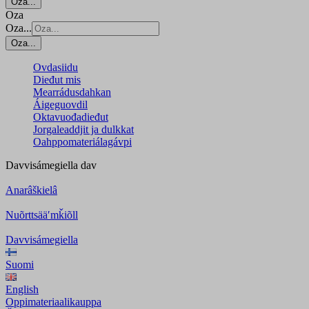
Oza...
Oza
Oza...
Oza...
Ovdasiidu
Dieđut mis
Mearrádusdahkan
Áigeguovdil
Oktavuođadieđut
Jorgaleaddjit ja dulkkat
Oahppomateriálagávpi
Davvisámegiella
dav
Anarâškielâ
Nuõrttsääʹmǩiõll
Davvisámegiella
Suomi
English
Oppimateriaalikauppa