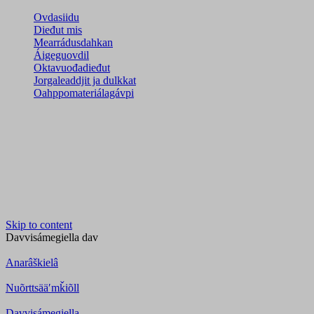
Ovdasiidu
Dieđut mis
Mearrádusdahkan
Áigeguovdil
Oktavuođadieđut
Jorgaleaddjit ja dulkkat
Oahppomateriálagávpi
Skip to content
Davvisámegiella
dav
Anarâškielâ
Nuõrttsääʹmǩiõll
Davvisámegiella