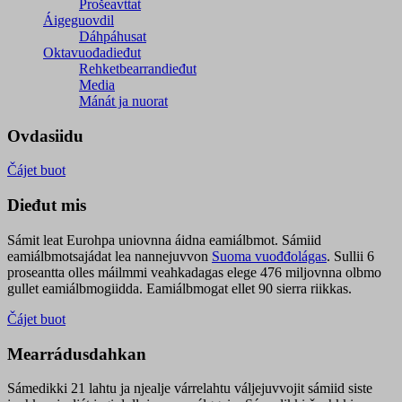
Prošeavttat
Áigeguovdil
Dáhpáhusat
Oktavuođadieđut
Rehketbearrandieđut
Media
Mánát ja nuorat
Ovdasiidu
Čájet buot
Dieđut mis
Sámit leat Eurohpa uniovnna áidna eamiálbmot. Sámiid
eamiálbmotsajádat lea nannejuvvon
Suoma vuođđolágas
. Sullii 6
proseantta olles máilmmi veahkadagas elege 476 miljovnna olbmo
gullet eamiálbmogiidda. Eamiálbmogat ellet 90 sierra riikkas.
Čájet buot
Mearrádusdahkan
Sámedikki 21 lahtu ja njealje várrelahtu váljejuvvojit sámiid siste