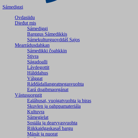
Sámediggi
Ovdasiidu
Dieđut mis
Sámediggi
Barggus Sámedikkis
Sámekulturguovddáš Sajos
Mearrádusdahkan
Sámedikki čoahkkin
Stivra
Ságadoalli
Lávdegottit
Hálddahus
Válggat
Ráđđádallangeatnegas­vuohta
Eará doaibmaorgánat
Vástusuorggit
Ealáhusat, vuoigatvuohta ja biras
Skuvlen ja oahppamateriála
Kultuvra
Sámegielat
Sosiála ja dearvvasvuohta
Riikkaidgaskasaš bargu
Mánát ja nuorat