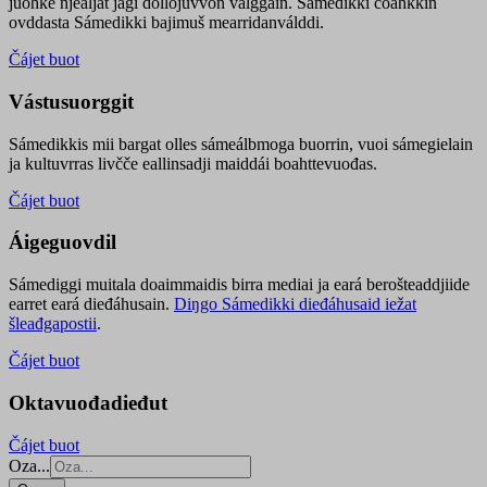
juohke njealját jagi dollojuvvon válggain. Sámedikki čoahkkin
ovddasta Sámedikki bajimuš mearridanválddi.
Čájet buot
Vástusuorggit
Sámedikkis mii bargat olles sámeálbmoga buorrin, vuoi sámegielain
ja kultuvrras livčče eallinsadji maiddái boahttevuođas.
Čájet buot
Áigeguovdil
Sámediggi muitala doaimmaidis birra mediai ja eará berošteaddjiide
earret eará dieđáhusain.
Diŋgo Sámedikki dieđáhusaid iežat
šleađgapostii
.
Čájet buot
Oktavuođadieđut
Čájet buot
Oza...