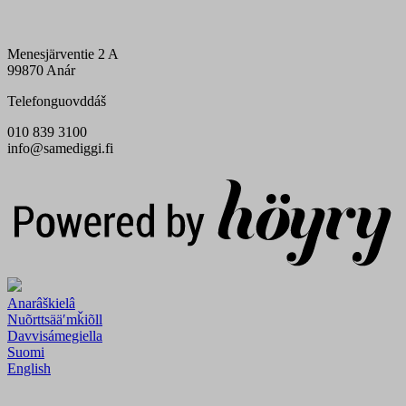
Menesjärventie 2 A
99870 Anár
Telefonguovddáš
010 839 3100
info@samediggi.fi
Digi- ja mainostoimisto Höyry Rovaniemi ja Oulu
Anarâškielâ
Nuõrttsääʹmǩiõll
Davvisámegiella
Suomi
English