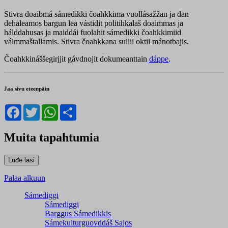
Stivra doaibmá sámedikki čoahkkima vuollásažžan ja dan
dehaleamos bargun lea vástidit politihkalaš doaimmas ja
hálddahusas ja maiddái fuolahit sámedikki čoahkkimiid
válmmaštallamis. Stivra čoahkkana sullii oktii mánotbajis.
Čoahkkináššegirjjit gávdnojit dokumeanttain
dáppe
.
Jaa sivu eteenpäin
Facebook
Twitter
WhatsApp
Share
Muita tapahtumia
Palaa alkuun
Sámediggi
Sámediggi
Barggus Sámedikkis
Sámekulturguovddáš Sajos