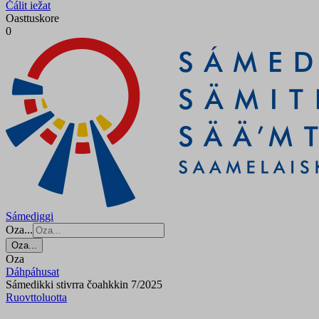
Čálit iežat
Oasttuskore
0
Sámediggi
Oza...
Oza...
Oza
Dáhpáhusat
Sámedikki stivrra čoahkkin 7/2025
Ruovttoluotta