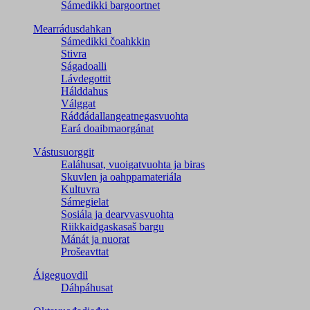
Sámedikki bargoortnet
Mearrádusdahkan
Sámedikki čoahkkin
Stivra
Ságadoalli
Lávdegottit
Hálddahus
Válggat
Ráđđádallangeatnegas­vuohta
Eará doaibmaorgánat
Vástusuorggit
Ealáhusat, vuoigatvuohta ja biras
Skuvlen ja oahppamateriála
Kultuvra
Sámegielat
Sosiála ja dearvvasvuohta
Riikkaidgaskasaš bargu
Mánát ja nuorat
Prošeavttat
Áigeguovdil
Dáhpáhusat