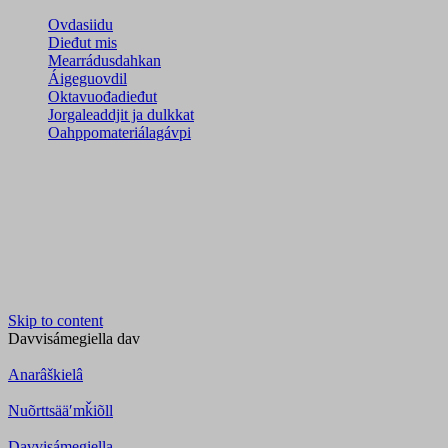
Ovdasiidu
Dieđut mis
Mearrádusdahkan
Áigeguovdil
Oktavuođadieđut
Jorgaleaddjit ja dulkkat
Oahppomateriálagávpi
Skip to content
Davvisámegiella
dav
Anarâškielâ
Nuõrttsääʹmǩiõll
Davvisámegiella