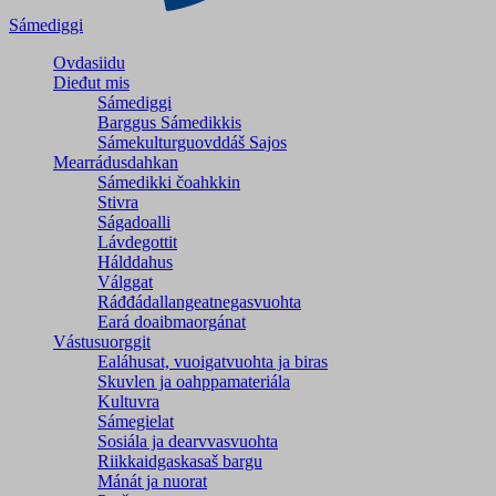
Sámediggi
Ovdasiidu
Dieđut mis
Sámediggi
Barggus Sámedikkis
Sámekulturguovddáš Sajos
Mearrádusdahkan
Sámedikki čoahkkin
Stivra
Ságadoalli
Lávdegottit
Hálddahus
Válggat
Ráđđádallangeatnegas­vuohta
Eará doaibmaorgánat
Vástusuorggit
Ealáhusat, vuoigatvuohta ja biras
Skuvlen ja oahppamateriála
Kultuvra
Sámegielat
Sosiála ja dearvvasvuohta
Riikkaidgaskasaš bargu
Mánát ja nuorat