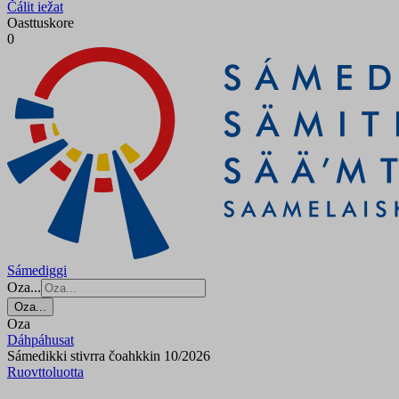
Čálit iežat
Oasttuskore
0
Sámediggi
Oza...
Oza...
Oza
Dáhpáhusat
Sámedikki stivrra čoahkkin 10/2026
Ruovttoluotta