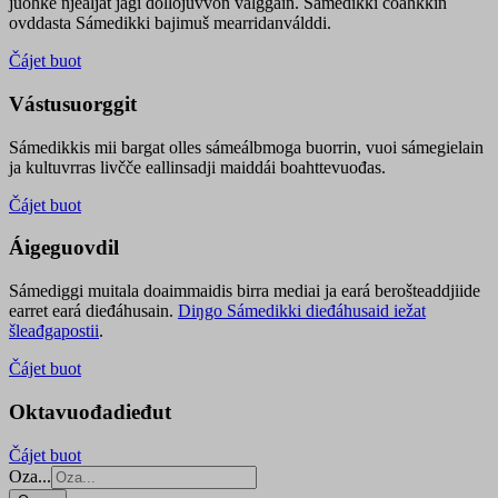
juohke njealját jagi dollojuvvon válggain. Sámedikki čoahkkin
ovddasta Sámedikki bajimuš mearridanválddi.
Čájet buot
Vástusuorggit
Sámedikkis mii bargat olles sámeálbmoga buorrin, vuoi sámegielain
ja kultuvrras livčče eallinsadji maiddái boahttevuođas.
Čájet buot
Áigeguovdil
Sámediggi muitala doaimmaidis birra mediai ja eará berošteaddjiide
earret eará dieđáhusain.
Diŋgo Sámedikki dieđáhusaid iežat
šleađgapostii
.
Čájet buot
Oktavuođadieđut
Čájet buot
Oza...