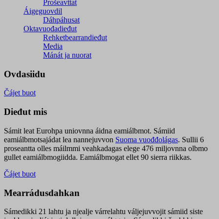
Prošeavttat
Áigeguovdil
Dáhpáhusat
Oktavuođadieđut
Rehketbearrandieđut
Media
Mánát ja nuorat
Ovdasiidu
Čájet buot
Dieđut mis
Sámit leat Eurohpa uniovnna áidna eamiálbmot. Sámiid
eamiálbmotsajádat lea nannejuvvon
Suoma vuođđolágas
. Sullii 6
proseantta olles máilmmi veahkadagas elege 476 miljovnna olbmo
gullet eamiálbmogiidda. Eamiálbmogat ellet 90 sierra riikkas.
Čájet buot
Mearrádusdahkan
Sámedikki 21 lahtu ja njealje várrelahtu váljejuvvojit sámiid siste