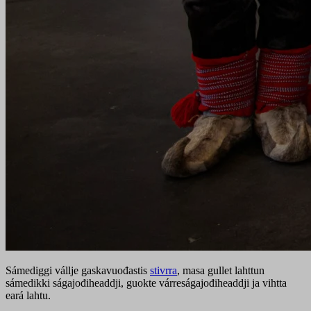
Sámediggi vállje gaskavuođastis
stivrra
, masa gullet lahttun
sámedikki ságajođiheaddji, guokte várreságajođiheaddji ja vihtta
eará lahtu.