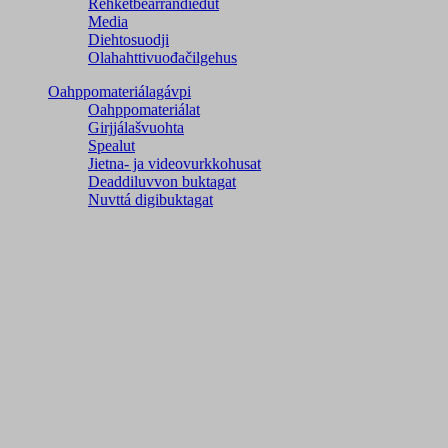
Rehketbearrandieđut
Media
Diehtosuodji
Olahahttivuođačilgehus
Oahppomateriálagávpi
Oahppomateriálat
Girjjálašvuohta
Spealut
Jietna- ja videovurkkohusat
Deaddiluvvon buktagat
Nuvttá digibuktagat