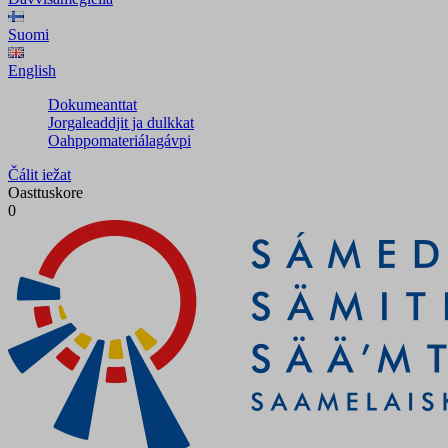
Suomi
English
Dokumeanttat
Jorgaleaddjit ja dulkkat
Oahppomateriálagávpi
Čálit iežat
Oasttuskore
0