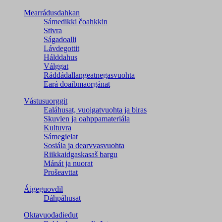
Mearrádusdahkan
Sámedikki čoahkkin
Stivra
Ságadoalli
Lávdegottit
Hálddahus
Válggat
Ráđđádallangeatnegas­vuohta
Eará doaibmaorgánat
Vástusuorggit
Ealáhusat, vuoigatvuohta ja biras
Skuvlen ja oahppamateriála
Kultuvra
Sámegielat
Sosiála ja dearvvasvuohta
Riikkaidgaskasaš bargu
Mánát ja nuorat
Prošeavttat
Áigeguovdil
Dáhpáhusat
Oktavuođadieđut