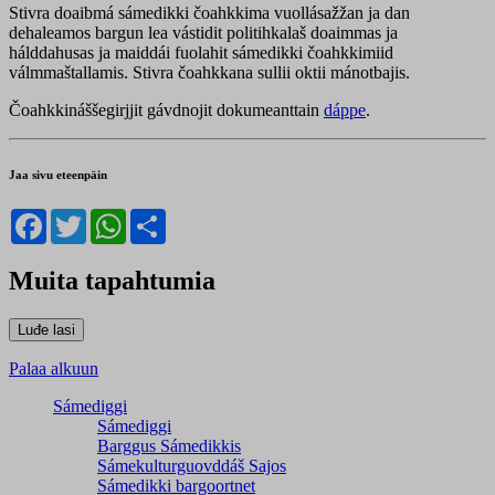
Stivra doaibmá sámedikki čoahkkima vuollásažžan ja dan
dehaleamos bargun lea vástidit politihkalaš doaimmas ja
hálddahusas ja maiddái fuolahit sámedikki čoahkkimiid
válmmaštallamis. Stivra čoahkkana sullii oktii mánotbajis.
Čoahkkináššegirjjit gávdnojit dokumeanttain
dáppe
.
Jaa sivu eteenpäin
Facebook
Twitter
WhatsApp
Share
Muita tapahtumia
Palaa alkuun
Sámediggi
Sámediggi
Barggus Sámedikkis
Sámekulturguovddáš Sajos
Sámedikki bargoortnet