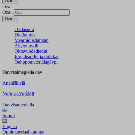
Oza...
Oza
Oza...
Oza...
Ovdasiidu
Dieđut mis
Mearrádusdahkan
Áigeguovdil
Oktavuođadieđut
Jorgaleaddjit ja dulkkat
Oahppomateriálagávpi
Davvisámegiella
dav
Anarâškielâ
Nuõrttsääʹmǩiõll
Davvisámegiella
Suomi
English
Oppimateriaalikauppa