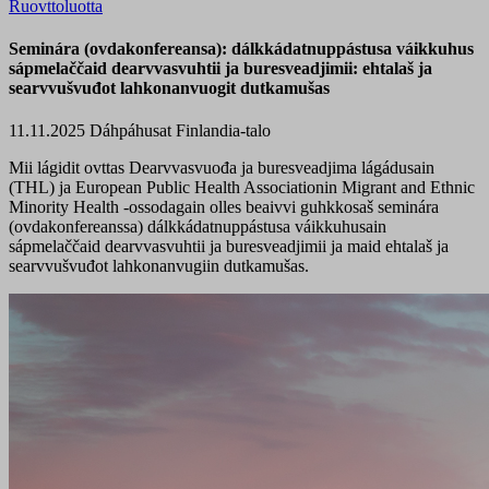
Ruovttoluotta
Seminára (ovdakonfereansa): dálkkádatnuppástusa váikkuhus
sápmelaččaid dearvvasvuhtii ja buresveadjimii: ehtalaš ja
searvvušvuđot lahkonanvuogit dutkamušas
11.11.2025
Dáhpáhusat
Finlandia-talo
Mii lágidit ovttas Dearvvasvuođa ja buresveadjima lágádusain
(THL) ja European Public Health Associationin Migrant and Ethnic
Minority Health -ossodagain olles beaivvi guhkkosaš seminára
(ovdakonfereanssa) dálkkádatnuppástusa váikkuhusain
sápmelaččaid dearvvasvuhtii ja buresveadjimii ja maid ehtalaš ja
searvvušvuđot lahkonanvugiin dutkamušas.