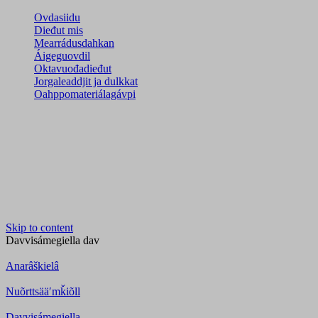
Ovdasiidu
Dieđut mis
Mearrádusdahkan
Áigeguovdil
Oktavuođadieđut
Jorgaleaddjit ja dulkkat
Oahppomateriálagávpi
Skip to content
Davvisámegiella
dav
Anarâškielâ
Nuõrttsääʹmǩiõll
Davvisámegiella