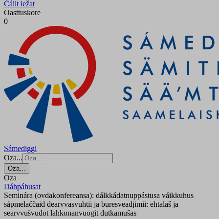
Čálit iežat
Oasttuskore
0
Sámediggi
Oza...
Oza...
Oza
Dáhpáhusat
Seminára (ovdakonfereansa): dálkkádatnuppástusa váikkuhus
sápmelaččaid dearvvasvuhtii ja buresveadjimii: ehtalaš ja
searvvušvuđot lahkonanvuogit dutkamušas