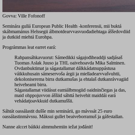
Govva: Ville Fofonoff
Seminára gullá European Public Health -konferensii, mii buktá
skábmamánus Helssegii álbmotdearvvasvuođadiehtaga áššedovdiid
ja dutkiid miehtá Eurohpa.
Prográmmas leat earret eará:
Rahpansáhkavuorut: Sámedikki ságajođiheaddji sadjásaš
Tuomas Aslak Juuso ja THL oaivehoavda Mika Salminen.
Ovdanbuktimat ja ságastallamat dálkkádatnuppástusa
váikkuhusain sámeservoša árgii ja mielladearvvašvuhtii,
dekoloniserema birra dutkamušas ja ehtalaš dutkanrávvagiid
heiveheami birra.
Ságastallamat viidásut eamiálbmogiid oaidninčiegas ja das,
maid ohppojuvvon áššiid sáhttá heivehit maiddái eará
vehádatjoavkkuid dutkamuššii.
Sáhtát oassálastit dušše min seminárii, go mávssát 25 euro
oassálastinmávssu. Máksui gullet beaiveborramuš ja gáfestallan.
Nanne alccet báikki almmuhemiin iežat jođánit!