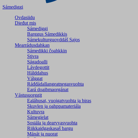
Sámediggi
Ovdasiidu
Dieđut mis
Sámediggi
Barggus Sámedikkis
Sámekulturguovddáš Sajos
Mearrádusdahkan
Sámedikki čoahkkin
Stivra
Ságadoalli
Lávdegottit
Hálddahus
Válggat
Ráđđádallangeatnegas­vuohta
Eará doaibmaorgánat
Vástusuorggit
Ealáhusat, vuoigatvuohta ja biras
Skuvlen ja oahppamateriála
Kultuvra
Sámegielat
Sosiála ja dearvvasvuohta
Riikkaidgaskasaš bargu
Mánát ja nuorat