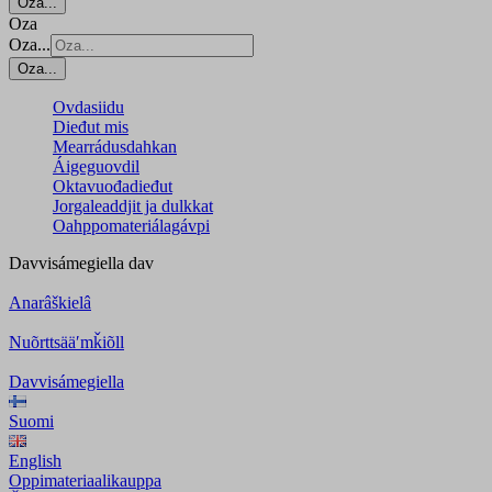
Oza...
Oza
Oza...
Oza...
Ovdasiidu
Dieđut mis
Mearrádusdahkan
Áigeguovdil
Oktavuođadieđut
Jorgaleaddjit ja dulkkat
Oahppomateriálagávpi
Davvisámegiella
dav
Anarâškielâ
Nuõrttsääʹmǩiõll
Davvisámegiella
Suomi
English
Oppimateriaalikauppa