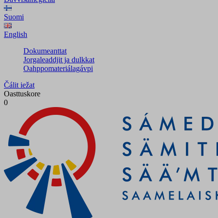
Suomi
English
Dokumeanttat
Jorgaleaddjit ja dulkkat
Oahppomateriálagávpi
Čálit iežat
Oasttuskore
0