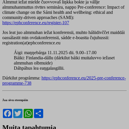
Almmut iežat mielde čuovvovaš liŋkka bokte ja vállje
almmuhanmuttus rivttes seminára, nappo Pre-conference: Impact of
climate change on the Sámi health and wellbeing: ethical and
community-driven approaches (SAMI):
https://ephconference.eu/register-107
Jos leat juo almmuhan iežat konferensii, muhto háliidivččet maiddái
oassálastit min ovdakonferensii, sádde e-boastta čujuhussii:
registration(at)ephconference.eu
Áigi: maŋŋebárga 11.11.2025 dii. 9.00–17.00
Báiki: Finlandia-dállu (dárkilut báiki muitaluvvo iežaset
almmuhan olbmuide)
Dáhpáhus lea eaŋgalasgillii.
Dárkilut prográmma:
https://ephconference.eu/2025-pre-conference-
programme-738
Jaa sivu eteenpäin
Facebook
Twitter
WhatsApp
Share
Muita tapahtumia