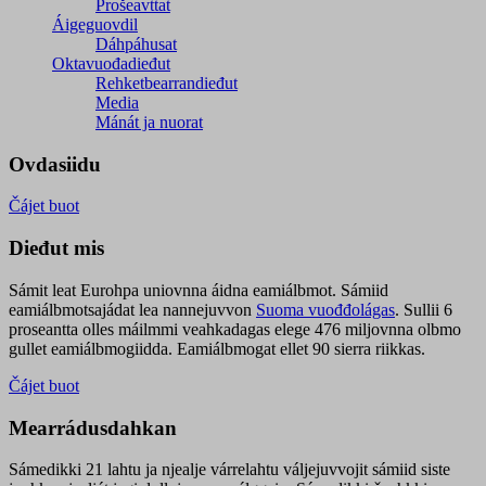
Prošeavttat
Áigeguovdil
Dáhpáhusat
Oktavuođadieđut
Rehketbearrandieđut
Media
Mánát ja nuorat
Ovdasiidu
Čájet buot
Dieđut mis
Sámit leat Eurohpa uniovnna áidna eamiálbmot. Sámiid
eamiálbmotsajádat lea nannejuvvon
Suoma vuođđolágas
. Sullii 6
proseantta olles máilmmi veahkadagas elege 476 miljovnna olbmo
gullet eamiálbmogiidda. Eamiálbmogat ellet 90 sierra riikkas.
Čájet buot
Mearrádusdahkan
Sámedikki 21 lahtu ja njealje várrelahtu váljejuvvojit sámiid siste