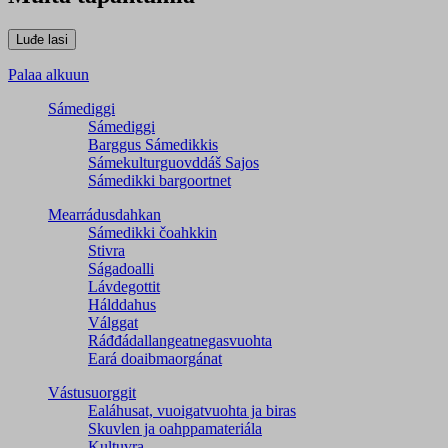
Palaa alkuun
Sámediggi
Sámediggi
Barggus Sámedikkis
Sámekulturguovddáš Sajos
Sámedikki bargoortnet
Mearrádusdahkan
Sámedikki čoahkkin
Stivra
Ságadoalli
Lávdegottit
Hálddahus
Válggat
Ráđđádallangeatnegas­vuohta
Eará doaibmaorgánat
Vástusuorggit
Ealáhusat, vuoigatvuohta ja biras
Skuvlen ja oahppamateriála
Kultuvra