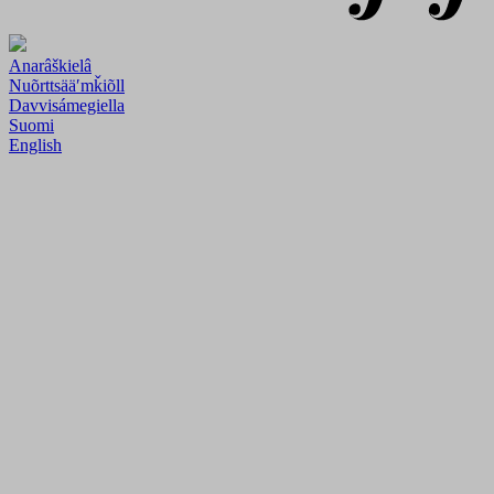
Anarâškielâ
Nuõrttsääʹmǩiõll
Davvisámegiella
Suomi
English