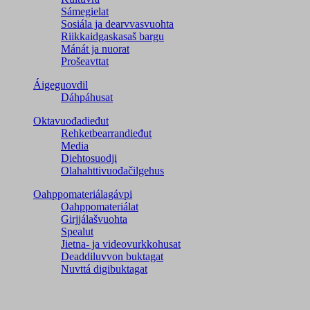
Sámegielat
Sosiála ja dearvvasvuohta
Riikkaidgaskasaš bargu
Mánát ja nuorat
Prošeavttat
Áigeguovdil
Dáhpáhusat
Oktavuođadieđut
Rehketbearrandieđut
Media
Diehtosuodji
Olahahttivuođačilgehus
Oahppomateriálagávpi
Oahppomateriálat
Girjjálašvuohta
Spealut
Jietna- ja videovurkkohusat
Deaddiluvvon buktagat
Nuvttá digibuktagat