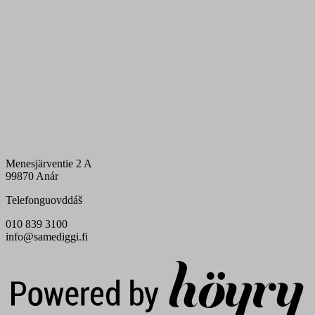
Menesjärventie 2 A
99870 Anár
Telefonguovddáš
010 839 3100
info@samediggi.fi
Digi- ja mainostoimisto Höyry Rovaniemi ja Oulu