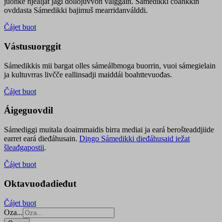
juohke njealját jagi dollojuvvon válggain. Sámedikki čoahkkin
ovddasta Sámedikki bajimuš mearridanválddi.
Čájet buot
Vástusuorggit
Sámedikkis mii bargat olles sámeálbmoga buorrin, vuoi sámegielain
ja kultuvrras livčče eallinsadji maiddái boahttevuođas.
Čájet buot
Áigeguovdil
Sámediggi muitala doaimmaidis birra mediai ja eará berošteaddjiide
earret eará dieđáhusain.
Diŋgo Sámedikki dieđáhusaid iežat
šleađgapostii
.
Čájet buot
Oktavuođadieđut
Čájet buot
Oza...