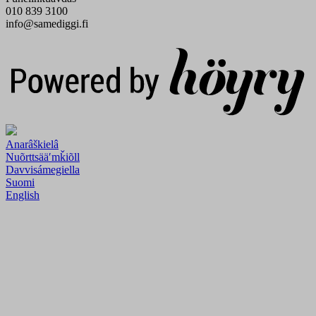
010 839 3100
info@samediggi.fi
Digi- ja mainostoimisto Höyry Rovaniemi ja Oulu
Anarâškielâ
Nuõrttsääʹmǩiõll
Davvisámegiella
Suomi
English