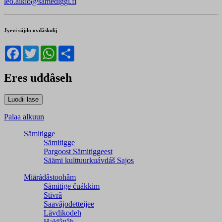
leo.aikio@samediggi.fi
Jyevi siijđo ovdâskulij
Facebook
Twitter
WhatsApp
Share
Eres uđđâseh
Palaa alkuun
Sämitigge
Sämitigge
Pargoost Sämitiggeest
Säämi kulttuurkuávdáš Sajos
Miärádâstoohâm
Sämitige čuákkim
Stivrâ
Saavâjođetteijee
Lävdikodeh
Haldâttâh