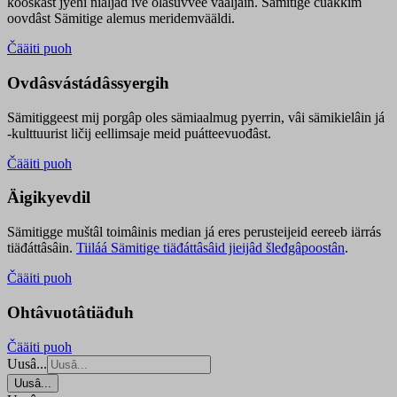
kooskâst jyehi niäljád ive olášuvvee vaaljâin. Sämitige čuákkim
oovdâst Sämitige alemus meridemvääldi.
Čääiti puoh
Ovdâsvástádâssyergih
Sämitiggeest mij porgâp oles sämiaalmug pyerrin, vâi sämikielâin já
-kulttuurist ličij eellimsaje meid puátteevuođâst.
Čääiti puoh
Äigikyevdil
Sämitigge muštâl toimâinis median já eres perusteijeid eereeb iärrás
tiäđáttâsâin.
Tiiláá Sämitige tiäđáttâsâid jieijâd šleđgâpoostân
.
Čääiti puoh
Ohtâvuotâtiäđuh
Čääiti puoh
Uusâ...
Uusâ...