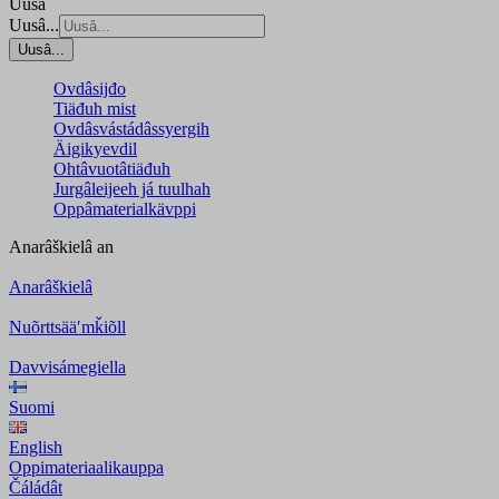
Uusâ
Uusâ...
Uusâ...
Ovdâsijđo
Tiäđuh mist
Ovdâsvástádâssyergih
Äigikyevdil
Ohtâvuotâtiäđuh
Jurgâleijeeh já tuulhah
Oppâmaterialkävppi
Anarâškielâ
an
Anarâškielâ
Nuõrttsääʹmǩiõll
Davvisámegiella
Suomi
English
Oppimateriaalikauppa
Čáládât