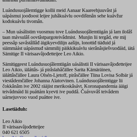
Luándusuojâlemtigge kollii meid Aanaar Kaareehjuuvâst já
uápásmui joođoost leijee juhâkuávlu oovdištmân sehe kuávžur
kođokuávlu tivomân.
– Mun uásálistim vuosmuu tove Luándusuojâlemtiigán já lam ilolâš
taan mávsulâš oovtâstpargoteivâdmist. Munjin lii tergâd, ete mij
peessâp savâstâllâđ äigikyevdilijn aašijn, lonottiđ tiäđuid já
siämmáást uápásmuđ sämmilij päikkikuávlu sierânâsjiešvuođáid, iätá
Sämitige II värisaavâjođetteijee Leo Aikio.
Sämitiggeest Luándusuojâlemtiigán uásálistii II värisaavâjođetteijee
Leo Aikio, iäláttâs- já pirâslahâčällee Sarita Kämäräinen,
iäláttâsčällee Laura Olsén-Ljetoff, pirâsčällee Tiina Lovisa Solbär já
viestâdemčällee Johanna Alatorvinen. Luándusuojâlemtigge lii
čokkânâm ive 2002 rääjist merikoskâsávt. Koronapandemia ääigi
teivâdmáid lii puáttám kyevti ive puddâ. Čuávuvâš teivâdem
uárnejuvvoo vuod puáttee ive.
Lasetiäđuh:
Leo Aikio
II värisaavâjođetteijee
040 621 6505