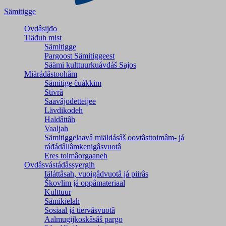
Sämitigge
Ovdâsijđo
Tiäđuh mist
Sämitigge
Pargoost Sämitiggeest
Säämi kulttuurkuávdáš Sajos
Miärádâstoohâm
Sämitige čuákkim
Stivrâ
Saavâjođetteijee
Lävdikodeh
Haldâttâh
Vaaljah
Sämitiggelaavâ miäldásâš oovtâsttoimâm- já
ráđádâllâmkenigâsvuotâ
Eres toimâorgaaneh
Ovdâsvástádâssyergih
Iäláttâsah, vuoigâdvuotâ já piirâs
Škovlim já oppâmateriaal
Kulttuur
Sämikielah
Sosiaal já tiervâsvuotâ
Aalmugijkoskâsâš pargo