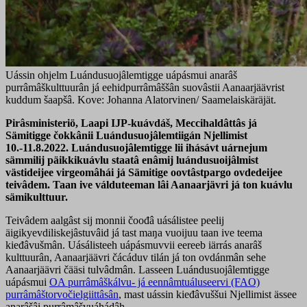
Uássin ohjelm Luándusuojâlemtigge uápásmui anarâš
purrâmâškulttuurân já eehidpurrâmâššân suovâstii Aanaarjäävrist
kuddum šaapšâ. Kove: Johanna Alatorvinen/ Saamelaiskäräjät.
Pirâsministeriö, Laapi IJP-kuávdáš, Meccihaldâttâs já
Sämitigge čokkânii Luándusuojâlemtiigán Njellimist
10.-11.8.2022. Luándusuojâlemtigge lii ihásávt uárnejum
sämmilij päikkikuávlu staatâ enâmij luándusuoijâlmist
västideijee virgeomâhái já Sämitige oovtâstpargo ovdedeijee
teivâdem. Taan ive válduteeman lâi Aanaarjävri já ton kuávlu
sämikulttuur.
Teivâdem aalgâst sij monnii čoođâ uásálistee peelij
äigikyevdiliskejâstuvâid já tast maŋa vuoijuu taan ive teema
kieđâvušmân. Uásálisteeh uápásmuvvii eereeb iärrás anarâš
kulttuurân, Aanaarjäävri čácáduv tilán já ton ovdánmân sehe
Aanaarjäävri čääsi tulvâdmân. Lasseen Luándusuojâlemtigge
uápásmui
OA purrâmâškálvu- já eennâmtuáluseervi (FAO)
purrâmâštorvočielgiittâsân
, mast uássin kieđâvuššui Njellimist ässee
anarâšâi purrâmâšvuáhádâh.