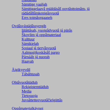
Sämitige vaaljah
Sämitiggelaavâ miäldásâš oovtâsttoimâm- já
ráđádâllâmkenigâsvuotâ
Eres toimâorgaaneh
Ovdâsvástádâssyergih
Iäláttâsah, vuoigâdvuotâ já piirâs
Škovlim já oppâmateriaal
Kulttuur
Sämikielah
Sosiaal já tiervâsvuotâ
Aalmugijkoskâsâš pargo
Párnááh já nuorah
Haavah
Äigikyevdil
Tábáhtusah
Ohtâvuotâtiäđuh
Rekigistemtiäđuh
Media
Tietosuoja
Juvsâttetteevuotâčielgiittâs
Oppâmaterialkävppi