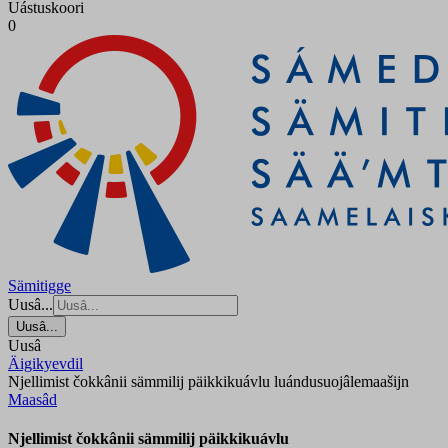
Uástuskoori
0
Sämitigge
Uusâ...
Uusâ...
Uusâ
Äigikyevdil
Njellimist čokkânii sämmilij päikkikuávlu luándusuojâlemaašijn
Maasâd
Njellimist čokkânii sämmilij päikkikuávlu