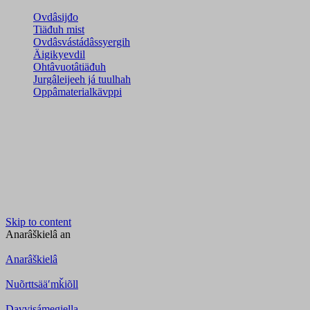
Ovdâsijđo
Tiäđuh mist
Ovdâsvástádâssyergih
Äigikyevdil
Ohtâvuotâtiäđuh
Jurgâleijeeh já tuulhah
Oppâmaterialkävppi
Skip to content
Anarâškielâ
an
Anarâškielâ
Nuõrttsääʹmǩiõll
Davvisámegiella