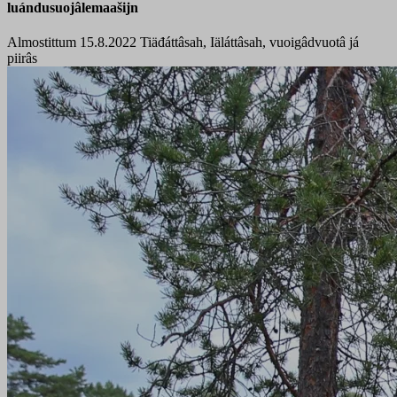
luándusuojâlemaašijn
Almostittum 15.8.2022
Tiäđáttâsah, Iäláttâsah, vuoigâdvuotâ já
piirâs