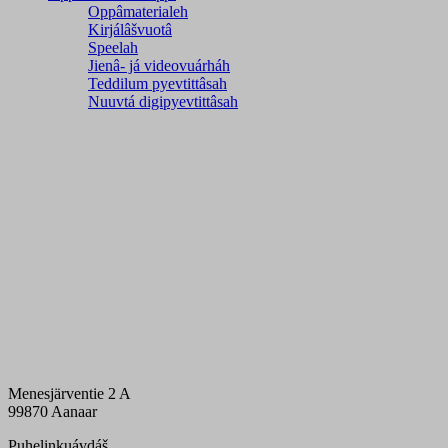
Oppâmaterialeh
Kirjálâšvuotâ
Speelah
Jienâ- já videovuárháh
Teddilum pyevtittâsah
Nuuvtá digipyevtittâsah
Menesjärventie 2 A
99870 Aanaar
Puhelinkuávdáš