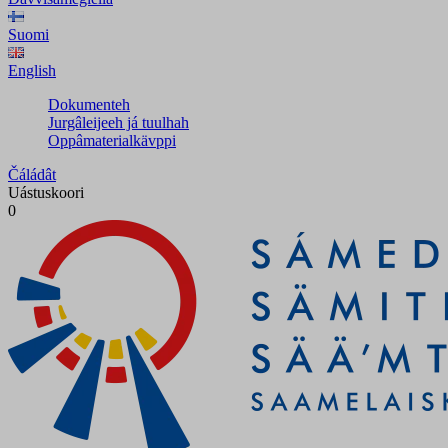
Suomi
English
Dokumenteh
Jurgâleijeeh já tuulhah
Oppâmaterialkävppi
Čáládât
Uástuskoori
0