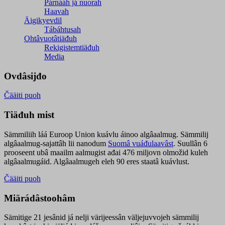
Párnááh já nuorah
Haavah
Äigikyevdil
Tábáhtusah
Ohtâvuotâtiäđuh
Rekigistemtiäđuh
Media
Ovdâsijđo
Čääiti puoh
Tiäđuh mist
Sämmiliih láá Euroop Union kuávlu áinoo algâaalmug. Sämmilij
algâaalmug-sajattâh lii nanodum
Suomâ vuáđulaavâst
. Suullân 6
prooseent ubâ maailm aalmugist ađai 476 miljovn olmožid kuleh
algâaalmugáid. Algâaalmugeh eleh 90 eres staatâ kuávlust.
Čääiti puoh
Miärádâstoohâm
Sämitige 21 jesânid já nelji värijeessân väljejuvvojeh sämmilij