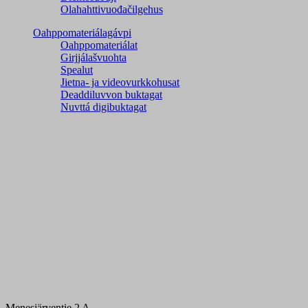
Olahahttivuođačilgehus
Oahppomateriálagávpi
Oahppomateriálat
Girjjálašvuohta
Spealut
Jietna- ja videovurkkohusat
Deaddiluvvon buktagat
Nuvttá digibuktagat
Menesjärventie 2 A