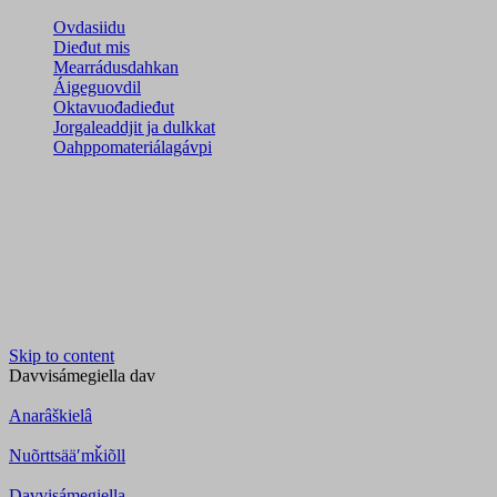
Ovdasiidu
Dieđut mis
Mearrádusdahkan
Áigeguovdil
Oktavuođadieđut
Jorgaleaddjit ja dulkkat
Oahppomateriálagávpi
Skip to content
Davvisámegiella
dav
Anarâškielâ
Nuõrttsääʹmǩiõll
Davvisámegiella