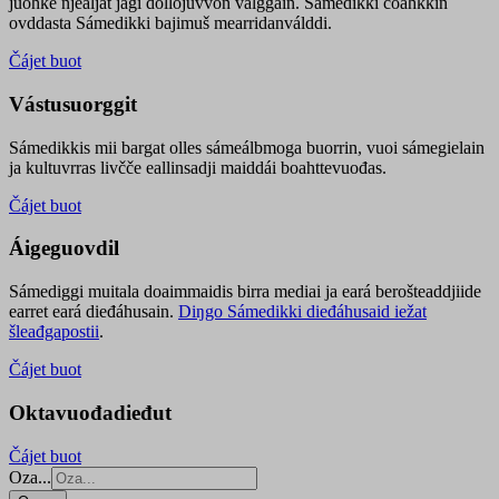
juohke njealját jagi dollojuvvon válggain. Sámedikki čoahkkin
ovddasta Sámedikki bajimuš mearridanválddi.
Čájet buot
Vástusuorggit
Sámedikkis mii bargat olles sámeálbmoga buorrin, vuoi sámegielain
ja kultuvrras livčče eallinsadji maiddái boahttevuođas.
Čájet buot
Áigeguovdil
Sámediggi muitala doaimmaidis birra mediai ja eará berošteaddjiide
earret eará dieđáhusain.
Diŋgo Sámedikki dieđáhusaid iežat
šleađgapostii
.
Čájet buot
Oktavuođadieđut
Čájet buot
Oza...