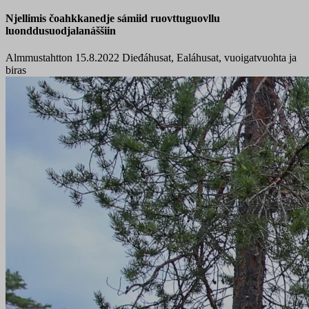
Njellimis čoahkkanedje sámiid ruovttuguovllu
luonddusuodjalanáššiin
Almmustahtton 15.8.2022
Dieđáhusat, Ealáhusat, vuoigatvuohta ja
biras