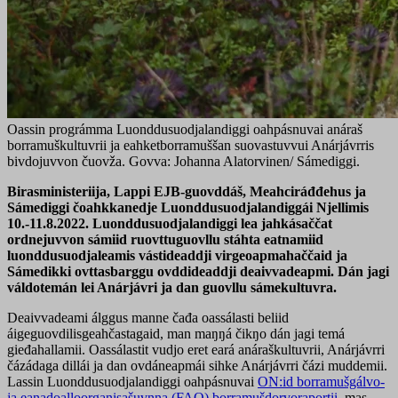
Oassin prográmma Luonddusuodjalandiggi oahpásnuvai anáraš
borramuškultuvrii ja eahketborramuššan suovastuvvui Anárjávrris
bivdojuvvon čuovža. Govva: Johanna Alatorvinen/ Sámediggi.
Birasministeriija, Lappi EJB-guovddáš, Meahciráđđehus ja
Sámediggi čoahkkanedje Luonddusuodjalandiggái Njellimis
10.-11.8.2022. Luonddusuodjalandiggi lea jahkásaččat
ordnejuvvon sámiid ruovttuguovllu stáhta eatnamiid
luonddusuodjaleamis vástideaddji virgeoapmahaččaid ja
Sámedikki ovttasbarggu ovddideaddji deaivvadeapmi. Dán jagi
váldotemán lei Anárjávri ja dan guovllu sámekultuvra.
Deaivvadeami álggus manne čađa oassálasti beliid
áigeguovdilisgeahčastagaid, man maŋŋá čikŋo dán jagi temá
gieđahallamii. Oassálastit vudjo eret eará anáraškultuvrii, Anárjávrri
čázádaga dillái ja dan ovdáneapmái sihke Anárjávrri čázi muddemii.
Lassin Luonddusuodjalandiggi oahpásnuvai
ON:id borramušgálvo-
ja eanadoalloorganisašuvnna (FAO) borramušdorvoraportii
, mas