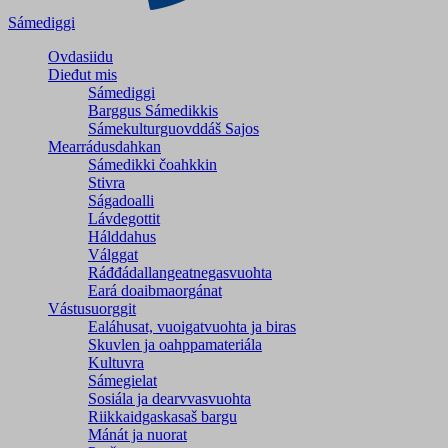
Sámediggi
Ovdasiidu
Dieđut mis
Sámediggi
Barggus Sámedikkis
Sámekulturguovddáš Sajos
Mearrádusdahkan
Sámedikki čoahkkin
Stivra
Ságadoalli
Lávdegottit
Hálddahus
Válggat
Ráđđádallangeatnegas­vuohta
Eará doaibmaorgánat
Vástusuorggit
Ealáhusat, vuoigatvuohta ja biras
Skuvlen ja oahppamateriála
Kultuvra
Sámegielat
Sosiála ja dearvvasvuohta
Riikkaidgaskasaš bargu
Mánát ja nuorat