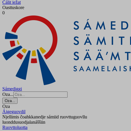
Čálit iežat
Oasttuskore
0
Sámediggi
Oza...
Oza...
Oza
Áigeguovdil
Njellimis čoahkkanedje sámiid ruovttuguovllu
luonddusuodjalanáššiin
Ruovttoluotta