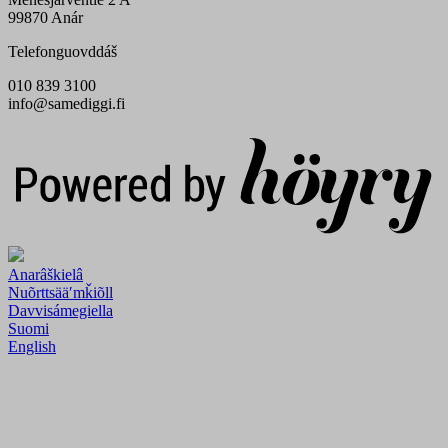
99870 Anár
Telefonguovddáš
010 839 3100
info@samediggi.fi
Digi- ja mainostoimisto Höyry Rovaniemi ja Oulu
Anarâškielâ
Nuõrttsääʹmǩiõll
Davvisámegiella
Suomi
English