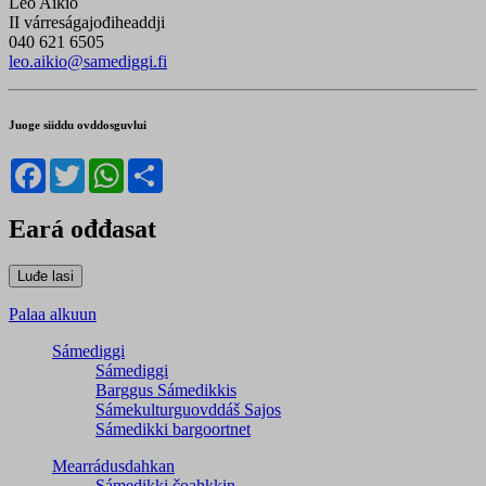
Leo Aikio
II várreságajođiheaddji
040 621 6505
leo.aikio@samediggi.fi
Juoge siiddu ovddosguvlui
Facebook
Twitter
WhatsApp
Share
Eará ođđasat
Palaa alkuun
Sámediggi
Sámediggi
Barggus Sámedikkis
Sámekulturguovddáš Sajos
Sámedikki bargoortnet
Mearrádusdahkan
Sámedikki čoahkkin