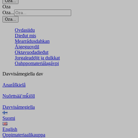
Oza...
Oza
Oza...
Oza...
Ovdasiidu
Dieđut mis
Mearrádusdahkan
Áigeguovdil
Oktavuođadieđut
Jorgaleaddjit ja dulkkat
Oahppomateriálagávpi
Davvisámegiella
dav
Anarâškielâ
Nuõrttsääʹmǩiõll
Davvisámegiella
Suomi
English
Oppimateriaalikauppa