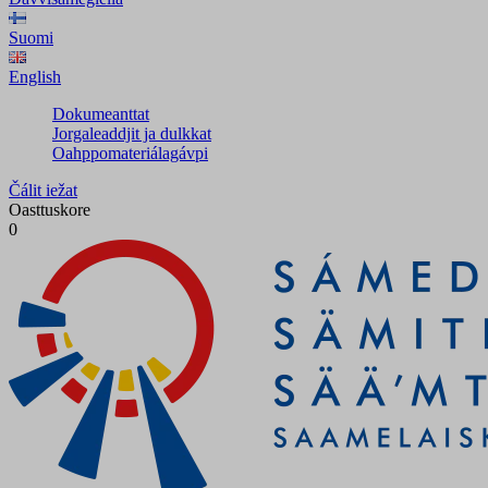
Suomi
English
Dokumeanttat
Jorgaleaddjit ja dulkkat
Oahppomateriálagávpi
Čálit iežat
Oasttuskore
0