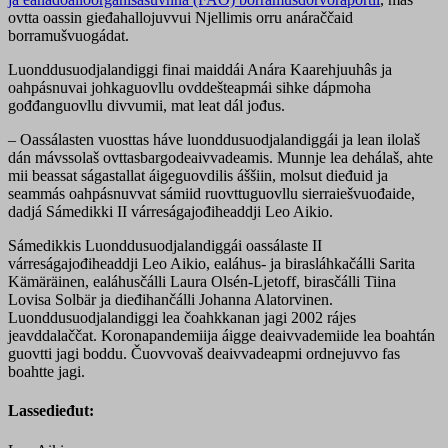
ovtta oassin gieđahallojuvvui Njellimis orru anáraččaid
borramušvuogádat.
Luonddusuodjalandiggi finai maiddái Anára Kaarehjuuhâs ja
oahpásnuvai johkaguovllu ovddešteapmái sihke dápmoha
gođđanguovllu divvumii, mat leat dál jođus.
– Oassálasten vuosttas háve luonddusuodjalandiggái ja lean ilolaš
dán mávssolaš ovttasbargodeaivvadeamis. Munnje lea dehálaš, ahte
mii beassat ságastallat áigeguovdilis áššiin, molsut dieđuid ja
seammás oahpásnuvvat sámiid ruovttuguovllu sierraiešvuođaide,
dadjá Sámedikki II várreságajođiheaddji Leo Aikio.
Sámedikkis Luonddusuodjalandiggái oassálaste II
várreságajođiheaddji Leo Aikio, ealáhus- ja birasláhkačálli Sarita
Kämäräinen, ealáhusčálli Laura Olsén-Ljetoff, birasčálli Tiina
Lovisa Solbär ja dieđihančálli Johanna Alatorvinen.
Luonddusuodjalandiggi lea čoahkkanan jagi 2002 rájes
jeavddalaččat. Koronapandemiija áigge deaivvademiide lea boahtán
guovtti jagi boddu. Čuovvovaš deaivvadeapmi ordnejuvvo fas
boahtte jagi.
Lassedieđut: