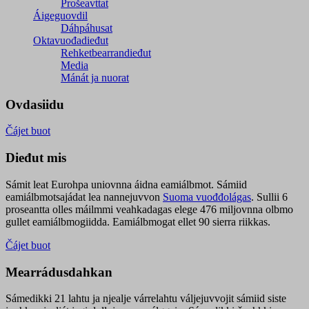
Prošeavttat
Áigeguovdil
Dáhpáhusat
Oktavuođadieđut
Rehketbearrandieđut
Media
Mánát ja nuorat
Ovdasiidu
Čájet buot
Dieđut mis
Sámit leat Eurohpa uniovnna áidna eamiálbmot. Sámiid
eamiálbmotsajádat lea nannejuvvon
Suoma vuođđolágas
. Sullii 6
proseantta olles máilmmi veahkadagas elege 476 miljovnna olbmo
gullet eamiálbmogiidda. Eamiálbmogat ellet 90 sierra riikkas.
Čájet buot
Mearrádusdahkan
Sámedikki 21 lahtu ja njealje várrelahtu váljejuvvojit sámiid siste