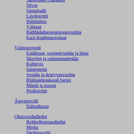
Stivra
Ságadoalli
Lávdegottit
Hálddahus
Válggat
Ráđđádallangeatnegas­vuohta
Eará doaibmaorgánat
Vástusuorggit
Ealáhusat, vuoigatvuohta ja biras
Skuvlen ja oahppamateriála
Kultuvra
Sámegielat
Sosiála ja dearvvasvuohta
Riikkaidgaskasaš bargu
Mánát ja nuorat
Prošeavttat
Áigeguovdil
Dáhpáhusat
Oktavuođadieđut
Rehketbearrandieđut
Media
Diehtosuodji