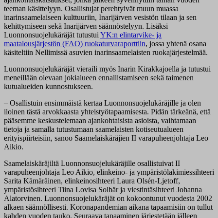
teeman käsittelyyn. Osallistujat perehtyivät muun muassa
inarinsaamelaiseen kulttuuriin, Inarijärven vesistön tilaan ja sen
kehittymiseen sekä Inarijärven säännöstelyyn. Lisäksi
Luonnonsuojelukäräjät tutustui
YK:n elintarvike- ja
maatalousjärjestön (FAO) ruokaturvaraporttiin
, jossa yhtenä osana
käsiteltiin Nellimissä asuvien inarinsaamelaisten ruokajärjestelmää.
Luonnonsuojelukäräjät vieraili myös Inarin Kirakkajoella ja tutustui
meneillään olevaan jokialueen ennallistamiseen sekä taimenen
kutualueiden kunnostukseen.
– Osallistuin ensimmäistä kertaa Luonnonsuojelukäräjille ja olen
iloinen tästä arvokkaasta yhteistyötapaamisesta. Pidän tärkeänä, että
pääsemme keskustelemaan ajankohtaisista asioista, vaihtamaan
tietoja ja samalla tutustumaan saamelaisten kotiseutualueen
erityispiirteisiin, sanoo Saamelaiskäräjien II varapuheenjohtaja Leo
Aikio.
Saamelaiskäräjiltä Luonnonsuojelukäräjille osallistuivat II
varapuheenjohtaja Leo Aikio, elinkeino- ja ympäristölakimiessihteeri
Sarita Kämäräinen, elinkeinosihteeri Laura Olsén-Ljetoff,
ympäristösihteeri Tiina Lovisa Solbär ja viestintäsihteeri Johanna
Alatorvinen. Luonnonsuojelukäräjät on kokoontunut vuodesta 2002
alkaen säännöllisesti. Koronapandemian aikana tapaamisiin on tullut
kahden vuoden tauko. Seuraava tapaaminen järjestetään jälleen