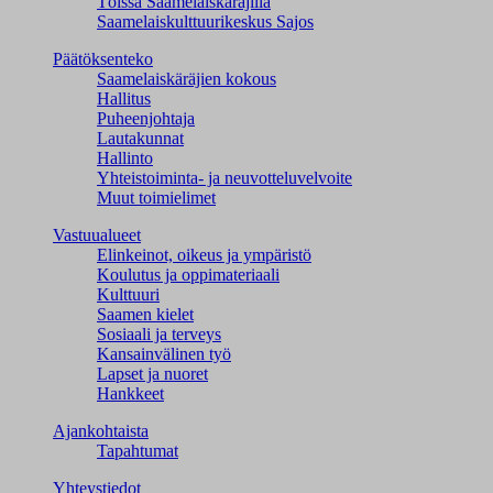
Töissä Saamelaiskäräjillä
Saamelaiskulttuuri­keskus Sajos
Päätöksenteko
Saamelaiskäräjien kokous
Hallitus
Puheenjohtaja
Lautakunnat
Hallinto
Yhteistoiminta- ja neuvotteluvelvoite
Muut toimielimet
Vastuualueet
Elinkeinot, oikeus ja ympäristö
Koulutus ja oppimateriaali
Kulttuuri
Saamen kielet
Sosiaali ja terveys
Kansainvälinen työ
Lapset ja nuoret
Hankkeet
Ajankohtaista
Tapahtumat
Yhteystiedot