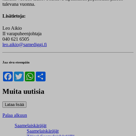
tulevana vuonna.
Lisätietoja:
Leo Aikio
II varapuheenjohtaja
040 621 6505
leo.aikio@samediggi.fi
Jaa sivu eteenpäin
Facebook
Twitter
WhatsApp
Share
Muita uutisia
Palaa alkuun
Saamelaiskäräjät
Saamelaiskäräjät