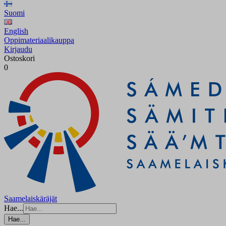
Suomi
English
Oppimateriaalikauppa
Kirjaudu
Ostoskori
0
Saamelaiskäräjät
Hae...
Hae...