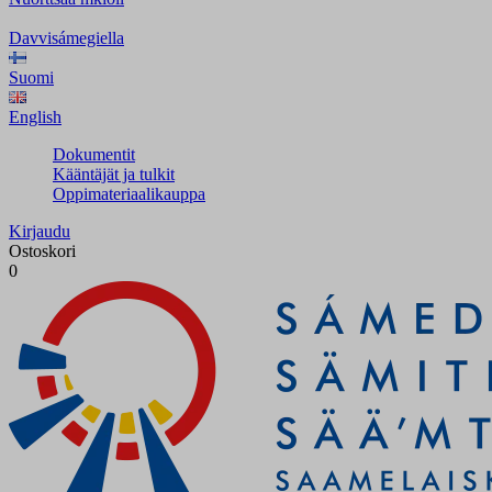
Davvisámegiella
Suomi
English
Dokumentit
Kääntäjät ja tulkit
Oppimateriaalikauppa
Kirjaudu
Ostoskori
0