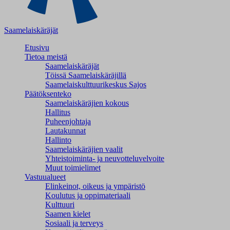
Saamelaiskäräjät
Etusivu
Tietoa meistä
Saamelaiskäräjät
Töissä Saamelaiskäräjillä
Saamelaiskulttuuri­keskus Sajos
Päätöksenteko
Saamelaiskäräjien kokous
Hallitus
Puheenjohtaja
Lautakunnat
Hallinto
Saamelaiskäräjien vaalit
Yhteistoiminta- ja neuvotteluvelvoite
Muut toimielimet
Vastuualueet
Elinkeinot, oikeus ja ympäristö
Koulutus ja oppimateriaali
Kulttuuri
Saamen kielet
Sosiaali ja terveys