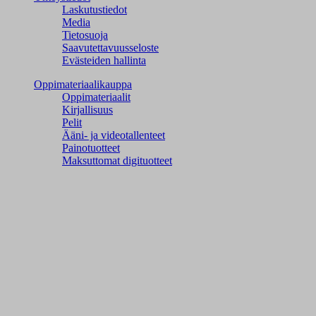
Laskutustiedot
Media
Tietosuoja
Saavutettavuusseloste
Evästeiden hallinta
Oppimateriaalikauppa
Oppimateriaalit
Kirjallisuus
Pelit
Ääni- ja videotallenteet
Painotuotteet
Maksuttomat digituotteet