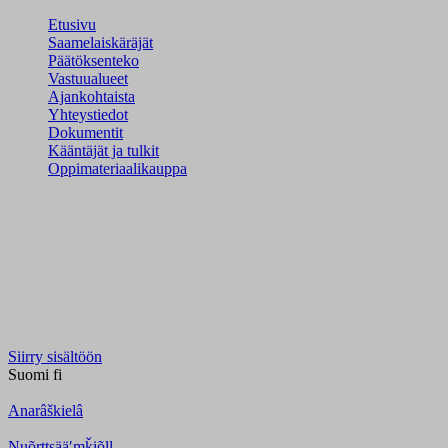
Etusivu
Saamelaiskäräjät
Päätöksenteko
Vastuualueet
Ajankohtaista
Yhteystiedot
Dokumentit
Kääntäjät ja tulkit
Oppimateriaalikauppa
Siirry sisältöön
Suomi
fi
Anarâškielâ
Nuõrttsääʹmǩiõll