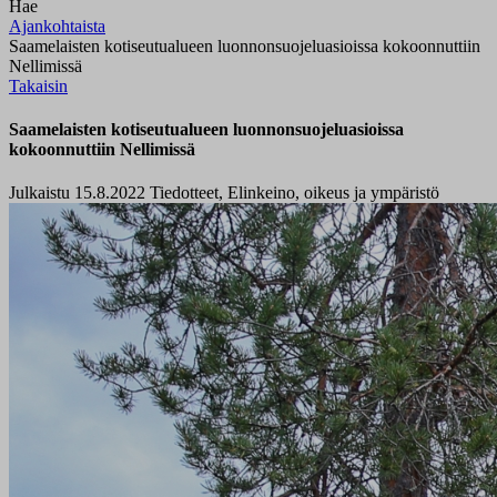
Hae
Ajankohtaista
Saamelaisten kotiseutualueen luonnonsuojeluasioissa kokoonnuttiin
Nellimissä
Takaisin
Saamelaisten kotiseutualueen luonnonsuojeluasioissa
kokoonnuttiin Nellimissä
Julkaistu 15.8.2022
Tiedotteet, Elinkeino, oikeus ja ympäristö