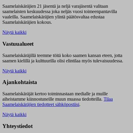
Saamelaiskäräjien 21 jäsentä ja neljä varajäsentä valitaan
saamelaisten keskuudessa joka neljäs vuosi toimeenpantavilla
vaaleilla. Saamelaiskäräjien ylintä päätösvaltaa edustaa
Saamelaiskäräjien kokous.
Näytä kaikki
Vastuualueet
Saamelaiskäräjillä t
eemme töitä koko saamen kansan eteen, jotta
saamen kielillä ja kulttuurilla olisi elintilaa myös tulevaisuudessa.
Näytä kaikki
Ajankohtaista
Saamelaiskäräjät kertoo toiminnastaan medialle ja muille
aiheistamme kiinnostuneille muun muassa tiedotteilla.
Tilaa
Saamelaiskäräjien tiedotteet sähköpostiisi
.
Näytä kaikki
Yhteystiedot