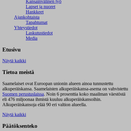
Kansainvälinen työ
Lapset ja nuoret
Hankkeet
Ajankohtaista
Tapahtumat
Yhteystiedot
Laskutustiedot
Media
Etusivu
Näytä kaikki
Tietoa meistä
Saamelaiset ovat Euroopan unionin alueen ainoa tunnustettu
alkuperäiskansa. Saamelaisten alkuperäiskansa-asema on vahvistettu
Suomen perustuslaissa
.
Noin 6 prosenttia koko maailman väestöstä
eli 476 miljoonaa ihmistä kuuluu alkuperäiskansoihin.
Alkuperäiskansoja elää 90 eri valtion alueella.
Näytä kaikki
Päätöksenteko