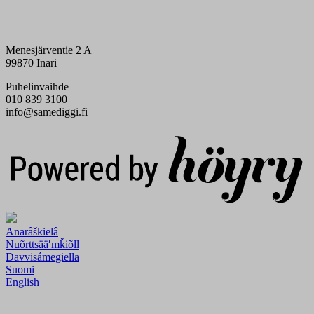
Menesjärventie 2 A
99870 Inari
Puhelinvaihde
010 839 3100
info@samediggi.fi
Digi- ja mainostoimisto Höyry Rovaniemi ja Oulu
Anarâškielâ
Nuõrttsääʹmǩiõll
Davvisámegiella
Suomi
English