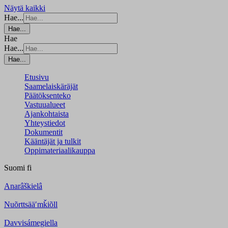
Näytä kaikki
Hae...
Hae...
Hae
Hae...
Hae...
Etusivu
Saamelaiskäräjät
Päätöksenteko
Vastuualueet
Ajankohtaista
Yhteystiedot
Dokumentit
Kääntäjät ja tulkit
Oppimateriaalikauppa
Suomi
fi
Anarâškielâ
Nuõrttsääʹmǩiõll
Davvisámegiella