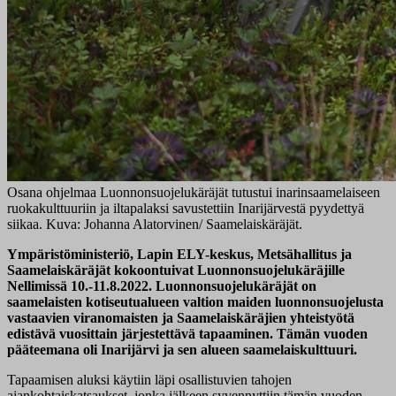
Osana ohjelmaa Luonnonsuojelukäräjät tutustui inarinsaamelaiseen
ruokakulttuuriin ja iltapalaksi savustettiin Inarijärvestä pyydettyä
siikaa. Kuva: Johanna Alatorvinen/ Saamelaiskäräjät.
Ympäristöministeriö, Lapin ELY-keskus, Metsähallitus ja
Saamelaiskäräjät kokoontuivat Luonnonsuojelukäräjille
Nellimissä 10.-11.8.2022. Luonnonsuojelukäräjät on
saamelaisten kotiseutualueen valtion maiden luonnonsuojelusta
vastaavien viranomaisten ja Saamelaiskäräjien yhteistyötä
edistävä vuosittain järjestettävä tapaaminen. Tämän vuoden
pääteemana oli Inarijärvi ja sen alueen saamelaiskulttuuri.
Tapaamisen aluksi käytiin läpi osallistuvien tahojen
ajankohtaiskatsaukset, jonka jälkeen syvennyttiin tämän vuoden