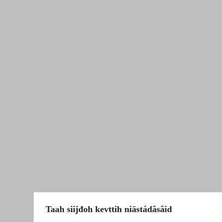
Taah siijđoh kevttih niästádâsâid