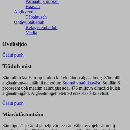
Párnááh já nuorah
Haavah
Äigikyevdil
Tábáhtusah
Ohtâvuotâtiäđuh
Rekigistemtiäđuh
Media
Ovdâsijđo
Čääiti puoh
Tiäđuh mist
Sämmiliih láá Euroop Union kuávlu áinoo algâaalmug. Sämmilij
algâaalmug-sajattâh lii nanodum
Suomâ vuáđulaavâst
. Suullân 6
prooseent ubâ maailm aalmugist ađai 476 miljovn olmožid kuleh
algâaalmugáid. Algâaalmugeh eleh 90 eres staatâ kuávlust.
Čääiti puoh
Miärádâstoohâm
Sämitige 21 jesânid já nelji värijeessân väljejuvvojeh sämmilij