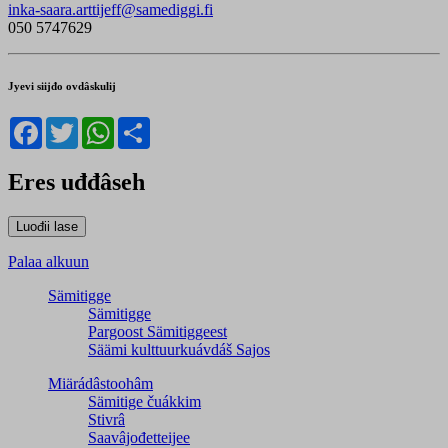
inka-saara.arttijeff@samediggi.fi
050 5747629
Jyevi siijđo ovdâskulij
Facebook
Twitter
WhatsApp
Share
Eres uđđâseh
Palaa alkuun
Sämitigge
Sämitigge
Pargoost Sämitiggeest
Säämi kulttuurkuávdáš Sajos
Miärádâstoohâm
Sämitige čuákkim
Stivrâ
Saavâjođetteijee