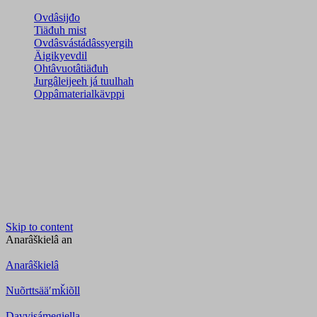
Ovdâsijđo
Tiäđuh mist
Ovdâsvástádâssyergih
Äigikyevdil
Ohtâvuotâtiäđuh
Jurgâleijeeh já tuulhah
Oppâmaterialkävppi
Skip to content
Anarâškielâ
an
Anarâškielâ
Nuõrttsääʹmǩiõll
Davvisámegiella