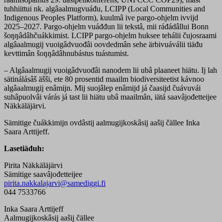
tuhhiittui nk. algâaalmugvuáđu, LCIPP (Local Communities and
Indigenous Peoples Platform), kuulmâ ive pargo-ohjelm ivvijd
2025–2027. Pargo-ohjelm vuáđđun lii tekstâ, mii ráđádâllui Bonn
šoŋŋâdâhčuákkimist. LCIPP pargo-ohjelm huksee tehálii čujosraami
algâaalmugij vuoigâdvuođâi oovdedmân sehe ärbivuáválii tiäđu
kevttimân šoŋŋâdâhnubástus tuástumist.
– Algâaalmugij vuoigâdvuođâi nanodem lii ubâ plaaneet hiätu. Ij lah
sätinálásâš äšši, ete 80 prosentid maailm biodiversiteetist kávnoo
algâaalmugij enâmijn. Mij suojâlep enâmijd já čaasijd čuávuvái
suhâpuolvâi várás já tast lii hiätu ubâ maailmân, iätá saavâjođetteijee
Näkkäläjärvi.
Sämitige čuákkimijn ovdâstij aalmugijkoskâsij aašij čällee Inka
Saara Arttijeff.
Lasetiäđuh:
Pirita Näkkäläjärvi
Sämitige saavâjođetteijee
pirita.nakkalajarvi@samediggi.fi
044 7533766
Inka Saara Arttijeff
Aalmugijkoskâsij aašij čällee