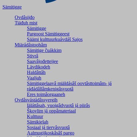
Sämitigge
Ovdâsijđo
Tiäđuh mist
Sämitigge
Pargoost Sämitiggeest
Säämi kulttuurkuávdáš Sajos
Miärádâstoohâm
Sämitige čuákkim
Stivrâ
Saavâjođetteijee
Lävdikodeh
Haldâttâh
Vaaljah
Sämitiggelaavâ miäldásâš oovtâsttoimâm- já
ráđádâllâmkenigâsvuotâ
Eres toimâorgaaneh
Ovdâsvástádâssyergih
Iäláttâsah, vuoigâdvuotâ já piirâs
Škovlim já oppâmateriaal
Kulttuur
Sämikielah
Sosiaal já tiervâsvuotâ
Aalmugijkoskâsâš pargo