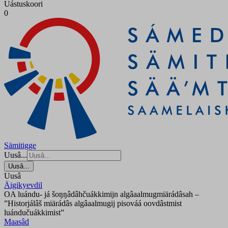
Uástuskoori
0
Sämitigge
Uusâ...
Uusâ...
Uusâ
Äigikyevdil
OA luándu- já šoŋŋâdâhčuákkimijn algâaalmugmiärádâsah –
”Historjálâš miärádâs algâaalmugij pisováá oovdâstmist
luándučuákkimist”
Maasâd