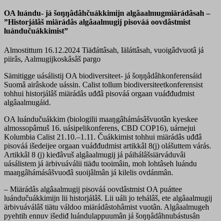
OA luándu- já šoŋŋâdâhčuákkimijn algâaalmugmiärádâsah –
”Historjálâš miärádâs algâaalmugij pisováá oovdâstmist
luándučuákkimist”
Almostittum 16.12.2024
Tiäđáttâsah, Iäláttâsah, vuoigâdvuotâ já
piirâs, Aalmugijkoskâsâš pargo
Sämitigge uásálistij OA biodiversiteet- já šoŋŋâdâhkonferensáid
Suomâ airâskode uássin. Calist tollum biodiversiteetkonferensist
tohhui historjálâš miärádâs uđđâ pisováá orgaan vuáđđudmist
algâaalmugáid.
OA luándučuákkim (biologilii maaŋgâhámásâšvuotân kyeskee
almossopâmuš 16. uásipelikonferens, CBD COP16), uárnejui
Kolumbia Calist 21.10.–1.11. Čuákkimist tohhui miärádâs uđđâ
pisováá išedeijee orgaan vuáđđudmist artikkâl 8(j) olášuttem várás.
Artikkâl 8 (j) kieđâvuš algâaalmugij já páihálâšsiärváduvâi
uásálistem já ärbivuáválii tiäđu tooimâin, moh lohtâseh luándu
maaŋgâhámásâšvuođâ suoijâlmân já kilelis ovdánmân.
– Miärádâs algâaalmugij pisováá oovdâstmist OA puáttee
luándučuákkimijn lii historjálâš. Lii uáli jo tehálâš, ete algâaalmugij
ärbivuáválâš tiätu váldoo miärádâstohâmist vuotân. Algâaalmugeh
pyehtih ennuv išediđ luándulappuumân já šoŋŋâdâhnubástusân