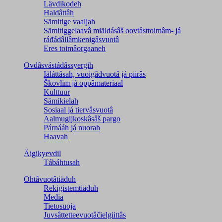
Lävdikodeh
Haldâttâh
Sämitige vaaljah
Sämitiggelaavâ miäldásâš oovtâsttoimâm- já
ráđádâllâmkenigâsvuotâ
Eres toimâorgaaneh
Ovdâsvástádâssyergih
Iäláttâsah, vuoigâdvuotâ já piirâs
Škovlim já oppâmateriaal
Kulttuur
Sämikielah
Sosiaal já tiervâsvuotâ
Aalmugijkoskâsâš pargo
Párnááh já nuorah
Haavah
Äigikyevdil
Tábáhtusah
Ohtâvuotâtiäđuh
Rekigistemtiäđuh
Media
Tietosuoja
Juvsâttetteevuotâčielgiittâs