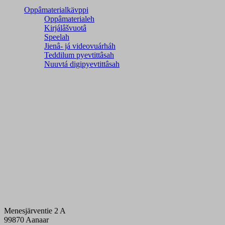
Oppâmaterialkävppi
Oppâmaterialeh
Kirjálâšvuotâ
Speelah
Jienâ- já videovuárháh
Teddilum pyevtittâsah
Nuuvtá digipyevtittâsah
Menesjärventie 2 A
99870 Aanaar