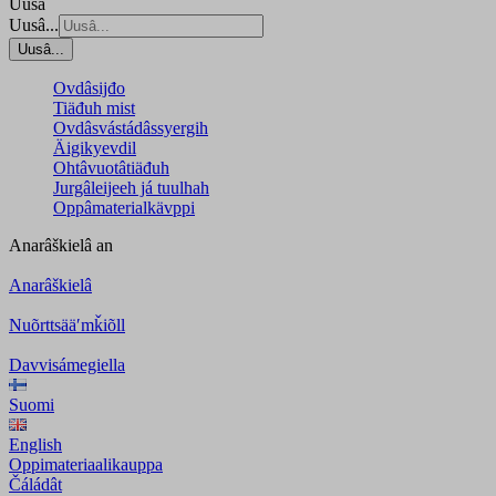
Uusâ
Uusâ...
Uusâ...
Ovdâsijđo
Tiäđuh mist
Ovdâsvástádâssyergih
Äigikyevdil
Ohtâvuotâtiäđuh
Jurgâleijeeh já tuulhah
Oppâmaterialkävppi
Anarâškielâ
an
Anarâškielâ
Nuõrttsääʹmǩiõll
Davvisámegiella
Suomi
English
Oppimateriaalikauppa
Čáládât