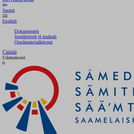
Suomi
English
Dokumenteh
Jurgâleijeeh já tuulhah
Oppâmaterialkävppi
Čáládât
Uástuskoori
0