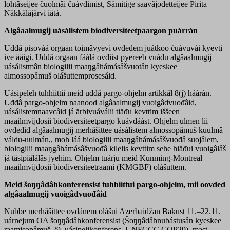
lohtâseijee čuolmâi čuávdimist, Sämitige saavâjođetteijee Pirita
Näkkäläjärvi iätá.
Algâaalmugij uásálistem biodiversiteetpaargon puárrán
Uđđâ pisováá orgaan toimâvyevi ovdedem juátkoo čuávuvái kyevti
ive ääigi. Uđđâ orgaan fáálá ovdiist pyereeb vuáđu algâaalmugij
uásálistmân biologilii maaŋgâhámásâšvuotân kyeskee
almossopâmuš olášuttemprosesáid.
Uásipeleh tuhhiittii meid uđđâ pargo-ohjelm artikkâl 8(j) háárán.
Uđđâ pargo-ohjelm naanood algâaalmugij vuoigâdvuođâid,
uásálistemnaavcâid já ärbivuáválii tiäđu kevttim iššeen
maailmvijđosii biodiversiteetpargo kuávdáást. Ohjelm ulmen lii
ovdediđ algâaalmugij merhâšittee uásálistem almossopâmuš kuulmâ
váldu-uulmán,, moh láá biologilii maaŋgâhámásâšvuođâ suojâlem,
biologilii maaŋgâhámásâšvuođâ kilelis kevttim sehe hiäđui vuoigâlâš
já täsipiälálâs jyehim. Ohjelm tuárju meid Kunming-Montreal
maailmvijđosii biodiversiteetraami (KMGBF) olášuttem.
Meid šoŋŋâdâhkonferensist tuhhiittui pargo-ohjelm, mii oovded
algâaalmugij vuoigâdvuođâid
Nubbe merhâšittee ovdánem olášui Azerbaidžan Bakust 11.–22.11.
uárnejum OA šoŋŋâdâhkonferensist (Šoŋŋâdâhnubástusân kyeskee
raamisopâmuš 29. uásipelikonferens, UNFCCC COP29), mast