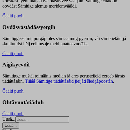
kooskâst jyehi niäljád ive olášuvvee vaaljâin. Sämitige čuákkim
oovdâst Sämitige alemus meridemvääldi.
Čääiti puoh
Ovdâsvástádâssyergih
Sämitiggeest mij porgâp oles sämiaalmug pyerrin, vâi sämikielâin já
-kulttuurist ličij eellimsaje meid puátteevuođâst.
Čääiti puoh
Äigikyevdil
Sämitigge muštâl toimâinis median já eres perusteijeid eereeb iärrás
tiäđáttâsâin.
Tiiláá Sämitige tiäđáttâsâid jieijâd šleđgâpoostân
.
Čääiti puoh
Ohtâvuotâtiäđuh
Čääiti puoh
Uusâ...
Uusâ...