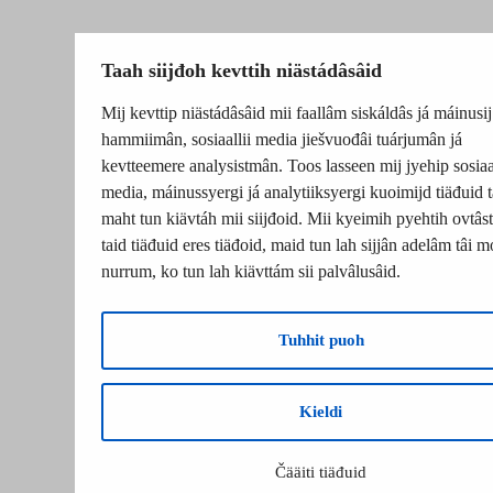
Taah siijđoh kevttih niästádâsâid
Mij kevttip niästádâsâid mii faallâm siskáldâs já máinusij
hammiimân, sosiaallii media jiešvuođâi tuárjumân já
kevtteemere analysistmân. Toos lasseen mij jyehip sosiaal
media, máinussyergi já analytiiksyergi kuoimijd tiäđuid t
maht tun kiävtáh mii siijđoid. Mii kyeimih pyehtih ovtâsti
taid tiäđuid eres tiäđoid, maid tun lah sijjân adelâm tâi m
nurrum, ko tun lah kiävttám sii palvâlusâid.
Tuhhit puoh
Kieldi
Čääiti tiäđuid