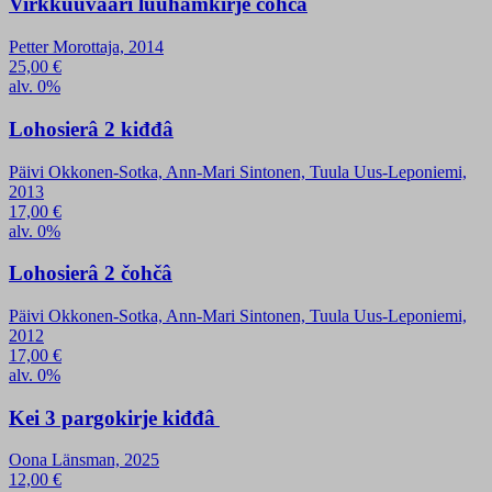
Virkkuuvääri luuhamkirje čohčâ
Petter Morottaja, 2014
25,00
€
alv. 0%
Lohosierâ 2 kiđđâ
Päivi Okkonen-Sotka, Ann-Mari Sintonen, Tuula Uus-Leponiemi,
2013
17,00
€
alv. 0%
Lohosierâ 2 čohčâ
Päivi Okkonen-Sotka, Ann-Mari Sintonen, Tuula Uus-Leponiemi,
2012
17,00
€
alv. 0%
Kei 3 pargokirje kiđđâ
Oona Länsman, 2025
12,00
€