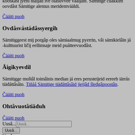
kooskâst jyehi niäljád ive olášuvvee vaaljâin. Sämitige čuákkim
oovdâst Sämitige alemus meridemvääldi.
Čääiti puoh
Ovdâsvástádâssyergih
Sämitiggeest mij porgâp oles sämiaalmug pyerrin, vâi sämikielâin já
-kulttuurist ličij eellimsaje meid puátteevuođâst.
Čääiti puoh
Äigikyevdil
Sämitigge muštâl toimâinis median já eres perusteijeid eereeb iärrás
tiäđáttâsâin.
Tiiláá Sämitige tiäđáttâsâid jieijâd šleđgâpoostân
.
Čääiti puoh
Ohtâvuotâtiäđuh
Čääiti puoh
Uusâ...
Uusâ...