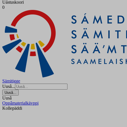
Uástuskoori
0
Sämitigge
Uusâ...
Uusâ...
Uusâ
Oppâmaterialkävppi
Kollepäddi