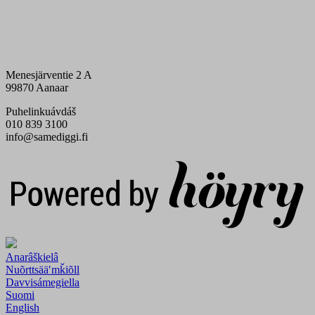
Menesjärventie 2 A
99870 Aanaar
Puhelinkuávdáš
010 839 3100
info@samediggi.fi
Digi- ja mainostoimisto Höyry Rovaniemi ja Oulu
Anarâškielâ
Nuõrttsääʹmǩiõll
Davvisámegiella
Suomi
English