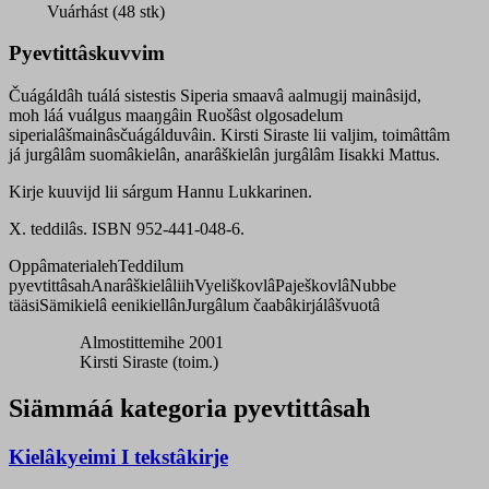
Vuárhást (48 stk)
Pyevtittâskuvvim
Čuágáldâh tuálá sistestis Siperia smaavâ aalmugij mainâsijd,
moh láá vuálgus maaŋgâin Ruošâst olgosadelum
siperialâšmainâsčuágálduvâin. Kirsti Siraste lii valjim, toimâttâm
já jurgâlâm suomâkielân, anarâškielân jurgâlâm Iisakki Mattus.
Kirje kuuvijd lii sárgum Hannu Lukkarinen.
X. teddilâs. ISBN 952-441-048-6.
Oppâmaterialeh
Teddilum
pyevtittâsah
Anarâškielâliih
Vyeliškovlâ
Paješkovlâ
Nubbe
tääsi
Sämikielâ eenikiellân
Jurgâlum čaabâkirjálâšvuotâ
Almostittemihe 2001
Kirsti Siraste (toim.)
Siämmáá kategoria pyevtittâsah
Kielâkyeimi I tekstâkirje