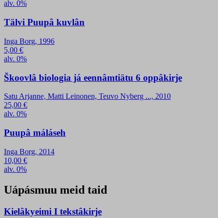
alv. 0%
Tälvi Puupâ kuvlân
Inga Borg, 1996
5,00
€
alv. 0%
Škoovlâ biologia já eennâmtiätu 6 oppâkirje
Satu Arjanne, Matti Leinonen, Teuvo Nyberg ..., 2010
25,00
€
alv. 0%
Puupâ máláseh
Inga Borg, 2014
10,00
€
alv. 0%
Uápásmuu meid taid
Kielâkyeimi I tekstâkirje