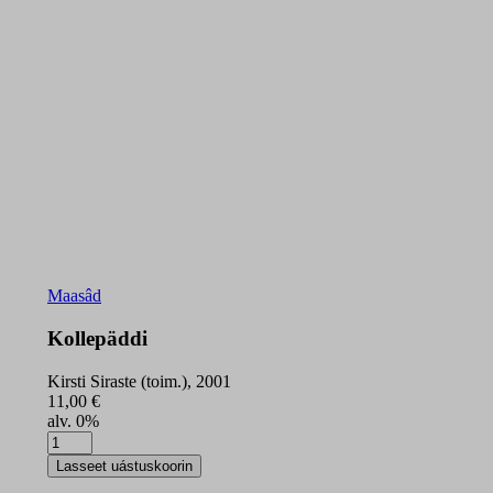
Maasâd
Kollepäddi
Kirsti Siraste (toim.), 2001
11,00
€
alv. 0%
Kollepäddi
quantity
Lasseet uástuskoorin