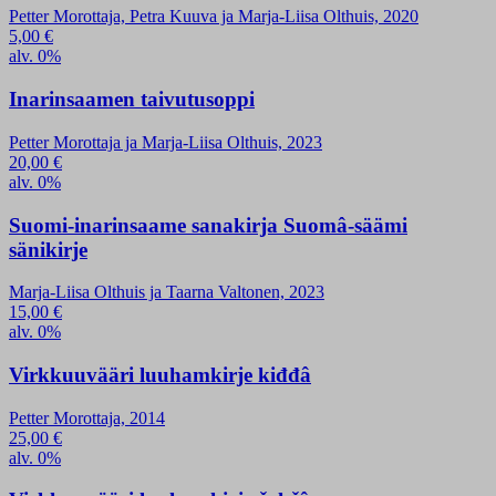
Petter Morottaja, Petra Kuuva ja Marja-Liisa Olthuis, 2020
5,00
€
alv. 0%
Inarinsaamen taivutusoppi
Petter Morottaja ja Marja-Liisa Olthuis, 2023
20,00
€
alv. 0%
Suomi-inarinsaame sanakirja Suomâ-säämi
sänikirje
Marja-Liisa Olthuis ja Taarna Valtonen, 2023
15,00
€
alv. 0%
Virkkuuvääri luuhamkirje kiđđâ
Petter Morottaja, 2014
25,00
€
alv. 0%