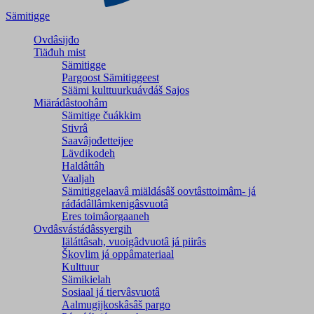
Sämitigge
Ovdâsijđo
Tiäđuh mist
Sämitigge
Pargoost Sämitiggeest
Säämi kulttuurkuávdáš Sajos
Miärádâstoohâm
Sämitige čuákkim
Stivrâ
Saavâjođetteijee
Lävdikodeh
Haldâttâh
Vaaljah
Sämitiggelaavâ miäldásâš oovtâsttoimâm- já
ráđádâllâmkenigâsvuotâ
Eres toimâorgaaneh
Ovdâsvástádâssyergih
Iäláttâsah, vuoigâdvuotâ já piirâs
Škovlim já oppâmateriaal
Kulttuur
Sämikielah
Sosiaal já tiervâsvuotâ
Aalmugijkoskâsâš pargo