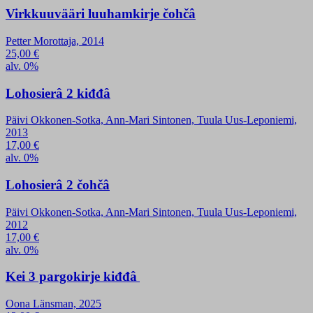
Virkkuuvääri luuhamkirje čohčâ
Petter Morottaja, 2014
25,00
€
alv. 0%
Lohosierâ 2 kiđđâ
Päivi Okkonen-Sotka, Ann-Mari Sintonen, Tuula Uus-Leponiemi,
2013
17,00
€
alv. 0%
Lohosierâ 2 čohčâ
Päivi Okkonen-Sotka, Ann-Mari Sintonen, Tuula Uus-Leponiemi,
2012
17,00
€
alv. 0%
Kei 3 pargokirje kiđđâ
Oona Länsman, 2025