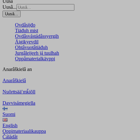
Uusâ
Uusâ...
Uusâ...
Ovdâsijđo
Tiäđuh mist
Ovdâsvástádâssyergih
Äigikyevdil
Ohtâvuotâtiäđuh
Jurgâleijeeh já tuulhah
Oppâmaterialkävppi
Anarâškielâ
an
Anarâškielâ
Nuõrttsääʹmǩiõll
Davvisámegiella
Suomi
English
Oppimateriaalikauppa
Čáládât