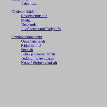
Tábáhtusah
Ohtâvuotâtiäđuh
Rekigistemtiäđuh
Media
Tietosuoja
Juvsâttetteevuotâčielgiittâs
Oppâmaterialkävppi
Oppâmaterialeh
Kirjálâšvuotâ
Speelah
Jienâ- já videovuárháh
Teddilum pyevtittâsah
Nuuvtá digipyevtittâsah