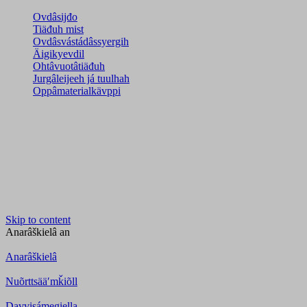
Ovdâsijđo
Tiäđuh mist
Ovdâsvástádâssyergih
Äigikyevdil
Ohtâvuotâtiäđuh
Jurgâleijeeh já tuulhah
Oppâmaterialkävppi
Skip to content
Anarâškielâ
an
Anarâškielâ
Nuõrttsääʹmǩiõll
Davvisámegiella