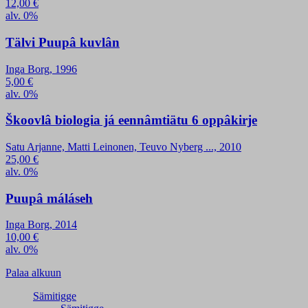
12,00
€
alv. 0%
Tälvi Puupâ kuvlân
Inga Borg, 1996
5,00
€
alv. 0%
Škoovlâ biologia já eennâmtiätu 6 oppâkirje
Satu Arjanne, Matti Leinonen, Teuvo Nyberg ..., 2010
25,00
€
alv. 0%
Puupâ máláseh
Inga Borg, 2014
10,00
€
alv. 0%
Palaa alkuun
Sämitigge