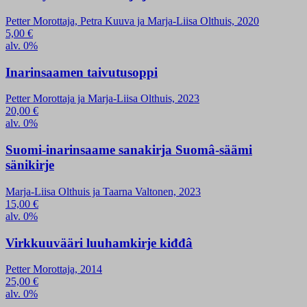
Petter Morottaja, Petra Kuuva ja Marja-Liisa Olthuis, 2020
5,00
€
alv. 0%
Inarinsaamen taivutusoppi
Petter Morottaja ja Marja-Liisa Olthuis, 2023
20,00
€
alv. 0%
Suomi-inarinsaame sanakirja Suomâ-säämi
sänikirje
Marja-Liisa Olthuis ja Taarna Valtonen, 2023
15,00
€
alv. 0%
Virkkuuvääri luuhamkirje kiđđâ
Petter Morottaja, 2014
25,00
€
alv. 0%