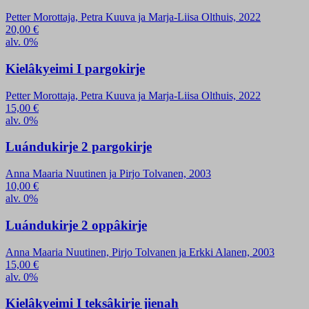
Petter Morottaja, Petra Kuuva ja Marja-Liisa Olthuis, 2022
20,00
€
alv. 0%
Kielâkyeimi I pargokirje
Petter Morottaja, Petra Kuuva ja Marja-Liisa Olthuis, 2022
15,00
€
alv. 0%
Luándukirje 2 pargokirje
Anna Maaria Nuutinen ja Pirjo Tolvanen, 2003
10,00
€
alv. 0%
Luándukirje 2 oppâkirje
Anna Maaria Nuutinen, Pirjo Tolvanen ja Erkki Alanen, 2003
15,00
€
alv. 0%
Kielâkyeimi I teksâkirje jienah