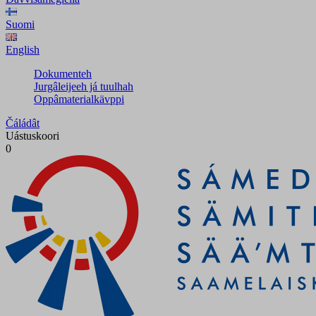
Suomi
English
Dokumenteh
Jurgâleijeeh já tuulhah
Oppâmaterialkävppi
Čáládât
Uástuskoori
0