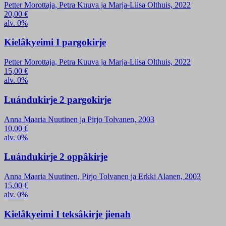
Petter Morottaja, Petra Kuuva ja Marja-Liisa Olthuis, 2022
20,00
€
alv. 0%
Kielâkyeimi I pargokirje
Petter Morottaja, Petra Kuuva ja Marja-Liisa Olthuis, 2022
15,00
€
alv. 0%
Luándukirje 2 pargokirje
Anna Maaria Nuutinen ja Pirjo Tolvanen, 2003
10,00
€
alv. 0%
Luándukirje 2 oppâkirje
Anna Maaria Nuutinen, Pirjo Tolvanen ja Erkki Alanen, 2003
15,00
€
alv. 0%
Kielâkyeimi I teksâkirje jienah