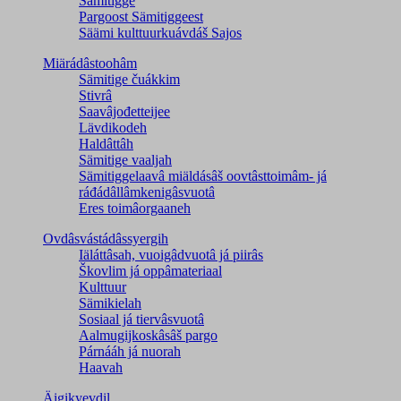
Sämitigge
Pargoost Sämitiggeest
Säämi kulttuurkuávdáš Sajos
Miärádâstoohâm
Sämitige čuákkim
Stivrâ
Saavâjođetteijee
Lävdikodeh
Haldâttâh
Sämitige vaaljah
Sämitiggelaavâ miäldásâš oovtâsttoimâm- já
ráđádâllâmkenigâsvuotâ
Eres toimâorgaaneh
Ovdâsvástádâssyergih
Iäláttâsah, vuoigâdvuotâ já piirâs
Škovlim já oppâmateriaal
Kulttuur
Sämikielah
Sosiaal já tiervâsvuotâ
Aalmugijkoskâsâš pargo
Párnááh já nuorah
Haavah
Äigikyevdil