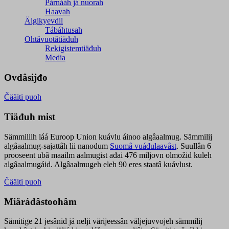
Párnááh já nuorah
Haavah
Äigikyevdil
Tábáhtusah
Ohtâvuotâtiäđuh
Rekigistemtiäđuh
Media
Ovdâsijđo
Čääiti puoh
Tiäđuh mist
Sämmiliih láá Euroop Union kuávlu áinoo algâaalmug. Sämmilij
algâaalmug-sajattâh lii nanodum
Suomâ vuáđulaavâst
. Suullân 6
prooseent ubâ maailm aalmugist ađai 476 miljovn olmožid kuleh
algâaalmugáid. Algâaalmugeh eleh 90 eres staatâ kuávlust.
Čääiti puoh
Miärádâstoohâm
Sämitige 21 jesânid já nelji värijeessân väljejuvvojeh sämmilij