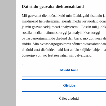
Dát siidu geavaha diehtočoahkuid
Mii geavahat diehtočoahkuid min fálaldagaid sisdoalu ja
máidnosiid heiveheapmái, sosiála media iešvuođaid doar
ja min geavaheaddjimeari analyseremii. Lassin mii juohk
sosiála media, máinnussuorggi ja analytihkkasuorggi
ovttasbargoguimmiide dieđuid dan birra, mo don geavah
siiddu. Min ovttasbargoguoimmit sáhttet ovttastahttit dai
dieđuid eará dieđuide, maid leat addán sidjiide dahje, mat
čoggojuvvon, go leat geavahan sin bálvalusaid.
Mieđit buot
Gieldde
Čájet dieđuid