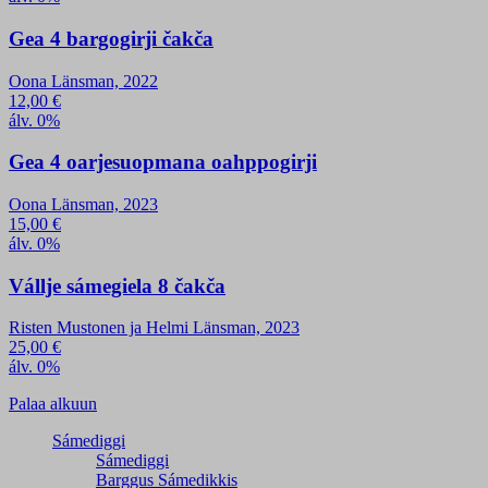
Gea 4 bargogirji čakča
Oona Länsman, 2022
12,00
€
álv. 0%
Gea 4 oarjesuopmana oahppogirji
Oona Länsman, 2023
15,00
€
álv. 0%
Vállje sámegiela 8 čakča
Risten Mustonen ja Helmi Länsman, 2023
25,00
€
álv. 0%
Palaa alkuun
Sámediggi
Sámediggi
Barggus Sámedikkis