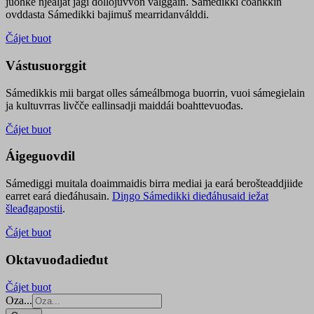
juohke njealját jagi dollojuvvon válggain. Sámedikki čoahkkin
ovddasta Sámedikki bajimuš mearridanválddi.
Čájet buot
Vástusuorggit
Sámedikkis mii bargat olles sámeálbmoga buorrin, vuoi sámegielain
ja kultuvrras livčče eallinsadji maiddái boahttevuođas.
Čájet buot
Áigeguovdil
Sámediggi muitala doaimmaidis birra mediai ja eará berošteaddjiide
earret eará dieđáhusain.
Diŋgo Sámedikki dieđáhusaid iežat
šleađgapostii
.
Čájet buot
Oktavuođadieđut
Čájet buot
Oza...