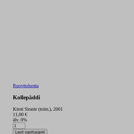
Ruovttoluotta
Kollepäddi
Kirsti Siraste (toim.), 2001
11,00
€
álv. 0%
Kollepäddi
quantity
Lasit oasttusgorii