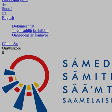
Suomi
English
Dokumeanttat
Jorgaleaddjit ja dulkkat
Oahppomateriálagávpi
Čálit iežat
Oasttuskore
0