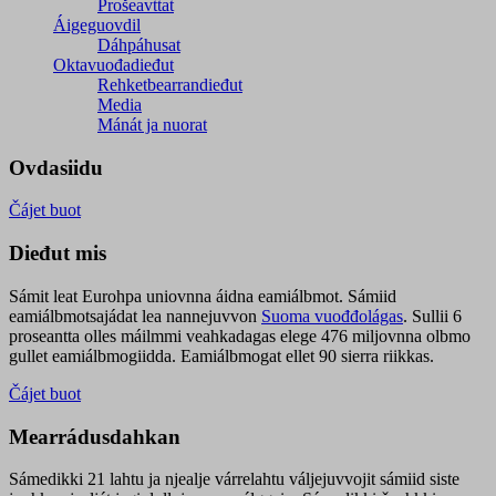
Prošeavttat
Áigeguovdil
Dáhpáhusat
Oktavuođadieđut
Rehketbearrandieđut
Media
Mánát ja nuorat
Ovdasiidu
Čájet buot
Dieđut mis
Sámit leat Eurohpa uniovnna áidna eamiálbmot. Sámiid
eamiálbmotsajádat lea nannejuvvon
Suoma vuođđolágas
. Sullii 6
proseantta olles máilmmi veahkadagas elege 476 miljovnna olbmo
gullet eamiálbmogiidda. Eamiálbmogat ellet 90 sierra riikkas.
Čájet buot
Mearrádusdahkan
Sámedikki 21 lahtu ja njealje várrelahtu váljejuvvojit sámiid siste