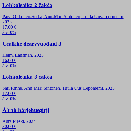
Lohkoleaika 2 čakča
Päivi Okkonen-Sotka, Ann-Mari Sintonen, Tuula Uus-Leponiemi,
2023
17,00
€
álv. 0%
Cealkke dearvvuođaid 3
Helmi Länsman, 2023
16,00
€
álv. 0%
Lohkoleaika 3 čakča
Sari Rinne, Ann-Mari Sintonen, Tuula Uus-Leponiemi, 2023
17,00
€
álv. 0%
Äʹrbb hárjehusgirji
Aura Pieski, 2024
30,00
€