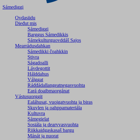
Sámediggi
Ovdasiidu
Dieđut mis
Sámediggi
Barggus Sámedikkis
Sámekulturguovddáš Sajos
Mearrádusdahkan
Sámedikki čoahkkin
Stivra
Ságadoalli
Lávdegottit
Hálddahus
Válggat
Ráđđádallangeatnegas­vuohta
Eará doaibmaorgánat
Vástusuorggit
Ealáhusat, vuoigatvuohta ja biras
Skuvlen ja oahppamateriála
Kultuvra
Sámegielat
Sosiála ja dearvvasvuohta
Riikkaidgaskasaš bargu
Mánát ja nuorat