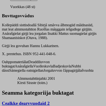
Vuorkkas (48 st)
Buvttagovvádus
Kollepäddi sisttisdoallá Sibirjá smávva álbmogiid máidnasiid,
mat leat almmustahtton Ruoššas máŋggain iešguđege girjjiin.
Anárašgielat girjji lea jorgalan Iisakki Mattus suomagielat girjjis
Shamaanisiskot (Otava, 1988).
Girjji lea govuhan Hannu Lukkarinen.
X. prentehus. ISBN 952-441-048-6.
Oahppomateriálat
Deaddiluvvon
buktagat
Anárašgiella
Vuolleskuvla
Badjeskuvla
Nubbi
dássi
Sámegiella eatnigiellan
Jorgaluvvon čáppagirjjálašvuohta
Almmustahttinjahki 2001
Kirsti Siraste (toim.)
Seamma kategoriija buktagat
Cealkke dearvvuođaid 2