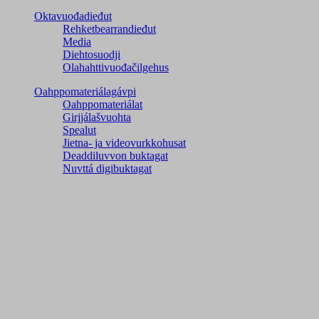
Oktavuođadieđut
Rehketbearrandieđut
Media
Diehtosuodji
Olahahttivuođačilgehus
Oahppomateriálagávpi
Oahppomateriálat
Girjjálašvuohta
Spealut
Jietna- ja videovurkkohusat
Deaddiluvvon buktagat
Nuvttá digibuktagat