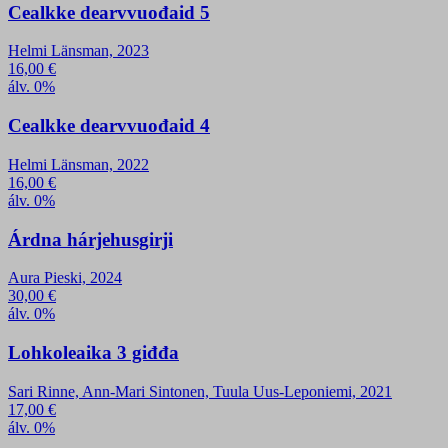
Cealkke dearvvuođaid 5
Helmi Länsman, 2023
16,00
€
álv. 0%
Cealkke dearvvuođaid 4
Helmi Länsman, 2022
16,00
€
álv. 0%
Árdna hárjehusgirji
Aura Pieski, 2024
30,00
€
álv. 0%
Lohkoleaika 3 giđđa
Sari Rinne, Ann-Mari Sintonen, Tuula Uus-Leponiemi, 2021
17,00
€
álv. 0%