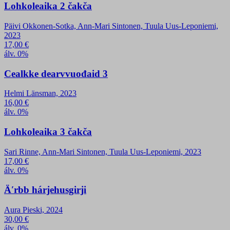
Lohkoleaika 2 čakča
Päivi Okkonen-Sotka, Ann-Mari Sintonen, Tuula Uus-Leponiemi,
2023
17,00
€
álv. 0%
Cealkke dearvvuođaid 3
Helmi Länsman, 2023
16,00
€
álv. 0%
Lohkoleaika 3 čakča
Sari Rinne, Ann-Mari Sintonen, Tuula Uus-Leponiemi, 2023
17,00
€
álv. 0%
Äʹrbb hárjehusgirji
Aura Pieski, 2024
30,00
€
álv. 0%