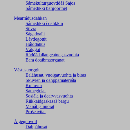
Sámekulturguovddáš Sajos
Sámedikki bargoortnet
Mearrádusdahkan
Sámedikki čoahkkin
Stivra
Ságadoalli
Lávdegottit
Hálddahus
Válggat
Ráđđádallangeatnegas­vuohta
Eará doaibmaorgánat
Vástusuorggit
Ealáhusat, vuoigatvuohta ja biras
Skuvlen ja oahppamateriála
Kultuvra
Sámegielat
Sosiála ja dearvvasvuohta
Riikkaidgaskasaš bargu
Mánát ja nuorat
Prošeavttat
Áigeguovdil
Dáhpáhusat