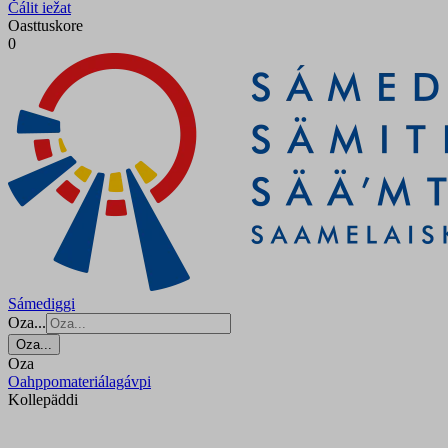
Čálit iežat
Oasttuskore
0
Sámediggi
Oza...
Oza...
Oza
Oahppomateriálagávpi
Kollepäddi