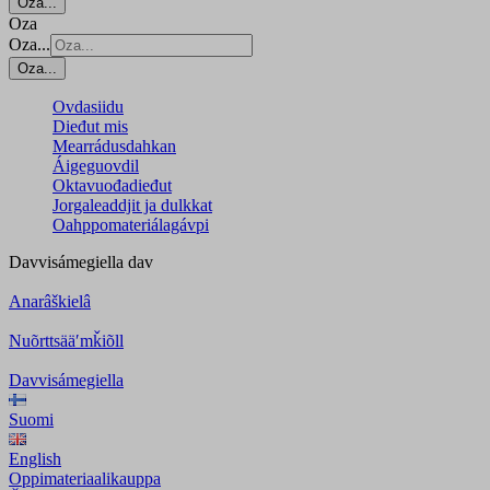
Oza...
Oza
Oza...
Oza...
Ovdasiidu
Dieđut mis
Mearrádusdahkan
Áigeguovdil
Oktavuođadieđut
Jorgaleaddjit ja dulkkat
Oahppomateriálagávpi
Davvisámegiella
dav
Anarâškielâ
Nuõrttsääʹmǩiõll
Davvisámegiella
Suomi
English
Oppimateriaalikauppa