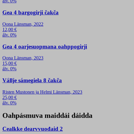
álv. 0%
Gea 4 bargogirji čakča
Oona Länsman, 2022
12,00
€
álv. 0%
Gea 4 oarjesuopmana oahppogirji
Oona Länsman, 2023
15,00
€
álv. 0%
Vállje sámegiela 8 čakča
Risten Mustonen ja Helmi Länsman, 2023
25,00
€
álv. 0%
Oahpásmuva maiddái dáidda
Cealkke dearvvuođaid 2