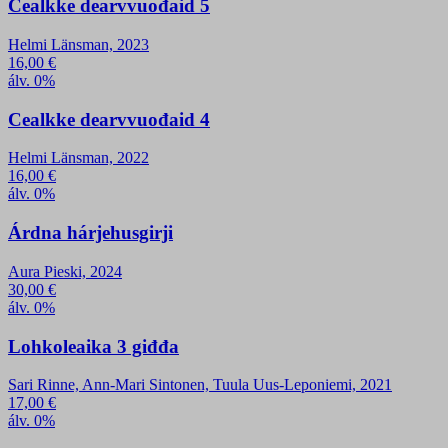
Cealkke dearvvuođaid 5
Helmi Länsman, 2023
16,00
€
álv. 0%
Cealkke dearvvuođaid 4
Helmi Länsman, 2022
16,00
€
álv. 0%
Árdna hárjehusgirji
Aura Pieski, 2024
30,00
€
álv. 0%
Lohkoleaika 3 giđđa
Sari Rinne, Ann-Mari Sintonen, Tuula Uus-Leponiemi, 2021
17,00
€
álv. 0%