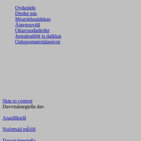
Ovdasiidu
Dieđut mis
Mearrádusdahkan
Áigeguovdil
Oktavuođadieđut
Jorgaleaddjit ja dulkkat
Oahppomateriálagávpi
Skip to content
Davvisámegiella
dav
Anarâškielâ
Nuõrttsääʹmǩiõll
Davvisámegiella