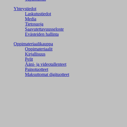
Yhteystiedot
Laskutustiedot
Media
Tietosuoja
Saavutettavuusseloste
Evästeiden hallinta
Oppimateriaalikauppa
Oppimateriaalit
Kirjallisuus
Pelit
Ääni- ja videotallenteet
Painotuotteet
Maksuttomat digituotteet