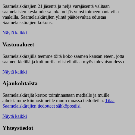
Saamelaiskäräjien 21 jäsentä ja neljä varajäsentä valitaan
saamelaisten keskuudessa joka neljäs vuosi toimeenpantavilla
vaaleilla. Saamelaiskäräjien ylintä päätösvaltaa edustaa
Saamelaiskäräjien kokous.
Näytä kaikki
Vastuualueet
Saamelaiskäräjillä t
eemme töitä koko saamen kansan eteen, jotta
saamen kielillä ja kulttuurilla olisi elintilaa myös tulevaisuudessa.
Näytä kaikki
Ajankohtaista
Saamelaiskäräjät kertoo toiminnastaan medialle ja muille
aiheistamme kiinnostuneille muun muassa tiedotteilla.
Tilaa
Saamelaiskäräjien tiedotteet sähköpostiisi
.
Näytä kaikki
Yhteystiedot