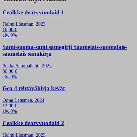
Cealkke dearvvuođaid 1
Helmi Länsman, 2023
16,00
€
alv. 0%
Sámi-suoma-sámi sátnegirji Saamelais-suomalais-
saamelais sanakirja
Pekka Sammallahti, 2022
30,00
€
alv. 0%
Gea 4 tehtäväkirja kevät
Oona Länsman, 2024
12,00
€
alv. 0%
Cealkke dearvvuođaid 2
Helmi Länsman, 2023