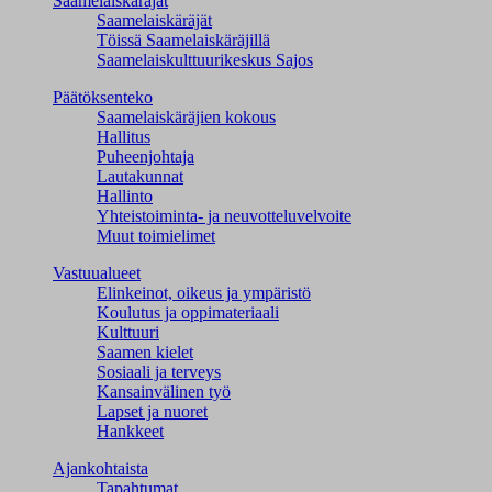
Saamelaiskäräjät
Saamelaiskäräjät
Töissä Saamelaiskäräjillä
Saamelaiskulttuuri­keskus Sajos
Päätöksenteko
Saamelaiskäräjien kokous
Hallitus
Puheenjohtaja
Lautakunnat
Hallinto
Yhteistoiminta- ja neuvotteluvelvoite
Muut toimielimet
Vastuualueet
Elinkeinot, oikeus ja ympäristö
Koulutus ja oppimateriaali
Kulttuuri
Saamen kielet
Sosiaali ja terveys
Kansainvälinen työ
Lapset ja nuoret
Hankkeet
Ajankohtaista
Tapahtumat