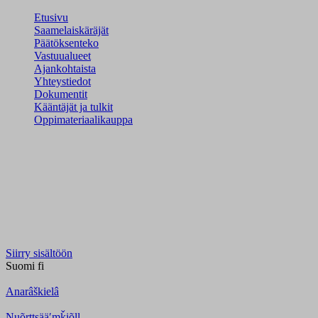
Etusivu
Saamelaiskäräjät
Päätöksenteko
Vastuualueet
Ajankohtaista
Yhteystiedot
Dokumentit
Kääntäjät ja tulkit
Oppimateriaalikauppa
Siirry sisältöön
Suomi
fi
Anarâškielâ
Nuõrttsääʹmǩiõll