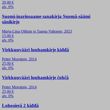
20,00
€
alv. 0%
Suomi-inarinsaame sanakirja Suomâ-säämi
sänikirje
Marja-Liisa Olthuis ja Taarna Valtonen, 2023
15,00
€
alv. 0%
Virkkuuvääri luuhamkirje kiđđâ
Petter Morottaja, 2014
25,00
€
alv. 0%
Virkkuuvääri luuhamkirje čohčâ
Petter Morottaja, 2014
25,00
€
alv. 0%
Lohosierâ 2 kiđđâ