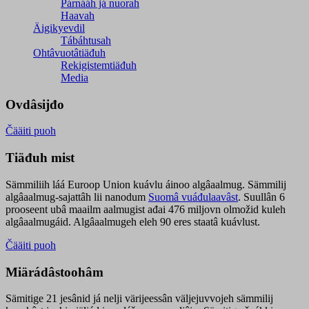
Párnááh já nuorah
Haavah
Äigikyevdil
Tábáhtusah
Ohtâvuotâtiäđuh
Rekigistemtiäđuh
Media
Ovdâsijđo
Čääiti puoh
Tiäđuh mist
Sämmiliih láá Euroop Union kuávlu áinoo algâaalmug. Sämmilij
algâaalmug-sajattâh lii nanodum
Suomâ vuáđulaavâst
. Suullân 6
prooseent ubâ maailm aalmugist ađai 476 miljovn olmožid kuleh
algâaalmugáid. Algâaalmugeh eleh 90 eres staatâ kuávlust.
Čääiti puoh
Miärádâstoohâm
Sämitige 21 jesânid já nelji värijeessân väljejuvvojeh sämmilij