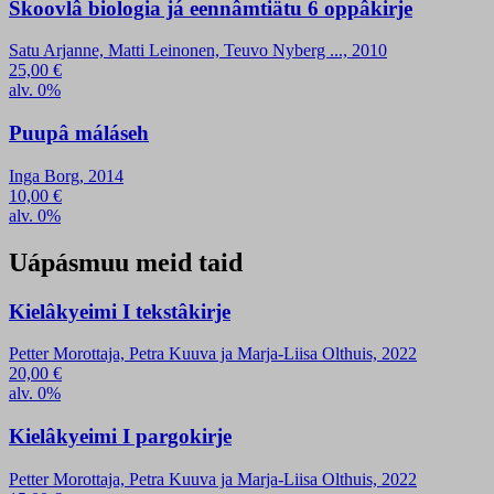
Škoovlâ biologia já eennâmtiätu 6 oppâkirje
Satu Arjanne, Matti Leinonen, Teuvo Nyberg ..., 2010
25,00
€
alv. 0%
Puupâ máláseh
Inga Borg, 2014
10,00
€
alv. 0%
Uápásmuu meid taid
Kielâkyeimi I tekstâkirje
Petter Morottaja, Petra Kuuva ja Marja-Liisa Olthuis, 2022
20,00
€
alv. 0%
Kielâkyeimi I pargokirje
Petter Morottaja, Petra Kuuva ja Marja-Liisa Olthuis, 2022