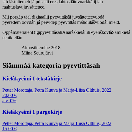
lah iästuttemeh já pdf- tâi eres lahtostiätuvuárkká ij lah
rááhtuslávt juvsâttettee.
Mij porgâp tääl digitaallij pyevtittâsâi juvsâttetteevuođâ
pyeredem oovdân já peividep pyevtittâs máhđulâšvuođâi mield.
Oppâmaterialeh
Digipyevtittâsah
Anarâškielâliih
Vyeliškovlâ
Sämikielâ
eenikiellân
Almostittemihe 2018
Miina Seurujärvi
Siämmáá kategoria pyevtittâsah
Kielâkyeimi I tekstâkirje
Petter Morottaja, Petra Kuuva ja Marja-Liisa Olthuis, 2022
20,00
€
alv. 0%
Kielâkyeimi I pargokirje
Petter Morottaja, Petra Kuuva ja Marja-Liisa Olthuis, 2022
15,00
€