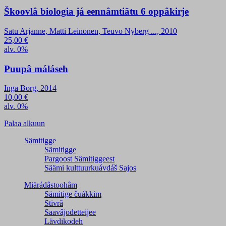
Škoovlâ biologia já eennâmtiätu 6 oppâkirje
Satu Arjanne, Matti Leinonen, Teuvo Nyberg ..., 2010
25,00
€
alv. 0%
Puupâ máláseh
Inga Borg, 2014
10,00
€
alv. 0%
Palaa alkuun
Sämitigge
Sämitigge
Pargoost Sämitiggeest
Säämi kulttuurkuávdáš Sajos
Miärádâstoohâm
Sämitige čuákkim
Stivrâ
Saavâjođetteijee
Lävdikodeh