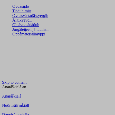
Ovdâsijđo
Tiäđuh mist
Ovdâsvástádâssyergih
Äigikyevdil
Ohtâvuotâtiäđuh
Jurgâleijeeh já tuulhah
Oppâmaterialkävppi
Skip to content
Anarâškielâ
an
Anarâškielâ
Nuõrttsääʹmǩiõll
Davvisámegiella