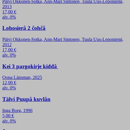
Päivi Okkonen-Sotka, Ann-Mari Sintonen, Tuula Uus-Leponiemi,
2013
17,00
€
alv. 0%
Lohosierâ 2 čohčâ
Päivi Okkonen-Sotka, Ann-Mari Sintonen, Tuula Uus-Leponiemi,
2012
17,00
€
alv. 0%
Kei 3 pargokirje kiđđâ
Oona Länsman, 2025
12,00
€
alv. 0%
Tälvi Puupâ kuvlân
Inga Borg, 1996
5,00
€
alv. 0%