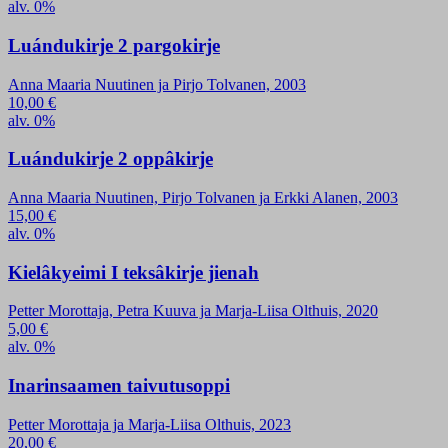
alv. 0%
Luándukirje 2 pargokirje
Anna Maaria Nuutinen ja Pirjo Tolvanen, 2003
10,00
€
alv. 0%
Luándukirje 2 oppâkirje
Anna Maaria Nuutinen, Pirjo Tolvanen ja Erkki Alanen, 2003
15,00
€
alv. 0%
Kielâkyeimi I teksâkirje jienah
Petter Morottaja, Petra Kuuva ja Marja-Liisa Olthuis, 2020
5,00
€
alv. 0%
Inarinsaamen taivutusoppi
Petter Morottaja ja Marja-Liisa Olthuis, 2023
20,00
€