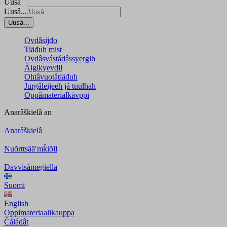
Uusâ
Uusâ...
Uusâ...
Ovdâsijđo
Tiäđuh mist
Ovdâsvástádâssyergih
Äigikyevdil
Ohtâvuotâtiäđuh
Jurgâleijeeh já tuulhah
Oppâmaterialkävppi
Anarâškielâ
an
Anarâškielâ
Nuõrttsääʹmǩiõll
Davvisámegiella
Suomi
English
Oppimateriaalikauppa
Čáládât