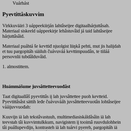
quantity
Vuárhást
Pyevtittâskuvvim
Virkkuvääri 3 uáppeekiirján lahtâseijee digitaalhárjuttâsah.
Materiaal siskeeld uáppeekirje lehâstuvâid já taid lahtâseijee
hárjuttâsâid.
Materiaal puáhtá še kevttiđ njuolgist liiŋkâ pehti, mut jis halijdah
et tuu pargopitáh siäiluh čuávuváá kevttimpuudân, te tiiláá
persovnlii tubdâlduvâid.
1. almostittem.
Huámmášume juvsâttetteevuođâst
Taat digitaallâš pyevtittâs ij lah juvsâttettee puoh kevtteid.
Pyevtittâsâst sättih leđe čuávuvááh juvsâttetteevuotân lohtâseijee
vááijuvvuođah:
Kuuvijn iä lah tekstâvastuuh, multimediasiskáldâsâin iä lah
teevstah tâi kuvvimtulkkum, navigistem ij tooimâ ruuvdulohhein
tâi puállupevdijn, kontrasteh iä lah tuárvi pyereh, pargopitáh iä