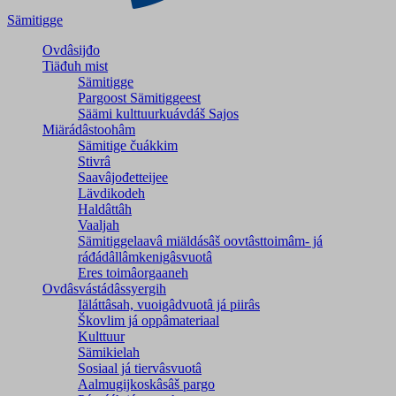
Sämitigge
Ovdâsijđo
Tiäđuh mist
Sämitigge
Pargoost Sämitiggeest
Säämi kulttuurkuávdáš Sajos
Miärádâstoohâm
Sämitige čuákkim
Stivrâ
Saavâjođetteijee
Lävdikodeh
Haldâttâh
Vaaljah
Sämitiggelaavâ miäldásâš oovtâsttoimâm- já
ráđádâllâmkenigâsvuotâ
Eres toimâorgaaneh
Ovdâsvástádâssyergih
Iäláttâsah, vuoigâdvuotâ já piirâs
Škovlim já oppâmateriaal
Kulttuur
Sämikielah
Sosiaal já tiervâsvuotâ
Aalmugijkoskâsâš pargo