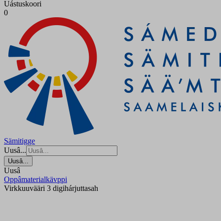
Uástuskoori
0
Sämitigge
Uusâ...
Uusâ...
Uusâ
Oppâmaterialkävppi
Virkkuuvääri 3 digihárjuttasah