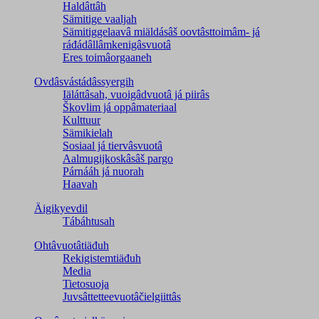
Haldâttâh
Sämitige vaaljah
Sämitiggelaavâ miäldásâš oovtâsttoimâm- já
ráđádâllâmkenigâsvuotâ
Eres toimâorgaaneh
Ovdâsvástádâssyergih
Iäláttâsah, vuoigâdvuotâ já piirâs
Škovlim já oppâmateriaal
Kulttuur
Sämikielah
Sosiaal já tiervâsvuotâ
Aalmugijkoskâsâš pargo
Párnááh já nuorah
Haavah
Äigikyevdil
Tábáhtusah
Ohtâvuotâtiäđuh
Rekigistemtiäđuh
Media
Tietosuoja
Juvsâttetteevuotâčielgiittâs