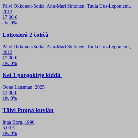
Päivi Okkonen-Sotka, Ann-Mari Sintonen, Tuula Uus-Leponiemi,
2013
17,00
€
alv. 0%
Lohosierâ 2 čohčâ
Päivi Okkonen-Sotka, Ann-Mari Sintonen, Tuula Uus-Leponiemi,
2012
17,00
€
alv. 0%
Kei 3 pargokirje kiđđâ
Oona Länsman, 2025
12,00
€
alv. 0%
Tälvi Puupâ kuvlân
Inga Borg, 1996
5,00
€
alv. 0%