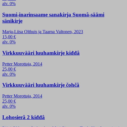
alv. 0%
Suomi-inarinsaame sanakirja Suomâ-säämi
sänikirje
Marja-Liisa Olthuis ja Taarna Valtonen, 2023
15,00
€
alv. 0%
Virkkuuvääri luuhamkirje kiđđâ
Petter Morottaja, 2014
25,00
€
alv. 0%
Virkkuuvääri luuhamkirje čohčâ
Petter Morottaja, 2014
25,00
€
alv. 0%
Lohosierâ 2 kiđđâ