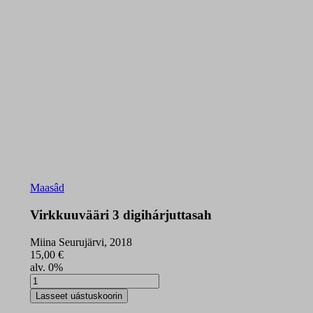
Maasâd
Virkkuuvääri 3 digihárjuttasah
Miina Seurujärvi, 2018
15,00
€
alv. 0%
Virkkuuvääri
3
Lasseet uástuskoorin
digihárjuttasah