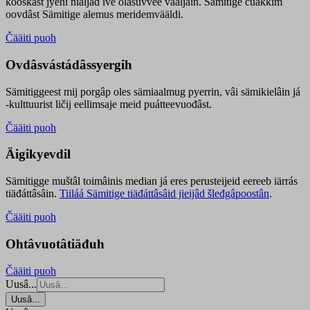
kooskâst jyehi niäljád ive olášuvvee vaaljâin. Sämitige čuákkim
oovdâst Sämitige alemus meridemvääldi.
Čääiti puoh
Ovdâsvástádâssyergih
Sämitiggeest mij porgâp oles sämiaalmug pyerrin, vâi sämikielâin já
-kulttuurist ličij eellimsaje meid puátteevuođâst.
Čääiti puoh
Äigikyevdil
Sämitigge muštâl toimâinis median já eres perusteijeid eereeb iärrás
tiäđáttâsâin.
Tiiláá Sämitige tiäđáttâsâid jieijâd šleđgâpoostân
.
Čääiti puoh
Ohtâvuotâtiäđuh
Čääiti puoh
Uusâ...
Uusâ...