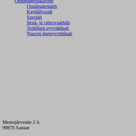
Oppâmaterialkävppi
Oppâmaterialeh
Kirjálâšvuotâ
Speelah
Jienâ- já videovuárháh
Teddilum pyevtittâsah
Nuuvtá digipyevtittâsah
Menesjärventie 2 A
99870 Aanaar