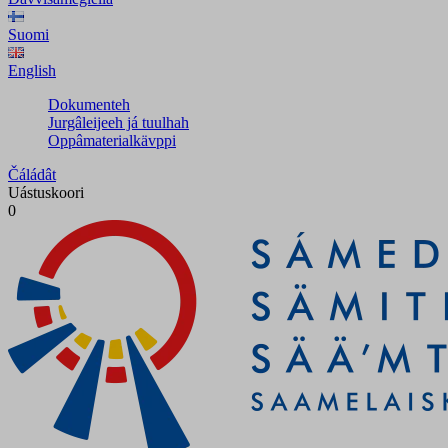
Suomi
English
Dokumenteh
Jurgâleijeeh já tuulhah
Oppâmaterialkävppi
Čáládât
Uástuskoori
0