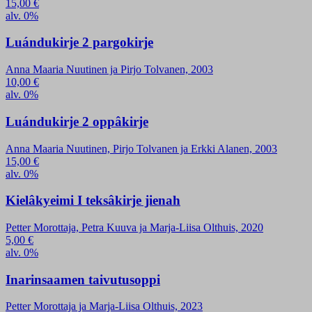
15,00
€
alv. 0%
Luándukirje 2 pargokirje
Anna Maaria Nuutinen ja Pirjo Tolvanen, 2003
10,00
€
alv. 0%
Luándukirje 2 oppâkirje
Anna Maaria Nuutinen, Pirjo Tolvanen ja Erkki Alanen, 2003
15,00
€
alv. 0%
Kielâkyeimi I teksâkirje jienah
Petter Morottaja, Petra Kuuva ja Marja-Liisa Olthuis, 2020
5,00
€
alv. 0%
Inarinsaamen taivutusoppi
Petter Morottaja ja Marja-Liisa Olthuis, 2023