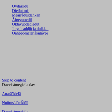
Ovdasiidu
Dieđut mis
Mearrádusdahkan
Áigeguovdil
Oktavuođadieđut
Jorgaleaddjit ja dulkkat
Oahppomateriálagávpi
Skip to content
Davvisámegiella
dav
Anarâškielâ
Nuõrttsääʹmǩiõll
Davvisámegiella