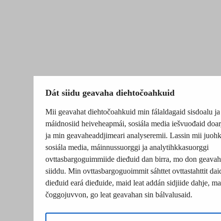
Dát siidu geavaha diehtočoahkuid
Mii geavahat diehtočoahkuid min fálaldagaid sisdoalu ja
máidnosiid heiveheapmái, sosiála media iešvuođaid doar
ja min geavaheaddjimeari analyseremii. Lassin mii juohk
sosiála media, máinnussuorggi ja analytihkkasuorggi
ovttasbargoguimmiide dieđuid dan birra, mo don geavah
siiddu. Min ovttasbargoguoimmit sáhttet ovttastahttit dai
dieđuid eará dieđuide, maid leat addán sidjiide dahje, mat
čoggojuvvon, go leat geavahan sin bálvalusaid.