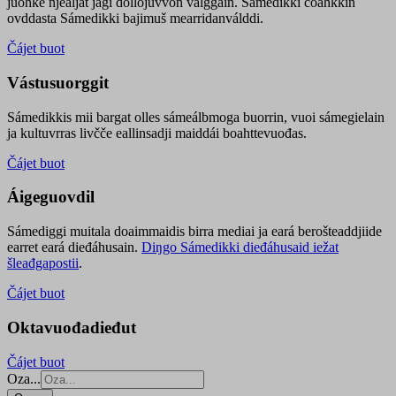
juohke njealját jagi dollojuvvon válggain. Sámedikki čoahkkin
ovddasta Sámedikki bajimuš mearridanválddi.
Čájet buot
Vástusuorggit
Sámedikkis mii bargat olles sámeálbmoga buorrin, vuoi sámegielain
ja kultuvrras livčče eallinsadji maiddái boahttevuođas.
Čájet buot
Áigeguovdil
Sámediggi muitala doaimmaidis birra mediai ja eará berošteaddjiide
earret eará dieđáhusain.
Diŋgo Sámedikki dieđáhusaid iežat
šleađgapostii
.
Čájet buot
Oktavuođadieđut
Čájet buot
Oza...