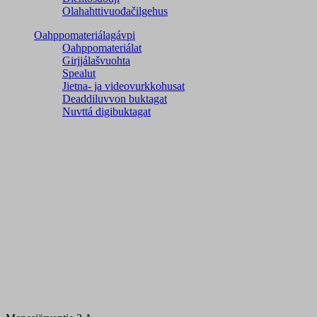
Olahahttivuođačilgehus
Oahppomateriálagávpi
Oahppomateriálat
Girjjálašvuohta
Spealut
Jietna- ja videovurkkohusat
Deaddiluvvon buktagat
Nuvttá digibuktagat