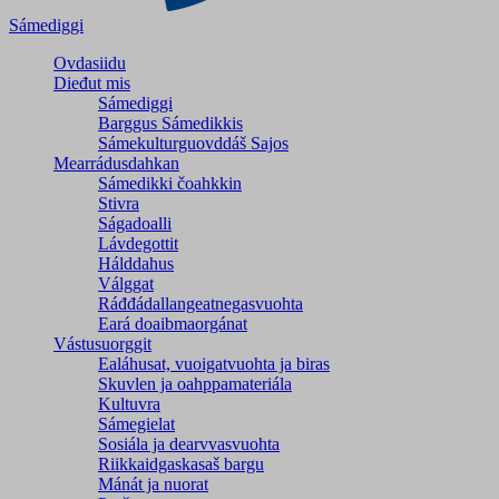
Sámediggi
Ovdasiidu
Dieđut mis
Sámediggi
Barggus Sámedikkis
Sámekulturguovddáš Sajos
Mearrádusdahkan
Sámedikki čoahkkin
Stivra
Ságadoalli
Lávdegottit
Hálddahus
Válggat
Ráđđádallangeatnegas­vuohta
Eará doaibmaorgánat
Vástusuorggit
Ealáhusat, vuoigatvuohta ja biras
Skuvlen ja oahppamateriála
Kultuvra
Sámegielat
Sosiála ja dearvvasvuohta
Riikkaidgaskasaš bargu
Mánát ja nuorat