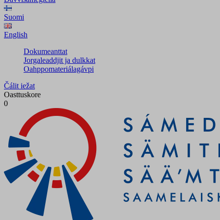
Suomi
English
Dokumeanttat
Jorgaleaddjit ja dulkkat
Oahppomateriálagávpi
Čálit iežat
Oasttuskore
0