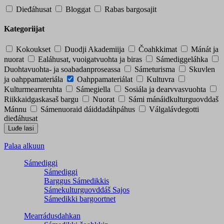
Dieđáhusat
Bloggat
Rabas bargosajit
Kategoriijat
Kokoukset
Duodji Akademiija
Čoahkkimat
Mánát ja
nuorat
Ealáhusat, vuoigatvuohta ja biras
Sámediggeláhka
Duohtavuohta- ja soabadanproseassa
Sámeturisma
Skuvlen
ja oahppamateriála
Oahppamateriálat
Kultuvra
Kulturmearreruhta
Sámegiella
Sosiála ja dearvvasvuohta
Riikkaidgaskasaš bargu
Nuorat
Sámi mánáidkulturguovddaš
Mánnu
Sámenuoraid dáiddadáhpáhus
Válgalávdegotti
dieđáhusat
Palaa alkuun
Sámediggi
Sámediggi
Barggus Sámedikkis
Sámekulturguovddáš Sajos
Sámedikki bargoortnet
Mearrádusdahkan