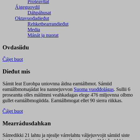
Prošeavttat
Áigeguovdil
Dáhpáhusat
Oktavuođadieđut
Rehketbearrandieđut
Media
Mánát ja nuorat
Ovdasiidu
Čájet buot
Dieđut mis
Sámit leat Eurohpa uniovnna áidna eamiálbmot. Sámiid
eamiálbmotsajádat lea nannejuvvon
Suoma vuođđolágas
. Sullii 6
proseantta olles máilmmi veahkadagas elege 476 miljovnna olbmo
gullet eamiálbmogiidda. Eamiálbmogat ellet 90 sierra riikkas.
Čájet buot
Mearrádusdahkan
Sámedikki 21 lahtu ja njealje várrelahtu váljejuvvojit sámiid siste