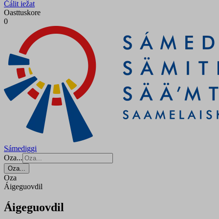
Čálit iežat
Oasttuskore
0
Sámediggi
Oza...
Oza...
Oza
Áigeguovdil
Áigeguovdil