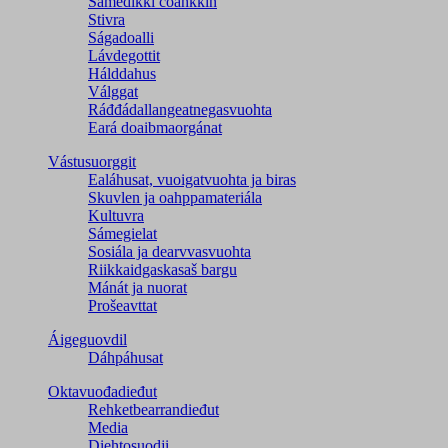
Sámedikki čoahkkin
Stivra
Ságadoalli
Lávdegottit
Hálddahus
Válggat
Ráđđádallangeatnegas­vuohta
Eará doaibmaorgánat
Vástusuorggit
Ealáhusat, vuoigatvuohta ja biras
Skuvlen ja oahppamateriála
Kultuvra
Sámegielat
Sosiála ja dearvvasvuohta
Riikkaidgaskasaš bargu
Mánát ja nuorat
Prošeavttat
Áigeguovdil
Dáhpáhusat
Oktavuođadieđut
Rehketbearrandieđut
Media
Diehtosuodji