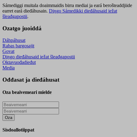
Sámediggi muitala doaimmaidis birra mediai ja eará berošteaddjiide
earret eará dieđáhusain.
Diŋgo Sámedikki dieđáhusaid iežat
šleađgapostii
.
Ozatgo juoiddá
Dáhpáhusat
Rabas bargosajit
Govat
Diŋgo dieđáhusaid iežat šleađgapostii
Oktavuođadieđut
Media
Ođđasat ja dieđáhusat
Oza beaivemeari mielde
Oza
Sisdoallotiippat