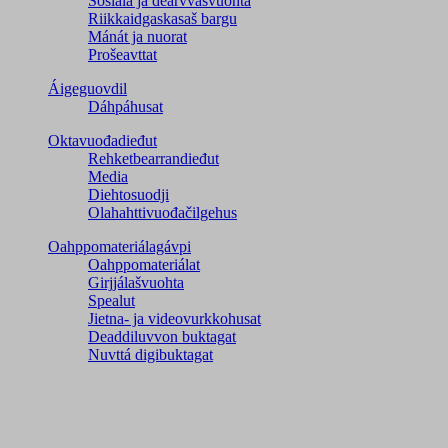
Sosiála ja dearvvasvuohta
Riikkaidgaskasaš bargu
Mánát ja nuorat
Prošeavttat
Áigeguovdil
Dáhpáhusat
Oktavuođadieđut
Rehketbearrandieđut
Media
Diehtosuodji
Olahahttivuođačilgehus
Oahppomateriálagávpi
Oahppomateriálat
Girjjálašvuohta
Spealut
Jietna- ja videovurkkohusat
Deaddiluvvon buktagat
Nuvttá digibuktagat