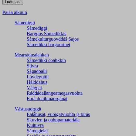
Palaa alkuun
Sámediggi
Sámediggi
Barggus Sámedikkis
Sámekulturguovddáš Sajos
Sámedikki bargoortnet
Mearrádusdahkan
Sámedikki čoahkkin
Stivra
Ságadoalli
Lávdegottit
Hálddahus
Válggat
Ráđđádallangeatnegas­vuohta
Eará doaibmaorgánat
Vástusuorggit
Ealáhusat, vuoigatvuohta ja biras
Skuvlen ja oahppamateriála
Kultuvra
Sámegielat