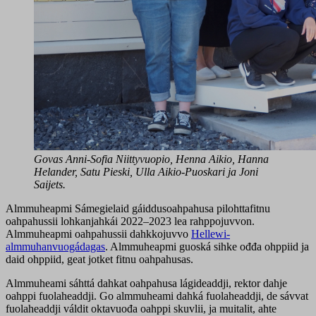
Govas Anni-Sofia Niittyvuopio, Henna Aikio, Hanna
Helander, Satu Pieski, Ulla Aikio-Puoskari ja Joni
Saijets.
Almmuheapmi Sámegielaid gáiddusoahpahusa pilohttafitnu
oahpahussii lohkanjahkái 2022–2023 lea rahppojuvvon.
Almmuheapmi oahpahussii dahkkojuvvo
Hellewi-
almmuhanvuogádagas
. Almmuheapmi guoská sihke ođđa ohppiid ja
daid ohppiid, geat jotket fitnu oahpahusas.
Almmuheami sáhttá dahkat oahpahusa lágideaddji, rektor dahje
oahppi fuolaheaddji. Go almmuheami dahká fuolaheaddji, de sávvat
fuolaheaddji váldit oktavuođa oahppi skuvlii, ja muitalit, ahte