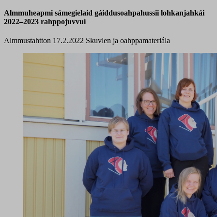
Almmuheapmi sámegielaid gáiddusoahpahussii lohkanjahkái
2022–2023 rahppojuvvui
Almmustahtton 17.2.2022
Skuvlen ja oahppamateriála