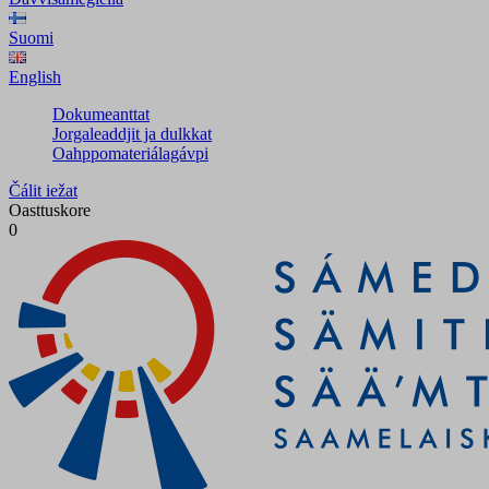
Suomi
English
Dokumeanttat
Jorgaleaddjit ja dulkkat
Oahppomateriálagávpi
Čálit iežat
Oasttuskore
0