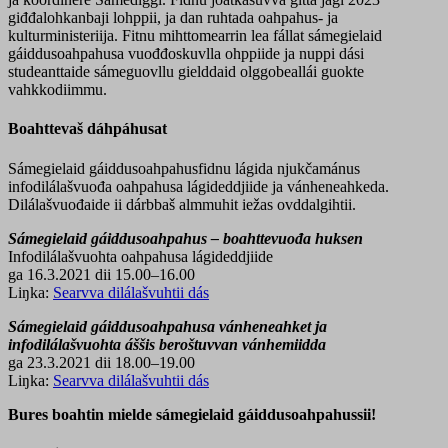
giđđalohkanbaji lohppii, ja dan ruhtada oahpahus- ja
kulturministeriija. Fitnu mihttomearrin lea fállat sámegielaid
gáiddusoahpahusa vuođđoskuvlla ohppiide ja nuppi dási
studeanttaide sámeguovllu gielddaid olggobeallái guokte
vahkkodiimmu.
Boahttevaš dáhpáhusat
Sámegielaid gáiddusoahpahusfidnu lágida njukčamánus
infodilálašvuođa oahpahusa lágideddjiide ja vánheneahkeda.
Dilálašvuođaide ii dárbbaš almmuhit iežas ovddalgihtii.
Sámegielaid gáiddusoahpahus – boahttevuođa huksen
Infodilálašvuohta oahpahusa lágideddjiide
ga 16.3.2021 dii 15.00–16.00
Liŋka:
Searvva dilálašvuhtii dás
Sámegielaid gáiddusoahpahusa vánheneahket ja
infodilálašvuohta áššis beroštuvvan vánhemiidda
ga 23.3.2021 dii 18.00–19.00
Liŋka:
Searvva dilálašvuhtii dás
Bures boahtin mielde sámegielaid gáiddusoahpahussii!