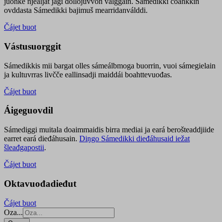
juohke njealját jagi dollojuvvon válggain. Sámedikki čoahkkin
ovddasta Sámedikki bajimuš mearridanválddi.
Čájet buot
Vástusuorggit
Sámedikkis mii bargat olles sámeálbmoga buorrin, vuoi sámegielain
ja kultuvrras livčče eallinsadji maiddái boahttevuođas.
Čájet buot
Áigeguovdil
Sámediggi muitala doaimmaidis birra mediai ja eará berošteaddjiide
earret eará dieđáhusain.
Diŋgo Sámedikki dieđáhusaid iežat
šleađgapostii
.
Čájet buot
Oktavuođadieđut
Čájet buot
Oza...