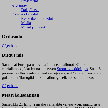
Prošeavttat
Áigeguovdil
Dáhpáhusat
Oktavuođadieđut
Rehketbearrandieđut
Media
Mánát ja nuorat
Ovdasiidu
Čájet buot
Dieđut mis
Sámit leat Eurohpa uniovnna áidna eamiálbmot. Sámiid
eamiálbmotsajádat lea nannejuvvon
Suoma vuođđolágas
. Sullii 6
proseantta olles máilmmi veahkadagas elege 476 miljovnna olbmo
gullet eamiálbmogiidda. Eamiálbmogat ellet 90 sierra riikkas.
Čájet buot
Mearrádusdahkan
Sámedikki 21 lahtu ja njealje várrelahtu váljejuvvojit sámiid siste