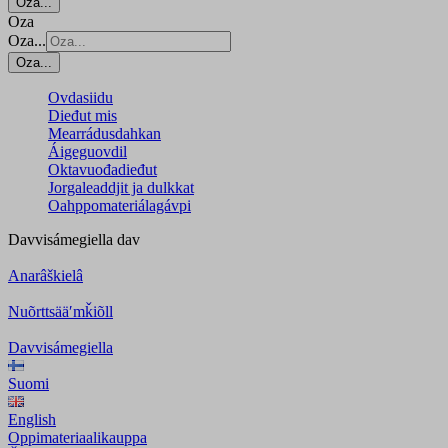
Oza...
Oza
Oza...
Oza...
Ovdasiidu
Dieđut mis
Mearrádusdahkan
Áigeguovdil
Oktavuođadieđut
Jorgaleaddjit ja dulkkat
Oahppomateriálagávpi
Davvisámegiella
dav
Anarâškielâ
Nuõrttsääʹmǩiõll
Davvisámegiella
Suomi
English
Oppimateriaalikauppa