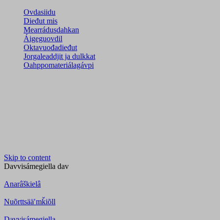
Ovdasiidu
Dieđut mis
Mearrádusdahkan
Áigeguovdil
Oktavuođadieđut
Jorgaleaddjit ja dulkkat
Oahppomateriálagávpi
Skip to content
Davvisámegiella
dav
Anarâškielâ
Nuõrttsääʹmǩiõll
Davvisámegiella