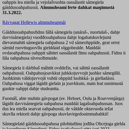
oahppis lea miella ja vejolašvuohta oassálastit sámegiela
gáiddusoahpahussii.
Almmuheami ferte dahkat maŋimustá
31.3.2022.
Rávvagat Hellewis almmuheapmái
Gáiddusoahpahusfidnu fállá sámegiela (anáraš-, nuortalaš-, dahje
davvisámegiela) vuođđooahpahusa dahje logahatskuvlejumi
dievasmahtti sámegiela oahpahusa 2 vd sámeohppiide, geat orrot
sámiid ruovttuguovllu gielddaid olggobealde. Maiddái
ovdaoahpahusa oahppit sáhttet oassálastit fitnu oahpahussii. Fidnu ii
fála oahpahusa rávesolbmuide.
Sámegiela ii dárbbaš máhttit ovddežis, vai sáhttá oassálastit
oahpahussii. Oahpahusjoavkkut juhkkojuvvojit juohke sámegillii.
Juohkimis váldojuvvojit vuhtii ohppiid luohkká- ja gielladássi.
Oahpahusa viggat lágidit gielain ja joavkkuin, main leat unnimustá
guokte oahppi dahje studeantta.
Fuomáš, ahte muhtin gávpogat (ee. Helsset, Oulu ja Roavvenjárga)
lágidit davvisámegiela oahpahusa maiddái lagašoahpahussan. Juos
dus lea miella searvat oahpahussii, de váldde oktavuođa iežat
skuvlla rektorii dahje gávpoga skuvlavirgedoaimmahahkii!
Sámegielaid gáiddusoahpahusa pilohttafitnu jođiha Ohcejoga gielda
ja koordinere Sámediggi. Fidnu joatkašuvvá gitta jagi 2023