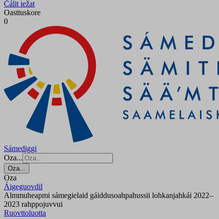
Čálit iežat
Oasttuskore
0
Sámediggi
Oza...
Oza...
Oza
Áigeguovdil
Almmuheapmi sámegielaid gáiddusoahpahussii lohkanjahkái 2022–
2023 rahppojuvvui
Ruovttoluotta