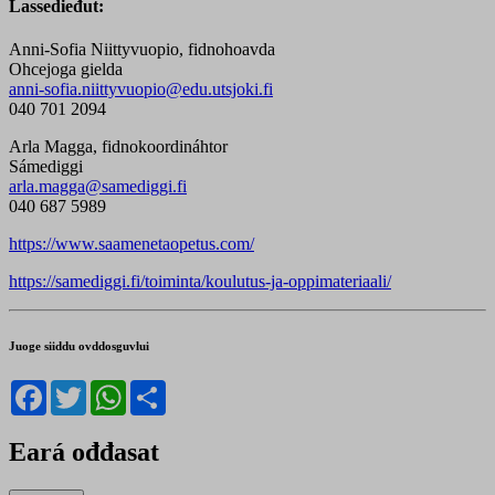
Lassedieđut:
Anni-Sofia Niittyvuopio, fidnohoavda
Ohcejoga gielda
anni-sofia.niittyvuopio@edu.utsjoki.fi
040 701 2094
Arla Magga, fidnokoordináhtor
Sámediggi
arla.magga@samediggi.fi
040 687 5989
https://www.saamenetaopetus.com/
https://samediggi.fi/toiminta/koulutus-ja-oppimateriaali/
Juoge siiddu ovddosguvlui
Facebook
Twitter
WhatsApp
Share
Eará ođđasat