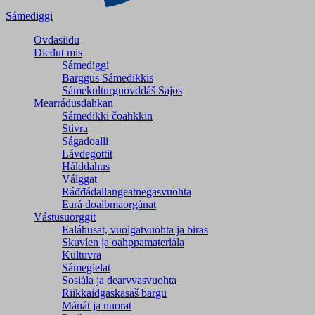
Sámediggi
Ovdasiidu
Dieđut mis
Sámediggi
Barggus Sámedikkis
Sámekulturguovddáš Sajos
Mearrádusdahkan
Sámedikki čoahkkin
Stivra
Ságadoalli
Lávdegottit
Hálddahus
Válggat
Ráđđádallangeatnegas­vuohta
Eará doaibmaorgánat
Vástusuorggit
Ealáhusat, vuoigatvuohta ja biras
Skuvlen ja oahppamateriála
Kultuvra
Sámegielat
Sosiála ja dearvvasvuohta
Riikkaidgaskasaš bargu
Mánát ja nuorat