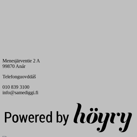
Menesjärventie 2 A
99870 Anár
Telefonguovddáš
010 839 3100
info@samediggi.fi
Digi- ja mainostoimisto Höyry Rovaniemi ja Oulu