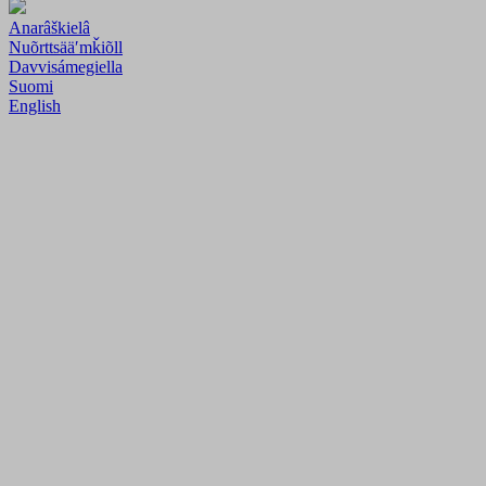
Anarâškielâ
Nuõrttsääʹmǩiõll
Davvisámegiella
Suomi
English