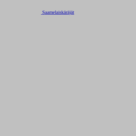
Saamelaiskäräjät