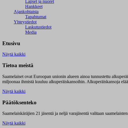
Lapset ja nuoret
Hankkeet
Ajankohtaista
Tapahtumat
Yhteystiedot
Laskutustiedot
Media
Etusivu
Näytä kaikki
Tietoa meistä
Saamelaiset ovat Euroopan unionin alueen ainoa tunnustettu alkuperä
miljoonaa ihmistä kuuluu alkuperäiskansoihin. Alkuperäiskansoja elää 9
Näytä kaikki
Päätöksenteko
Saamelaiskäräjien 21 jäsentä ja neljä varajäsentä valitaan saamelaiste
Näytä kaikki