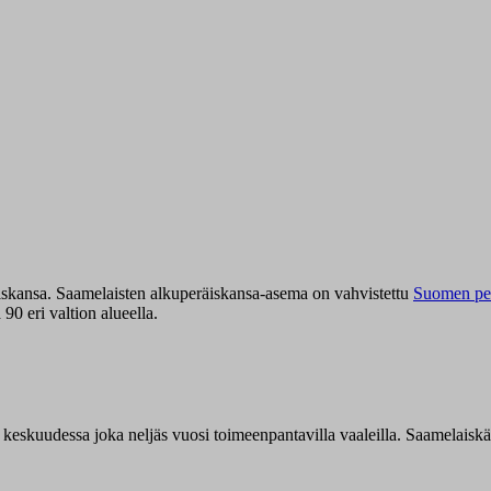
iskansa. Saamelaisten alkuperäiskansa-asema on vahvistettu
Suomen per
0 eri valtion alueella.
n keskuudessa joka neljäs vuosi toimeenpantavilla vaaleilla. Saamelaisk