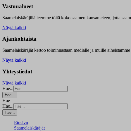
Vastuualueet
Saamelaiskäräjillä t
eemme töitä koko saamen kansan eteen, jotta saamen 
Näytä kaikki
Ajankohtaista
Saamelaiskäräjät kertoo toiminnastaan medialle ja muille aiheistamme 
Näytä kaikki
Yhteystiedot
Näytä kaikki
Hae...
Hae...
Hae
Hae...
Hae...
Etusivu
Saamelaiskäräjät