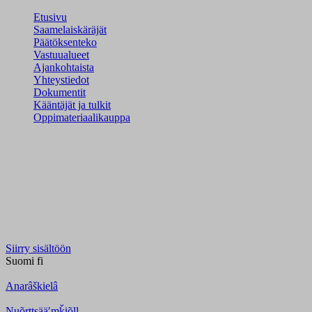
Etusivu
Saamelaiskäräjät
Päätöksenteko
Vastuualueet
Ajankohtaista
Yhteystiedot
Dokumentit
Kääntäjät ja tulkit
Oppimateriaalikauppa
Siirry sisältöön
Suomi
fi
Anarâškielâ
Nuõrttsääʹmǩiõll