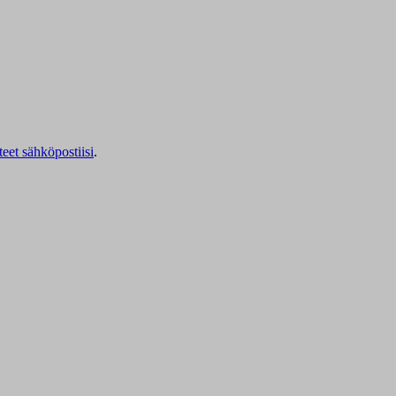
teet sähköpostiisi
.