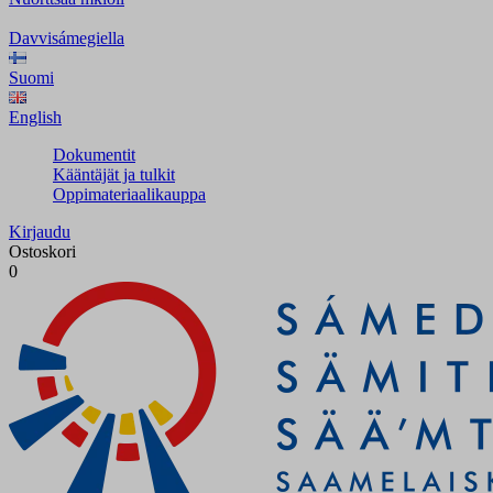
Davvisámegiella
Suomi
English
Dokumentit
Kääntäjät ja tulkit
Oppimateriaalikauppa
Kirjaudu
Ostoskori
0