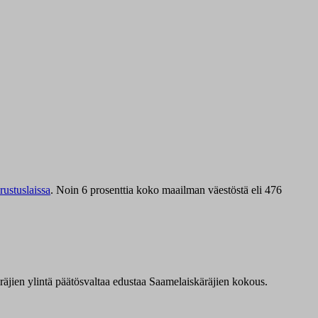
ustuslaissa
.
Noin 6 prosenttia koko maailman väestöstä eli 476
äräjien ylintä päätösvaltaa edustaa Saamelaiskäräjien kokous.