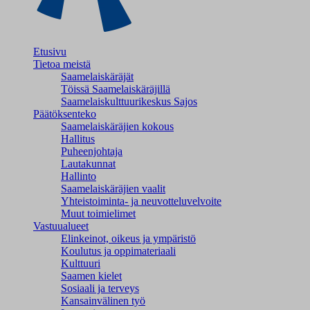
Etusivu
Tietoa meistä
Saamelaiskäräjät
Töissä Saamelaiskäräjillä
Saamelaiskulttuuri­keskus Sajos
Päätöksenteko
Saamelaiskäräjien kokous
Hallitus
Puheenjohtaja
Lautakunnat
Hallinto
Saamelaiskäräjien vaalit
Yhteistoiminta- ja neuvotteluvelvoite
Muut toimielimet
Vastuualueet
Elinkeinot, oikeus ja ympäristö
Koulutus ja oppimateriaali
Kulttuuri
Saamen kielet
Sosiaali ja terveys
Kansainvälinen työ