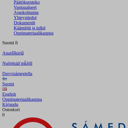
Päätöksenteko
Vastuualueet
Ajankohtaista
Yhteystiedot
Dokumentit
Kääntäjät ja tulkit
Oppimateriaalikauppa
Suomi
fi
Anarâškielâ
Nuõrttsääʹmǩiõll
Davvisámegiella
Suomi
English
Oppimateriaalikauppa
Kirjaudu
Ostoskori
0