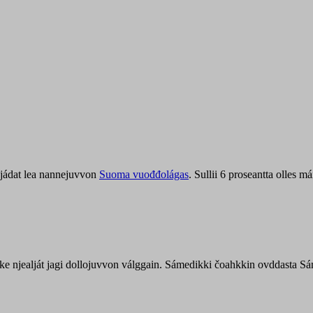
jádat lea nannejuvvon
Suoma vuođđolágas
. Sullii 6 proseantta olles
uohke njealját jagi dollojuvvon válggain. Sámedikki čoahkkin ovddasta 