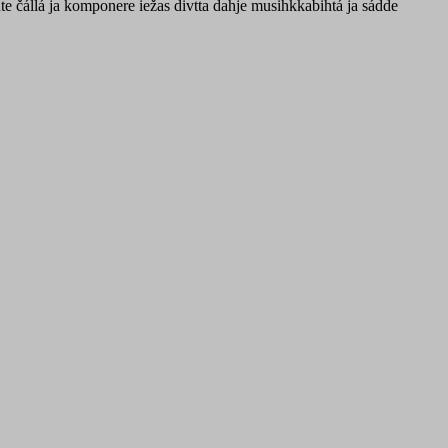
hte čállá ja komponere iežas divtta dahje musihkkabihtá ja sádde