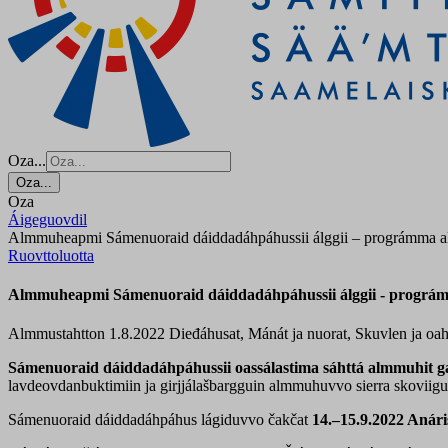
Oza...
Oza...
Oza
Áigeguovdil
Almmuheapmi Sámenuoraid dáiddadáhpáhussii álggii – prográmma
Ruovttoluotta
Almmuheapmi Sámenuoraid dáiddadáhpáhussii álggii - progr
Almmustahtton 1.8.2022
Dieđáhusat, Mánát ja nuorat, Skuvlen ja o
Sámenuoraid dáiddadáhpáhussii oassálastima sáhttá almmuhit ga
lavdeovdanbuktimiin ja girjjálašbargguin almmuhuvvo sierra skoviigu
Sámenuoraid dáiddadáhpáhus lágiduvvo čakčat
14.–15.9.2022 Anári