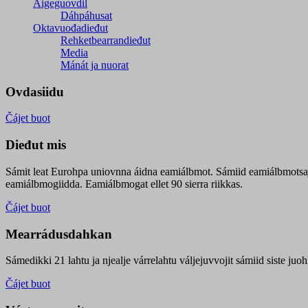
Áigeguovdil
Dáhpáhusat
Oktavuođadieđut
Rehketbearrandieđut
Media
Mánát ja nuorat
Ovdasiidu
Čájet buot
Dieđut mis
Sámit leat Eurohpa uniovnna áidna eamiálbmot. Sámiid eamiálbmotsa
eamiálbmogiidda. Eamiálbmogat ellet 90 sierra riikkas.
Čájet buot
Mearrádusdahkan
Sámedikki 21 lahtu ja njealje várrelahtu váljejuvvojit sámiid siste j
Čájet buot