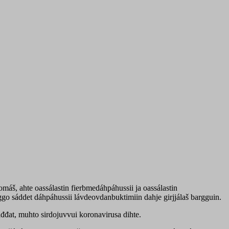
áš, ahte oassálastin fierbmedáhpáhussii ja oassálastin
go sáddet dáhpáhussii lávdeovdanbuktimiin dahje girjjálaš bargguin.
đđat, muhto sirdojuvvui koronavirusa dihte.