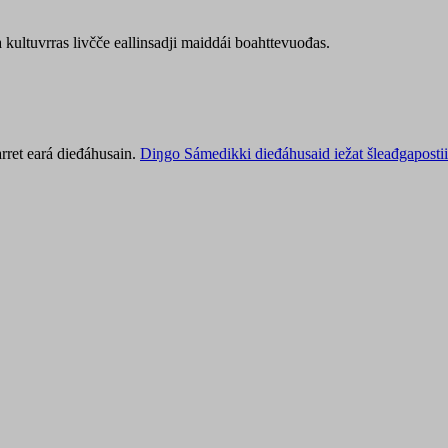
kultuvrras livčče eallinsadji maiddái boahttevuođas.
rret eará dieđáhusain.
Diŋgo Sámedikki dieđáhusaid iežat šleađgapostii