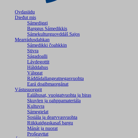
Ovdasiidu
Dieđut mis
Sámediggi
Barggus Sámedikkis
Sámekulturguovddáš Sajos
Mearrádusdahkan
Sámedikki čoahkkin
Stivra
Ságadoalli
Lávdegottit
Hálddahus
Válggat
Ráđđádallangeatnegas­vuohta
Eará doaibmaorgánat
Vástusuorggit
Ealáhusat, vuoigatvuohta ja biras
Skuvlen ja oahppamateriála
Kultuvra
Sámegielat
Sosiála ja dearvvasvuohta
Riikkaidgaskasaš bargu
Mánát ja nuorat
Prošeavttat