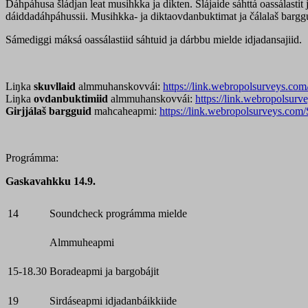
Dáhpáhusa šládjan leat musihkka ja dikten. Šlájaide sáhttá oassálasti
dáiddadáhpáhussii. Musihkka- ja diktaovdanbuktimat ja čálalaš barggut
Sámediggi máksá oassálastiid sáhtuid ja dárbbu mielde idjadansajiid.
Liŋka
skuvllaid
almmuhanskovvái:
https://link.webropolsurveys.
Liŋka
ovdanbuktimiid
almmuhanskovvái:
https://link.webropols
Girjjálaš bargguid
mahcaheapmi:
https://link.webropolsurveys.
Prográmma:
Gaskavahkku 14.9.
14
Soundcheck prográmma mielde
Almmuheapmi
15-18.30
Boradeapmi ja bargobájit
19
Sirdáseapmi idjadanbáikkiide