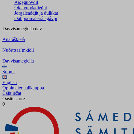
Áigeguovdil
Oktavuođadieđut
Jorgaleaddjit ja dulkkat
Oahppomateriálagávpi
Davvisámegiella
dav
Anarâškielâ
Nuõrttsääʹmǩiõll
Davvisámegiella
Suomi
English
Oppimateriaalikauppa
Čálit iežat
Oasttuskore
0