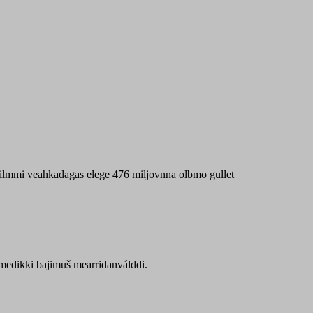
 máilmmi veahkadagas elege 476 miljovnna olbmo gullet
Sámedikki bajimuš mearridanválddi.