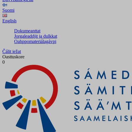
Suomi
English
Dokumeanttat
Jorgaleaddjit ja dulkkat
Oahppomateriálagávpi
Čálit iežat
Oasttuskore
0