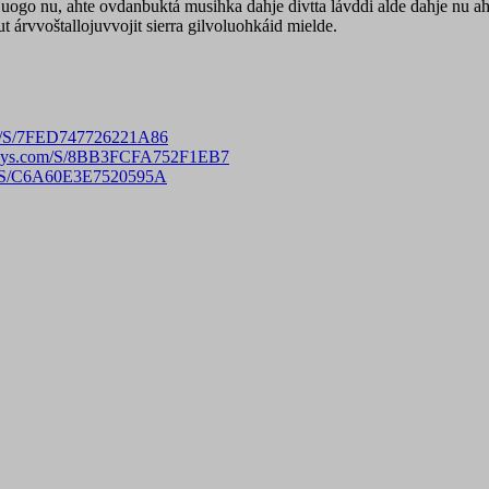
t juogo nu, ahte ovdanbuktá musihka dahje divtta lávddi alde dahje nu a
 árvvoštallojuvvojit sierra gilvoluohkáid mielde.
com/S/7FED747726221A86
urveys.com/S/8BB3FCFA752F1EB7
com/S/C6A60E3E7520595A