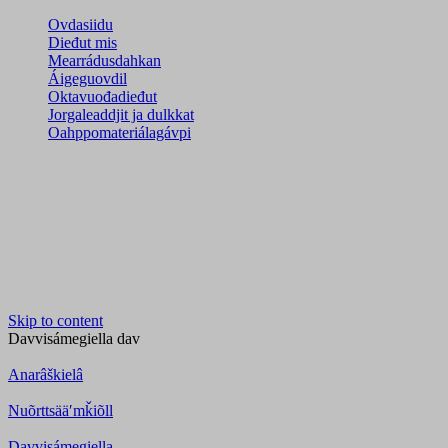
Ovdasiidu
Dieđut mis
Mearrádusdahkan
Áigeguovdil
Oktavuođadieđut
Jorgaleaddjit ja dulkkat
Oahppomateriálagávpi
Skip to content
Davvisámegiella
dav
Anarâškielâ
Nuõrttsääʹmǩiõll
Davvisámegiella