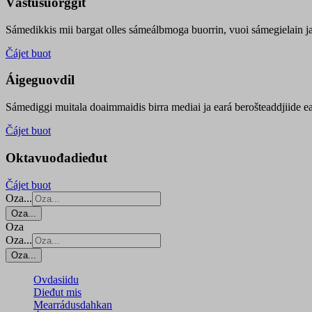
Vástusuorggit
Sámedikkis mii bargat olles sámeálbmoga buorrin, vuoi sámegielain ja 
Čájet buot
Áigeguovdil
Sámediggi muitala doaimmaidis birra mediai ja eará berošteaddjiide ea
Čájet buot
Oktavuođadieđut
Čájet buot
Oza...
Oza...
Oza
Oza...
Oza...
Ovdasiidu
Dieđut mis
Mearrádusdahkan