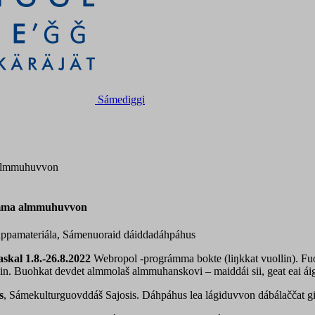
Sámediggi
 almmuhuvvon
ámma almmuhuvvon
ahppamateriála, Sámenuoraid dáiddadáhpáhus
skal 1.8.-26.8.2022
Webropol -prográmma bokte (liŋkkat vuollin). Fuom
in. Buohkat devdet almmolaš almmuhanskovi – maiddái sii, geat eai áig
s
, Sámekulturguovddáš Sajosis. Dáhpáhus lea lágiduvvon dábálaččat gi