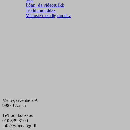
Jiõnn- da videoruâkk
Tiõddumouddaz
Määusteʹmes digiouddaz
Menesjärventie 2 A
99870 Aanar
Teʹlfoonkõõskõs
010 839 3100
info@samediggi.fi