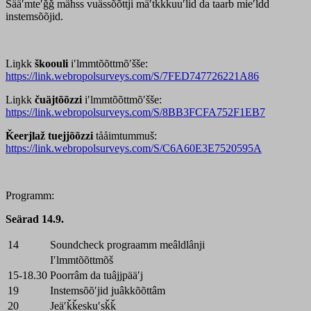
Sääʹmteʹǧǧ mähss vuässõõttji mäʹtǩǩkuuʹlid da taarb mieʹldd
instemsõõjid.
Liŋkk
škoouli
iʹlmmtõõttmõʹšše:
https://link.webropolsurveys.com/S/7FED747726221A86
Liŋkk
čuäjtõõzzi
iʹlmmtõõttmõʹšše:
https://link.webropolsurveys.com/S/8BB3FCFA752F1EB7
Ǩeerjlaž tuejjõõzzi
tååimtummuš:
https://link.webropolsurveys.com/S/C6A60E3E7520595A
Programm:
Seärad 14.9.
14
Soundcheck prograamm meâldlânji
Iʹlmmtõõttmõš
15-18.30
Poorrâm da tuâjjpääʹj
19
Instemsõõʹjid juâkkõõttâm
20
Jeäʹǩǩeskuʹsǩǩ