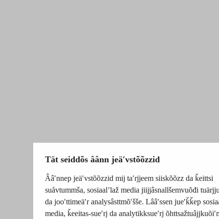
Tät seiddõs âânn jeäʹvstõõzzid
Ââʹnnep jeäʹvstõõzzid mij taʹrjjeem siiskõõzz da ǩeittsi
suåvtummša, sosiaalʼlaž media jiijjâsnallšemvuõđi tuärj
da jooʹttimeäʹr analysâsttmõʹšše. Lââʹssen jueʹǩǩep sosia
media, ǩeeitas-sueʹrj da analytikksueʹrj õhttsažtuâjjkuõiʹ