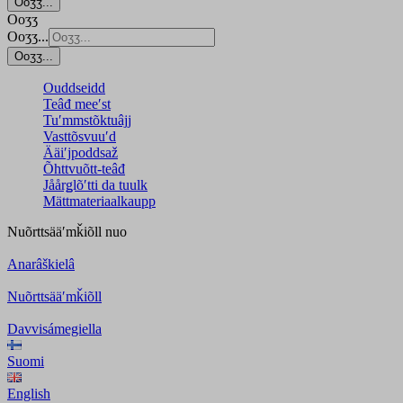
Ooʒʒ...
Ooʒʒ
Ooʒʒ...
Ooʒʒ...
Ouddseidd
Teâđ meeʹst
Tuʹmmstõktuâjj
Vasttõsvuuʹd
Ääiʹjpoddsaž
Õhttvuõtt-teâđ
Jåårǥlõʹtti da tuulk
Mättmateriaalkaupp
Nuõrttsääʹmǩiõll
nuo
Anarâškielâ
Nuõrttsääʹmǩiõll
Davvisámegiella
Suomi
English