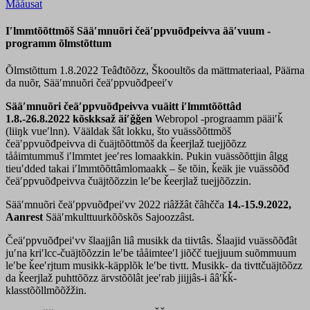
Mååusat
Iʹlmmtõõttmõš Sääʹmnuõri čeäʹppvuõđpeivva ääʹvuum -
programm õlmstõttum
Õlmstõttum 1.8.2022
Teâđtõõzz, Škooultõs da mättmateriaal, Päärna
da nuõr, Sääʹmnuõri čeäʹppvuõđpeeiʹv
Sääʹmnuõri čeäʹppvuõđpeivva vuäitt iʹlmmtõõttâd
1.8.-26.8.2022 kõskksaž äiʹǧǧen
Webropol -prograamm pääiʹǩ
(liiŋk vueʹlnn). Vääldak šât lokku, što vuässõõttmõš
čeäʹppvuõđpeivva di čuäjtõõttmõš da ǩeerjlaž tuejjõõzz
tååimtummuš iʹlmmtet jeeʹres lomaakkin. Pukin vuässõõttjin âlgg
tieuʹdded takai iʹlmmtõõttâmlomaakk – še tõin, ǩeäk jie vuässõõđ
čeäʹppvuõđpeivva čuäjtõõzzin leʹbe ǩeerjlaž tuejjõõzzin.
Sääʹmnuõri čeäʹppvuõđpeiʹvv 2022 riâžžât čâhčča
14.-15.9.2022,
Aanrest
Sääʹmkulttuurkõõskõs Sajoozzâst.
Čeäʹppvuõđpeiʹvv šlaajjân liâ musikk da tiivtâs. Šlaajid vuässõõđât
juʹna kriʹlcc-čuäjtõõzzin leʹbe tååimteeʹl jiõčč tuejjuum suõmmuum
leʹbe ǩeeʹrjtum musikk-käpplõk leʹbe tivtt. Musikk- da tivttčuäjtõõzz
da ǩeerjlaž puhttõõzz ärvstõõlât jeeʹrab jiijjâs-i ââʹǩǩ-
klasstõõllmõõžžin.