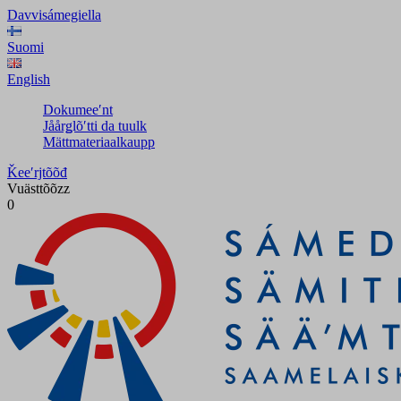
Davvisámegiella
Suomi
English
Dokumeeʹnt
Jåårǥlõʹtti da tuulk
Mättmateriaalkaupp
Ǩeeʹrjtõõđ
Vuästtõõzz
0