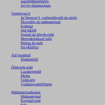
saǥstõõllâmõõlǥtõs
Jeeʹres tåimmorgaan
Vasttõsvuuʹd
Jieʹllemvueʹjj, vuõiggâdvuõtt da pirrõs
Škooultõs da mättmateriaal
Kulttuur
Sääʹmǩiõll
Sosiaal da tiõrvâsvuõtt
Meeraikõskksaž tuâjj
Päärna da nuõr
Haʹŋǩǩõõzz
Ääiʹjpoddsaž
Šõddmõõžž
Õhttvuõtt-teâđ
Laasktemteâđ
Media
Teâttsuõjj
Vuällamvuõttčiõlǥtõs
Mättmateriaalkaupp
Mättmateriaal
Ǩeerjlažvuõtt
Siõr