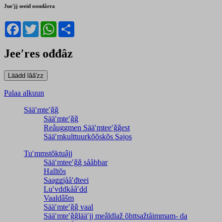
Jueʹjj seeid ooudårra
Facebook
Twitter
WhatsApp
Share
Jeeʹres ođđâz
Palaa alkuun
Sääʹmteʹǧǧ
Sääʹmteʹǧǧ
Reâuggmen Sääʹmteeʹǧǧest
Sääʹmkulttuurkõõskõs Sajos
Tuʹmmstõktuâjj
Sääʹmteeʹǧǧ sååbbar
Halltõs
Saaǥǥjååʹđteei
Luʹvddkååʹdd
Vaaldâšm
Sääʹmteʹǧǧ vaal
Sääʹmteʹǧǧlääʹjj meâldlaž õhttsažtåimmam- da