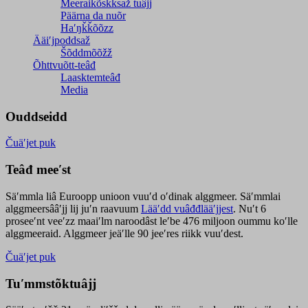
Meeraikõskksaž tuâjj
Päärna da nuõr
Haʹŋǩǩõõzz
Ääiʹjpoddsaž
Šõddmõõžž
Õhttvuõtt-teâđ
Laasktemteâđ
Media
Ouddseidd
Čuäʹjet puk
Teâđ meeʹst
Säʹmmla liâ Euroopp unioon vuuʹd oʹdinak alggmeer. Säʹmmlai
alggmeersââʹjj lij juʹn raavuum
Lääʹdd vuâđđlääʹjjest
. Nuʹt 6
proseeʹnt veeʹzz maaiʹlm naroodâst leʹbe 476 miljoon oummu koʹlle
alggmeeraid. Alggmeer jeäʹlle 90 jeeʹres riikk vuuʹdest.
Čuäʹjet puk
Tuʹmmstõktuâjj