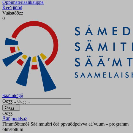
Oppimateriaalikauppa
Ǩeeʹrjtõõđ
Vuästtõõzz
0
Sääʹmteʹǧǧ
Ooʒʒ...
Ooʒʒ...
Ooʒʒ
Ääiʹjpoddsaž
Iʹlmmtõõttmõš Sääʹmnuõri čeäʹppvuõđpeivva ääʹvuum – programm
õlmstõttum