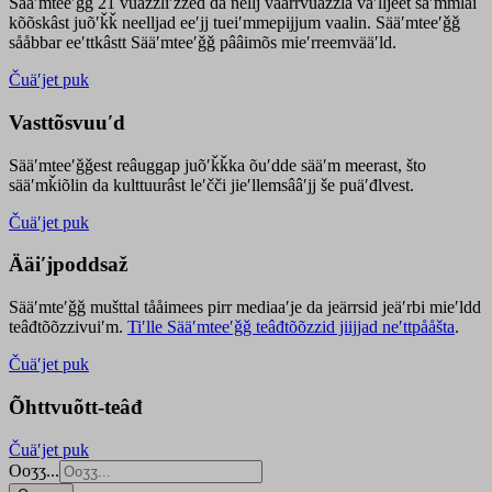
Sääʹmteeʹǧǧ 21 vuäzzliʹžžed da nellj väärrvuäzzla vaʹlljeet säʹmmlai
kõõskâst juõʹǩǩ neelljad eeʹjj tueiʹmmepijjum vaalin. Sääʹmteeʹǧǧ
sååbbar eeʹttkâstt Sääʹmteeʹǧǧ pââimõs mieʹrreemvääʹld.
Čuäʹjet puk
Vasttõsvuuʹd
Sääʹmteeʹǧǧest
reâuggap
juõʹǩǩka
õuʹdde
sääʹm meer
ast
, što
sääʹmǩiõlin da kulttuurâst leʹčči jieʹllemsââʹjj še puäʹđlvest.
Čuäʹjet puk
Ääiʹjpoddsaž
Sääʹmteʹǧǧ mušttal tååimees pirr mediaaʹje da jeärrsid jeäʹrbi mieʹldd
teâđtõõzzivuiʹm.
Tiʹlle Sääʹmteeʹǧǧ teâđtõõzzid jiijjad neʹttpååšta
.
Čuäʹjet puk
Õhttvuõtt-teâđ
Čuäʹjet puk
Ooʒʒ...