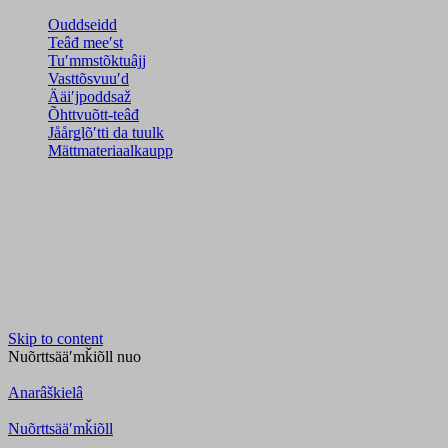
Ouddseidd
Teâđ meeʹst
Tuʹmmstõktuâjj
Vasttõsvuuʹd
Ääiʹjpoddsaž
Õhttvuõtt-teâđ
Jåårǥlõʹtti da tuulk
Mättmateriaalkaupp
Skip to content
Nuõrttsääʹmǩiõll
nuo
Anarâškielâ
Nuõrttsääʹmǩiõll