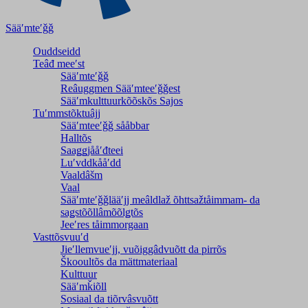
Sääʹmteʹǧǧ
Ouddseidd
Teâđ meeʹst
Sääʹmteʹǧǧ
Reâuggmen Sääʹmteeʹǧǧest
Sääʹmkulttuurkõõskõs Sajos
Tuʹmmstõktuâjj
Sääʹmteeʹǧǧ sååbbar
Halltõs
Saaǥǥjååʹđteei
Luʹvddkååʹdd
Vaaldâšm
Vaal
Sääʹmteʹǧǧlääʹjj meâldlaž õhttsažtåimmam- da
saǥstõõllâmõõlǥtõs
Jeeʹres tåimmorgaan
Vasttõsvuuʹd
Jieʹllemvueʹjj, vuõiggâdvuõtt da pirrõs
Škooultõs da mättmateriaal
Kulttuur
Sääʹmǩiõll
Sosiaal da tiõrvâsvuõtt