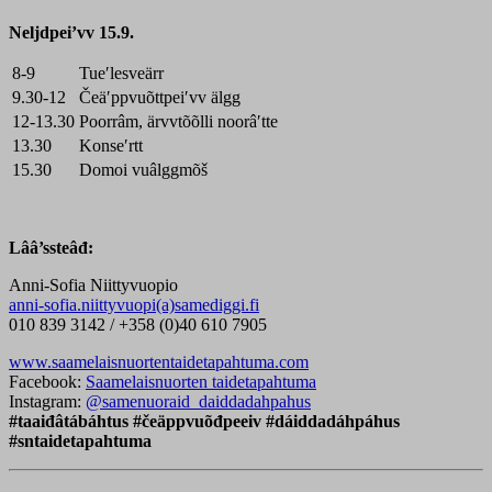
Neljdpei’vv 15.9.
8-9
Tueʹlesveärr
9.30-12
Čeäʹppvuõttpeiʹvv älgg
12-13.30
Poorrâm, ärvvtõõlli noorâʹtte
13.30
Konseʹrtt
15.30
Domoi vuâlggmõš
Lââ’ssteâđ:
Anni-Sofia Niittyvuopio
anni-sofia.niittyvuopi(a)samediggi.fi
010 839 3142 / +358 (0)40 610 7905
www.saamelaisnuortentaidetapahtuma.com
Facebook:
Saamelaisnuorten taidetapahtuma
Instagram:
@samenuoraid_daiddadahpahus
#taaiđâtábáhtus #čeäppvuõđpeeiv #dáiddadáhpáhus
#sntaidetapahtuma