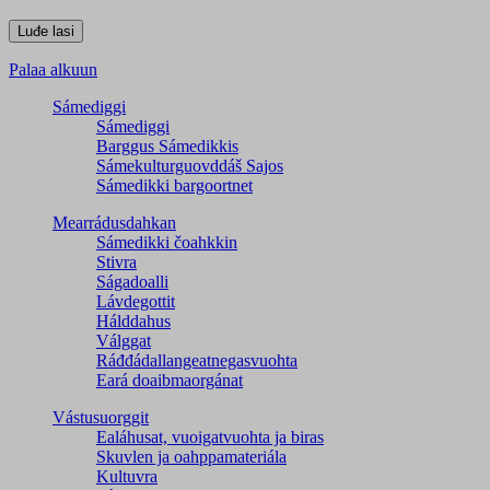
Palaa alkuun
Sámediggi
Sámediggi
Barggus Sámedikkis
Sámekulturguovddáš Sajos
Sámedikki bargoortnet
Mearrádusdahkan
Sámedikki čoahkkin
Stivra
Ságadoalli
Lávdegottit
Hálddahus
Válggat
Ráđđádallangeatnegas­vuohta
Eará doaibmaorgánat
Vástusuorggit
Ealáhusat, vuoigatvuohta ja biras
Skuvlen ja oahppamateriála
Kultuvra