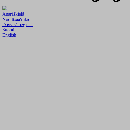
Anarâškielâ
Nuõrttsääʹmǩiõll
Davvisámegiella
Suomi
English