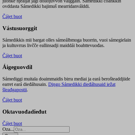
juohke njealját jagi dollojuvvon válggain. Sámedikki čoahkkin
ovddasta Sámedikki bajimuš mearridanválddi.
Čájet buot
Vástusuorggit
Sámedikkis mii bargat olles sámeálbmoga buorrin, vuoi sámegielain
ja kultuvrras livčče eallinsadji maiddái boahttevuođas.
Čájet buot
Áigeguovdil
Sámediggi muitala doaimmaidis birra mediai ja eará berošteaddjiide
earret eará dieđáhusain.
Diŋgo Sámedikki dieđáhusaid iežat
šleađgapostii
.
Čájet buot
Oktavuođadieđut
Čájet buot
Oza...