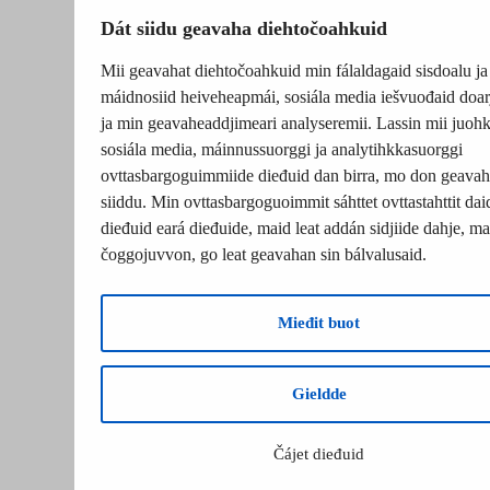
Dát siidu geavaha diehtočoahkuid
Mii geavahat diehtočoahkuid min fálaldagaid sisdoalu ja
máidnosiid heiveheapmái, sosiála media iešvuođaid doar
ja min geavaheaddjimeari analyseremii. Lassin mii juohk
sosiála media, máinnussuorggi ja analytihkkasuorggi
ovttasbargoguimmiide dieđuid dan birra, mo don geavah
siiddu. Min ovttasbargoguoimmit sáhttet ovttastahttit dai
dieđuid eará dieđuide, maid leat addán sidjiide dahje, mat
čoggojuvvon, go leat geavahan sin bálvalusaid.
Mieđit buot
Gieldde
Čájet dieđuid