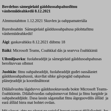
Bovdehus sámegielaid gáiddusoahpahusfitnu
vánhemiideahkedii 8.12.2021
Almmustahtton 1.12.2021
Skuvlen ja oahppamateriála
Buresboahtin Sámegielaid gáiddusoahpahusa pilohttafitnu
vánhemiideahkedii!
Áigi
: gaskavahkku 8.12.2021 diibmu 18
Báiki
: Microsoft Teams, Coahkkal dás ja searvva čoahkkimii
Ulbmiljoavku
: fuolaheaddjit ja sámegielaid gáiddusoahpahusas
beroštuvvan olbmot
Juohkin
: fitnu oahpaheaddjit, fuolaheaddjit guđet oassálastet
gáiddusoahpahussii, skuvllat sihke gávpogiid oahpahusa
plánejeaddjit ja koordináhtorat
Dilálašvuohta lágiduvvo gáiddusoktavuođa bokte Microsoft Teams-
čoahkkimin. Dilálašvuođas oahpásmuvvat fidnui ja fitnu bargiide ja
oahpaheaddjiide. Dasa lassin ságastallat fitnu áigeguovdilis áššiid ja
eará áššiid birra mat bohtet ovdan.
Mii sávvat, ahte nu olugat go vejolaš besset searvat dilálašvuhtii. Jus