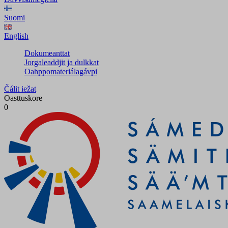
Suomi
English
Dokumeanttat
Jorgaleaddjit ja dulkkat
Oahppomateriálagávpi
Čálit iežat
Oasttuskore
0