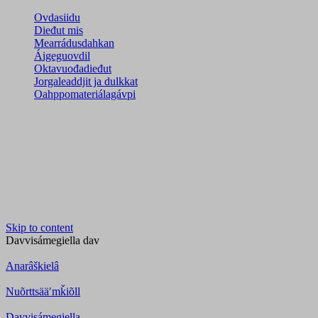
Ovdasiidu
Dieđut mis
Mearrádusdahkan
Áigeguovdil
Oktavuođadieđut
Jorgaleaddjit ja dulkkat
Oahppomateriálagávpi
Skip to content
Davvisámegiella
dav
Anarâškielâ
Nuõrttsääʹmǩiõll
Davvisámegiella