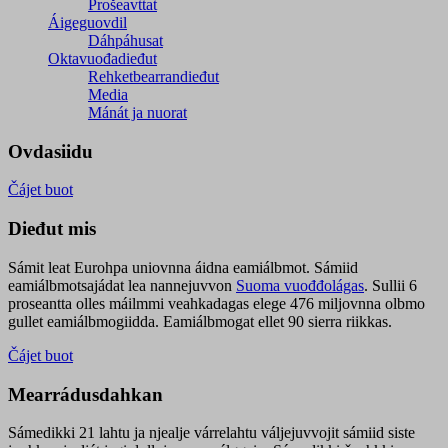
Prošeavttat
Áigeguovdil
Dáhpáhusat
Oktavuođadieđut
Rehketbearrandieđut
Media
Mánát ja nuorat
Ovdasiidu
Čájet buot
Dieđut mis
Sámit leat Eurohpa uniovnna áidna eamiálbmot. Sámiid
eamiálbmotsajádat lea nannejuvvon
Suoma vuođđolágas
. Sullii 6
proseantta olles máilmmi veahkadagas elege 476 miljovnna olbmo
gullet eamiálbmogiidda. Eamiálbmogat ellet 90 sierra riikkas.
Čájet buot
Mearrádusdahkan
Sámedikki 21 lahtu ja njealje várrelahtu váljejuvvojit sámiid siste