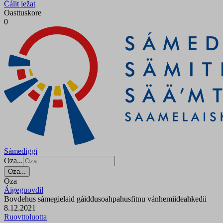
Čálit iežat
Oasttuskore
0
Sámediggi
Oza...
Oza...
Oza
Áigeguovdil
Bovdehus sámegielaid gáiddusoahpahusfitnu vánhemiideahkedii
8.12.2021
Ruovttoluotta