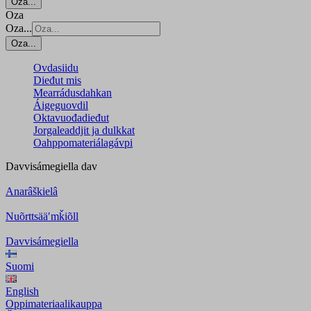
Oza...
Oza
Oza...
Oza...
Ovdasiidu
Dieđut mis
Mearrádusdahkan
Áigeguovdil
Oktavuođadieđut
Jorgaleaddjit ja dulkkat
Oahppomateriálagávpi
Davvisámegiella
dav
Anarâškielâ
Nuõrttsääʹmǩiõll
Davvisámegiella
Suomi
English
Oppimateriaalikauppa