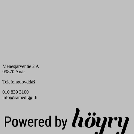
Menesjärventie 2 A
99870 Anár
Telefonguovddáš
010 839 3100
info@samediggi.fi
Digi- ja mainostoimisto Höyry Rovaniemi ja Oulu