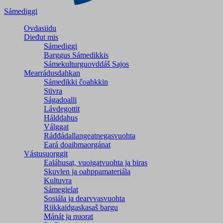
Sámediggi
Ovdasiidu
Dieđut mis
Sámediggi
Barggus Sámedikkis
Sámekulturguovddáš Sajos
Mearrádusdahkan
Sámedikki čoahkkin
Stivra
Ságadoalli
Lávdegottit
Hálddahus
Válggat
Ráđđádallangeatnegas­vuohta
Eará doaibmaorgánat
Vástusuorggit
Ealáhusat, vuoigatvuohta ja biras
Skuvlen ja oahppamateriála
Kultuvra
Sámegielat
Sosiála ja dearvvasvuohta
Riikkaidgaskasaš bargu
Mánát ja nuorat