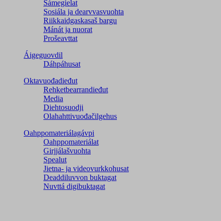
Sámegielat
Sosiála ja dearvvasvuohta
Riikkaidgaskasaš bargu
Mánát ja nuorat
Prošeavttat
Áigeguovdil
Dáhpáhusat
Oktavuođadieđut
Rehketbearrandieđut
Media
Diehtosuodji
Olahahttivuođačilgehus
Oahppomateriálagávpi
Oahppomateriálat
Girjjálašvuohta
Spealut
Jietna- ja videovurkkohusat
Deaddiluvvon buktagat
Nuvttá digibuktagat