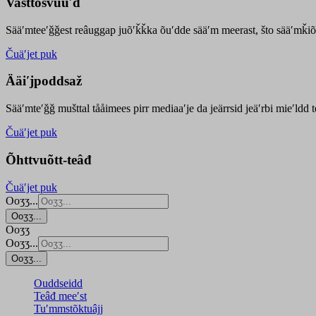
Vasttõsvuuʹd
Sääʹmteeʹǧǧest
reâuggap
juõʹǩǩka
õuʹdde
sääʹm meer
ast
, što sääʹmǩiõ
Čuäʹjet puk
Ääiʹjpoddsaž
Sääʹmteʹǧǧ mušttal tååimees pirr mediaaʹje da jeärrsid jeäʹrbi mieʹldd
Čuäʹjet puk
Õhttvuõtt-teâđ
Čuäʹjet puk
Ooʒʒ...
Ooʒʒ...
Ooʒʒ
Ooʒʒ...
Ooʒʒ...
Ouddseidd
Teâđ meeʹst
Tuʹmmstõktuâjj