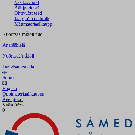
Vasttõsvuuʹd
Ääiʹjpoddsaž
Õhttvuõtt-teâđ
Jåårǥlõʹtti da tuulk
Mättmateriaalkaupp
Nuõrttsääʹmǩiõll
nuo
Anarâškielâ
Nuõrttsääʹmǩiõll
Davvisámegiella
Suomi
English
Oppimateriaalikauppa
Ǩeeʹrjtõõđ
Vuästtõõzz
0