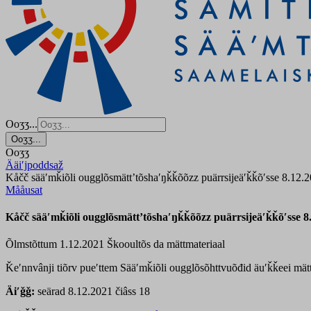
Ooʒʒ...
Ooʒʒ...
Ooʒʒ
Ääiʹjpoddsaž
Kåčč sääʹmǩiõli ougglõsmättʼtõshaʹŋǩǩõõzz puärrsijeäʹǩǩõʹsse 8.12.
Mååusat
Kåčč sääʹmǩiõli ougglõsmättʼtõshaʹŋǩǩõõzz puärrsijeäʹǩǩõʹsse 8
Õlmstõttum 1.12.2021
Škooultõs da mättmateriaal
Ǩeʹnnvânji tiõrv pueʹttem Sääʹmǩiõli ougglõsõhttvuõđid äuʹǩǩeei mätt
Äiʹǧǧ:
seärad 8.12.2021 čiâss 18