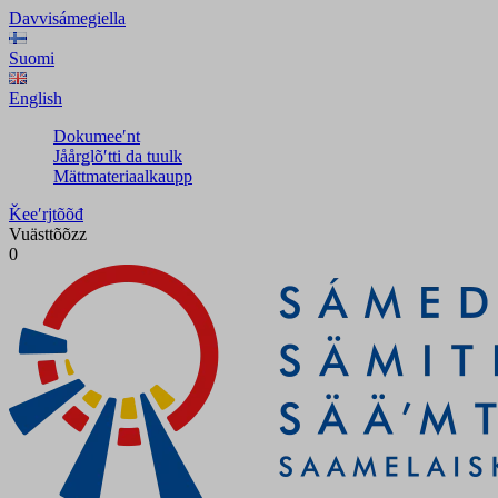
Davvisámegiella
Suomi
English
Dokumeeʹnt
Jåårǥlõʹtti da tuulk
Mättmateriaalkaupp
Ǩeeʹrjtõõđ
Vuästtõõzz
0