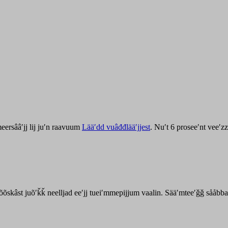
ersââʹjj lij juʹn raavuum
Lääʹdd vuâđđlääʹjjest
. Nuʹt 6 proseeʹnt veeʹ
kõõskâst juõʹǩǩ neelljad eeʹjj tueiʹmmepijjum vaalin. Sääʹmteeʹǧǧ sååbb