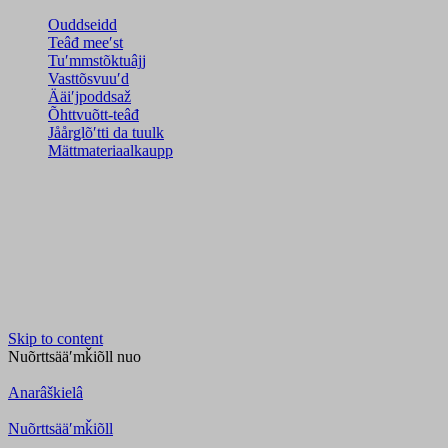
Ouddseidd
Teâđ meeʹst
Tuʹmmstõktuâjj
Vasttõsvuuʹd
Ääiʹjpoddsaž
Õhttvuõtt-teâđ
Jåårǥlõʹtti da tuulk
Mättmateriaalkaupp
Skip to content
Nuõrttsääʹmǩiõll
nuo
Anarâškielâ
Nuõrttsääʹmǩiõll