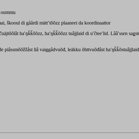
am oummu
i, škooul di gåårdi mättʼtõõzz plaaneei da koordinaattor
äjtõõlât haʹŋǩǩõõzz, haʹŋǩǩõõzz tuâjjlaid di uʹčteeʹlid. Lââʹssen saǥs
de piâssmõõžžâst liâ vaiggâdvuõđ, leäkku õhttvuõđâst haʹŋǩǩõstuâjjlai