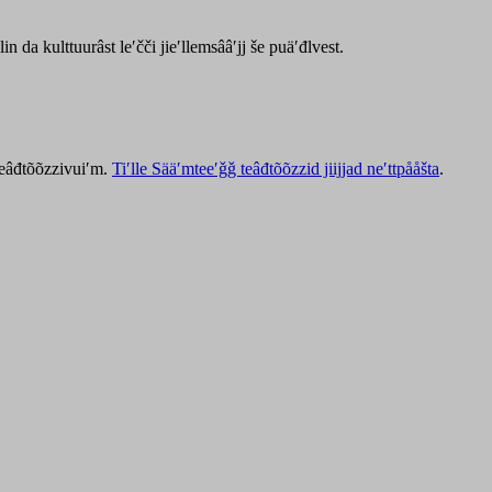
lin da kulttuurâst leʹčči jieʹllemsââʹjj še puäʹđlvest.
 teâđtõõzzivuiʹm.
Tiʹlle Sääʹmteeʹǧǧ teâđtõõzzid jiijjad neʹttpååšta
.