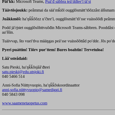
Päiʹǩǩ:
Microsoft Teams,
Puäʹđ såbbra teäʹddleeʹl täʹst
Täävtõsjoukk:
peâmmai da sääʹmǩiõl ougglõsmättʼtõõzzâst älšsm
Juâkkmõš:
haʹŋǩǩõõzz uʹčteeʹl, ougglõsmättʼtõʹsse vuässõõđi peâmma
Podd jäʹrjstet ougglõsõhttvuõđin Microsoft Teams-såbbren. Pooddâst ču
aaʹššin.
Tuäivvap, što vueiʹtlva määŋgas peäʹsse vuässõõttâd poʹdde. Jõs poʹd
Pyeri puáttim! Tiõrv pueʹttem! Bures boahtin! Tervetuloa!
Lââʹssteâđaid:
Satu Pieski, haʹŋǩǩõsjååʹđteei
satu.pieski@edu.utsjoki.fi
040 5466 514
Anni-Sofia Niittyvuopio, haʹŋǩǩõskoordinaattor
anni-sofia.niittyvuopio@samediggi.fi
040 5843 098
www.saamenetaopetus.com