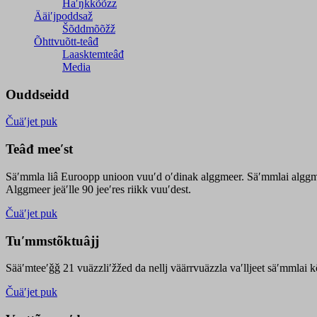
Haʹŋǩǩõõzz
Ääiʹjpoddsaž
Šõddmõõžž
Õhttvuõtt-teâđ
Laasktemteâđ
Media
Ouddseidd
Čuäʹjet puk
Teâđ meeʹst
Säʹmmla liâ Euroopp unioon vuuʹd oʹdinak alggmeer. Säʹmmlai alggme
Alggmeer jeäʹlle 90 jeeʹres riikk vuuʹdest.
Čuäʹjet puk
Tuʹmmstõktuâjj
Sääʹmteeʹǧǧ 21 vuäzzliʹžžed da nellj väärrvuäzzla vaʹlljeet säʹmmlai 
Čuäʹjet puk