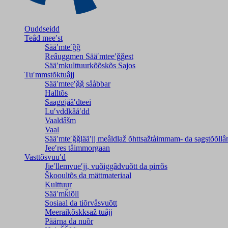
Ouddseidd
Teâđ meeʹst
Sääʹmteʹǧǧ
Reâuggmen Sääʹmteeʹǧǧest
Sääʹmkulttuurkõõskõs Sajos
Tuʹmmstõktuâjj
Sääʹmteeʹǧǧ sååbbar
Halltõs
Saaǥǥjååʹđteei
Luʹvddkååʹdd
Vaaldâšm
Vaal
Sääʹmteʹǧǧlääʹjj meâldlaž õhttsažtåimmam- da saǥstõõll
Jeeʹres tåimmorgaan
Vasttõsvuuʹd
Jieʹllemvueʹjj, vuõiggâdvuõtt da pirrõs
Škooultõs da mättmateriaal
Kulttuur
Sääʹmǩiõll
Sosiaal da tiõrvâsvuõtt
Meeraikõskksaž tuâjj
Päärna da nuõr