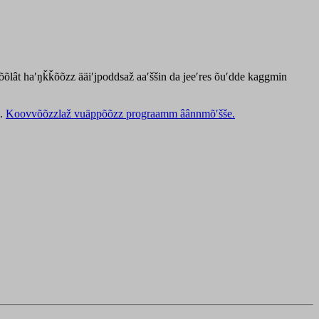
tõõlât haʹŋǩǩõõzz ääiʹjpoddsaž aaʹššin da jeeʹres õuʹdde kaggmin
d.
Koovvõõzzlaž vuäppõõzz prograamm âânnmõʹšše.