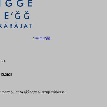
Sääʹmteʹǧǧ
2021
.12.2021
ʼtõõzz piʹlotthaʹŋǩǩõõzz puärrsijeäʹǩǩõʹsse!