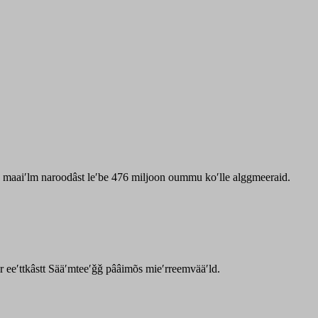
zz maaiʹlm naroodâst leʹbe 476 miljoon oummu koʹlle alggmeeraid.
ar eeʹttkâstt Sääʹmteeʹǧǧ pââimõs mieʹrreemvääʹld.