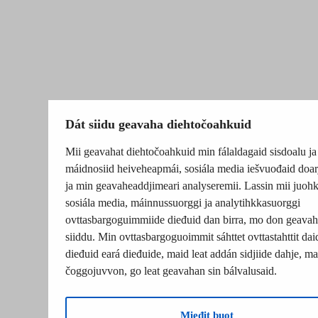
Dát siidu geavaha diehtočoahkuid
Mii geavahat diehtočoahkuid min fálaldagaid sisdoalu ja
máidnosiid heiveheapmái, sosiála media iešvuođaid doar
ja min geavaheaddjimeari analyseremii. Lassin mii juohk
sosiála media, máinnussuorggi ja analytihkkasuorggi
ovttasbargoguimmiide dieđuid dan birra, mo don geavah
siiddu. Min ovttasbargoguoimmit sáhttet ovttastahttit dai
dieđuid eará dieđuide, maid leat addán sidjiide dahje, mat
čoggojuvvon, go leat geavahan sin bálvalusaid.
Mieđit buot