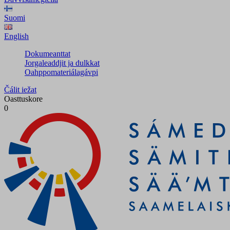
Suomi
English
Dokumeanttat
Jorgaleaddjit ja dulkkat
Oahppomateriálagávpi
Čálit iežat
Oasttuskore
0