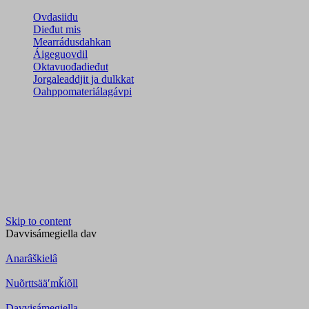
Ovdasiidu
Dieđut mis
Mearrádusdahkan
Áigeguovdil
Oktavuođadieđut
Jorgaleaddjit ja dulkkat
Oahppomateriálagávpi
Skip to content
Davvisámegiella
dav
Anarâškielâ
Nuõrttsääʹmǩiõll
Davvisámegiella