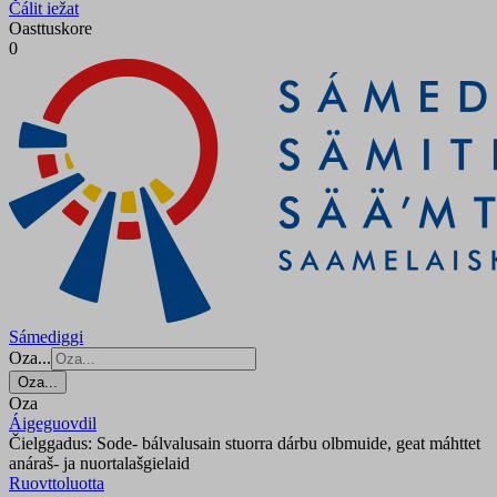
Čálit iežat
Oasttuskore
0
Sámediggi
Oza...
Oza...
Oza
Áigeguovdil
Čielggadus: Sode- bálvalusain stuorra dárbu olbmuide, geat máhttet
anáraš- ja nuortalašgielaid
Ruovttoluotta