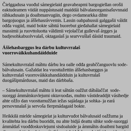
Čielggadusa vuođul sámegielaid geavaheapmi bargogiellan orošii
eaktudeamen viidát nuppástusaid maiddái bálvalanorganisašuvnnaid
ráhkadusain ja doaibmanvugiin, dego ovdamearkka dihte
bargojuogus ja áššehasrávvemis. Lassin oahpahussii galggašii váldit
ođđa vugiid, maid bokte sáhttá buorebut gieđahallat sámegielaid
massimii ja ruovttoluotta váldimii vejolaččat gullevaš árgges ja
badjesohkabuolvvalaš, oktagaslaš ja searvvušlaš dásiid traumaid.
Áššehasbarggus lea dárbu kultuvrralaš
vuorrováikkuhandáidduide
Sámekultuvrralaš máhtu dárbu lea oalle ođđa geahččanguovlu sode-
bálvalusain. Gažaldat lea vuosttažettiin áššehasbarggus ja
kultuvrralaš vuorrováikkuhandáidduin ja kultuvrralaš
duogášipmárdusas, maid das dárbbaša.
– Sámekultuvrralaš máhtu ii leat sáhtán oažžut dábálaččat sode-
suorggi ámmátskuvlejumi oktavuođas, muhto vástideaddjit vásihedje
ahte ožžo dan vuosttamužžan iežas sajádaga ja sohka- ja eará
persovnnalaš ja servoša fierpmádagaid bokte.
Heikkilä mielde sámegielat ja kulturvuđot bálvalusaid oažžuma ja
kvalitehta lea dárbu buoridit, nu ahte bidjá deattu sihke sode-suorggi
ámmátlaš vuođđoskuvlejumi sisdoaluide ja ámmáhis doaibmi bargiid