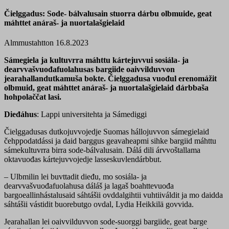
Čielggadus: Sode- bálvalusain stuorra dárbu olbmuide, geat
máhttet anáraš- ja nuortalašgielaid
Almmustahtton 16.8.2023
Sámegiela ja kultuvrra máhttu kártejuvvui sosiála- ja
dearvvašvuođafuolahusas bargiide oaivvilduvvon
jearahallandutkamuša bokte.
Čielggadusa vuođul erenomážit
olbmuid, geat máhttet anáraš- ja nuortalašgielaid dárbbaša
hohpolaččat lasi.
Dieđáhus
: Lappi universitehta ja Sámediggi
Čielggadusas dutkojuvvojedje Suomas hállojuvvon sámegielaid
čehppodatdássi ja daid barggus geavaheapmi sihke bargiid máhttu
sámekultuvrra birra sode-bálvalusain. Dálá dili árvvoštallama
oktavuođas kártejuvvojedje lasseskuvlendárbbut.
– Ulbmilin lei buvttadit dieđu, mo sosiála- ja
dearvvašvuođafuolahusa dáláš ja lagaš boahttevuođa
bargoeallinhástalusaid sáhtášii ovddalgihtii vuhtiiváldit ja mo daidda
sáhtášii vástidit buorebutgo ovdal, Lydia Heikkilä govvida.
Jearahallan lei oaivvilduvvon sode-suorggi bargiide, geat barge