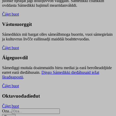
juohke njealját jagi dollojuvvon válggain. Sámedikki čoahkkin
ovddasta Sámedikki bajimuš mearridanválddi.
Čájet buot
Vástusuorggit
Sámedikkis mii bargat olles sámeálbmoga buorrin, vuoi sámegielain
ja kultuvrras livčče eallinsadji maiddái boahttevuođas.
Čájet buot
Áigeguovdil
Sámediggi muitala doaimmaidis birra mediai ja eará berošteaddjiide
earret eará dieđáhusain.
Diŋgo Sámedikki dieđáhusaid iežat
šleađgapostii
.
Čájet buot
Oktavuođadieđut
Čájet buot
Oza...