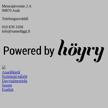
Menesjärventie 2 A
99870 Anár
Telefonguovddáš
010 839 3100
info@samediggi.fi
Digi- ja mainostoimisto Höyry Rovaniemi ja Oulu
Anarâškielâ
Nuõrttsääʹmǩiõll
Davvisámegiella
Suomi
English