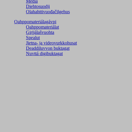
Media
Diehtosuodji
Olahahttivuođačilgehus
Oahppomateriálagávpi
Oahppomateriálat
Girjjálašvuohta
Spealut
Jietna- ja videovurkkohusat
Deaddiluvvon buktagat
Nuvttá digibuktagat