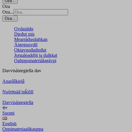
Oza...
Oza
Oza...
Oza...
Ovdasiidu
Dieđut mis
Mearrádusdahkan
Áigeguovdil
Oktavuođadieđut
Jorgaleaddjit ja dulkkat
Oahppomateriálagávpi
Davvisámegiella
dav
Anarâškielâ
Nuõrttsääʹmǩiõll
Davvisámegiella
Suomi
English
Oppimateriaalikauppa