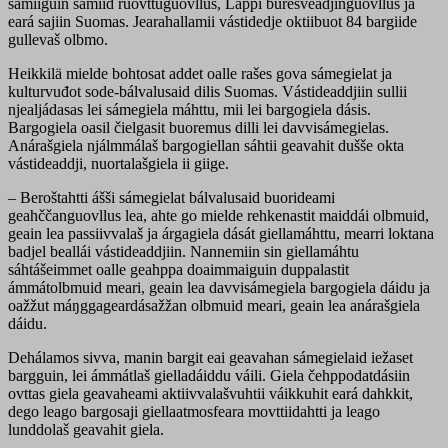
sámiiguin sámiid ruovttuguovllus, Lappi buresveadjinguovllus ja
eará sajiin Suomas. Jearahallamii vástidedje oktiibuot 84 bargiide
gullevaš olbmo.
Heikkilä mielde bohtosat addet oalle rašes gova sámegielat ja
kulturvuđot sode-bálvalusaid dilis Suomas. Vástideaddjiin sullii
njealjádasas lei sámegiela máhttu, mii lei bargogiela dásis.
Bargogiela oasil čielgasit buoremus dilli lei davvisámegielas.
Anárašgiela njálmmálaš bargogiellan sáhtii geavahit dušše okta
vástideaddji, nuortalašgiela ii giige.
– Beroštahtti ášši sámegielat bálvalusaid buorideami
geahččanguovllus lea, ahte go mielde rehkenastit maiddái olbmuid,
geain lea passiivvalaš ja árgagiela dását giellamáhttu, mearri loktana
badjel beallái vástideaddjiin. Nannemiin sin giellamáhtu
sáhtášeimmet oalle geahppa doaimmaiguin duppalastit
ámmátolbmuid meari, geain lea davvisámegiela bargogiela dáidu ja
oažžut máŋggageardásažžan olbmuid meari, geain lea anárašgiela
dáidu.
Dehálamos sivva, manin bargit eai geavahan sámegielaid iežaset
bargguin, lei ámmátlaš gielladáiddu váili. Giela čehppodatdásiin
ovttas giela geavaheami aktiivvalašvuhtii váikkuhit eará dahkkit,
dego leago bargosaji giellaatmosfeara movttiidahtti ja leago
lunddolaš geavahit giela.