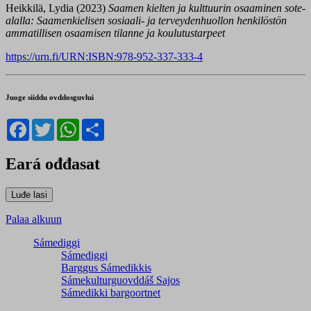
Heikkilä, Lydia (2023)
Saamen kielten ja kulttuurin osaaminen sote-
alalla: Saamenkielisen sosiaali- ja terveydenhuollon henkilöstön
ammatillisen osaamisen tilanne ja koulutustarpeet
https://urn.fi/URN:ISBN:978-952-337-333-4
Juoge siiddu ovddosguvlui
Facebook
Twitter
WhatsApp
Share
Eará ođđasat
Palaa alkuun
Sámediggi
Sámediggi
Barggus Sámedikkis
Sámekulturguovddáš Sajos
Sámedikki bargoortnet