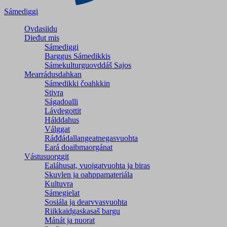
Sámediggi
Ovdasiidu
Dieđut mis
Sámediggi
Barggus Sámedikkis
Sámekulturguovddáš Sajos
Mearrádusdahkan
Sámedikki čoahkkin
Stivra
Ságadoalli
Lávdegottit
Hálddahus
Válggat
Ráđđádallangeatnegas­vuohta
Eará doaibmaorgánat
Vástusuorggit
Ealáhusat, vuoigatvuohta ja biras
Skuvlen ja oahppamateriála
Kultuvra
Sámegielat
Sosiála ja dearvvasvuohta
Riikkaidgaskasaš bargu
Mánát ja nuorat