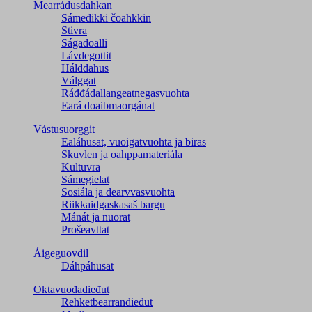
Mearrádusdahkan
Sámedikki čoahkkin
Stivra
Ságadoalli
Lávdegottit
Hálddahus
Válggat
Ráđđádallangeatnegas­vuohta
Eará doaibmaorgánat
Vástusuorggit
Ealáhusat, vuoigatvuohta ja biras
Skuvlen ja oahppamateriála
Kultuvra
Sámegielat
Sosiála ja dearvvasvuohta
Riikkaidgaskasaš bargu
Mánát ja nuorat
Prošeavttat
Áigeguovdil
Dáhpáhusat
Oktavuođadieđut
Rehketbearrandieđut