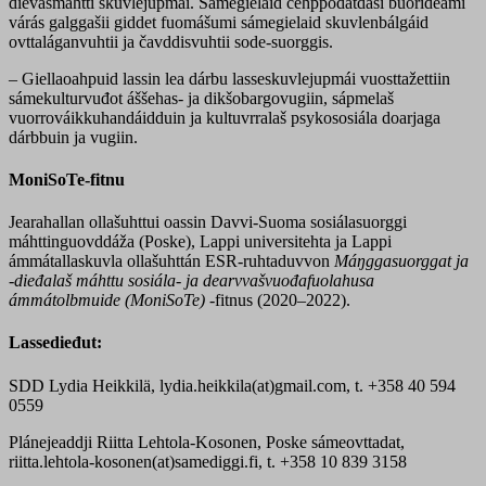
dievasmahtti skuvlejupmái. Sámegielaid čehppodatdási buorideami
várás galggašii giddet fuomášumi sámegielaid skuvlenbálgáid
ovttaláganvuhtii ja čavddisvuhtii sode-suorggis.
– Giellaoahpuid lassin lea dárbu lasseskuvlejupmái vuosttažettiin
sámekulturvuđot áššehas- ja dikšobargovugiin, sápmelaš
vuorrováikkuhandáidduin ja kultuvrralaš psykososiála doarjaga
dárbbuin ja vugiin.
MoniSoTe-fitnu
Jearahallan ollašuhttui oassin Davvi-Suoma sosiálasuorggi
máhttinguovddáža (Poske), Lappi universitehta ja Lappi
ámmátallaskuvla ollašuhttán ESR-ruhtaduvvon
Máŋggasuorggat ja
-dieđalaš máhttu sosiála- ja dearvvašvuođafuolahusa
ámmátolbmuide (MoniSoTe)
-fitnus (2020–2022).
Lassedieđut:
SDD Lydia Heikkilä, lydia.heikkila(at)gmail.com, t. +358 40 594
0559
Plánejeaddji Riitta Lehtola-Kosonen, Poske sámeovttadat,
riitta.lehtola-kosonen(at)samediggi.fi, t. +358 10 839 3158