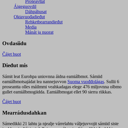
Prošeavttat
Áigeguovdil
Dáhpáhusat
Oktavuođadieđut
Rehketbearrandieđut
Media
Mánát ja nuorat
Ovdasiidu
Čájet buot
Dieđut mis
Sámit leat Eurohpa uniovnna áidna eamiálbmot. Sámiid
eamiálbmotsajádat lea nannejuvvon
Suoma vuođđolágas
. Sullii 6
proseantta olles máilmmi veahkadagas elege 476 miljovnna olbmo
gullet eamiálbmogiidda. Eamiálbmogat ellet 90 sierra riikkas.
Čájet buot
Mearrádusdahkan
Sámedikki 21 lahtu ja njealje várrelahtu váljejuvvojit sámiid siste