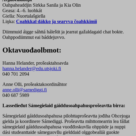
Oahpaheaddjin Sirkka Sanila ja Kia Olin
Geasa: 4.–6. luohkát
Giella: Nuortalašgiella
Liŋka:
Coahkkal dákko ja searvva čoahkkimii
Diimmuid áigge sáhttá háleštit ja jearrat gažaldagaid chat bokte.
Oahppodiimmut eai báddejuvvo.
Oktavuođaolbmot:
Hanna Helander, prošeaktahoavda
hanna.helander@edu.utsjoki.fi
040 701 2094
Anne Olli, prošeaktakoordináhtor
anne.olli@samediggi.fi
040 687 5989
Lassedieđut Sámegielaid gáiddusoahpahusprošeavtta birra:
Sámegielaid gáiddusoahpahusa pilohttaprošeavtta jođiha Ohcejoga
gielda ja koordinere Sámediggi. Prošeavtta mihttomearrin lea fállat
sámegielaid gáiddusoahpahusa vuođđoskuvlla ohppiide ja nuppi
dási studeanttaide sámeguovllu gielddaid olggobeallái guokte