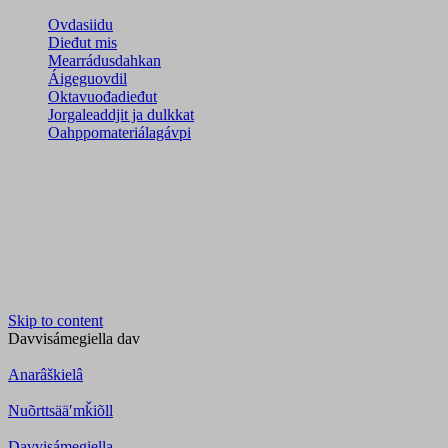
Ovdasiidu
Dieđut mis
Mearrádusdahkan
Áigeguovdil
Oktavuođadieđut
Jorgaleaddjit ja dulkkat
Oahppomateriálagávpi
Skip to content
Davvisámegiella
dav
Anarâškielâ
Nuõrttsääʹmǩiõll
Davvisámegiella