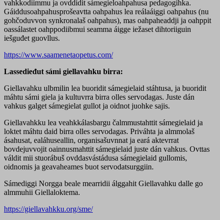
vahkkodiimmu ja ovddidit sámegieloahpahusa pedagogihka.
Gáiddusoahpahusprošeavtta oahpahus lea reálaáiggi oahpahus (nu
gohčoduvvon synkronalaš oahpahus), mas oahpaheaddji ja oahppit
oassálastet oahppodiibmui seamma áigge iežaset dihtoriiguin
iešguđet guovllus.
https://www.saamenetaopetus.com/
Lassedieđut sámi giellavahku birra:
Giellavahku ulbmilin lea buoridit sámegielaid stáhtusa, ja buoridit
máhtu sámi giela ja kultuvrra birra olles servodagas. Juste dán
vahkus galget sámegielat gullot ja oidnot juohke sajis.
Giellavahkku lea veahkkálasbargu čalmmustahttit sámegielaid ja
loktet máhtu daid birra olles servodagas. Priváhta ja almmolaš
ásahusat, ealáhuseallin, organisašuvnnat ja eará aktevrrat
bovdejuvvojit oainnusmahttit sámegielaid juste dán vahkus. Ovttas
váldit mii stuorábuš ovddasvástádusa sámegielaid gullomis,
oidnomis ja geavaheames buot servodatsurggiin.
Sámediggi Norgga beale mearridii álggahit Giellavahku dalle go
almmuhii Giellaloktema.
https://giellavahkku.org/sme/