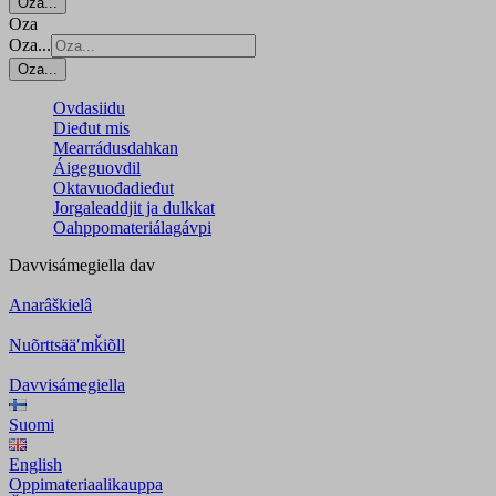
Oza...
Oza
Oza...
Oza...
Ovdasiidu
Dieđut mis
Mearrádusdahkan
Áigeguovdil
Oktavuođadieđut
Jorgaleaddjit ja dulkkat
Oahppomateriálagávpi
Davvisámegiella
dav
Anarâškielâ
Nuõrttsääʹmǩiõll
Davvisámegiella
Suomi
English
Oppimateriaalikauppa