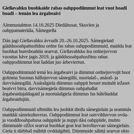
Giellavahku buohkaide rabas oahppodiimmut leat vuot boađi
boađi – temán lea árgabeaivi
Almmustahtton 14.10.2025
Dieđáhusat, Skuvlen ja
oahppamateriála, Sámegiella
Dán jagi Giellavahku ávvudit 20.-26.10.2025. Sámegielaid
gáiddusoahpahusfidnu ordne fas rabas oahppodiimmuid, maidda leat
buohkat buresboahtin searvat. Giellavahkku lea ordnejuvvon
vuosttas háve jagis 2019, ja gáiddusoahpahusfitnu rabas
oahppodiimmut leat šaddan juo árbevierrun.
Oahppodiimmuid temá lea árgabeaivi ja diimmut ordnejuvvojit buot
golmma Suomas hállojuvvon sámegillii, nuortalaš-, anáraš- ja
davvisámegillii. Anárašgiela diimmus oahppit besset muitalit iežaset
beaivvi birra, davvisámegiela diimmus oahpahallat
árgabeaidajaldagaid ja nuortalašgiela diimmus fas háleštaddat
árgabeaidujiin.
Oahppodiimmuid ulbmilin lea juohkit dieđu sámegielain ja seammás
maiddái sámekultuvrras. Oahppodiimmut leat oaivvilduvvon ovda-
ja vuođđooahpahusa oahppiide ja nuppi dási oahppiide, muhto
diimmuide ožžot searvat buohkat geat leat beroštuvvan sámegielain.
Giela ii dárbbaš máhttit ovddalgihtii. Diimmuide sáhttá searvat okto