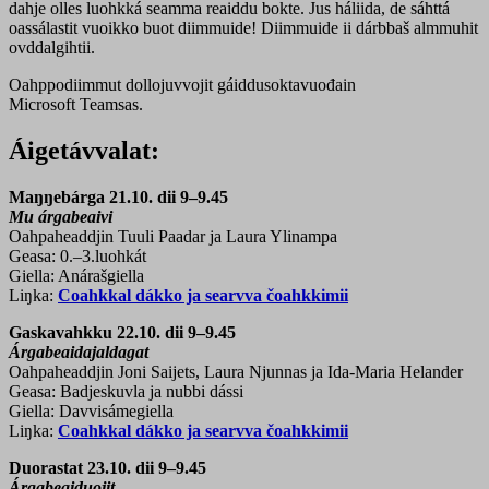
dahje olles luohkká seamma reaiddu bokte. Jus háliida, de sáhttá
oassálastit vuoikko buot diimmuide! Diimmuide ii dárbbaš almmuhit
ovddalgihtii.
Oahppodiimmut dollojuvvojit gáiddusoktavuođain
Microsoft Teamsas.
Áigetávvalat:
Maŋŋebárga 21.10. dii 9–9.45
Mu árgabeaivi
Oahpaheaddjin Tuuli Paadar ja Laura Ylinampa
Geasa: 0.–3.luohkát
Giella: Anárašgiella
Liŋka:
Coahkkal dákko ja searvva čoahkkimii
Gaskavahkku 22.10. dii 9–9.45
Árgabeaidajaldagat
Oahpaheaddjin Joni Saijets, Laura Njunnas ja Ida-Maria Helander
Geasa: Badjeskuvla ja nubbi dássi
Giella: Davvisámegiella
Liŋka:
Coahkkal dákko ja searvva čoahkkimii
Duorastat 23.10. dii 9–9.45
Árgabeaiduojit