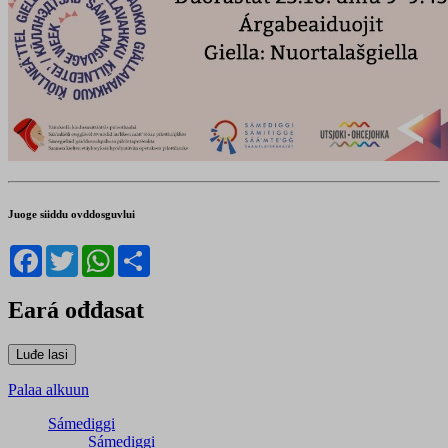
Juoge siiddu ovddosguvlui
Facebook
Twitter
WhatsApp
Share
Eará ođđasat
Palaa alkuun
Sámediggi
Sámediggi