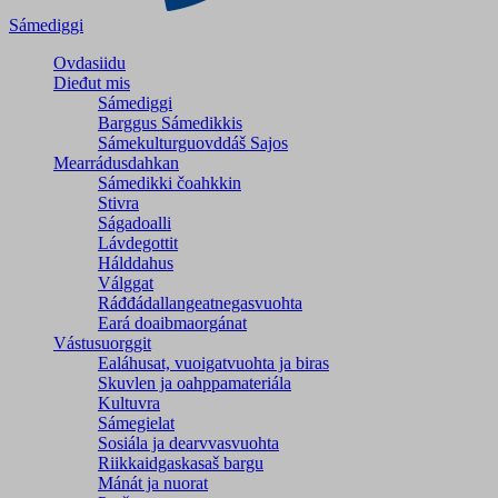
Sámediggi
Ovdasiidu
Dieđut mis
Sámediggi
Barggus Sámedikkis
Sámekulturguovddáš Sajos
Mearrádusdahkan
Sámedikki čoahkkin
Stivra
Ságadoalli
Lávdegottit
Hálddahus
Válggat
Ráđđádallangeatnegas­vuohta
Eará doaibmaorgánat
Vástusuorggit
Ealáhusat, vuoigatvuohta ja biras
Skuvlen ja oahppamateriála
Kultuvra
Sámegielat
Sosiála ja dearvvasvuohta
Riikkaidgaskasaš bargu
Mánát ja nuorat