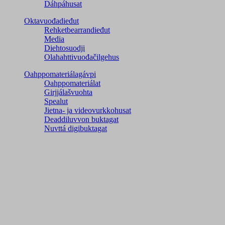
Dáhpáhusat
Oktavuođadieđut
Rehketbearrandieđut
Media
Diehtosuodji
Olahahttivuođačilgehus
Oahppomateriálagávpi
Oahppomateriálat
Girjjálašvuohta
Spealut
Jietna- ja videovurkkohusat
Deaddiluvvon buktagat
Nuvttá digibuktagat