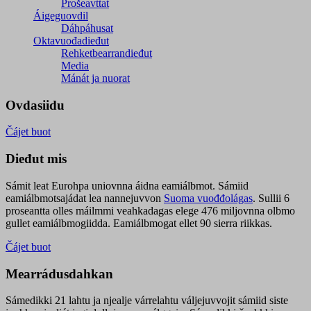
Prošeavttat
Áigeguovdil
Dáhpáhusat
Oktavuođadieđut
Rehketbearrandieđut
Media
Mánát ja nuorat
Ovdasiidu
Čájet buot
Dieđut mis
Sámit leat Eurohpa uniovnna áidna eamiálbmot. Sámiid
eamiálbmotsajádat lea nannejuvvon
Suoma vuođđolágas
. Sullii 6
proseantta olles máilmmi veahkadagas elege 476 miljovnna olbmo
gullet eamiálbmogiidda. Eamiálbmogat ellet 90 sierra riikkas.
Čájet buot
Mearrádusdahkan
Sámedikki 21 lahtu ja njealje várrelahtu váljejuvvojit sámiid siste