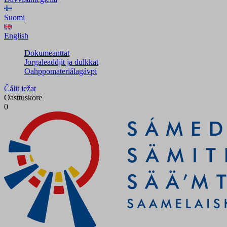
Suomi
English
Dokumeanttat
Jorgaleaddjit ja dulkkat
Oahppomateriálagávpi
Čálit iežat
Oasttuskore
0