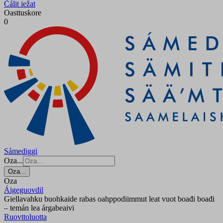
Čálit iežat
Oasttuskore
0
Sámediggi
Oza...
Oza...
Oza
Áigeguovdil
Giellavahku buohkaide rabas oahppodiimmut leat vuot boađi boađi
– temán lea árgabeaivi
Ruovttoluotta