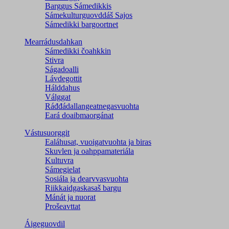
Barggus Sámedikkis
Sámekulturguovddáš Sajos
Sámedikki bargoortnet
Mearrádusdahkan
Sámedikki čoahkkin
Stivra
Ságadoalli
Lávdegottit
Hálddahus
Válggat
Ráđđádallangeatnegas­vuohta
Eará doaibmaorgánat
Vástusuorggit
Ealáhusat, vuoigatvuohta ja biras
Skuvlen ja oahppamateriála
Kultuvra
Sámegielat
Sosiála ja dearvvasvuohta
Riikkaidgaskasaš bargu
Mánát ja nuorat
Prošeavttat
Áigeguovdil