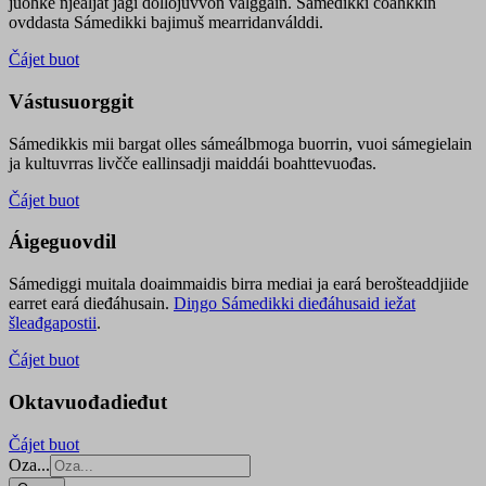
juohke njealját jagi dollojuvvon válggain. Sámedikki čoahkkin
ovddasta Sámedikki bajimuš mearridanválddi.
Čájet buot
Vástusuorggit
Sámedikkis mii bargat olles sámeálbmoga buorrin, vuoi sámegielain
ja kultuvrras livčče eallinsadji maiddái boahttevuođas.
Čájet buot
Áigeguovdil
Sámediggi muitala doaimmaidis birra mediai ja eará berošteaddjiide
earret eará dieđáhusain.
Diŋgo Sámedikki dieđáhusaid iežat
šleađgapostii
.
Čájet buot
Oktavuođadieđut
Čájet buot
Oza...