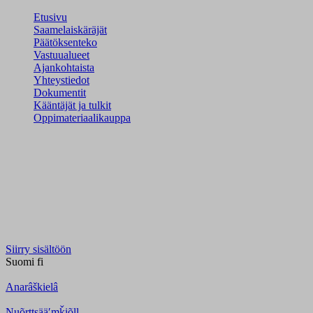
Etusivu
Saamelaiskäräjät
Päätöksenteko
Vastuualueet
Ajankohtaista
Yhteystiedot
Dokumentit
Kääntäjät ja tulkit
Oppimateriaalikauppa
Siirry sisältöön
Suomi
fi
Anarâškielâ
Nuõrttsääʹmǩiõll