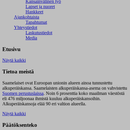
Kansainvälinen työ
Lapset ja nuoret
Hankkeet
Ajankohtaista
Tapahtumat
Yhteystiedot
Laskutustiedot
Media
Etusivu
Näytä kaikki
Tietoa meistä
Saamelaiset ovat Euroopan unionin alueen ainoa tunnustettu
alkuperäiskansa. Saamelaisten alkuperäiskansa-asema on vahvistettu
Suomen perustuslaissa
.
Noin 6 prosenttia koko maailman väestöstä
eli 476 miljoonaa ihmistä kuuluu alkuperäiskansoihin.
Alkuperäiskansoja elää 90 eri valtion alueella.
Näytä kaikki
Päätöksenteko