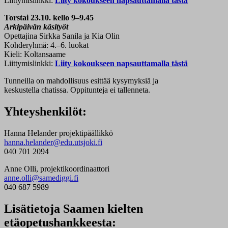
Liittymislinkki:
Liity kokoukseen napsauttamalla tästä
Torstai 23.10. kello 9–9.45
Arkipäivän käsityöt
Opettajina Sirkka Sanila ja Kia Olin
Kohderyhmä: 4.–6. luokat
Kieli: Koltansaame
Liittymislinkki:
Liity kokoukseen napsauttamalla tästä
Tunneilla on mahdollisuus esittää kysymyksiä ja
keskustella chatissa. Oppitunteja ei tallenneta.
Yhteyshenkilöt:
Hanna Helander projektipäällikkö
hanna.helander@edu.utsjoki.fi
040 701 2094
Anne Olli, projektikoordinaattori
anne.olli@samediggi.fi
040 687 5989
Lisätietoja Saamen kielten
etäopetushankkeesta: