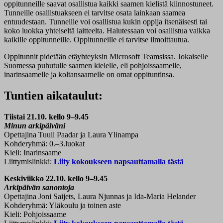
oppitunneille saavat osallistua kaikki saamen kielistä kiinnostuneet.
Tunneille osallistuakseen ei tarvitse osata lainkaan saamea
entuudestaan. Tunneille voi osallistua kukin oppija itsenäisesti tai
koko luokka yhteiseltä laitteelta. Halutessaan voi osallistua vaikka
kaikille oppitunneille. Oppitunneille ei tarvitse ilmoittautua.
Oppitunnit pidetään etäyhteyksin Microsoft Teamsissa. Jokaiselle
Suomessa puhutulle saamen kielelle, eli pohjoissaamelle,
inarinsaamelle ja koltansaamelle on omat oppituntinsa.
Tuntien aikataulut:
Tiistai 21.10. kello 9–9.45
Minun arkipäiväni
Opettajina Tuuli Paadar ja Laura Ylinampa
Kohderyhmä: 0.–3.luokat
Kieli: Inarinsaame
Liittymislinkki:
Liity kokoukseen napsauttamalla tästä
Keskiviikko 22.10. kello 9–9.45
Arkipäivän sanontoja
Opettajina Joni Saijets, Laura Njunnas ja Ida-Maria Helander
Kohderyhmä: Yläkoulu ja toinen aste
Kieli: Pohjoissaame