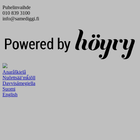
Puhelinvaihde
010 839 3100
info@samediggi.fi
Digi- ja mainostoimisto Höyry Rovaniemi ja Oulu
Anarâškielâ
Nuõrttsääʹmǩiõll
Davvisámegiella
Suomi
English