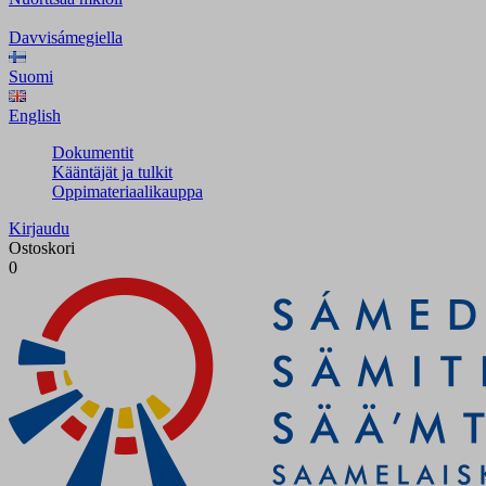
Davvisámegiella
Suomi
English
Dokumentit
Kääntäjät ja tulkit
Oppimateriaalikauppa
Kirjaudu
Ostoskori
0