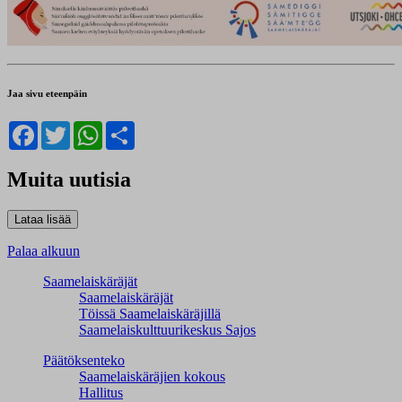
Jaa sivu eteenpäin
Facebook
Twitter
WhatsApp
Share
Muita uutisia
Palaa alkuun
Saamelaiskäräjät
Saamelaiskäräjät
Töissä Saamelaiskäräjillä
Saamelaiskulttuuri­keskus Sajos
Päätöksenteko
Saamelaiskäräjien kokous
Hallitus