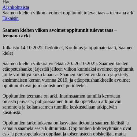
Hae
Ajankohtaista
Saamen kielten viikon avoimet oppitunnit tulevat taas – teemana arki
Takaisin
Saamen kielten viikon avoimet oppitunnit tulevat taas –
teemana arki
Julkaistu 14.10.2025
Tiedotteet, Koulutus ja oppimateriaali, Saamen
kielet
Saamen kielten viikkoa vietetään 20.-26.10.2025. Saamen kielten
etäopetushanke järjestää jälleen viikon kunniaksi avoimet oppitunnit,
joille voi liittyä kuka tahansa. Saamen kielten viikko on järjestetty
ensimmäisen kerran vuonna 2019, ja etäopetushankkeelle avoimet
oppitunnit ovat jo muodostuneet perinteeksi.
Oppituntien teemana on arki. Inarinsaamen tunnilla kerrotaan
omasta päivästä, pohjoissaamen tunnilla opetellaan arkipäivän
sanontoja ja koltansaamen tunnilla keskustellaan arkipäivän
käsitöistä.
Oppituntien tarkoituksena on kasvattaa tietoutta saamen kielistä ja
samalla saamelaisesta kulttuurista. Oppituntien kohderyhmänä ovat
esi- ja perusopetuksen oppilaat ja toisen asteen opiskelijat, mutta