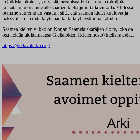
ja julkisia laitoksia, yrityksiä, organisaatioita ja muita toimijoita
kutsutaan tuomaan esille saamen kieliä juuri tällä viikolla. Yhdessä
otamme suuremman vastuun siitä, että saamen kielet kuuluvat ja
näkyvät ja että niitä käytetään kaikilla yhteiskunnan aloilla.
Saamen kielten viikko on Norjan Saamelaiskäräjien aloite, joka on
osa heidän aloittamaansa Giellalokten (Kielennosto) kielistrategiaa.
https://giellavahkku.org/