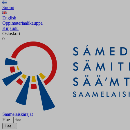
Suomi
English
Oppimateriaalikauppa
Kirjaudu
Ostoskori
0
Saamelaiskäräjät
Hae...
Hae...