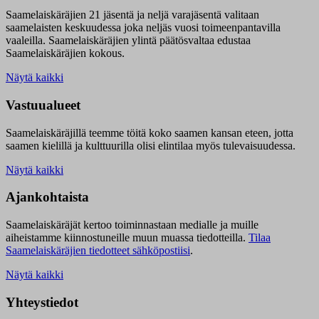
Saamelaiskäräjien 21 jäsentä ja neljä varajäsentä valitaan
saamelaisten keskuudessa joka neljäs vuosi toimeenpantavilla
vaaleilla. Saamelaiskäräjien ylintä päätösvaltaa edustaa
Saamelaiskäräjien kokous.
Näytä kaikki
Vastuualueet
Saamelaiskäräjillä t
eemme töitä koko saamen kansan eteen, jotta
saamen kielillä ja kulttuurilla olisi elintilaa myös tulevaisuudessa.
Näytä kaikki
Ajankohtaista
Saamelaiskäräjät kertoo toiminnastaan medialle ja muille
aiheistamme kiinnostuneille muun muassa tiedotteilla.
Tilaa
Saamelaiskäräjien tiedotteet sähköpostiisi
.
Näytä kaikki
Yhteystiedot