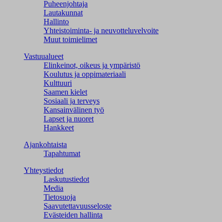
Puheenjohtaja
Lautakunnat
Hallinto
Yhteistoiminta- ja neuvotteluvelvoite
Muut toimielimet
Vastuualueet
Elinkeinot, oikeus ja ympäristö
Koulutus ja oppimateriaali
Kulttuuri
Saamen kielet
Sosiaali ja terveys
Kansainvälinen työ
Lapset ja nuoret
Hankkeet
Ajankohtaista
Tapahtumat
Yhteystiedot
Laskutustiedot
Media
Tietosuoja
Saavutettavuusseloste
Evästeiden hallinta