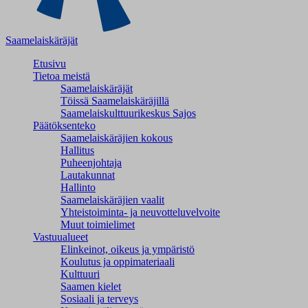
Saamelaiskäräjät
Etusivu
Tietoa meistä
Saamelaiskäräjät
Töissä Saamelaiskäräjillä
Saamelaiskulttuuri­keskus Sajos
Päätöksenteko
Saamelaiskäräjien kokous
Hallitus
Puheenjohtaja
Lautakunnat
Hallinto
Saamelaiskäräjien vaalit
Yhteistoiminta- ja neuvotteluvelvoite
Muut toimielimet
Vastuualueet
Elinkeinot, oikeus ja ympäristö
Koulutus ja oppimateriaali
Kulttuuri
Saamen kielet
Sosiaali ja terveys