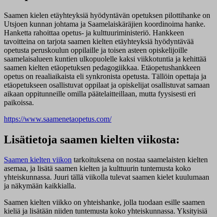
Saamen kielen etäyhteyksiä hyödyntävän opetuksen pilottihanke on
Utsjoen kunnan johtama ja Saamelaiskäräjien koordinoima hanke.
Hanketta rahoittaa opetus- ja kulttuuriministeriö. Hankkeen
tavoitteina on tarjota saamen kielten etäyhteyksiä hyödyntävää
opetusta peruskoulun oppilaille ja toisen asteen opiskelijoille
saamelaisalueen kuntien ulkopuolelle kaksi viikkotuntia ja kehittää
saamen kielten etäopetuksen pedagogiikkaa. Etäopetushankkeen
opetus on reaaliaikaista eli synkronista opetusta. Tällöin opettaja ja
etäopetukseen osallistuvat oppilaat ja opiskelijat osallistuvat samaan
aikaan oppitunneille omilla päätelaitteillaan, mutta fyysisesti eri
paikoissa.
https://www.saamenetaopetus.com/
Lisätietoja saamen kielten viikosta:
Saamen kielten viikon
tarkoituksena on nostaa saamelaisten kielten
asemaa, ja lisätä saamen kielten ja kulttuurin tuntemusta koko
yhteiskunnassa. Juuri tällä viikolla tulevat saamen kielet kuulumaan
ja näkymään kaikkialla.
Saamen kielten viikko on yhteishanke, jolla tuodaan esille saamen
kieliä ja lisätään niiden tuntemusta koko yhteiskunnassa. Yksityisiä