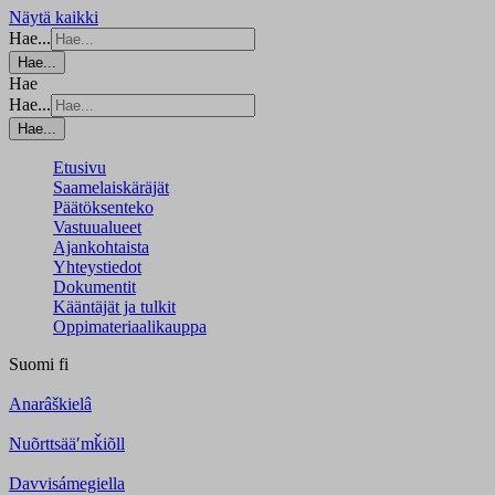
Näytä kaikki
Hae...
Hae...
Hae
Hae...
Hae...
Etusivu
Saamelaiskäräjät
Päätöksenteko
Vastuualueet
Ajankohtaista
Yhteystiedot
Dokumentit
Kääntäjät ja tulkit
Oppimateriaalikauppa
Suomi
fi
Anarâškielâ
Nuõrttsääʹmǩiõll
Davvisámegiella