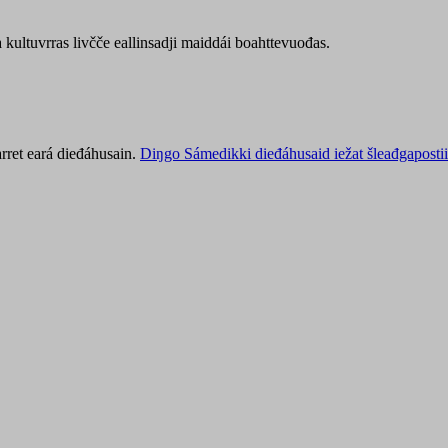
kultuvrras livčče eallinsadji maiddái boahttevuođas.
rret eará dieđáhusain.
Diŋgo Sámedikki dieđáhusaid iežat šleađgapostii