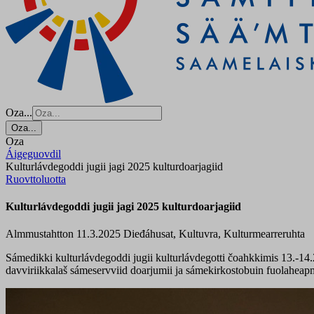
Oza...
Oza...
Oza
Áigeguovdil
Kulturlávdegoddi jugii jagi 2025 kulturdoarjagiid
Ruovttoluotta
Kulturlávdegoddi jugii jagi 2025 kulturdoarjagiid
Almmustahtton 11.3.2025
Dieđáhusat, Kultuvra, Kulturmearreruhta
Sámedikki kulturlávdegoddi jugii kulturlávdegotti čoahkkimis 13.-14.
davviriikkalaš sámeservviid doarjumii ja sámekirkostobuin fuolaheap