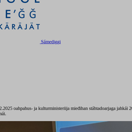
Sámediggi
2.2025 oahpahus- ja kulturministeriija mieđihan stáhtadoarjaga jahkái 
mái.