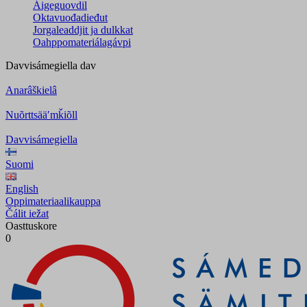
Áigeguovdil
Oktavuođadieđut
Jorgaleaddjit ja dulkkat
Oahppomateriálagávpi
Davvisámegiella
dav
Anarâškielâ
Nuõrttsääʹmǩiõll
Davvisámegiella
Suomi
English
Oppimateriaalikauppa
Čálit iežat
Oasttuskore
0