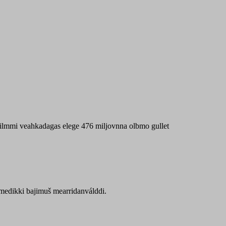
 máilmmi veahkadagas elege 476 miljovnna olbmo gullet
Sámedikki bajimuš mearridanválddi.