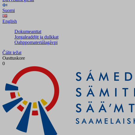
Suomi
English
Dokumeanttat
Jorgaleaddjit ja dulkkat
Oahppomateriálagávpi
Čálit iežat
Oasttuskore
0