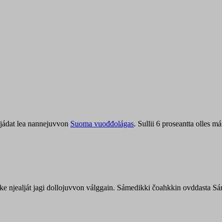
jádat lea nannejuvvon
Suoma vuođđolágas
. Sullii 6 proseantta olles
uohke njealját jagi dollojuvvon válggain. Sámedikki čoahkkin ovddasta 