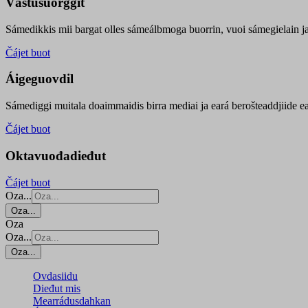
Vástusuorggit
Sámedikkis mii bargat olles sámeálbmoga buorrin, vuoi sámegielain ja 
Čájet buot
Áigeguovdil
Sámediggi muitala doaimmaidis birra mediai ja eará berošteaddjiide ea
Čájet buot
Oktavuođadieđut
Čájet buot
Oza...
Oza...
Oza
Oza...
Oza...
Ovdasiidu
Dieđut mis
Mearrádusdahkan