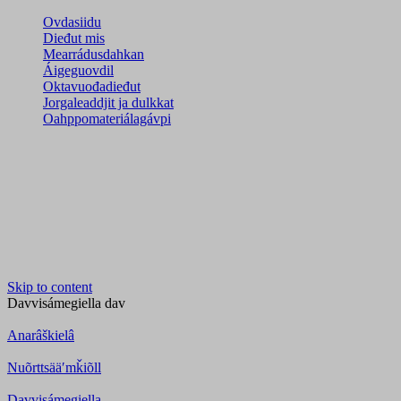
Ovdasiidu
Dieđut mis
Mearrádusdahkan
Áigeguovdil
Oktavuođadieđut
Jorgaleaddjit ja dulkkat
Oahppomateriálagávpi
Skip to content
Davvisámegiella
dav
Anarâškielâ
Nuõrttsääʹmǩiõll
Davvisámegiella