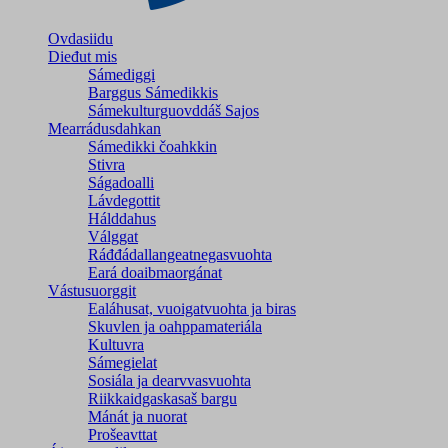
Ovdasiidu
Dieđut mis
Sámediggi
Barggus Sámedikkis
Sámekulturguovddáš Sajos
Mearrádusdahkan
Sámedikki čoahkkin
Stivra
Ságadoalli
Lávdegottit
Hálddahus
Válggat
Ráđđádallangeatnegas­vuohta
Eará doaibmaorgánat
Vástusuorggit
Ealáhusat, vuoigatvuohta ja biras
Skuvlen ja oahppamateriála
Kultuvra
Sámegielat
Sosiála ja dearvvasvuohta
Riikkaidgaskasaš bargu
Mánát ja nuorat
Prošeavttat