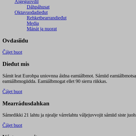
Áigeguovdil
Dáhpáhusat
Oktavuođadieđut
Rehketbearrandieđut
Media
Mánát ja nuorat
Ovdasiidu
Čájet buot
Dieđut mis
Sámit leat Eurohpa uniovnna áidna eamiálbmot. Sámiid eamiálbmotsa
eamiálbmogiidda. Eamiálbmogat ellet 90 sierra riikkas.
Čájet buot
Mearrádusdahkan
Sámedikki 21 lahtu ja njealje várrelahtu váljejuvvojit sámiid siste j
Čájet buot