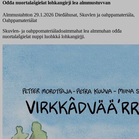
Ođđa nuortalašgielat lohkangirji lea almmustuvvan
Almmustahtton 29.1.2026
Dieđáhusat, Skuvlen ja oahppamateriála,
Oahppamateriálat
Skuvlen- ja oahppomateriáladoaimmahat lea almmuhan ođđa
nuortalašgielat nuppi luohkká lohkangirjji.