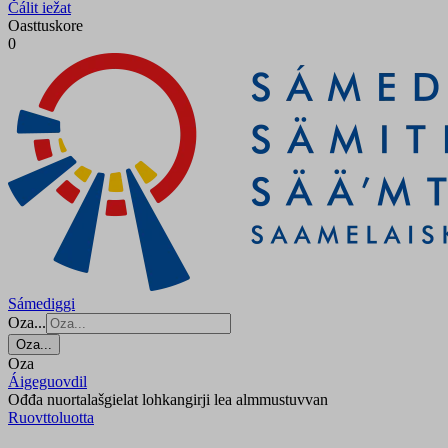
Čálit iežat
Oasttuskore
0
Sámediggi
Oza...
Oza...
Oza
Áigeguovdil
Ođđa nuortalašgielat lohkangirji lea almmustuvvan
Ruovttoluotta