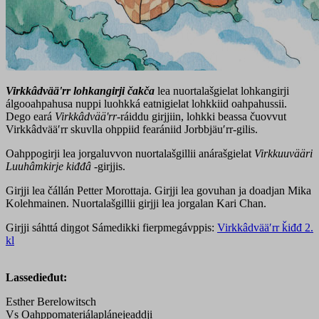
Virkkâdvääʹrr lohkangirji
čakča
lea nuortalašgielat lohkangirji
álgooahpahusa nuppi luohkká eatnigielat lohkkiid oahpahussii.
Dego eará
Virkkâdvääʹrr
-ráiddu girjjiin, lohkki beassa čuovvut
Virkkâdvääʹrr skuvlla ohppiid fearániid Jorbbjäuʹrr-gilis.
Oahppogirji lea jorgaluvvon nuortalašgillii anárašgielat
Virkkuuvääri
Luuhâmkirje
kiđđâ
-girjjis.
Girjji lea čállán Petter Morottaja. Girjji lea govuhan ja doadjan Mika
Kolehmainen. Nuortalašgillii girjji lea jorgalan Kari Chan.
Girjji sáhttá diŋgot Sámedikki fierpmegávppis:
Virkkâdvääʹrr ǩiđđ 2.
kl
Lassedieđut:
Esther Berelowitsch
Vs Oahppomateriálaplánejeaddji