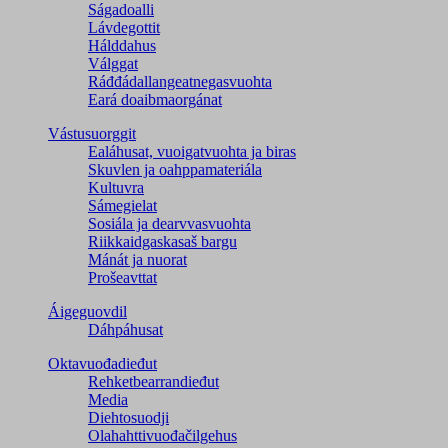
Ságadoalli
Lávdegottit
Hálddahus
Válggat
Ráđđádallangeatnegas­vuohta
Eará doaibmaorgánat
Vástusuorggit
Ealáhusat, vuoigatvuohta ja biras
Skuvlen ja oahppamateriála
Kultuvra
Sámegielat
Sosiála ja dearvvasvuohta
Riikkaidgaskasaš bargu
Mánát ja nuorat
Prošeavttat
Áigeguovdil
Dáhpáhusat
Oktavuođadieđut
Rehketbearrandieđut
Media
Diehtosuodji
Olahahttivuođačilgehus