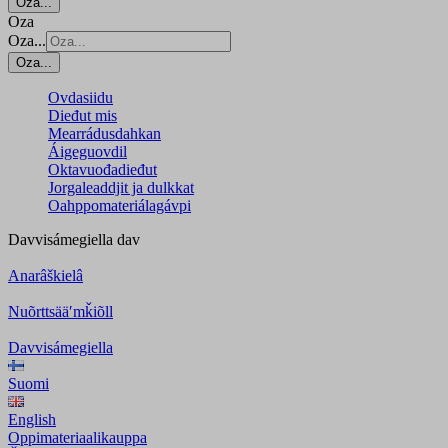
Oza...
Oza
Oza...
Oza...
Ovdasiidu
Dieđut mis
Mearrádusdahkan
Áigeguovdil
Oktavuođadieđut
Jorgaleaddjit ja dulkkat
Oahppomateriálagávpi
Davvisámegiella
dav
Anarâškielâ
Nuõrttsääʹmǩiõll
Davvisámegiella
Suomi
English
Oppimateriaalikauppa