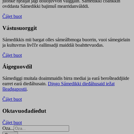
juohke njealját jagi dollojuvvon válggain. Sámedikki čoahkkin
ovddasta Sámedikki bajimuš mearridanválddi.
Čájet buot
Vástusuorggit
Sámedikkis mii bargat olles sámeálbmoga buorrin, vuoi sámegielain
ja kultuvrras livčče eallinsadji maiddái boahttevuođas.
Čájet buot
Áigeguovdil
Sámediggi muitala doaimmaidis birra mediai ja eará berošteaddjiide
earret eará dieđáhusain.
Diŋgo Sámedikki dieđáhusaid iežat
šleađgapostii
.
Čájet buot
Oktavuođadieđut
Čájet buot
Oza...