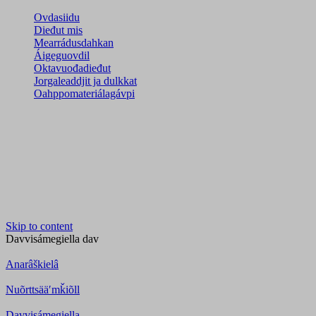
Ovdasiidu
Dieđut mis
Mearrádusdahkan
Áigeguovdil
Oktavuođadieđut
Jorgaleaddjit ja dulkkat
Oahppomateriálagávpi
Skip to content
Davvisámegiella
dav
Anarâškielâ
Nuõrttsääʹmǩiõll
Davvisámegiella