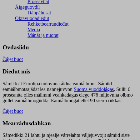
Prošeavttat
Áigeguovdil
Dáhpáhusat
Oktavuođadieđut
Rehketbearrandieđut
Media
Mánát ja nuorat
Ovdasiidu
Čájet buot
Dieđut mis
Sámit leat Eurohpa uniovnna áidna eamiálbmot. Sámiid
eamiálbmotsajádat lea nannejuvvon
Suoma vuođđolágas
. Sullii 6
proseantta olles máilmmi veahkadagas elege 476 miljovnna olbmo
gullet eamiálbmogiidda. Eamiálbmogat ellet 90 sierra riikkas.
Čájet buot
Mearrádusdahkan
Sámedikki 21 lahtu ja njealje várrelahtu váljejuvvojit sámiid siste