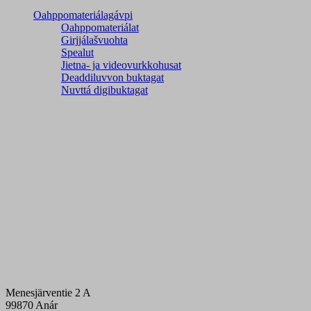
Oahppomateriálagávpi
Oahppomateriálat
Girjjálašvuohta
Spealut
Jietna- ja videovurkkohusat
Deaddiluvvon buktagat
Nuvttá digibuktagat
Menesjärventie 2 A
99870 Anár