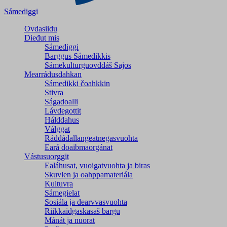
Sámediggi
Ovdasiidu
Dieđut mis
Sámediggi
Barggus Sámedikkis
Sámekulturguovddáš Sajos
Mearrádusdahkan
Sámedikki čoahkkin
Stivra
Ságadoalli
Lávdegottit
Hálddahus
Válggat
Ráđđádallangeatnegas­vuohta
Eará doaibmaorgánat
Vástusuorggit
Ealáhusat, vuoigatvuohta ja biras
Skuvlen ja oahppamateriála
Kultuvra
Sámegielat
Sosiála ja dearvvasvuohta
Riikkaidgaskasaš bargu
Mánát ja nuorat