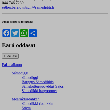
044 746 7280
esther.berelowitsch@samediggi.fi
Juoge siiddu ovddosguvlui
Facebook
Twitter
WhatsApp
Share
Eará ođđasat
Palaa alkuun
Sámediggi
Sámediggi
Barggus Sámedikkis
Sámekulturguovddáš Sajos
Sámedikki bargoortnet
Mearrádusdahkan
Sámedikki čoahkkin
Stivra