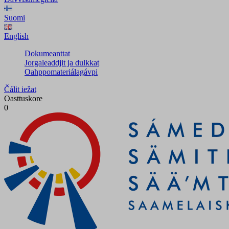
Suomi
English
Dokumeanttat
Jorgaleaddjit ja dulkkat
Oahppomateriálagávpi
Čálit iežat
Oasttuskore
0