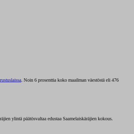
ustuslaissa
.
Noin 6 prosenttia koko maailman väestöstä eli 476
äräjien ylintä päätösvaltaa edustaa Saamelaiskäräjien kokous.