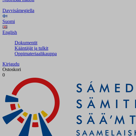
Davvisámegiella
Suomi
English
Dokumentit
Kääntäjät ja tulkit
Oppimateriaalikauppa
Kirjaudu
Ostoskori
0