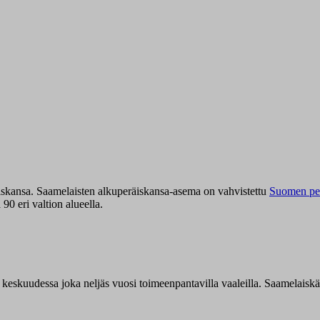
iskansa. Saamelaisten alkuperäiskansa-asema on vahvistettu
Suomen per
0 eri valtion alueella.
n keskuudessa joka neljäs vuosi toimeenpantavilla vaaleilla. Saamelaisk