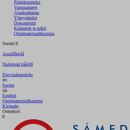
Päätöksenteko
Vastuualueet
Ajankohtaista
Yhteystiedot
Dokumentit
Kääntäjät ja tulkit
Oppimateriaalikauppa
Suomi
fi
Anarâškielâ
Nuõrttsääʹmǩiõll
Davvisámegiella
Suomi
English
Oppimateriaalikauppa
Kirjaudu
Ostoskori
0