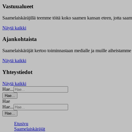
Vastuualueet
Saamelaiskäräjillä t
eemme töitä koko saamen kansan eteen, jotta saamen 
Näytä kaikki
Ajankohtaista
Saamelaiskäräjät kertoo toiminnastaan medialle ja muille aiheistamme 
Näytä kaikki
Yhteystiedot
Näytä kaikki
Hae...
Hae...
Hae
Hae...
Hae...
Etusivu
Saamelaiskäräjät