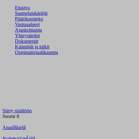
Etusivu
Saamelaiskäräjät
Päätöksenteko
Vastuualueet
Ajankohtaista
Yhteystiedot
Dokumentit
Kääntäjät ja tulkit
Oppimateriaalikauppa
Siirry sisältöön
Suomi
fi
Anarâškielâ
Nuõrttsääʹmǩiõll