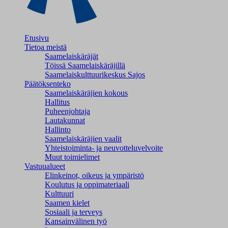
Etusivu
Tietoa meistä
Saamelaiskäräjät
Töissä Saamelaiskäräjillä
Saamelaiskulttuuri­keskus Sajos
Päätöksenteko
Saamelaiskäräjien kokous
Hallitus
Puheenjohtaja
Lautakunnat
Hallinto
Saamelaiskäräjien vaalit
Yhteistoiminta- ja neuvotteluvelvoite
Muut toimielimet
Vastuualueet
Elinkeinot, oikeus ja ympäristö
Koulutus ja oppimateriaali
Kulttuuri
Saamen kielet
Sosiaali ja terveys
Kansainvälinen työ