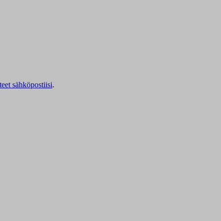
teet sähköpostiisi
.