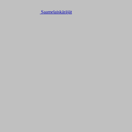
Saamelaiskäräjät