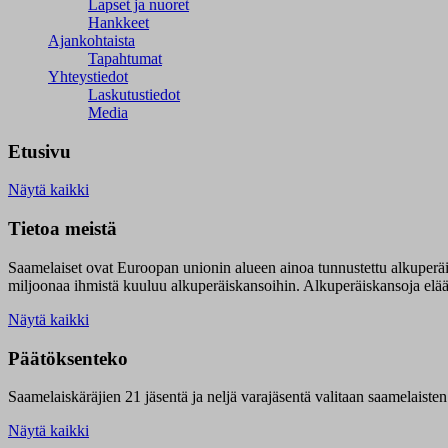
Lapset ja nuoret
Hankkeet
Ajankohtaista
Tapahtumat
Yhteystiedot
Laskutustiedot
Media
Etusivu
Näytä kaikki
Tietoa meistä
Saamelaiset ovat Euroopan unionin alueen ainoa tunnustettu alkuperä
miljoonaa ihmistä kuuluu alkuperäiskansoihin. Alkuperäiskansoja elää 9
Näytä kaikki
Päätöksenteko
Saamelaiskäräjien 21 jäsentä ja neljä varajäsentä valitaan saamelaiste
Näytä kaikki