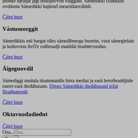
juohke njealját jagi dollojuvvon válggain. Sámedikki čoahkkin
ovddasta Sámedikki bajimuš mearridanválddi.
Čájet buot
Vástusuorggit
Sámedikkis mii bargat olles sámeálbmoga buorrin, vuoi sámegielain
ja kultuvrras livčče eallinsadji maiddái boahttevuođas.
Čájet buot
Áigeguovdil
Sámediggi muitala doaimmaidis birra mediai ja eará berošteaddjiide
earret eará dieđáhusain.
Diŋgo Sámedikki dieđáhusaid iežat
šleađgapostii
.
Čájet buot
Oktavuođadieđut
Čájet buot
Oza...