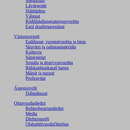
Ságadoalli
Lávdegottit
Hálddahus
Válggat
Ráđđádallangeatnegas­vuohta
Eará doaibmaorgánat
Vástusuorggit
Ealáhusat, vuoigatvuohta ja biras
Skuvlen ja oahppamateriála
Kultuvra
Sámegielat
Sosiála ja dearvvasvuohta
Riikkaidgaskasaš bargu
Mánát ja nuorat
Prošeavttat
Áigeguovdil
Dáhpáhusat
Oktavuođadieđut
Rehketbearrandieđut
Media
Diehtosuodji
Olahahttivuođačilgehus