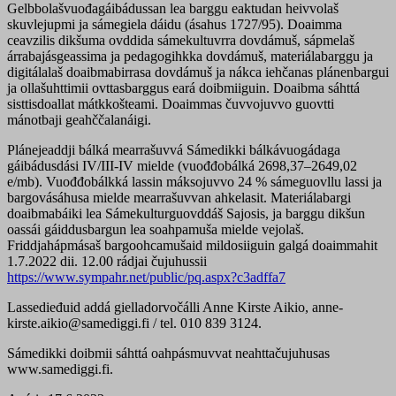
Gelbbolašvuođagáibádussan lea barggu eaktudan heivvolaš
skuvlejupmi ja sámegiela dáidu (ásahus 1727/95). Doaimma
ceavzilis dikšuma ovddida sámekultuvrra dovdámuš, sápmelaš
árrabajásgeassima ja pedagogihkka dovdámuš, materiálabarggu ja
digitálalaš doaibmabirrasa dovdámuš ja nákca iehčanas plánenbargui
ja ollašuhttimii ovttasbarggus eará doibmiiguin. Doaibma sáhttá
sisttisdoallat mátkkošteami. Doaimmas čuvvojuvvo guovtti
mánotbaji geahččalanáigi.
Plánejeaddji bálká mearrašuvvá Sámedikki bálkávuogádaga
gáibádusdási IV/III-IV mielde (vuođđobálká 2698,37–2649,02
e/mb). Vuođđobálkká lassin máksojuvvo 24 % sámeguovllu lassi ja
bargovásáhusa mielde mearrašuvvan ahkelasit. Materiálabargi
doaibmabáiki lea Sámekulturguovddáš Sajosis, ja barggu dikšun
oassái gáiddusbargun lea soahpamuša mielde vejolaš.
Friddjahápmásaš bargoohcamušaid mildosiiguin galgá doaimmahit
1.7.2022 dii. 12.00 rádjai čujuhussii
https://www.sympahr.net/public/pq.aspx?c3adffa7
Lassedieđuid addá gielladorvočálli Anne Kirste Aikio, anne-
kirste.aikio@samediggi.fi / tel. 010 839 3124.
Sámedikki doibmii sáhttá oahpásmuvvat neahttačujuhusas
www.samediggi.fi.