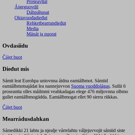
Prošeavttat
Áigeguovdil
Dáhpáhusat
Oktavuođadieđut
Rehketbearrandieđut
Media
Mánát ja nuorat
Ovdasiidu
Čájet buot
Dieđut mis
Sámit leat Eurohpa uniovnna áidna eamiálbmot. Sámiid
eamiálbmotsajádat lea nannejuvvon
Suoma vuođđolágas
. Sullii 6
proseantta olles máilmmi veahkadagas elege 476 miljovnna olbmo
gullet eamiálbmogiidda. Eamiálbmogat ellet 90 sierra riikkas.
Čájet buot
Mearrádusdahkan
Sámedikki 21 lahtu ja njealje várrelahtu váljejuvvojit sámiid siste