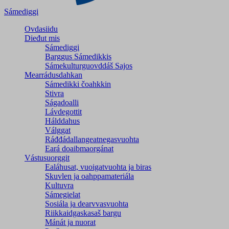
Sámediggi
Ovdasiidu
Dieđut mis
Sámediggi
Barggus Sámedikkis
Sámekulturguovddáš Sajos
Mearrádusdahkan
Sámedikki čoahkkin
Stivra
Ságadoalli
Lávdegottit
Hálddahus
Válggat
Ráđđádallangeatnegas­vuohta
Eará doaibmaorgánat
Vástusuorggit
Ealáhusat, vuoigatvuohta ja biras
Skuvlen ja oahppamateriála
Kultuvra
Sámegielat
Sosiála ja dearvvasvuohta
Riikkaidgaskasaš bargu
Mánát ja nuorat