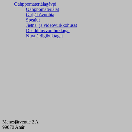
Oahppomateriálagávpi
Oahppomateriálat
Girjjálašvuohta
Spealut
Jietna- ja videovurkkohusat
Deaddiluvvon buktagat
Nuvttá digibuktagat
Menesjärventie 2 A
99870 Anár