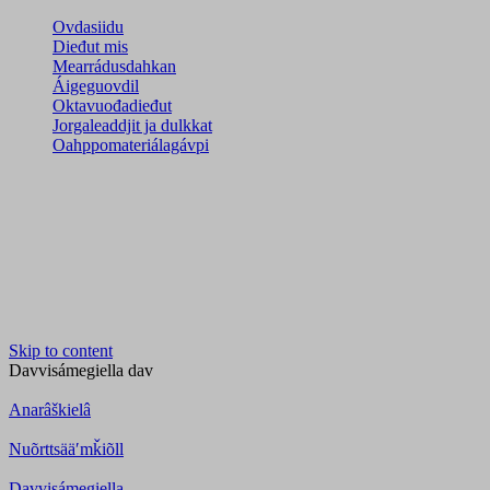
Ovdasiidu
Dieđut mis
Mearrádusdahkan
Áigeguovdil
Oktavuođadieđut
Jorgaleaddjit ja dulkkat
Oahppomateriálagávpi
Skip to content
Davvisámegiella
dav
Anarâškielâ
Nuõrttsääʹmǩiõll
Davvisámegiella