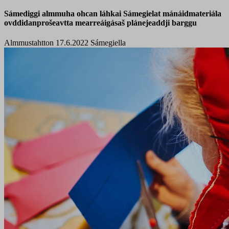
Sámediggi almmuha ohcan láhkai Sámegielat mánáidmateriála
ovddidanprošeavtta mearreáigásaš plánejeaddji barggu
Almmustahtton 17.6.2022
Sámegiella