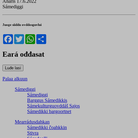
Anáris 17.6.2022
Sámediggi
Juoge siiddu ovddosguvlui
Facebook
Twitter
WhatsApp
Share
Eará ođđasat
Palaa alkuun
Sámediggi
Sámediggi
Barggus Sámedikkis
Sámekulturguovddáš Sajos
Sámedikki bargoortnet
Mearrádusdahkan
Sámedikki čoahkkin
Stivra