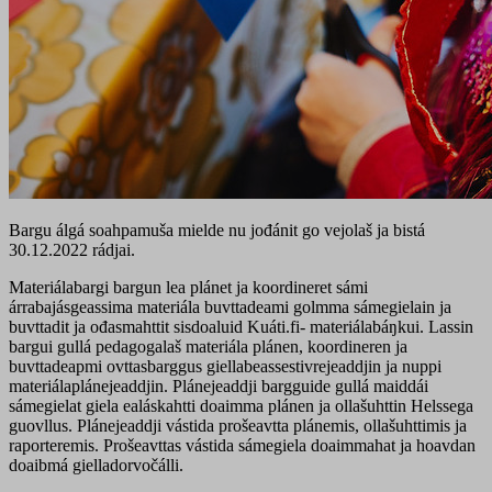
Bargu álgá soahpamuša mielde nu jođánit go vejolaš ja bistá
30.12.2022 rádjai.
Materiálabargi bargun lea plánet ja koordineret sámi
árrabajásgeassima materiála buvttadeami golmma sámegielain ja
buvttadit ja ođasmahttit sisdoaluid Kuáti.fi- materiálabáŋkui. Lassin
bargui gullá pedagogalaš materiála plánen, koordineren ja
buvttadeapmi ovttasbarggus giellabeassestivrejeaddjin ja nuppi
materiálaplánejeaddjin. Plánejeaddji bargguide gullá maiddái
sámegielat giela ealáskahtti doaimma plánen ja ollašuhttin Helssega
guovllus. Plánejeaddji vástida prošeavtta plánemis, ollašuhttimis ja
raporteremis. Prošeavttas vástida sámegiela doaimmahat ja hoavdan
doaibmá gielladorvočálli.