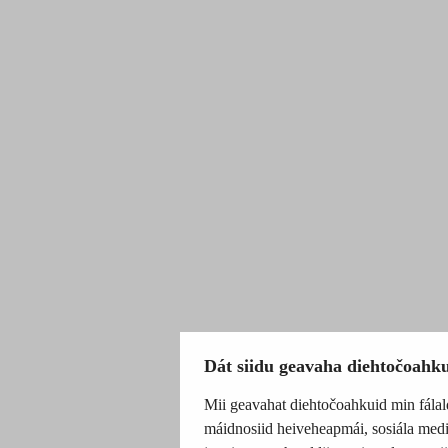
Dát siidu geavaha diehtočoahk
Mii geavahat diehtočoahkuid min fálal
máidnosiid heiveheapmái, sosiála medi