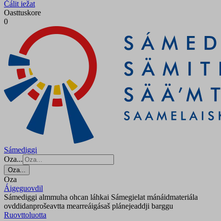
Čálit iežat
Oasttuskore
0
Sámediggi
Oza...
Oza...
Oza
Áigeguovdil
Sámediggi almmuha ohcan láhkai Sámegielat mánáidmateriála
ovddidanprošeavtta mearreáigásaš plánejeaddji barggu
Ruovttoluotta