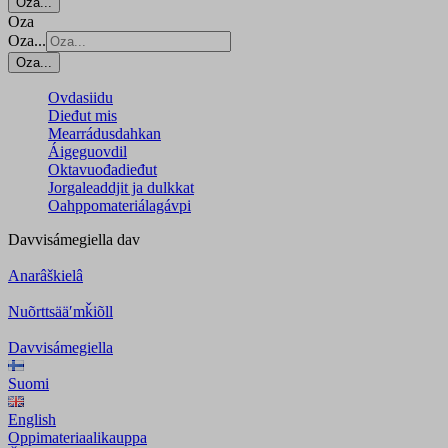
Oza...
Oza
Oza...
Oza...
Ovdasiidu
Dieđut mis
Mearrádusdahkan
Áigeguovdil
Oktavuođadieđut
Jorgaleaddjit ja dulkkat
Oahppomateriálagávpi
Davvisámegiella
dav
Anarâškielâ
Nuõrttsääʹmǩiõll
Davvisámegiella
Suomi
English
Oppimateriaalikauppa