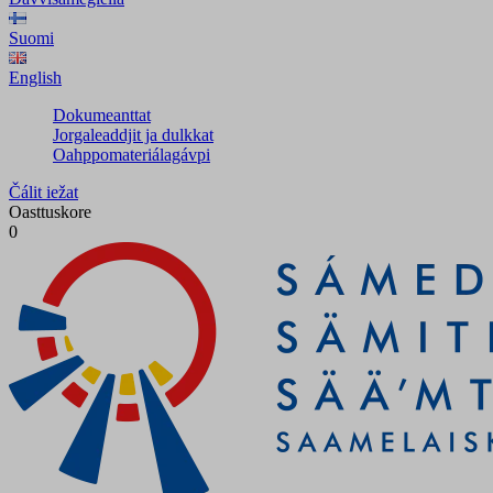
Suomi
English
Dokumeanttat
Jorgaleaddjit ja dulkkat
Oahppomateriálagávpi
Čálit iežat
Oasttuskore
0