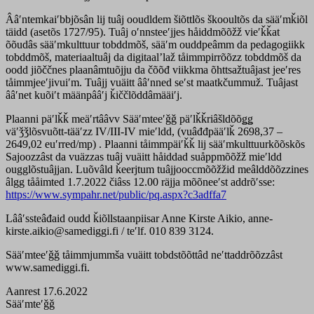
Ââʹntemkaiʹbbjõsân lij tuâj ooudldem šiõttlõs škooultõs da sääʹmǩiõl
täidd (asetõs 1727/95). Tuâj oʹnnsteeʹjjes håiddmõõžž vieʹǩǩat
õõudâs sääʹmkulttuur tobddmõš, sääʹm ouddpeâmm da pedagogiikk
tobddmõš, materiaaltuâj da digitaalʼlaž tåimmpirrõõzz tobddmõš da
oodd jiõččnes plaanâmtuõjju da čõõđ viikkma õhttsažtuâjast jeeʹres
tåimmjeeʹjivuiʹm. Tuâjj vuäitt ââʹnned seʹst maatkčummuž. Tuâjast
ââʹnet kuõiʹt määnpââʹj ǩiččlõddâmääiʹj.
Plaanni päʹlǩǩ meäʹrtââvv Sääʹmteeʹǧǧ päʹlǩǩriâšldõõǥǥ
väʹǯǯlõsvuõtt-tääʹzz IV/III-IV mieʹldd, (vuâđđpääʹlǩ 2698,37 –
2649,02 euʹrred/mp) . Plaanni tåimmpäiʹǩǩ lij sääʹmkulttuurkõõskõs
Sajoozzâst da vuäzzas tuâj vuäitt håiddad suåppmõõžž mieʹldd
ougglõstuâjjan. Luõvâld ǩeerjtum tuâjjooccmõõžžid meâlddõõzzines
âlgg tååimted 1.7.2022 čiâss 12.00 räjja mõõneeʹst addrõʹsse:
https://www.sympahr.net/public/pq.aspx?c3adffa7
Lââʹssteâđaid oudd ǩiõllstaanpiisar Anne Kirste Aikio, anne-
kirste.aikio@samediggi.fi / teʹlf. 010 839 3124.
Sääʹmteeʹǧǧ tåimmjummša vuäitt tobdstõõttâd neʹttaddrõõzzâst
www.samediggi.fi.
Aanrest 17.6.2022
Sääʹmteʹǧǧ