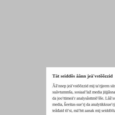
Tät seiddõs âânn jeäʹvstõõzzid
Ââʹnnep jeäʹvstõõzzid mij taʹrjjeem sii
suåvtummša, sosiaalʼlaž media jiijjâs
da jooʹttimeäʹr analysâsttmõʹšše. Lââʹs
media, ǩeeitas-sueʹrj da analytikksueʹr
teâđaid tõʹst, mäʹhtt aanak mij seiddõõ