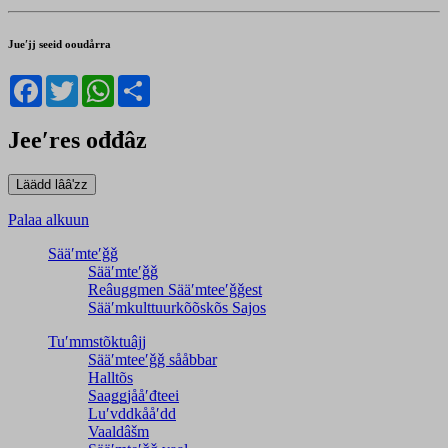
Jueʹjj seeid ooudårra
Facebook
Twitter
WhatsApp
Share
Jeeʹres ođđâz
Palaa alkuun
Sääʹmteʹǧǧ
Sääʹmteʹǧǧ
Reâuggmen Sääʹmteeʹǧǧest
Sääʹmkulttuurkõõskõs Sajos
Tuʹmmstõktuâjj
Sääʹmteeʹǧǧ sååbbar
Halltõs
Saaǥǥjååʹđteei
Luʹvddkååʹdd
Vaaldâšm