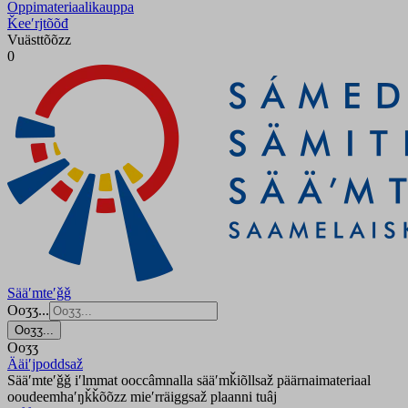
Oppimateriaalikauppa
Ǩeeʹrjtõõđ
Vuästtõõzz
0
Sääʹmteʹǧǧ
Ooʒʒ...
Ooʒʒ...
Ooʒʒ
Ääiʹjpoddsaž
Sääʹmteʹǧǧ iʹlmmat ooccâmnalla sääʹmǩiõllsaž päärnaimateriaal
ooudeemhaʹŋǩǩõõzz mieʹrräiggsaž plaanni tuâj