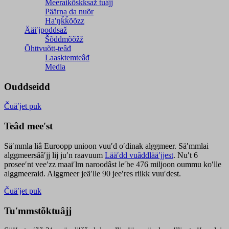
Meeraikõskksaž tuâjj
Päärna da nuõr
Haʹŋǩǩõõzz
Ääiʹjpoddsaž
Šõddmõõžž
Õhttvuõtt-teâđ
Laasktemteâđ
Media
Ouddseidd
Čuäʹjet puk
Teâđ meeʹst
Säʹmmla liâ Euroopp unioon vuuʹd oʹdinak alggmeer. Säʹmmlai
alggmeersââʹjj lij juʹn raavuum
Lääʹdd vuâđđlääʹjjest
. Nuʹt 6
proseeʹnt veeʹzz maaiʹlm naroodâst leʹbe 476 miljoon oummu koʹlle
alggmeeraid. Alggmeer jeäʹlle 90 jeeʹres riikk vuuʹdest.
Čuäʹjet puk
Tuʹmmstõktuâjj