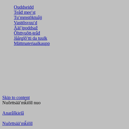
Ouddseidd
Teâđ meeʹst
Tuʹmmstõktuâjj
Vasttõsvuuʹd
Ääiʹjpoddsaž
Õhttvuõtt-teâđ
Jåårǥlõʹtti da tuulk
Mättmateriaalkaupp
Skip to content
Nuõrttsääʹmǩiõll
nuo
Anarâškielâ
Nuõrttsääʹmǩiõll