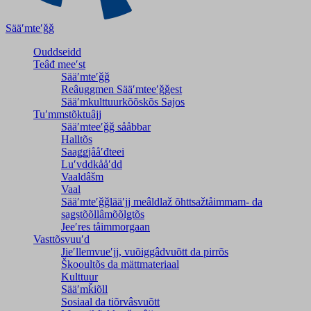
Sääʹmteʹǧǧ
Ouddseidd
Teâđ meeʹst
Sääʹmteʹǧǧ
Reâuggmen Sääʹmteeʹǧǧest
Sääʹmkulttuurkõõskõs Sajos
Tuʹmmstõktuâjj
Sääʹmteeʹǧǧ sååbbar
Halltõs
Saaǥǥjååʹđteei
Luʹvddkååʹdd
Vaaldâšm
Vaal
Sääʹmteʹǧǧlääʹjj meâldlaž õhttsažtåimmam- da
saǥstõõllâmõõlǥtõs
Jeeʹres tåimmorgaan
Vasttõsvuuʹd
Jieʹllemvueʹjj, vuõiggâdvuõtt da pirrõs
Škooultõs da mättmateriaal
Kulttuur
Sääʹmǩiõll
Sosiaal da tiõrvâsvuõtt