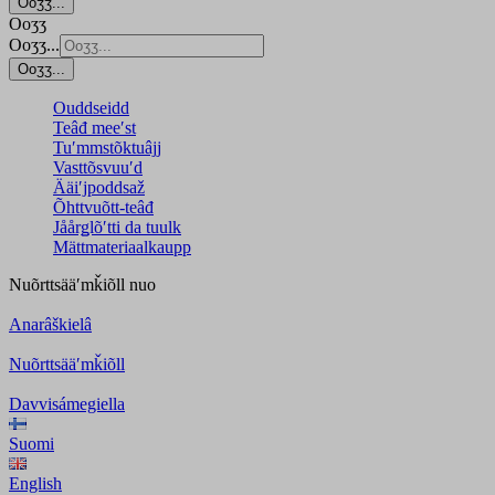
Ooʒʒ...
Ooʒʒ
Ooʒʒ...
Ooʒʒ...
Ouddseidd
Teâđ meeʹst
Tuʹmmstõktuâjj
Vasttõsvuuʹd
Ääiʹjpoddsaž
Õhttvuõtt-teâđ
Jåårǥlõʹtti da tuulk
Mättmateriaalkaupp
Nuõrttsääʹmǩiõll
nuo
Anarâškielâ
Nuõrttsääʹmǩiõll
Davvisámegiella
Suomi
English