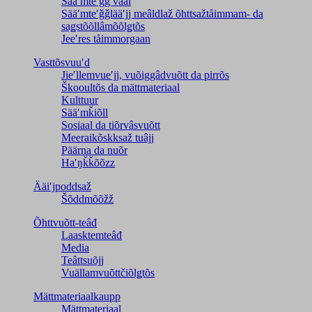
Sääʹmteʹǧǧ vaal
Sääʹmteʹǧǧlääʹjj meâldlaž õhttsažtåimmam- da
saǥstõõllâmõõlǥtõs
Jeeʹres tåimmorgaan
Vasttõsvuuʹd
Jieʹllemvueʹjj, vuõiggâdvuõtt da pirrõs
Škooultõs da mättmateriaal
Kulttuur
Sääʹmǩiõll
Sosiaal da tiõrvâsvuõtt
Meeraikõskksaž tuâjj
Päärna da nuõr
Haʹŋǩǩõõzz
Ääiʹjpoddsaž
Šõddmõõžž
Õhttvuõtt-teâđ
Laasktemteâđ
Media
Teâttsuõjj
Vuällamvuõttčiõlǥtõs
Mättmateriaalkaupp
Mättmateriaal