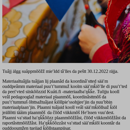
Tuâjj älgg suåppmõõžž mieʹldd tâʹlles da peštt 30.12.2022 räjja.
Materiaaltuâjjla tuâjjan lij plaanâd da koordinâʹstted sääʹm
ouddpeâmm materiaal puuʹtʼtummuž koolm sääʹmǩiõʹlle di puuʹtʼted
da peeiʹvted siiskõõzzid Kuáti.fi -materiaalbaʹŋǩǩe. Tuõjju kooll
veâl pedagooglaž materiaal plaanmõš, koordinâsttmõš da
puuʹtʼtummuš õhttsažtuâjast ǩiõllpieʹssohjjeeʹjin da nuuʹbbin
materiaalplaanʼjin. Plaanni tuâjaid kooll veâl sääʹmǩiõllsaž ǩiõl
jeällõtti tååim plaanmõš da čõõđ viikkmõš Heʹlssen vuuʹdest.
Plaanni vaʹsttad haʹŋǩǩõõzz plaanmõõžžâst, čõõđ viikkmõõžžâst da
raportâsttmõõžžâst. Haʹŋǩǩõõzzâst vaʹsttad sää′mǩiõl koontâr da
ouddooumžen tuejjad ǩiõllstaanpiisar.