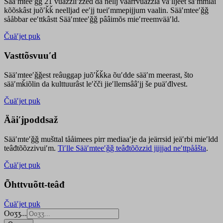
Sääʹmteeʹǧǧ 21 vuäzzliʹžžed da nellj väärrvuäzzla vaʹlljeet säʹmmlai
kõõskâst juõʹǩǩ neelljad eeʹjj tueiʹmmepijjum vaalin. Sääʹmteeʹǧǧ
sååbbar eeʹttkâstt Sääʹmteeʹǧǧ pââimõs mieʹrreemvääʹld.
Čuäʹjet puk
Vasttõsvuuʹd
Sääʹmteeʹǧǧest
reâuggap
juõʹǩǩka
õuʹdde
sääʹm meer
ast
, što
sääʹmǩiõlin da kulttuurâst leʹčči jieʹllemsââʹjj še puäʹđlvest.
Čuäʹjet puk
Ääiʹjpoddsaž
Sääʹmteʹǧǧ mušttal tååimees pirr mediaaʹje da jeärrsid jeäʹrbi mieʹldd
teâđtõõzzivuiʹm.
Tiʹlle Sääʹmteeʹǧǧ teâđtõõzzid jiijjad neʹttpååšta
.
Čuäʹjet puk
Õhttvuõtt-teâđ
Čuäʹjet puk
Ooʒʒ...