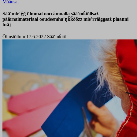
Mååusat
Sääʹmteʹǧǧ iʹlmmat ooccâmnalla sääʹmǩiõllsaž
päärnaimateriaal ooudeemhaʹŋǩǩõõzz mieʹrräiggsaž plaanni
tuâj
Õlmstõttum 17.6.2022
Sääʹmǩiõll