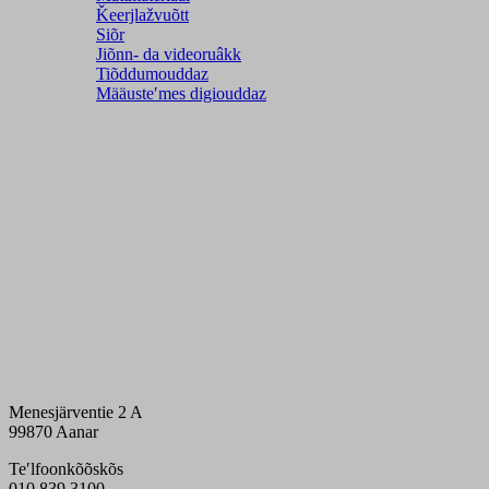
Ǩeerjlažvuõtt
Siõr
Jiõnn- da videoruâkk
Tiõddumouddaz
Määusteʹmes digiouddaz
Menesjärventie 2 A
99870 Aanar
Teʹlfoonkõõskõs
010 839 3100