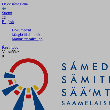
Davvisámegiella
Suomi
English
Dokumeeʹnt
Jåårǥlõʹtti da tuulk
Mättmateriaalkaupp
Ǩeeʹrjtõõđ
Vuästtõõzz
0