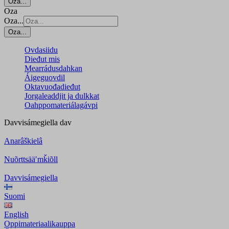
Oza...
Oza
Oza...
Oza...
Ovdasiidu
Dieđut mis
Mearrádusdahkan
Áigeguovdil
Oktavuođadieđut
Jorgaleaddjit ja dulkkat
Oahppomateriálagávpi
Davvisámegiella
dav
Anarâškielâ
Nuõrttsääʹmǩiõll
Davvisámegiella
Suomi
English
Oppimateriaalikauppa