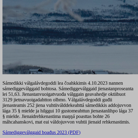
Sámedikki válgalávdegoddi lea čoahkkimis 4.10.2023 nannen
sámediggeválggaid bohtosa. Sámediggeválggaid jienastanproseanta
lei 51,63. Jienastanvuoigatvuođa válggain geavahedje oktiibuot
3129 jietnavuoigadahtton olbmo. Válgalávdegoddi guđii
jienasteamis 252 jiena vuhtiiválddekeahttá sámedikkis addojuvvon
lága 35 § mielde ja hilggui 10 gustomeahttun jienastanlihpo lága 37
§ mielde. Jienaidrehkenastima maŋŋá poasttas bohte 26
máhcahanskovi, mat eai váldojuvvon vuhtii jienaid rehkenastimis.
Sámediggeválggaid boađus 2023 (PDF
)