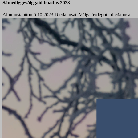
Sámediggeválggaid boađus 2023
Almmustahtton 5.10.2023
Dieđáhusat, Válgalávdegotti dieđáhusat