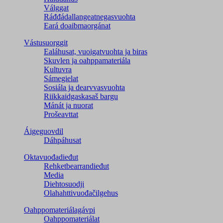
Válggat
Ráđđádallangeatnegas­vuohta
Eará doaibmaorgánat
Vástusuorggit
Ealáhusat, vuoigatvuohta ja biras
Skuvlen ja oahppamateriála
Kultuvra
Sámegielat
Sosiála ja dearvvasvuohta
Riikkaidgaskasaš bargu
Mánát ja nuorat
Prošeavttat
Áigeguovdil
Dáhpáhusat
Oktavuođadieđut
Rehketbearrandieđut
Media
Diehtosuodji
Olahahttivuođačilgehus
Oahppomateriálagávpi
Oahppomateriálat