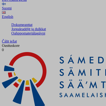
Suomi
English
Dokumeanttat
Jorgaleaddjit ja dulkkat
Oahppomateriálagávpi
Čálit iežat
Oasttuskore
0