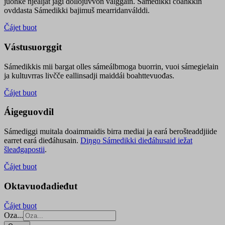
juohke njealját jagi dollojuvvon válggain. Sámedikki čoahkkin
ovddasta Sámedikki bajimuš mearridanválddi.
Čájet buot
Vástusuorggit
Sámedikkis mii bargat olles sámeálbmoga buorrin, vuoi sámegielain
ja kultuvrras livčče eallinsadji maiddái boahttevuođas.
Čájet buot
Áigeguovdil
Sámediggi muitala doaimmaidis birra mediai ja eará berošteaddjiide
earret eará dieđáhusain.
Diŋgo Sámedikki dieđáhusaid iežat
šleađgapostii
.
Čájet buot
Oktavuođadieđut
Čájet buot
Oza...