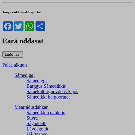
Juoge siiddu ovddosguvlui
Facebook
Twitter
WhatsApp
Share
Eará ođđasat
Palaa alkuun
Sámediggi
Sámediggi
Barggus Sámedikkis
Sámekulturguovddáš Sajos
Sámedikki bargoortnet
Mearrádusdahkan
Sámedikki čoahkkin
Stivra
Ságadoalli
Lávdegottit
Hálddahus