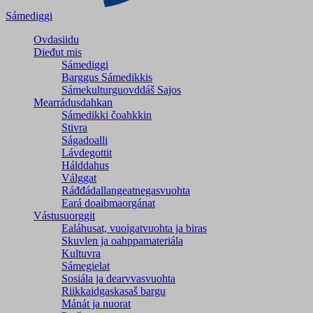
Sámediggi
Ovdasiidu
Dieđut mis
Sámediggi
Barggus Sámedikkis
Sámekulturguovddáš Sajos
Mearrádusdahkan
Sámedikki čoahkkin
Stivra
Ságadoalli
Lávdegottit
Hálddahus
Válggat
Ráđđádallangeatnegas­vuohta
Eará doaibmaorgánat
Vástusuorggit
Ealáhusat, vuoigatvuohta ja biras
Skuvlen ja oahppamateriála
Kultuvra
Sámegielat
Sosiála ja dearvvasvuohta
Riikkaidgaskasaš bargu
Mánát ja nuorat