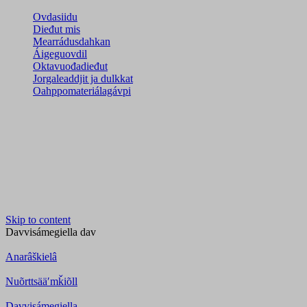
Ovdasiidu
Dieđut mis
Mearrádusdahkan
Áigeguovdil
Oktavuođadieđut
Jorgaleaddjit ja dulkkat
Oahppomateriálagávpi
Skip to content
Davvisámegiella
dav
Anarâškielâ
Nuõrttsääʹmǩiõll
Davvisámegiella