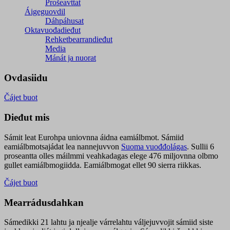
Prošeavttat
Áigeguovdil
Dáhpáhusat
Oktavuođadieđut
Rehketbearrandieđut
Media
Mánát ja nuorat
Ovdasiidu
Čájet buot
Dieđut mis
Sámit leat Eurohpa uniovnna áidna eamiálbmot. Sámiid
eamiálbmotsajádat lea nannejuvvon
Suoma vuođđolágas
. Sullii 6
proseantta olles máilmmi veahkadagas elege 476 miljovnna olbmo
gullet eamiálbmogiidda. Eamiálbmogat ellet 90 sierra riikkas.
Čájet buot
Mearrádusdahkan
Sámedikki 21 lahtu ja njealje várrelahtu váljejuvvojit sámiid siste