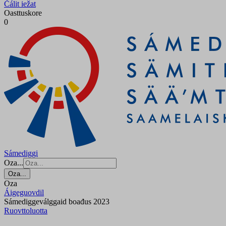
Čálit iežat
Oasttuskore
0
Sámediggi
Oza...
Oza...
Oza
Áigeguovdil
Sámediggeválggaid boađus 2023
Ruovttoluotta