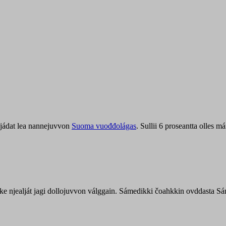
jádat lea nannejuvvon
Suoma vuođđolágas
. Sullii 6 proseantta olles
uohke njealját jagi dollojuvvon válggain. Sámedikki čoahkkin ovddasta 