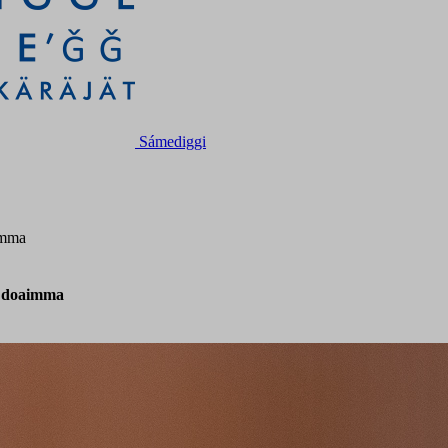
Sámediggi
imma
i doaimma