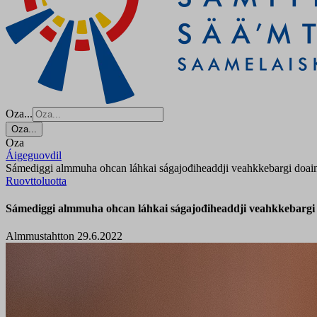
Oza...
Oza...
Oza
Áigeguovdil
Sámediggi almmuha ohcan láhkai ságajođiheaddji veahkkebargi doa
Ruovttoluotta
Sámediggi almmuha ohcan láhkai ságajođiheaddji veahkkebarg
Almmustahtton 29.6.2022