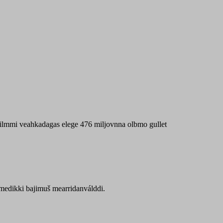
 máilmmi veahkadagas elege 476 miljovnna olbmo gullet
Sámedikki bajimuš mearridanválddi.