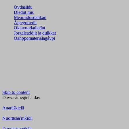
Ovdasiidu
Dieđut mis
Mearrádusdahkan
Áigeguovdil
Oktavuođadieđut
Jorgaleaddjit ja dulkkat
Oahppomateriálagávpi
Skip to content
Davvisámegiella
dav
Anarâškielâ
Nuõrttsääʹmǩiõll
Davvisámegiella