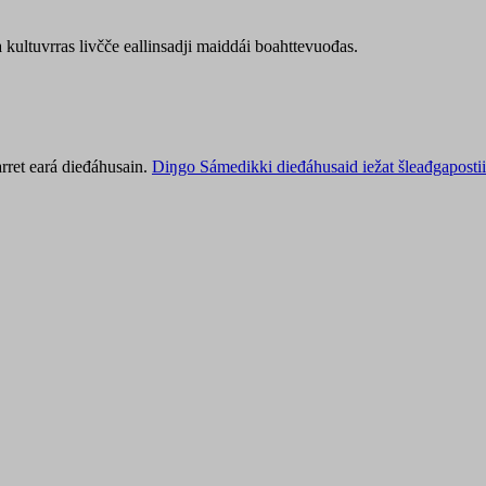
kultuvrras livčče eallinsadji maiddái boahttevuođas.
rret eará dieđáhusain.
Diŋgo Sámedikki dieđáhusaid iežat šleađgapostii