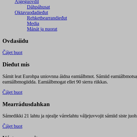
Áigeguovdil
Dáhpáhusat
Oktavuođadieđut
Rehketbearrandieđut
Media
Mánát ja nuorat
Ovdasiidu
Čájet buot
Dieđut mis
Sámit leat Eurohpa uniovnna áidna eamiálbmot. Sámiid eamiálbmotsa
eamiálbmogiidda. Eamiálbmogat ellet 90 sierra riikkas.
Čájet buot
Mearrádusdahkan
Sámedikki 21 lahtu ja njealje várrelahtu váljejuvvojit sámiid siste j
Čájet buot