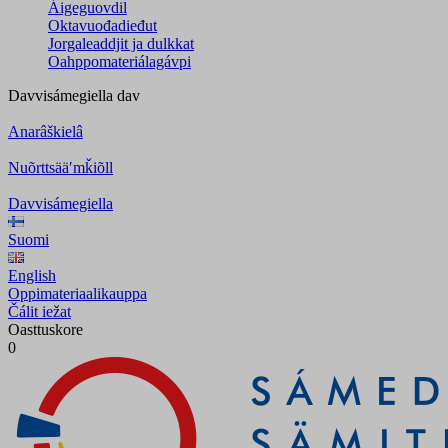
Áigeguovdil
Oktavuođadieđut
Jorgaleaddjit ja dulkkat
Oahppomateriálagávpi
Davvisámegiella
dav
Anarâškielâ
Nuõrttsääʹmǩiõll
Davvisámegiella
Suomi
English
Oppimateriaalikauppa
Čálit iežat
Oasttuskore
0