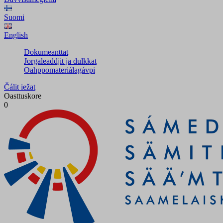
Suomi
English
Dokumeanttat
Jorgaleaddjit ja dulkkat
Oahppomateriálagávpi
Čálit iežat
Oasttuskore
0