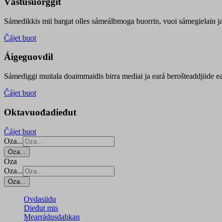
Vástusuorggit
Sámedikkis mii bargat olles sámeálbmoga buorrin, vuoi sámegielain ja 
Čájet buot
Áigeguovdil
Sámediggi muitala doaimmaidis birra mediai ja eará berošteaddjiide ea
Čájet buot
Oktavuođadieđut
Čájet buot
Oza...
Oza...
Oza
Oza...
Oza...
Ovdasiidu
Dieđut mis
Mearrádusdahkan