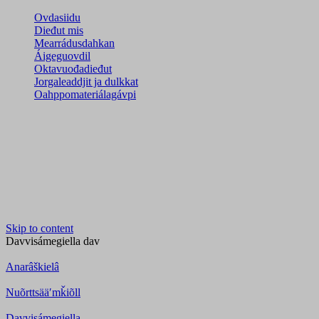
Ovdasiidu
Dieđut mis
Mearrádusdahkan
Áigeguovdil
Oktavuođadieđut
Jorgaleaddjit ja dulkkat
Oahppomateriálagávpi
Skip to content
Davvisámegiella
dav
Anarâškielâ
Nuõrttsääʹmǩiõll
Davvisámegiella