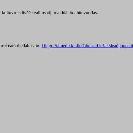
kultuvrras livčče eallinsadji maiddái boahttevuođas.
rret eará dieđáhusain.
Diŋgo Sámedikki dieđáhusaid iežat šleađgapostii