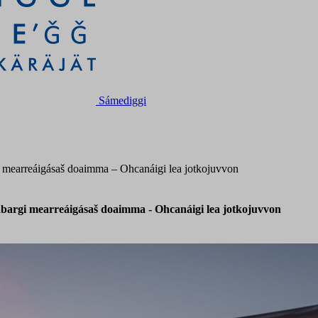
Sámediggi
mearreáigásaš doaimma – Ohcanáigi lea jotkojuvvon
argi mearreáigásaš doaimma - Ohcanáigi lea jotkojuvvon