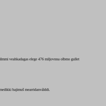
 máilmmi veahkadagas elege 476 miljovnna olbmo gullet
Sámedikki bajimuš mearridanválddi.