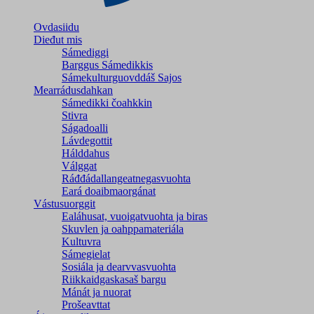
Ovdasiidu
Dieđut mis
Sámediggi
Barggus Sámedikkis
Sámekulturguovddáš Sajos
Mearrádusdahkan
Sámedikki čoahkkin
Stivra
Ságadoalli
Lávdegottit
Hálddahus
Válggat
Ráđđádallangeatnegas­vuohta
Eará doaibmaorgánat
Vástusuorggit
Ealáhusat, vuoigatvuohta ja biras
Skuvlen ja oahppamateriála
Kultuvra
Sámegielat
Sosiála ja dearvvasvuohta
Riikkaidgaskasaš bargu
Mánát ja nuorat
Prošeavttat