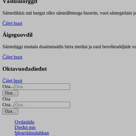
Vástusuorggit
Sámedikkis mii bargat olles sámeálbmoga buorrin, vuoi sámegielain ja 
Čájet buot
Áigeguovdil
Sámediggi muitala doaimmaidis birra mediai ja eará berošteaddjiide ea
Čájet buot
Oktavuođadieđut
Čájet buot
Oza...
Oza...
Oza
Oza...
Oza...
Ovdasiidu
Dieđut mis
Mearrádusdahkan