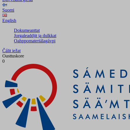
Suomi
English
Dokumeanttat
Jorgaleaddjit ja dulkkat
Oahppomateriálagávpi
Čálit iežat
Oasttuskore
0