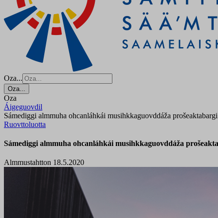
Oza...
Oza...
Oza
Áigeguovdil
Sámediggi almmuha ohcanláhkái musihkkaguovddáža prošeaktabargi 
Ruovttoluotta
Sámediggi almmuha ohcanláhkái musihkkaguovddáža prošeaktab
Almmustahtton 18.5.2020