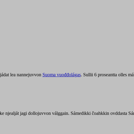
jádat lea nannejuvvon
Suoma vuođđolágas
. Sullii 6 proseantta olles
uohke njealját jagi dollojuvvon válggain. Sámedikki čoahkkin ovddasta 