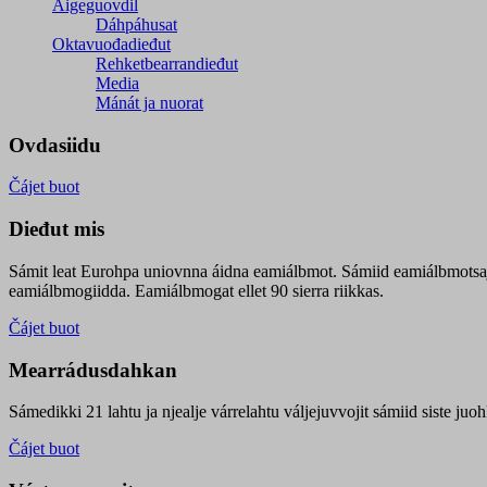
Áigeguovdil
Dáhpáhusat
Oktavuođadieđut
Rehketbearrandieđut
Media
Mánát ja nuorat
Ovdasiidu
Čájet buot
Dieđut mis
Sámit leat Eurohpa uniovnna áidna eamiálbmot. Sámiid eamiálbmotsa
eamiálbmogiidda. Eamiálbmogat ellet 90 sierra riikkas.
Čájet buot
Mearrádusdahkan
Sámedikki 21 lahtu ja njealje várrelahtu váljejuvvojit sámiid siste j
Čájet buot