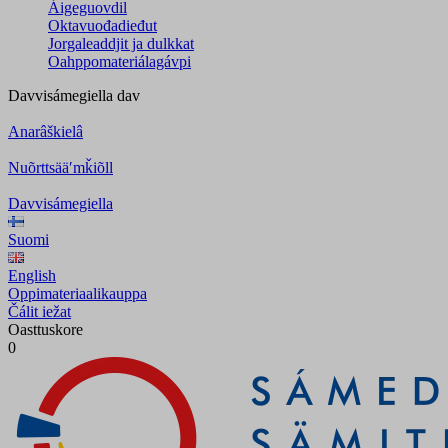
Áigeguovdil
Oktavuođadieđut
Jorgaleaddjit ja dulkkat
Oahppomateriálagávpi
Davvisámegiella
dav
Anarâškielâ
Nuõrttsääʹmǩiõll
Davvisámegiella
Suomi
English
Oppimateriaalikauppa
Čálit iežat
Oasttuskore
0