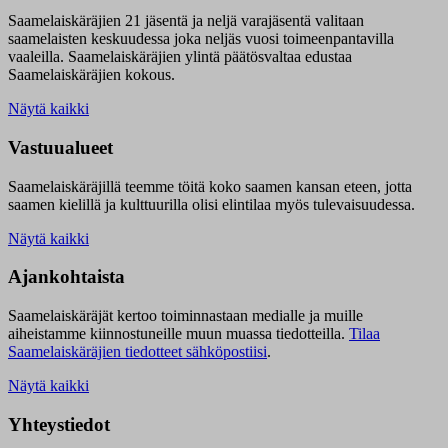
Saamelaiskäräjien 21 jäsentä ja neljä varajäsentä valitaan
saamelaisten keskuudessa joka neljäs vuosi toimeenpantavilla
vaaleilla. Saamelaiskäräjien ylintä päätösvaltaa edustaa
Saamelaiskäräjien kokous.
Näytä kaikki
Vastuualueet
Saamelaiskäräjillä t
eemme töitä koko saamen kansan eteen, jotta
saamen kielillä ja kulttuurilla olisi elintilaa myös tulevaisuudessa.
Näytä kaikki
Ajankohtaista
Saamelaiskäräjät kertoo toiminnastaan medialle ja muille
aiheistamme kiinnostuneille muun muassa tiedotteilla.
Tilaa
Saamelaiskäräjien tiedotteet sähköpostiisi
.
Näytä kaikki
Yhteystiedot