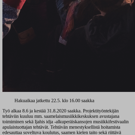
Hakuaikaa jatkettu 22.5. klo 16.00 saakka
Työ alkaa 8.6 ja kestää 31.8.2020 saakka. Projektityöntekijän
tehtäviin kuuluu mm. saamelaismusiikkikeskuksen avustajana
toimiminen sekä Ijahis idja -alkuperäiskansojen musiikkifestivaalin
apulaistuottajan tehtävät. Tehtävän menestyksellistä hoitamista
edesauttaa soveltuva koulutus, saamen kielen taito sekä riittävä