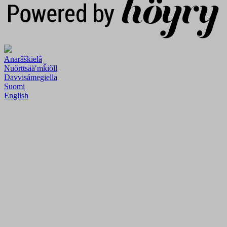
Anarâškielâ
Nuõrttsääʹmǩiõll
Davvisámegiella
Suomi
English