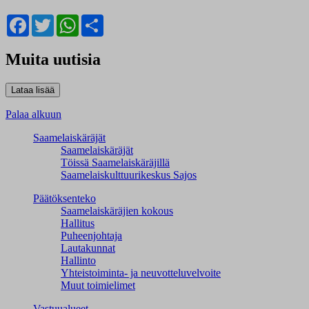
Facebook
Twitter
WhatsApp
Share
Muita uutisia
Palaa alkuun
Saamelaiskäräjät
Saamelaiskäräjät
Töissä Saamelaiskäräjillä
Saamelaiskulttuuri­keskus Sajos
Päätöksenteko
Saamelaiskäräjien kokous
Hallitus
Puheenjohtaja
Lautakunnat
Hallinto
Yhteistoiminta- ja neuvotteluvelvoite
Muut toimielimet
Vastuualueet