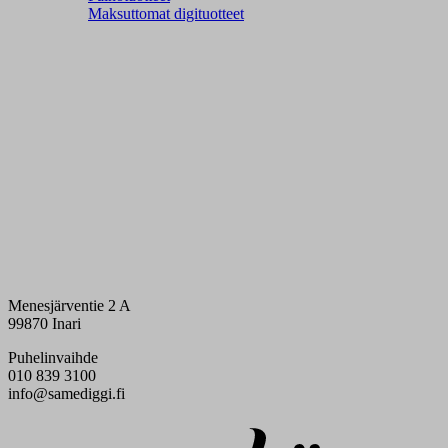
Maksuttomat digituotteet
Menesjärventie 2 A
99870 Inari
Puhelinvaihde
010 839 3100
info@samediggi.fi
Digi- ja mainostoimisto Höyry Rovaniemi ja Oulu