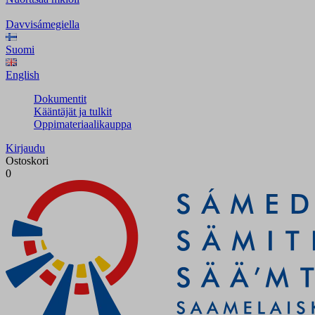
Davvisámegiella
Suomi
English
Dokumentit
Kääntäjät ja tulkit
Oppimateriaalikauppa
Kirjaudu
Ostoskori
0