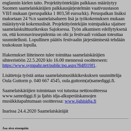
englannin kielen taito. Projektityöntekijän palkkaus määräytyy
Suomen saamelaiskäräjien palkkausjärjestelmän vaativuustason
VII/I mukaan (peruspalkka 1 803,58 euroa/kk). Peruspalkan lisäksi
maksetaan 24 %:n saamelaisalueen lisä ja työkokemuksen mukaan
määräytyvät kokemuslisät. Projektityöntekijän toimipaikka sijaitsee
saamelaiskulttuurikeskus Sajoksessa. Työn alkamisen edellytyksenä
on, että koronavirusepidemia on ohi ja festivaali voidaan toteuttaa
suunnitellusti. Lopullinen päätös festivaalin järjestämisestä tehdään
toukokuun lopulla.
Hakemukset liitteineen tulee toimittaa saamelaiskäräjien
sihteeristöön 22.5.2020 klo 16.00 mennessä osoitteeseen:
https://www.sympahr.net/public/pq.aspx?84f019f1
.
Lisätietoja työstä antaa saamelaismusiikkikeskuksen suunnittelija
Oula Guttorm p. 040 667 4545, oula.guttorm(at)samediggi.fi.
Saamelaiskäräjien toimintaan voi tutustua nettiosoitteessa
www.samediggi.fi ja Ijahis idja-alkuperäiskansojen
musiikkitapahtumaan osoitteessa:
www.ijahisidja.fi
Inarissa 24.4.2020 Saamelaiskäräjät
Jaa sivu eteenpäin