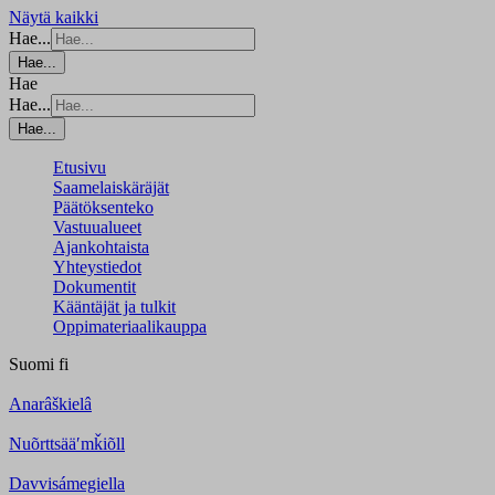
Näytä kaikki
Hae...
Hae...
Hae
Hae...
Hae...
Etusivu
Saamelaiskäräjät
Päätöksenteko
Vastuualueet
Ajankohtaista
Yhteystiedot
Dokumentit
Kääntäjät ja tulkit
Oppimateriaalikauppa
Suomi
fi
Anarâškielâ
Nuõrttsääʹmǩiõll
Davvisámegiella