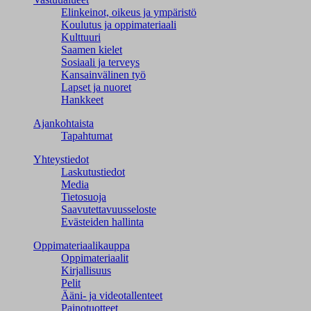
Elinkeinot, oikeus ja ympäristö
Koulutus ja oppimateriaali
Kulttuuri
Saamen kielet
Sosiaali ja terveys
Kansainvälinen työ
Lapset ja nuoret
Hankkeet
Ajankohtaista
Tapahtumat
Yhteystiedot
Laskutustiedot
Media
Tietosuoja
Saavutettavuusseloste
Evästeiden hallinta
Oppimateriaalikauppa
Oppimateriaalit
Kirjallisuus
Pelit
Ääni- ja videotallenteet
Painotuotteet