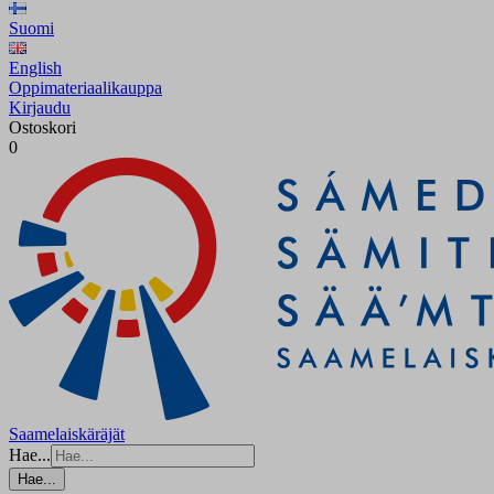
Suomi
English
Oppimateriaalikauppa
Kirjaudu
Ostoskori
0
Saamelaiskäräjät
Hae...
Hae...