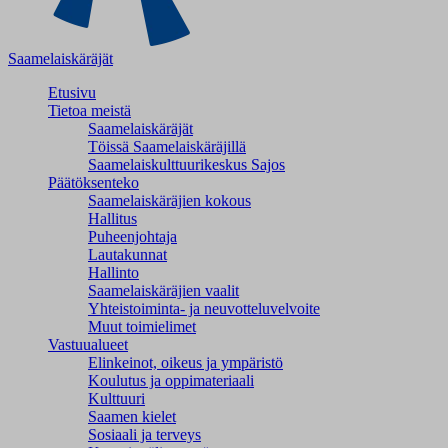
Saamelaiskäräjät
Etusivu
Tietoa meistä
Saamelaiskäräjät
Töissä Saamelaiskäräjillä
Saamelaiskulttuuri­keskus Sajos
Päätöksenteko
Saamelaiskäräjien kokous
Hallitus
Puheenjohtaja
Lautakunnat
Hallinto
Saamelaiskäräjien vaalit
Yhteistoiminta- ja neuvotteluvelvoite
Muut toimielimet
Vastuualueet
Elinkeinot, oikeus ja ympäristö
Koulutus ja oppimateriaali
Kulttuuri
Saamen kielet
Sosiaali ja terveys