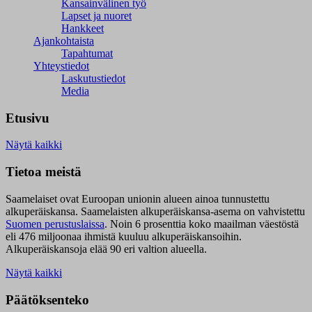
Kansainvälinen työ
Lapset ja nuoret
Hankkeet
Ajankohtaista
Tapahtumat
Yhteystiedot
Laskutustiedot
Media
Etusivu
Näytä kaikki
Tietoa meistä
Saamelaiset ovat Euroopan unionin alueen ainoa tunnustettu
alkuperäiskansa. Saamelaisten alkuperäiskansa-asema on vahvistettu
Suomen perustuslaissa
.
Noin 6 prosenttia koko maailman väestöstä
eli 476 miljoonaa ihmistä kuuluu alkuperäiskansoihin.
Alkuperäiskansoja elää 90 eri valtion alueella.
Näytä kaikki
Päätöksenteko