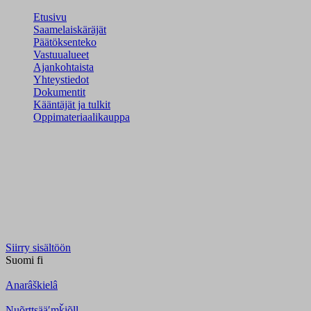
Etusivu
Saamelaiskäräjät
Päätöksenteko
Vastuualueet
Ajankohtaista
Yhteystiedot
Dokumentit
Kääntäjät ja tulkit
Oppimateriaalikauppa
Siirry sisältöön
Suomi
fi
Anarâškielâ
Nuõrttsääʹmǩiõll