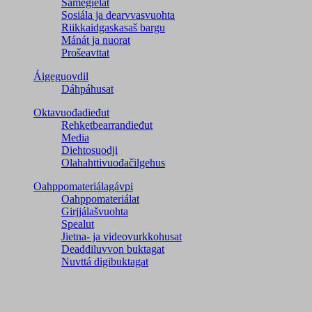
Sámegielat
Sosiála ja dearvvasvuohta
Riikkaidgaskasaš bargu
Mánát ja nuorat
Prošeavttat
Áigeguovdil
Dáhpáhusat
Oktavuođadieđut
Rehketbearrandieđut
Media
Diehtosuodji
Olahahttivuođačilgehus
Oahppomateriálagávpi
Oahppomateriálat
Girjjálašvuohta
Spealut
Jietna- ja videovurkkohusat
Deaddiluvvon buktagat
Nuvttá digibuktagat