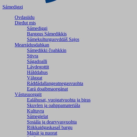
Sámediggi
Ovdasiidu
Dieđut mis
Sámediggi
Barggus Sámedikkis
Sámekulturguovddáš Sajos
Mearrádusdahkan
Sámedikki čoahkkin
Stivra
Ságadoalli
Lávdegottit
Hálddahus
Válggat
Ráđđádallangeatnegas­vuohta
Eará doaibmaorgánat
Vástusuorggit
Ealáhusat, vuoigatvuohta ja biras
Skuvlen ja oahppamateriála
Kultuvra
Sámegielat
Sosiála ja dearvvasvuohta
Riikkaidgaskasaš bargu
Mánát ja nuorat