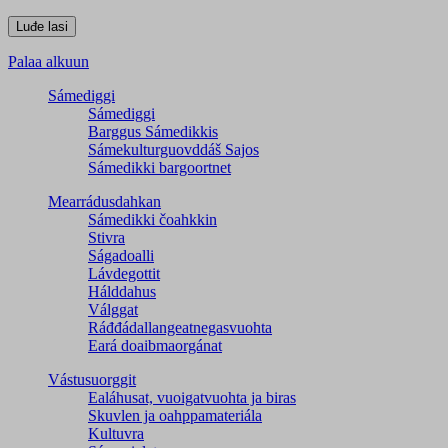
Palaa alkuun
Sámediggi
Sámediggi
Barggus Sámedikkis
Sámekulturguovddáš Sajos
Sámedikki bargoortnet
Mearrádusdahkan
Sámedikki čoahkkin
Stivra
Ságadoalli
Lávdegottit
Hálddahus
Válggat
Ráđđádallangeatnegas­vuohta
Eará doaibmaorgánat
Vástusuorggit
Ealáhusat, vuoigatvuohta ja biras
Skuvlen ja oahppamateriála
Kultuvra