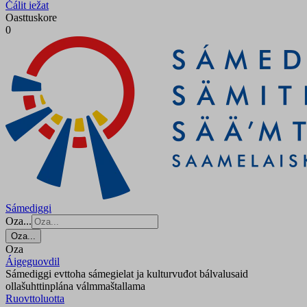
Čálit iežat
Oasttuskore
0
Sámediggi
Oza...
Oza...
Oza
Áigeguovdil
Sámediggi evttoha sámegielat ja kulturvuđot bálvalusaid
ollašuhttinplána válmmaštallama
Ruovttoluotta