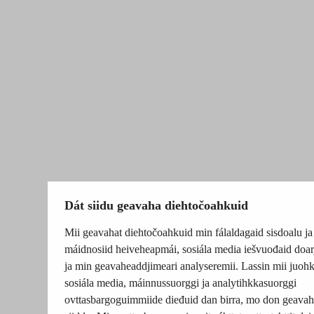
Dát siidu geavaha diehtočoahkuid
Mii geavahat diehtočoahkuid min fálaldagaid sisdoalu ja
máidnosiid heiveheapmái, sosiála media iešvuođaid doar
ja min geavaheaddjimeari analyseremii. Lassin mii juohk
sosiála media, máinnussuorggi ja analytihkkasuorggi
ovttasbargoguimmiide dieđuid dan birra, mo don geavah