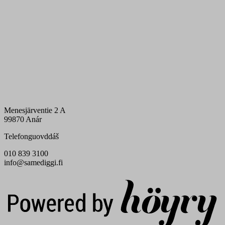
Menesjärventie 2 A
99870 Anár
Telefonguovddáš
010 839 3100
info@samediggi.fi
Digi- ja mainostoimisto Höyry Rovaniemi ja Oulu