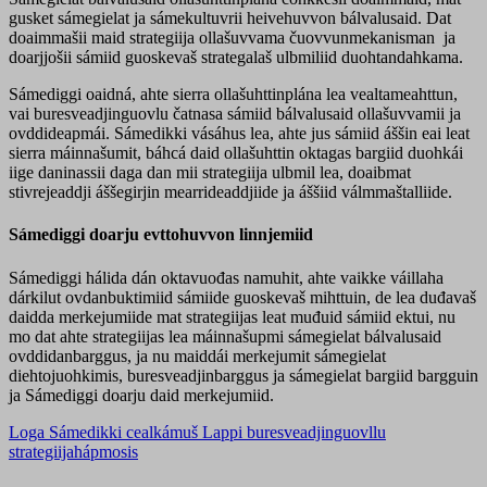
gusket sámegielat ja sámekultuvrii heivehuvvon bálvalusaid. Dat
doaimmašii maid strategiija ollašuvvama čuovvunmekanisman ja
doarjjošii sámiid guoskevaš strategalaš ulbmiliid duohtandahkama.
Sámediggi oaidná, ahte sierra ollašuhttinplána lea vealtameahttun,
vai buresveadjinguovlu čatnasa sámiid bálvalusaid ollašuvvamii ja
ovddideapmái. Sámedikki vásáhus lea, ahte jus sámiid áššin eai leat
sierra máinnašumit, báhcá daid ollašuhttin oktagas bargiid duohkái
iige daninassii daga dan mii strategiija ulbmil lea, doaibmat
stivrejeaddji áššegirjin mearrideaddjiide ja áššiid válmmaštalliide.
Sámediggi doarju evttohuvvon linnjemiid
Sámediggi hálida dán oktavuođas namuhit, ahte vaikke váillaha
dárkilut ovdanbuktimiid sámiide guoskevaš mihttuin, de lea duđavaš
daidda merkejumiide mat strategiijas leat muđuid sámiid ektui, nu
mo dat ahte strategiijas lea máinnašupmi sámegielat bálvalusaid
ovddidanbarggus, ja nu maiddái merkejumit sámegielat
diehtojuohkimis, buresveadjinbarggus ja sámegielat bargiid bargguin
ja Sámediggi doarju daid merkejumiid.
Loga Sámedikki cealkámuš Lappi buresveadjinguovllu
strategiijahápmosis