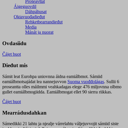
Prošeavttat
Áigeguovdil
Dáhpáhusat
Oktavuođadieđut
Rehketbearrandieđut
Media
Mánát ja nuorat
Ovdasiidu
Čájet buot
Dieđut mis
Sámit leat Eurohpa uniovnna áidna eamiálbmot. Sámiid
eamiálbmotsajádat lea nannejuvvon
Suoma vuođđolágas
. Sullii 6
proseantta olles máilmmi veahkadagas elege 476 miljovnna olbmo
gullet eamiálbmogiidda. Eamiálbmogat ellet 90 sierra riikkas.
Čájet buot
Mearrádusdahkan
Sámedikki 21 lahtu ja njealje várrelahtu váljejuvvojit sámiid siste