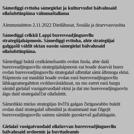
Sámediggi evttoha sámegielat ja kulturvuđot bálvalusaid
ollašuhttinplána válmmaštallama
Almmustahtton 2.11.2022
Dieđáhusat, Sosiála ja dearvvasvuohta
Sámediggi celkkii Lappi buresveadjinguovllu
strategiijahápmosis. Sámediggi evttoha, ahte strategiijai
galggašii váldit oktan oassin sámegielat bálvalusaid
ollašuhttinplána.
Sámediggi buktá cealkámušsasttis ovdan fuola, ahte dalá
buresveadjinguovllu strategiijahápmosis eai boađe doarvái bures
ovdan buresveadjinguovllu strategalaš ulbmilat sámi álbmoga ektui.
Hápmosis eai maiddái boađe ovdan eará buresveadjinguovllu
láhkageatnegahtton ovddasvástádusat, nu mo earret eará bargu
sámiid gielalaš vuoigatvuođaid ektui ja dat mo buresveadjinguovlu
áigu daid strategalaččat ollašuhttit.
Sámedikki mielas strategiijas livččii galgan čielgaseabbo buktit
ovdan daid strategalaš ulbmiliid ja doaimmaid mat čilgejit
buresveadjinguovllu oainnu sámiide guoskevaš gažaldagain.
Gielalaš vuoigatvuođaid ollašuvvan buresveadjinguovllu
bálvalusaid ordnemis ja buvttadeamis