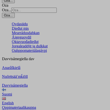
Oza...
Oza
Oza...
Oza...
Ovdasiidu
Dieđut mis
Mearrádusdahkan
Áigeguovdil
Oktavuođadieđut
Jorgaleaddjit ja dulkkat
Oahppomateriálagávpi
Davvisámegiella
dav
Anarâškielâ
Nuõrttsääʹmǩiõll
Davvisámegiella
Suomi
English
Oppimateriaalikauppa