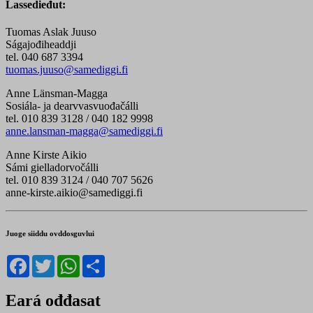
Lassedieđut:
Tuomas Aslak Juuso
Ságajođiheaddji
tel. 040 687 3394
tuomas.juuso@samediggi.fi
Anne Länsman-Magga
Sosiála- ja dearvvasvuođačálli
tel. 010 839 3128 / 040 182 9998
anne.lansman-magga@samediggi.fi
Anne Kirste Aikio
Sámi gielladorvočálli
tel. 010 839 3124 / 040 707 5626
anne-kirste.aikio@samediggi.fi
Juoge siiddu ovddosguvlui
Facebook
Twitter
WhatsApp
Share
Eará ođđasat