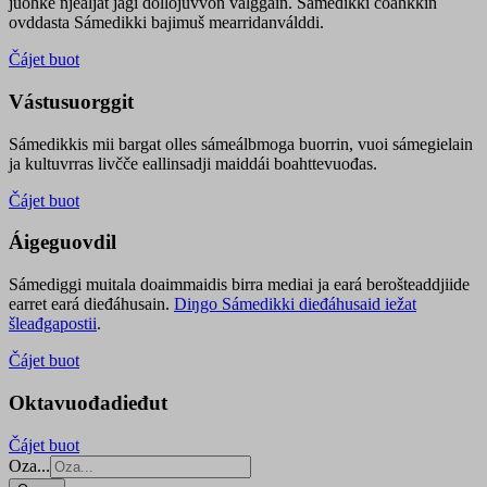
juohke njealját jagi dollojuvvon válggain. Sámedikki čoahkkin
ovddasta Sámedikki bajimuš mearridanválddi.
Čájet buot
Vástusuorggit
Sámedikkis mii bargat olles sámeálbmoga buorrin, vuoi sámegielain
ja kultuvrras livčče eallinsadji maiddái boahttevuođas.
Čájet buot
Áigeguovdil
Sámediggi muitala doaimmaidis birra mediai ja eará berošteaddjiide
earret eará dieđáhusain.
Diŋgo Sámedikki dieđáhusaid iežat
šleađgapostii
.
Čájet buot
Oktavuođadieđut
Čájet buot
Oza...