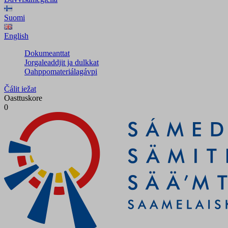
Suomi
English
Dokumeanttat
Jorgaleaddjit ja dulkkat
Oahppomateriálagávpi
Čálit iežat
Oasttuskore
0