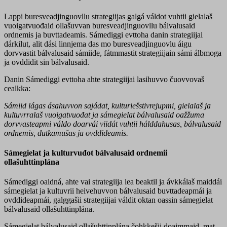
Lappi buresveadjinguovllu strategiijas galgá váldot vuhtii gielalaš
vuoigatvuođaid ollašuvvan buresveadjinguovllu bálvalusaid
ordnemis ja buvttadeamis. Sámediggi evttoha danin strategiijai
dárkilut, alit dási linnjema das mo buresveadjinguovlu áigu
dorvvastit bálvalusaid sámiide, fátmmastit strategiijain sámi álbmoga
ja ovddidit sin bálvalusaid.
Danin Sámediggi evttoha ahte strategiijai lasihuvvo čuovvovaš
cealkka:
Sámiid lágas ásahuvvon sajádat, kulturiešstivrejupmi, gielalaš ja
kultuvrralaš vuoigatvuođat ja sámegielat bálvalusaid oažžuma
dorvvasteapmi váldo doarvái viidát vuhtii hálddahusas, bálvalusaid
ordnemis, dutkamušas ja ovddideamis.
Sámegielat ja kulturvuđot bálvalusaid ordnemii
ollašuhttinplána
Sámediggi oaidná, ahte vai strategiija lea beaktil ja ávkkálaš maiddái
sámegielat ja kultuvrii heivehuvvon bálvalusaid buvttadeapmái ja
ovddideapmái, galggašii strategiijai váldit oktan oassin sámegielat
bálvalusaid ollašuhttinplána.
Sámegielat bálvalusaid ollašuhttinplána čohkkešii doaimmaid, mat