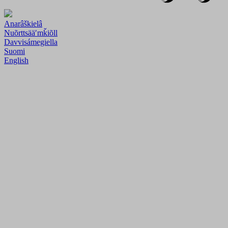
Anarâškielâ
Nuõrttsääʹmǩiõll
Davvisámegiella
Suomi
English