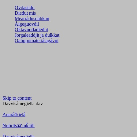
Ovdasiidu
Dieđut mis
Mearrádusdahkan
Áigeguovdil
Oktavuođadieđut
Jorgaleaddjit ja dulkkat
Oahppomateriálagávpi
Skip to content
Davvisámegiella
dav
Anarâškielâ
Nuõrttsääʹmǩiõll
Davvisámegiella