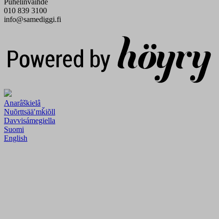
Puhelinvaihde
010 839 3100
info@samediggi.fi
Digi- ja mainostoimisto Höyry Rovaniemi ja Oulu
Anarâškielâ
Nuõrttsääʹmǩiõll
Davvisámegiella
Suomi
English