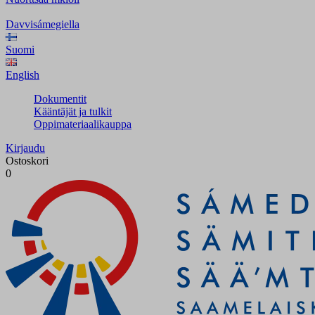
Davvisámegiella
Suomi
English
Dokumentit
Kääntäjät ja tulkit
Oppimateriaalikauppa
Kirjaudu
Ostoskori
0