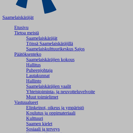
Saamelaiskäräjät
Etusivu
Tietoa meistä
Saamelaiskäräjät
Töissä Saamelaiskäräjillä
Saamelaiskulttuuri­keskus Sajos
Päätöksenteko
Saamelaiskäräjien kokous
Hallitus
Puheenjohtaja
Lautakunnat
Hallinto
Saamelaiskäräjien vaalit
Yhteistoiminta- ja neuvotteluvelvoite
Muut toimielimet
Vastuualueet
Elinkeinot, oikeus ja ympäristö
Koulutus ja oppimateriaali
Kulttuuri
Saamen kielet
Sosiaali ja terveys