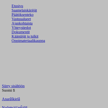
Etusivu
Saamelaiskäräjät
Päätöksenteko
Vastuualueet
Ajankohtaista
Yhteystiedot
Dokumentit
Kääntäjät ja tulkit
Oppimateriaalikauppa
Siirry sisältöön
Suomi
fi
Anarâškielâ
Nuõrttsääʹmǩiõll