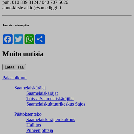
puh. 010 839 3124 / 040 707 5626
anne-kirste.aikio@samediggi.fi
Jaa sivu eteenpäin
Facebook
Twitter
WhatsApp
Share
Muita uutisia
Palaa alkuun
Saamelaiskäräjät
Saamelaiskäräjät
Töissä Saamelaiskäräjillä
Saamelaiskulttuuri­keskus Sajos
Päätöksenteko
Saamelaiskäräjien kokous
Hallitus
Puheenjohtaja