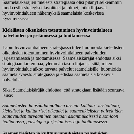
Saamelaiskäräjien mielestä strategiassa olisi pitänyt selkeämmin
tuoda esiin strategiset tavoitteet ja toimet, jotka linjaavat
hyvinvointialueen näkemyksiä saamelaisia koskevissa
kysymyksissä.
Kielellisten oikeuksien toteutuminen hyvinvointialueen
palveluiden järjestämisessä ja tuottamisessa
Lapin hyvinvointialueen strategiassa tulee huomioida kielellisten
oikeuksien toteutuminen hyvinvointialueen palveluiden
järjestämisessä ja tuottamisessa. Saamelaiskäräjät ehdottaa siksi
strategiaan tarkempaa, ylemmän tason linjausta siitä, miten
hyvinvointialue aikoo turvata palvelut saamelaisille, huomioida
saamelaisväestö strategiassa ja edistää saamelaisia koskevia
palveluita.
Siksi Saamelaiskäräjät ehdottaa, että strategiaan lisätään seuraava
lause:
Saamelaisten lainsäädännöllinen asema, kulttuuri-itsehallinto,
kielelliset ja kulttuuriset oikeudet ja saamenkielisten palveluiden
saatavuuden turvaaminen otetaan asianmukaisesti huomioon
hallinnossa, palvelujen järjestämisessä ja tuottamisessa.
Saamenkielisten ja kulttuurinmukaisten palveluiden