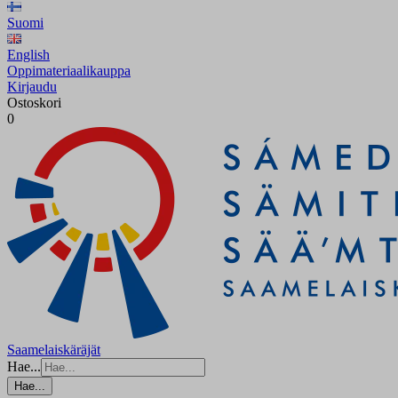
Suomi
English
Oppimateriaalikauppa
Kirjaudu
Ostoskori
0
Saamelaiskäräjät
Hae...
Hae...