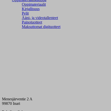
Oppimateriaalit
Kirjallisuus
Pelit
Ääni- ja videotallenteet
Painotuotteet
Maksuttomat digituotteet
Menesjärventie 2 A
99870 Inari