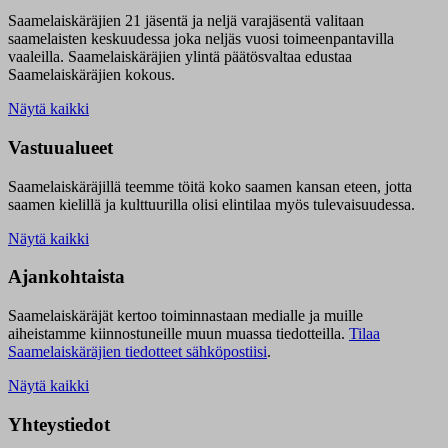
Saamelaiskäräjien 21 jäsentä ja neljä varajäsentä valitaan
saamelaisten keskuudessa joka neljäs vuosi toimeenpantavilla
vaaleilla. Saamelaiskäräjien ylintä päätösvaltaa edustaa
Saamelaiskäräjien kokous.
Näytä kaikki
Vastuualueet
Saamelaiskäräjillä t
eemme töitä koko saamen kansan eteen, jotta
saamen kielillä ja kulttuurilla olisi elintilaa myös tulevaisuudessa.
Näytä kaikki
Ajankohtaista
Saamelaiskäräjät kertoo toiminnastaan medialle ja muille
aiheistamme kiinnostuneille muun muassa tiedotteilla.
Tilaa
Saamelaiskäräjien tiedotteet sähköpostiisi
.
Näytä kaikki
Yhteystiedot