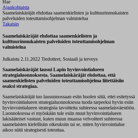
Hae
Ajankohtaista
Saamelaiskäräjät ehdottaa saamenkielisten ja kulttuurinmukaisten
palveluiden toteuttamisohjelman valmistelua
Takaisin
Saamelaiskäräjät ehdottaa saamenkielisten ja
kulttuurinmukaisten palveluiden toteuttamisohjelman
valmistelua
Julkaistu 2.11.2022
Tiedotteet, Sosiaali ja terveys
Saamelaiskäräjät lausui Lapin hyvinvointialueen
strategialuonnoksesta. Saamelaiskäräjät ehdottaa, että
saamenkielisten palveluiden toteuttamisohjelma liitettäisiin
osaksi strategiaa.
Saamelaiskäräjät tuo lausunnossaan esiin huolen siitä, ettei esitetyssä
hyvinvointialueen strategialuonnoksessa tuoda tarpeeksi hyvin esiin
hyvinvointialueen strategisia tavoitteita suhteessa saamelaisväestöön.
Luonnoksessa ei myöskään tule esiin muut hyvinvointialueen
lakisääteiset vastuut, kuten muun muassa velvoitteet suhteessa
saamelaisten kielellisiin oikeuksiin tai se, miten hyvinvointialue
aikoo niitä strategisesti toteuttaa.