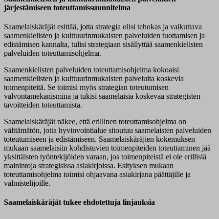
järjestämiseen toteuttamissuunnitelma
Saamelaiskäräjät esittää, jotta strategia olisi tehokas ja vaikuttava
saamenkielisten ja kulttuurinmukaisten palveluiden tuottamisen ja
edistämisen kannalta, tulisi strategiaan sisällyttää saamenkielisten
palveluiden toteuttamisohjelma.
Saamenkielisten palveluiden toteuttamisohjelma kokoaisi
saamenkielisten ja kulttuurinmukaisten palveluita koskevia
toimenpiteitä. Se toimisi myös strategian toteutumisen
valvontamekanismina ja tukisi saamelaisia koskevaa strategisten
tavoitteiden toteuttamista.
Saamelaiskäräjät näkee, että erillinen toteuttamisohjelma on
välttämätön, jotta hyvinvointialue sitoutuu saamelaisten palveluiden
toteutumiseen ja edistämiseen. Saamelaiskäräjien kokemuksen
mukaan saamelaisiin kohdistuvien toimenpiteiden toteuttaminen jää
yksittäisten työntekijöiden varaan, jos toimenpiteistä ei ole erillisiä
mainintoja strategisissa asiakirjoissa. Esityksen mukaan
toteuttamisohjelma toimisi ohjaavana asiakirjana päättäjille ja
valmistelijoille.
Saamelaiskäräjät tukee ehdotettuja linjauksia