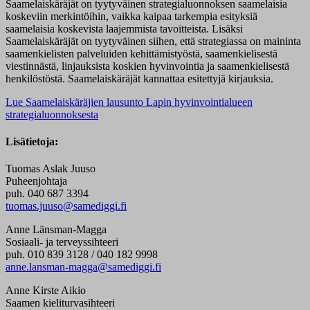
Saamelaiskäräjät on tyytyväinen strategialuonnoksen saamelaisia
koskeviin merkintöihin, vaikka kaipaa tarkempia esityksiä
saamelaisia koskevista laajemmista tavoitteista. Lisäksi
Saamelaiskäräjät on tyytyväinen siihen, että strategiassa on maininta
saamenkielisten palveluiden kehittämistyöstä, saamenkielisestä
viestinnästä, linjauksista koskien hyvinvointia ja saamenkielisestä
henkilöstöstä. Saamelaiskäräjät kannattaa esitettyjä kirjauksia.
Lue Saamelaiskäräjien lausunto Lapin hyvinvointialueen
strategialuonnoksesta
Lisätietoja:
Tuomas Aslak Juuso
Puheenjohtaja
puh. 040 687 3394
tuomas.juuso@samediggi.fi
Anne Länsman-Magga
Sosiaali- ja terveyssihteeri
puh. 010 839 3128 / 040 182 9998
anne.lansman-magga@samediggi.fi
Anne Kirste Aikio
Saamen kieliturvasihteeri