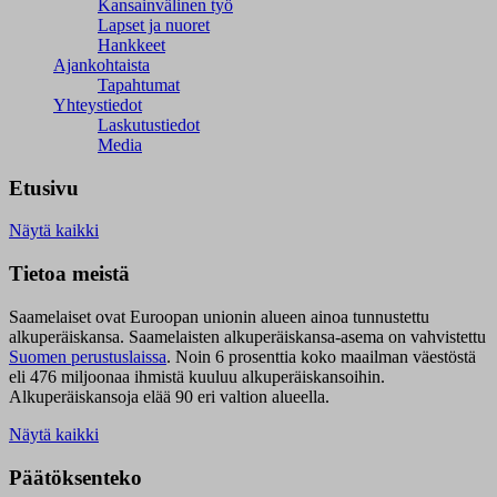
Kansainvälinen työ
Lapset ja nuoret
Hankkeet
Ajankohtaista
Tapahtumat
Yhteystiedot
Laskutustiedot
Media
Etusivu
Näytä kaikki
Tietoa meistä
Saamelaiset ovat Euroopan unionin alueen ainoa tunnustettu
alkuperäiskansa. Saamelaisten alkuperäiskansa-asema on vahvistettu
Suomen perustuslaissa
.
Noin 6 prosenttia koko maailman väestöstä
eli 476 miljoonaa ihmistä kuuluu alkuperäiskansoihin.
Alkuperäiskansoja elää 90 eri valtion alueella.
Näytä kaikki
Päätöksenteko