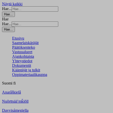
Näytä kaikki
Hae...
Hae...
Hae
Hae...
Hae...
Etusivu
Saamelaiskäräjät
Päätöksenteko
Vastuualueet
Ajankohtaista
Yhteystiedot
Dokumentit
Kääntäjät ja tulkit
Oppimateriaalikauppa
Suomi
fi
Anarâškielâ
Nuõrttsääʹmǩiõll
Davvisámegiella