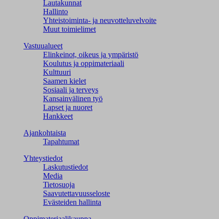
Lautakunnat
Hallinto
Yhteistoiminta- ja neuvotteluvelvoite
Muut toimielimet
Vastuualueet
Elinkeinot, oikeus ja ympäristö
Koulutus ja oppimateriaali
Kulttuuri
Saamen kielet
Sosiaali ja terveys
Kansainvälinen työ
Lapset ja nuoret
Hankkeet
Ajankohtaista
Tapahtumat
Yhteystiedot
Laskutustiedot
Media
Tietosuoja
Saavutettavuusseloste
Evästeiden hallinta
Oppimateriaalikauppa